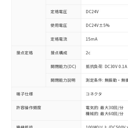
定格電圧
DC24V
使用電圧
DC24V±5%
定格電流
15mA
※1 対応状況
接点定格
接点構成
2c
対応済み：EU
対応予定：EU R
開閉能力(DC)
抵抗負荷: DC30V 0.1A
対応予定なし：EU
調査・確認中：EU
ご利用条件
非該当品：ライセ
開閉能力説明
測定条件: 無振動・無衝
※1 中国RoHS
仕入先様の事情に
があります。
以下の条件をお読
端子仕様
コネクタ
「○」：最大均質
「×」：最大均質
本サービスは
当社は、これ
*EU RoHS指令（10物
「－」：未確認で
許容操作頻度
電気的: 最大30回/分
鉛(Pb) 1000ppm以下、
くものです。
う）を輸出ま
記
説明
六価クロム(Cr(Ⅵ)) 1
機械的: 最大60回/分
当社制御機器
などの必要な
フタル酸ビス(2-エチルヘ
号
*中国RoHS10物質の基準値 
ル（DBP） 1000ppm
在庫状況およ
当社は規制貨
Pb(鉛) :1000ppm、 Hg
但し、RoHS指令で産
絶縁抵抗
100MΩ以上 (DC500V
のであり、閲
ます。
Cr(Ⅵ)(六価クロム) : 