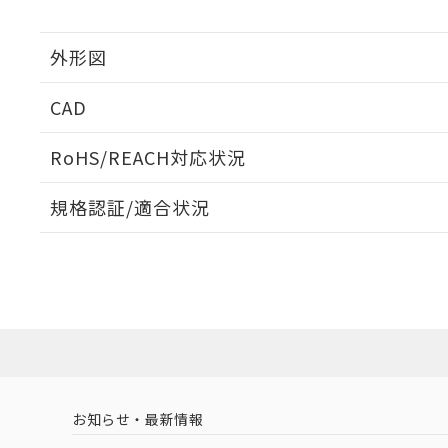
外形図
CAD
ログイン/会員登録いただくと、CADデータをダウンロ
RoHS/REACH対応状況
規格認証/適合状況
EU RoHS
注意事項・凡例
A3UL-TMY-3A2C-5Mについての規格認証/適合状況に
たは販売店にお問い合わせください。
ダウンロードデータをご利用いただく前に、以下を必ずお読
対応状況
対応予定月
※1
※2
ソフトウェアの使用条件
対応済み
お知らせ・最新情報
中国 RoHS
注意事項・凡例