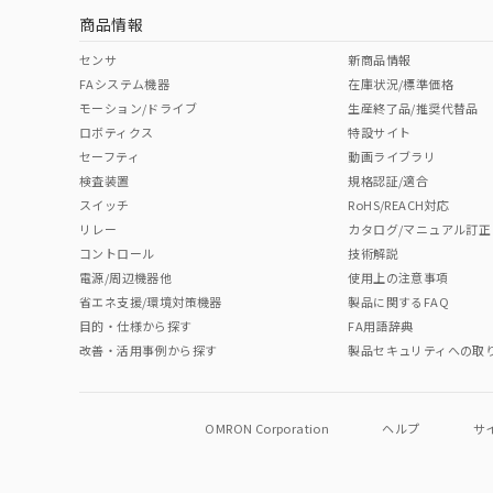
商品情報
中国 RoHS表
※1 ※2
センサ
新商品情報
FAシステム機器
在庫状況/標準価格
Pb
Hg
Cd
Cr(V
モーション/ドライブ
生産終了品/推奨代替品
ロボティクス
特設サイト
セーフティ
動画ライブラリ
検査装置
規格認証/適合
O
O
O
O
スイッチ
RoHS/REACH対応
リレー
カタログ/マニュアル訂正
コントロール
技術解説
"対応済み"や非含有の記載がされた商品であっても、流通
電源/周辺機器他
使用上の注意事項
非含有品が必要な際は、弊社営業部門もしくは販売店へお
省エネ支援/環境対策機器
製品に関するFAQ
目的・仕様から探す
FA用語辞典
改善・活用事例から探す
製品セキュリティへの取
OMRON Corporation
ヘルプ
サ