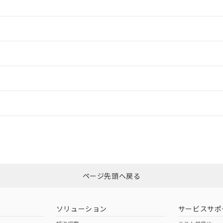
情報更新：2
ードすることができます。
情報更新：
ログイン/会員登録
ついては、「カスタマーサポートセンタ お客様相談室」または貴社担当オ
みください。
非含有証明書
※3
ページ先頭へ戻る
ダウンロードはこちら
ソリューション
サービスサポ