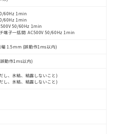
物質については閾値を超える意図的な使用がないことを確認しています。
上の在庫あり
 1000ppm、 DIBP(フタル酸ジイソブチル) : 1000ppm、 BBP(フタル酸ブチルベンジル) :
品を、核兵器、ミサイル、化学兵器、生物兵器またはその他武器並
チルヘキシル)) : 1000ppm
況および標準価格はお客様のお取引先、またはお客様担当のオムロ
用いたしません。
/60Hz 1min
ご相談ください。
は満たないが在庫あり
製品を第三者に販売する場合は、上記1、2および3の内容を当該第
/60Hz 1min
機器販売店や当社販売拠点は「
販売ネットワーク
」をご確認くだ
販売先および販売に係わる関係者が違法に輸出するおそれがある場
用期限
0V 50/60Hz 1min
び標準価格結果を当社の事前の承諾なく第三者に漏洩または開示し
え状況などにより、予定月が前後することがあります。
一括間: AC500V 50/60Hz 1min
(最新の在庫状況については、お客様のお取引先、またはお客様担当
（10物質）のすべてが基準値以下であることを示します。
店・当社販売員にご確認ください)
能（部品リスト作成サービス）をご利用いただくには、I-Webメン
使用状況下において有害物質が外部に漏えいし、環境に深刻な影響を
振幅 1.5mm (誤動作1ms以内)
あります。
機種、また在庫状況の情報を公開していない機種
ェブサイト上で当社にご登録された部品リストについて、当社およ
書ダウンロード
す。当社販売部門へお問い合わせください。
(誤動作1ms以内)
品・サービスに関するお客様との取引・商談に必要な範囲で利用す
合意する
キャンセル
書をダウンロードすることができます。
利用者とは、
"個人情報の共同利用に関して"
の「1.共同利用者の
 (ただし、氷結、結露しないこと)
します。
 (ただし、氷結、結露しないこと)
10物質）の非含有証明書
明書（当社基準）
日時点で非含有を証明するもので、過去に遡って非含有を証明するも
令のフタル酸エステル類４物質の対応では、対応完了までの期間は出
備考欄に対応日を記載しておりました。
品への在庫切替を完了していることから、特段のことがない限り、20
す。