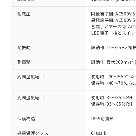
フタル酸エステル類の４
○
一定数以
DBP(フタル酸ジブチル) :
い。
当社は貴社製
DEHP(フタル酸ビス(2-エ
正式な納期状
置等に一切使
耐電圧
同極端子間: AC500V 50
当社販売員に
※2 対応予定月
△
一定数に
当社は、貴社
異極端子間: AC500V 50
オムロン制御
また当社は、
※2 環境保護使
各端子とアース間: AC150
在庫状況およ
部品在庫の切り替
たしません。
LED端子一括とスイッチ端子
－
在庫なし
す。
「ｅ」：有害物質
機器販売
マイパーツ機
「10」：通常の
耐振動
誤動作: 10～55Hz 複
ている必要が
味します。
空
受注生産
お客様が当ウ
※3 非含有証明
「－」：未確認で
白
2
耐衝撃
誤動作: 最大300m/s
が、当社の製
さい。
下記の非含有証明
※当社の共同
周囲温度範囲
使用時: -20～55℃
いる法人を指
保存時: -40～70℃
EU RoHS指令（
51物質の非含有証
※本証明書は発行
周囲湿度範囲
使用時: 35～85%RH
また、RoHS指
保存時: 35～85%RH
混在することから
既に当社にて対応
保護構造
IP65耐油形
り割愛しておりま
感電保護クラス
Class II