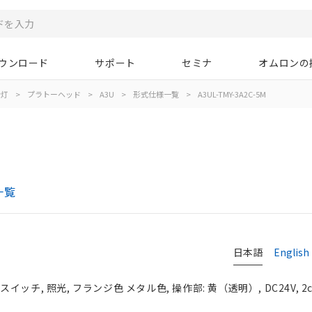
ウンロード
サポート
セミナ
オムロンの
示灯
>
プラトーヘッド
>
A3U
>
形式仕様一覧
>
A3UL-TMY-3A2C-5M
一覧
日本語
English
チ, 照光, フランジ色 メタル色, 操作部: 黄（透明）, DC24V, 2c,