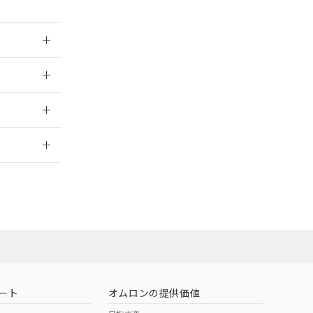
026/05/21
2026/7/29
ムロン営業員ま
お問い合わせ
ート
オムロンの提供価値