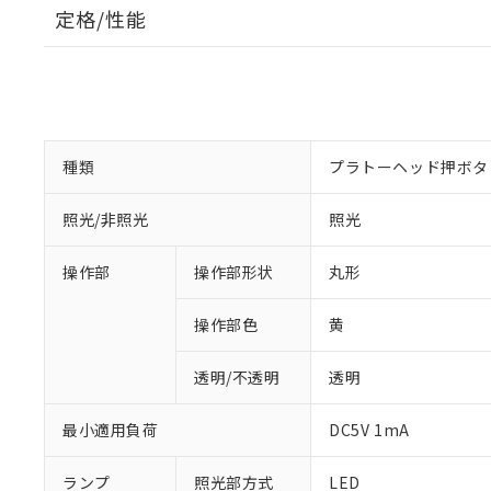
定格/性能
種類
プラトーヘッド押ボタ
照光/非照光
照光
操作部
操作部形状
丸形
操作部色
黄
透明/不透明
透明
最小適用負荷
DC5V 1mA
ランプ
照光部方式
LED