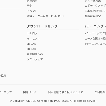
解決提案
テスト機貸出
事例
ロボティクスサ
イベント
日本語相談窓口
現場データ活用サービスi-BELT
輸出該非判定
I)
PBBs
PBDEs
DBP
ダウンロードセンタ
eラーニング
カタログ
eラーニングのご
マニュアル
コースを選んで受
O
O
O
2D CAD
eラーニングコー
3D CAD
電気制御CAD
在庫等で未対応品が混在する可能性があります。
ソフトウェア
問い合わせください。
この製品のRoHS/REACH対応
り組み
イトマップ
関連リンク
個人情報の
取り扱いについて
ご利用条
© Copyright OMRON Corporation 1996 - 2026.
All Rights Reserved.