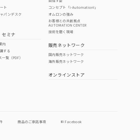
目指す姿
ポート
コンセプト「i-Automation!」
ジャパンデスク
オムロンの強み
お客様との共創拠点
AUTOMATION CENTER
DIBP
BBP
DEHP
環境保護
技術を磨く現場
・セミナ
使用期限
案内
販売ネットワーク
講する
O
O
O
e
国内販売ネットワーク
ス一覧（PDF）
海外販売ネットワーク
オンラインストア
状況ページへ
件
商品のご承諾事項
Facebook