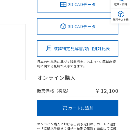
2D CADデータ
在庫・価格
無料テスト機
3D CADデータ
該非判定見解書/項目別対比表
日本の外為法に基づく該非判定、およびEAR再輸出規
制に関する見解が入手できます。
オンライン購入
¥ 12,100
販売価格（税込）
カートに追加
オンライン購入における出荷予定日は、カートに追加
～「ご購入手続き：価格・納期の確認」画面にてご確