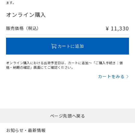
ます。
"対応済み"や非含有の記載がされた商品であっても、流通
在庫等で未対応品が混在する可能性があります。
オンライン購入
非含有品が必要な際は、弊社営業部門もしくは販売店へお
問い合わせください。
¥ 11,330
販売価格（税込）
この製品のRoHS/REACH対応状況ページへ
カートに追加
オンライン購入における出荷予定日は、カートに追加～「ご購入手続き：価
格・納期の確認」画面にてご確認ください。
カートをみる
ページ先頭へ戻る
お知らせ・最新情報