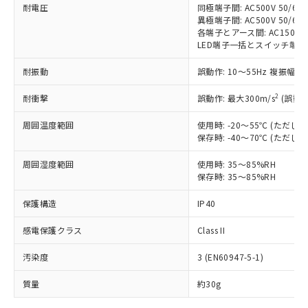
耐電圧
同極端子間: AC500V 50/60H
対応予定なし：EU RoHS指令（10物質）の
異極端子間: AC500V 50/60H
以下の条件をお読みいただき、同意のうえ
非含有に非対応の商品で、対応品を出す予
各端子とアース間: AC1500V 5
ご利用ください。
定はありません。
LED端子一括とスイッチ端子一括間:
調査・確認中：EU RoHS指令（10物質）の
本サービスは、当社制御機器事業取扱
※1 中国RoHS○×表
非含有の対応状況を調査中または確認中の
耐振動
誤動作: 10～55Hz 複振幅 1
商品の当社在庫状況および標準価格
商品です。
(税抜)を提供させていただくもので
2
「○」：最大均質材料含有率が中国RoHSの
耐衝撃
誤動作: 最大300m/s
(誤動作
非該当品：ライセンス料など無形物で、有
す。
基準値以下であることを示します。
害物質有無と関係のない商品です。
当社制御機器事業取扱商品の中には、
周囲温度範囲
使用時: -20～55℃ (ただ
「×」：最大均質材料含有率が中国RoHSの
仕入先様の事情により、非含有部品として
本サービスの対象外となる商品もある
保存時: -40～70℃ (ただ
基準値を超えていることを示します。
いたものが、含有品と判明した場合などや
当社は、これら貴社製品のうち、外国
ことをご了承ください。
「－」：未確認です。当社販売部門へお問
むを得ず変更することがあります。
為替および外国貿易法に定める商品
周囲湿度範囲
使用時: 35～85%RH
在庫状況および標準価格照会結果は、
い合わせください。
（以下｢規制貨物等」という）を輸出
保存時: 35～85%RH
記載している更新日時点での社内デー
*EU RoHS指令（10物質）：
または国外への提供する場合は、日本
記
タに基づき作成されるものであり、閲
説明
鉛(Pb) 1000ppm以下、 水銀(Hg) 1000ppm以下、 カド
*中国RoHS10物質の基準値 (GB/T26572)：
保護構造
IP40
国政府の輸出許可(または役務取引許
号
覧された時点での実際の在庫および標
ミウム(Cd) 100ppm以下、
Pb(鉛) :1000ppm、 Hg(水銀) : 1000ppm、 Cd(カドミウ
可)を取得するなどの必要な手続きを
六価クロム(Cr(Ⅵ)) 1000ppm以下、ポリ臭化ビフェニル
ム) : 100ppm、
準価格とは異なる場合があることをご
類(PBB) 1000ppm以下、ポリ臭化ジフェニルエーテル類
感電保護クラス
Class II
Cr(Ⅵ)(六価クロム) : 1000ppm、 PBBs(ポリ臭化ビフェ
とります。
了承ください。
(PBDE) 1000ppm以下、フタル酸ビス(2-エチルヘキシ
○
一定数以上の在庫あり
ニル類) : 1000ppm、 PBDEs(ポリ臭化ジフェニルエーテ
当社は規制貨物を破棄する場合は、完
ル) (DEHP)(別名：DOP) 1000ppm以下、フタル酸ブチ
正式な納期状況および標準価格はお客
ル類) : 1000ppm、
汚染度
3 (EN60947-5-1)
ルベンジル（BBP） 1000ppm以下、フタル酸ジブチル
全に破砕するなど、違法に輸出されな
DBP(フタル酸ジブチル) : 1000ppm、 DIBP(フタル酸ジ
様のお取引先、またはお客様担当のオ
（DBP） 1000ppm以下、フタル酸ジイソブチル
イソブチル) : 1000ppm、 BBP(フタル酸ブチルベンジ
△
一定数には満たないが在庫あり
いよう必要な手段を講じます。
ムロン制御機器販売店・当社販売員に
(DIBP) 1000ppm以下
ル) : 1000ppm、
質量
約30g
当社は貴社製品を、核兵器、ミサイ
但し、RoHS指令で産業用監視および制御機器に対する
DEHP(フタル酸ビス(2-エチルヘキシル)) : 1000ppm
ご相談ください。
適用除外項目は除く。
ル、化学兵器、生物兵器またはその他
－
在庫なし(最新の在庫状況につ