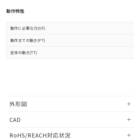
オムロン制御機器販売店や当社販売拠
フタル酸エステル類の４物質については閾値を超える意
武器並びにこれらの製造装置等に一切
いては、お客様のお取引先、ま
図的な使用がないことを確認しています。
点は「
販売ネットワーク
」をご確認
※2 環境保護使用期限
動作特性
使用いたしません。
たはお客様担当のオムロン制御
ください。
当社は、貴社製品を第三者に販売する
機器販売店・当社販売員にご確
在庫状況および標準価格結果を当社の
※2 対応予定月
「ｅ」：有害物質（10物質）のすべてが基
場合は、上記1、2および3の内容を当
認ください)
事前の承諾なく第三者に漏洩または開
動作に必要な力(OF)
準値以下であることを示します。
該第三者に通知します。また当社は、
示しないようお願いします。
部品在庫の切り替え状況などにより、予定
「10」：通常の使用状況下において有害物
販売先および販売に係わる関係者が違
マイパーツ機能（部品リスト作成サー
動作までの動き(PT)
空
受注生産機種、また在庫状況の
月が前後することがあります。
質が外部に漏えいし、環境に深刻な影響を
法に輸出するおそれがある場合は、取
ビス）をご利用いただくには、I-Web
白
情報を公開していない機種
及ぼさない年数を意味します。
り引きをいたしません。
全体の動き(TT)
メンバーズにご登録されている必要が
「－」：未確認です。当社販売部門へお問
あります。
い合わせください。
お客様が当ウェブサイト上で当社にご
※3 非含有証明書ダウンロード
登録された部品リストについて、当社
および当社の共同利用者が、当社の製
下記の非含有証明書をダウンロードするこ
品・サービスに関するお客様との取
とができます。
合意する
キャンセル
引・商談に必要な範囲で利用すること
をご了承ください。
外形図
EU RoHS指令（10物質）の非含有証明書
※当社の共同利用者とは、
"個人情報
51物質の非含有証明書（当社基準）
の共同利用に関して"
の「1.共同利
情報更新：2026/05/21
※本証明書は発行日時点で非含有を証明す
CAD
用者の範囲」に記載されている法人を
るもので、過去に遡って非含有を証明する
指します。
ものではありません。
ログイン/会員登録いただくと、CADデータをダウンロー
RoHS/REACH対応状況
また、RoHS指令のフタル酸エステル類４
ドすることができます。