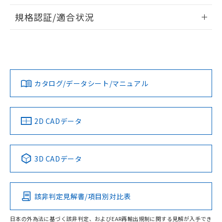
物質の対応では、対応完了までの期間は出
情報更新：2026/7/29
荷製品に未対応品が混在することから備考
規格認証/適合状況
欄に対応日を記載しておりました。
ログイン/会員登録
EU RoHS
注意事項・凡例
A3UL-TMY-3A1C-Mについての規格認証/適合状況について
既に当社にて対応品への在庫切替を完了
は、「カスタマーサポートセンタ お客様相談室」または貴社
していることから、特段のことがない限
担当オムロン営業員または販売店にお問い合わせください。
り、2022年1月12日より割愛しておりま
対応状況
対応予定月
※1
※2
す。
ダウンロードデータをご利用いただく前に、以下を必ずお読
みください。
お問い合わせ
カタログ/データシート/マニュアル
対応済み
ソフトウェアの使用条件
中国 RoHS
注意事項・凡例
2D CADデータ
中国 RoHS表
※1 ※2
3D CADデータ
Pb
Hg
Cd
Cr(VI)
該非判定見解書/項目別対比表
O
O
O
O
日本の外為法に基づく該非判定、およびEAR再輸出規制に関する見解が入手でき