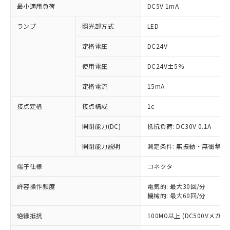
最小適用負荷
DC5V 1mA
ランプ
照光部方式
LED
定格電圧
DC24V
使用電圧
DC24V±5%
定格電流
15mA
接点定格
接点構成
1c
開閉能力(DC)
抵抗負荷: DC30V 0.1A
開閉能力説明
測定条件: 無振動・無衝撃状態
※1 対応状況
端子仕様
コネクタ
対応済み：EU RoHS指令（10物質）の
非含有に対応した製品が提供可能な商品で
許容操作頻度
電気的: 最大30回/分
機械的: 最大60回/分
す。
対応予定：EU RoHS指令（10物質）の非含
ご利用条件
絶縁抵抗
100MΩ以上 (DC500Vメガ)
有に対応した製品に切り替える予定のある
商品です。