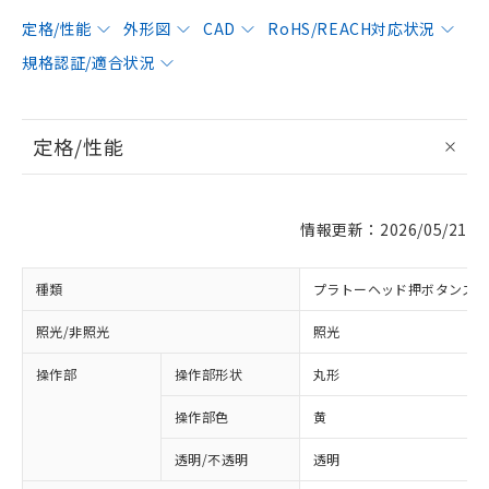
定格/性能
外形図
CAD
RoHS/REACH対応状況
規格認証/適合状況
定格/性能
情報更新：2026/05/21
種類
プラトーヘッド押ボタンス
照光/非照光
照光
操作部
操作部形状
丸形
操作部色
黄
透明/不透明
透明