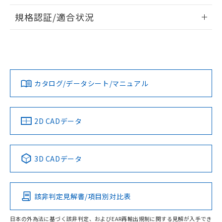
物質の対応では、対応完了までの期間は出
情報更新：2026/7/29
荷製品に未対応品が混在することから備考
規格認証/適合状況
欄に対応日を記載しておりました。
ログイン/会員登録
EU RoHS
注意事項・凡例
A3UL-TMY-2A2C-Mについての規格認証/適合状況について
既に当社にて対応品への在庫切替を完了
は、「カスタマーサポートセンタ お客様相談室」または貴社
していることから、特段のことがない限
担当オムロン営業員または販売店にお問い合わせください。
り、2022年1月12日より割愛しておりま
対応状況
対応予定月
※1
※2
す。
ダウンロードデータをご利用いただく前に、以下を必ずお読
みください。
お問い合わせ
カタログ/データシート/マニュアル
対応済み
ソフトウェアの使用条件
中国 RoHS
注意事項・凡例
2D CADデータ
中国 RoHS表
※1 ※2
3D CADデータ
Pb
Hg
Cd
Cr(VI)
該非判定見解書/項目別対比表
O
O
O
O
日本の外為法に基づく該非判定、およびEAR再輸出規制に関する見解が入手でき