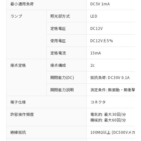
最小適用負荷
DC5V 1mA
ランプ
照光部方式
LED
定格電圧
DC12V
使用電圧
DC12V±5%
定格電流
15mA
接点定格
接点構成
2c
開閉能力(DC)
抵抗負荷: DC30V 0.1A
開閉能力説明
測定条件: 無振動・無衝撃状態
※1 対応状況
端子仕様
コネクタ
対応済み：EU RoHS指令（10物質）の
非含有に対応した製品が提供可能な商品で
許容操作頻度
電気的: 最大30回/分
機械的: 最大60回/分
す。
対応予定：EU RoHS指令（10物質）の非含
ご利用条件
絶縁抵抗
100MΩ以上 (DC500Vメガ)
有に対応した製品に切り替える予定のある
商品です。