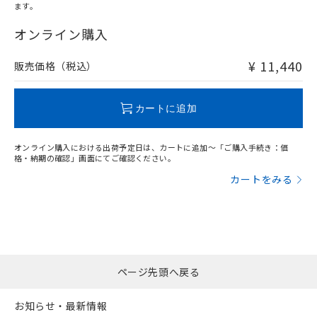
ます。
"対応済み"や非含有の記載がされた商品であっても、流通
在庫等で未対応品が混在する可能性があります。
オンライン購入
非含有品が必要な際は、弊社営業部門もしくは販売店へお
問い合わせください。
¥ 11,440
販売価格（税込）
この製品のRoHS/REACH対応状況ページへ
カートに追加
オンライン購入における出荷予定日は、カートに追加～「ご購入手続き：価
格・納期の確認」画面にてご確認ください。
カートをみる
ページ先頭へ戻る
お知らせ・最新情報