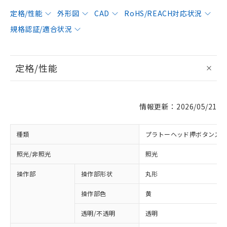
定格/性能
外形図
CAD
RoHS/REACH対応状況
規格認証/適合状況
定格/性能
情報更新：2026/05/21
種類
プラトーヘッド押ボタンス
照光/非照光
照光
操作部
操作部形状
丸形
操作部色
黄
透明/不透明
透明