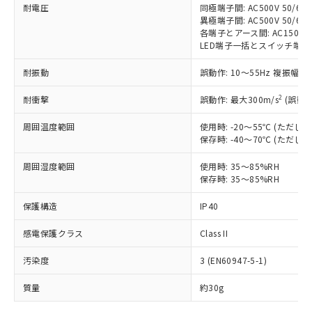
耐電圧
同極端子間: AC500V 50/60H
対応予定なし：EU RoHS指令（10物質）の
異極端子間: AC500V 50/60H
以下の条件をお読みいただき、同意のうえ
非含有に非対応の商品で、対応品を出す予
各端子とアース間: AC1500V 5
ご利用ください。
定はありません。
LED端子一括とスイッチ端子一括間:
調査・確認中：EU RoHS指令（10物質）の
本サービスは、当社制御機器事業取扱
※1 中国RoHS○×表
非含有の対応状況を調査中または確認中の
耐振動
誤動作: 10～55Hz 複振幅 1
商品の当社在庫状況および標準価格
商品です。
(税抜)を提供させていただくもので
2
「○」：最大均質材料含有率が中国RoHSの
耐衝撃
誤動作: 最大300m/s
(誤動作
非該当品：ライセンス料など無形物で、有
す。
基準値以下であることを示します。
害物質有無と関係のない商品です。
当社制御機器事業取扱商品の中には、
周囲温度範囲
使用時: -20～55℃ (ただ
「×」：最大均質材料含有率が中国RoHSの
仕入先様の事情により、非含有部品として
本サービスの対象外となる商品もある
保存時: -40～70℃ (ただ
基準値を超えていることを示します。
いたものが、含有品と判明した場合などや
当社は、これら貴社製品のうち、外国
ことをご了承ください。
「－」：未確認です。当社販売部門へお問
むを得ず変更することがあります。
為替および外国貿易法に定める商品
周囲湿度範囲
使用時: 35～85%RH
在庫状況および標準価格照会結果は、
い合わせください。
（以下｢規制貨物等」という）を輸出
保存時: 35～85%RH
記載している更新日時点での社内デー
*EU RoHS指令（10物質）：
または国外への提供する場合は、日本
記
タに基づき作成されるものであり、閲
説明
鉛(Pb) 1000ppm以下、 水銀(Hg) 1000ppm以下、 カド
*中国RoHS10物質の基準値 (GB/T26572)：
保護構造
IP40
国政府の輸出許可(または役務取引許
号
覧された時点での実際の在庫および標
ミウム(Cd) 100ppm以下、
Pb(鉛) :1000ppm、 Hg(水銀) : 1000ppm、 Cd(カドミウ
可)を取得するなどの必要な手続きを
六価クロム(Cr(Ⅵ)) 1000ppm以下、ポリ臭化ビフェニル
ム) : 100ppm、
準価格とは異なる場合があることをご
類(PBB) 1000ppm以下、ポリ臭化ジフェニルエーテル類
感電保護クラス
Class II
Cr(Ⅵ)(六価クロム) : 1000ppm、 PBBs(ポリ臭化ビフェ
とります。
了承ください。
(PBDE) 1000ppm以下、フタル酸ビス(2-エチルヘキシ
○
一定数以上の在庫あり
ニル類) : 1000ppm、 PBDEs(ポリ臭化ジフェニルエーテ
当社は規制貨物を破棄する場合は、完
ル) (DEHP)(別名：DOP) 1000ppm以下、フタル酸ブチ
正式な納期状況および標準価格はお客
ル類) : 1000ppm、
汚染度
3 (EN60947-5-1)
ルベンジル（BBP） 1000ppm以下、フタル酸ジブチル
全に破砕するなど、違法に輸出されな
DBP(フタル酸ジブチル) : 1000ppm、 DIBP(フタル酸ジ
様のお取引先、またはお客様担当のオ
（DBP） 1000ppm以下、フタル酸ジイソブチル
イソブチル) : 1000ppm、 BBP(フタル酸ブチルベンジ
△
一定数には満たないが在庫あり
いよう必要な手段を講じます。
ムロン制御機器販売店・当社販売員に
(DIBP) 1000ppm以下
ル) : 1000ppm、
質量
約30g
当社は貴社製品を、核兵器、ミサイ
但し、RoHS指令で産業用監視および制御機器に対する
DEHP(フタル酸ビス(2-エチルヘキシル)) : 1000ppm
ご相談ください。
適用除外項目は除く。
ル、化学兵器、生物兵器またはその他
－
在庫なし(最新の在庫状況につ