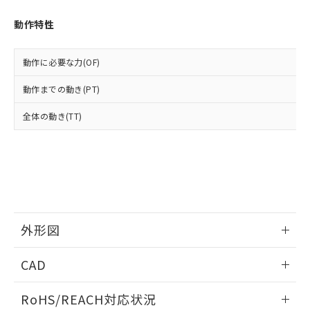
オムロン制御機器販売店や当社販売拠
フタル酸エステル類の４物質については閾値を超える意
武器並びにこれらの製造装置等に一切
いては、お客様のお取引先、ま
図的な使用がないことを確認しています。
点は「
販売ネットワーク
」をご確認
※2 環境保護使用期限
動作特性
使用いたしません。
たはお客様担当のオムロン制御
ください。
当社は、貴社製品を第三者に販売する
機器販売店・当社販売員にご確
在庫状況および標準価格結果を当社の
※2 対応予定月
「ｅ」：有害物質（10物質）のすべてが基
場合は、上記1、2および3の内容を当
認ください)
事前の承諾なく第三者に漏洩または開
動作に必要な力(OF)
準値以下であることを示します。
該第三者に通知します。また当社は、
示しないようお願いします。
部品在庫の切り替え状況などにより、予定
「10」：通常の使用状況下において有害物
販売先および販売に係わる関係者が違
マイパーツ機能（部品リスト作成サー
動作までの動き(PT)
空
受注生産機種、また在庫状況の
月が前後することがあります。
質が外部に漏えいし、環境に深刻な影響を
法に輸出するおそれがある場合は、取
ビス）をご利用いただくには、I-Web
白
情報を公開していない機種
及ぼさない年数を意味します。
り引きをいたしません。
全体の動き(TT)
メンバーズにご登録されている必要が
「－」：未確認です。当社販売部門へお問
あります。
い合わせください。
お客様が当ウェブサイト上で当社にご
※3 非含有証明書ダウンロード
登録された部品リストについて、当社
および当社の共同利用者が、当社の製
下記の非含有証明書をダウンロードするこ
品・サービスに関するお客様との取
とができます。
合意する
キャンセル
引・商談に必要な範囲で利用すること
をご了承ください。
外形図
EU RoHS指令（10物質）の非含有証明書
※当社の共同利用者とは、
"個人情報
51物質の非含有証明書（当社基準）
の共同利用に関して"
の「1.共同利
情報更新：2026/05/21
※本証明書は発行日時点で非含有を証明す
CAD
用者の範囲」に記載されている法人を
るもので、過去に遡って非含有を証明する
指します。
ものではありません。
ログイン/会員登録いただくと、CADデータをダウンロー
RoHS/REACH対応状況
また、RoHS指令のフタル酸エステル類４
ドすることができます。