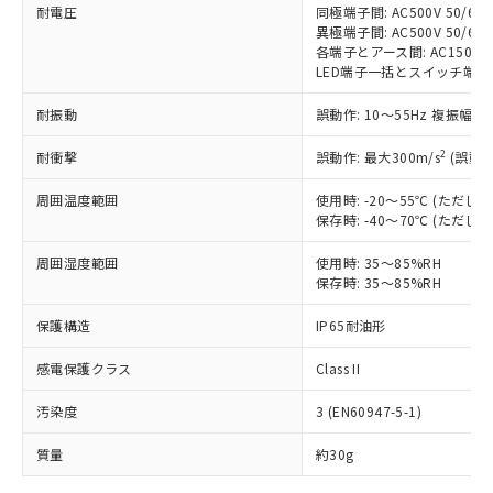
耐電圧
同極端子間: AC500V 50/60H
対応予定なし：EU RoHS指令（10物質）の
異極端子間: AC500V 50/60H
以下の条件をお読みいただき、同意のうえ
非含有に非対応の商品で、対応品を出す予
各端子とアース間: AC1500V 5
ご利用ください。
定はありません。
LED端子一括とスイッチ端子一括間:
調査・確認中：EU RoHS指令（10物質）の
本サービスは、当社制御機器事業取扱
※1 中国RoHS○×表
非含有の対応状況を調査中または確認中の
耐振動
誤動作: 10～55Hz 複振幅 1
商品の当社在庫状況および標準価格
商品です。
(税抜)を提供させていただくもので
2
「○」：最大均質材料含有率が中国RoHSの
耐衝撃
誤動作: 最大300m/s
(誤動作
非該当品：ライセンス料など無形物で、有
す。
基準値以下であることを示します。
害物質有無と関係のない商品です。
当社制御機器事業取扱商品の中には、
周囲温度範囲
使用時: -20～55℃ (ただ
「×」：最大均質材料含有率が中国RoHSの
仕入先様の事情により、非含有部品として
本サービスの対象外となる商品もある
保存時: -40～70℃ (ただ
基準値を超えていることを示します。
いたものが、含有品と判明した場合などや
当社は、これら貴社製品のうち、外国
ことをご了承ください。
「－」：未確認です。当社販売部門へお問
むを得ず変更することがあります。
為替および外国貿易法に定める商品
周囲湿度範囲
使用時: 35～85%RH
在庫状況および標準価格照会結果は、
い合わせください。
（以下｢規制貨物等」という）を輸出
保存時: 35～85%RH
記載している更新日時点での社内デー
*EU RoHS指令（10物質）：
または国外への提供する場合は、日本
記
タに基づき作成されるものであり、閲
説明
鉛(Pb) 1000ppm以下、 水銀(Hg) 1000ppm以下、 カド
*中国RoHS10物質の基準値 (GB/T26572)：
保護構造
IP65耐油形
国政府の輸出許可(または役務取引許
号
覧された時点での実際の在庫および標
ミウム(Cd) 100ppm以下、
Pb(鉛) :1000ppm、 Hg(水銀) : 1000ppm、 Cd(カドミウ
可)を取得するなどの必要な手続きを
六価クロム(Cr(Ⅵ)) 1000ppm以下、ポリ臭化ビフェニル
ム) : 100ppm、
準価格とは異なる場合があることをご
類(PBB) 1000ppm以下、ポリ臭化ジフェニルエーテル類
感電保護クラス
Class II
Cr(Ⅵ)(六価クロム) : 1000ppm、 PBBs(ポリ臭化ビフェ
とります。
了承ください。
(PBDE) 1000ppm以下、フタル酸ビス(2-エチルヘキシ
○
一定数以上の在庫あり
ニル類) : 1000ppm、 PBDEs(ポリ臭化ジフェニルエーテ
当社は規制貨物を破棄する場合は、完
ル) (DEHP)(別名：DOP) 1000ppm以下、フタル酸ブチ
正式な納期状況および標準価格はお客
ル類) : 1000ppm、
汚染度
3 (EN60947-5-1)
ルベンジル（BBP） 1000ppm以下、フタル酸ジブチル
全に破砕するなど、違法に輸出されな
DBP(フタル酸ジブチル) : 1000ppm、 DIBP(フタル酸ジ
様のお取引先、またはお客様担当のオ
（DBP） 1000ppm以下、フタル酸ジイソブチル
イソブチル) : 1000ppm、 BBP(フタル酸ブチルベンジ
△
一定数には満たないが在庫あり
いよう必要な手段を講じます。
ムロン制御機器販売店・当社販売員に
(DIBP) 1000ppm以下
ル) : 1000ppm、
質量
約30g
当社は貴社製品を、核兵器、ミサイ
但し、RoHS指令で産業用監視および制御機器に対する
DEHP(フタル酸ビス(2-エチルヘキシル)) : 1000ppm
ご相談ください。
適用除外項目は除く。
ル、化学兵器、生物兵器またはその他
－
在庫なし(最新の在庫状況につ