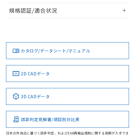
物質の対応では、対応完了までの期間は出
情報更新：2026/7/29
荷製品に未対応品が混在することから備考
規格認証/適合状況
欄に対応日を記載しておりました。
ログイン/会員登録
EU RoHS
注意事項・凡例
A3UL-TMY-2A1C-5Mについての規格認証/適合状況について
既に当社にて対応品への在庫切替を完了
は、「カスタマーサポートセンタ お客様相談室」または貴社
していることから、特段のことがない限
担当オムロン営業員または販売店にお問い合わせください。
り、2022年1月12日より割愛しておりま
対応状況
対応予定月
※1
※2
す。
ダウンロードデータをご利用いただく前に、以下を必ずお読
みください。
お問い合わせ
カタログ/データシート/マニュアル
対応済み
ソフトウェアの使用条件
中国 RoHS
注意事項・凡例
2D CADデータ
中国 RoHS表
※1 ※2
3D CADデータ
Pb
Hg
Cd
Cr(VI)
該非判定見解書/項目別対比表
O
O
O
O
日本の外為法に基づく該非判定、およびEAR再輸出規制に関する見解が入手でき