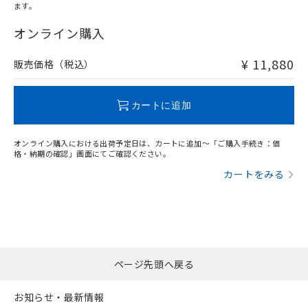
ます。
"対応済み"や非含有の記載がされた商品であっても、流通
在庫等で未対応品が混在する可能性があります。
オンライン購入
非含有品が必要な際は、弊社営業部門もしくは販売店へお
問い合わせください。
¥ 11,880
販売価格（税込）
この製品のRoHS/REACH対応状況ページへ
カートに追加
オンライン購入における出荷予定日は、カートに追加～「ご購入手続き：価
格・納期の確認」画面にてご確認ください。
カートをみる
ページ先頭へ戻る
お知らせ・最新情報