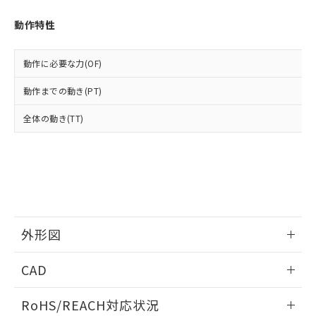
オムロン制御機器販売店や当社販売拠
フタル酸エステル類の４物質については閾値を超える意
武器並びにこれらの製造装置等に一切
いては、お客様のお取引先、ま
図的な使用がないことを確認しています。
点は「
販売ネットワーク
」をご確認
※2 環境保護使用期限
動作特性
使用いたしません。
たはお客様担当のオムロン制御
ください。
当社は、貴社製品を第三者に販売する
機器販売店・当社販売員にご確
在庫状況および標準価格結果を当社の
※2 対応予定月
「ｅ」：有害物質（10物質）のすべてが基
場合は、上記1、2および3の内容を当
認ください)
事前の承諾なく第三者に漏洩または開
動作に必要な力(OF)
準値以下であることを示します。
該第三者に通知します。また当社は、
示しないようお願いします。
部品在庫の切り替え状況などにより、予定
「10」：通常の使用状況下において有害物
販売先および販売に係わる関係者が違
マイパーツ機能（部品リスト作成サー
動作までの動き(PT)
空
受注生産機種、また在庫状況の
月が前後することがあります。
質が外部に漏えいし、環境に深刻な影響を
法に輸出するおそれがある場合は、取
ビス）をご利用いただくには、I-Web
白
情報を公開していない機種
及ぼさない年数を意味します。
り引きをいたしません。
全体の動き(TT)
メンバーズにご登録されている必要が
「－」：未確認です。当社販売部門へお問
あります。
い合わせください。
お客様が当ウェブサイト上で当社にご
※3 非含有証明書ダウンロード
登録された部品リストについて、当社
および当社の共同利用者が、当社の製
下記の非含有証明書をダウンロードするこ
品・サービスに関するお客様との取
とができます。
合意する
キャンセル
引・商談に必要な範囲で利用すること
をご了承ください。
外形図
EU RoHS指令（10物質）の非含有証明書
※当社の共同利用者とは、
"個人情報
51物質の非含有証明書（当社基準）
の共同利用に関して"
の「1.共同利
情報更新：2026/05/21
※本証明書は発行日時点で非含有を証明す
CAD
用者の範囲」に記載されている法人を
るもので、過去に遡って非含有を証明する
指します。
ものではありません。
ログイン/会員登録いただくと、CADデータをダウンロー
RoHS/REACH対応状況
また、RoHS指令のフタル酸エステル類４
ドすることができます。