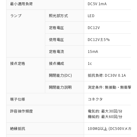
最小適用負荷
DC5V 1mA
ランプ
照光部方式
LED
定格電圧
DC12V
使用電圧
DC12V±5%
定格電流
15mA
接点定格
接点構成
1c
開閉能力(DC)
抵抗負荷: DC30V 0.1A
開閉能力説明
測定条件: 無振動・無衝撃状態
※1 対応状況
端子仕様
コネクタ
対応済み：EU RoHS指令（10物質）の
非含有に対応した製品が提供可能な商品で
許容操作頻度
電気的: 最大30回/分
機械的: 最大60回/分
す。
対応予定：EU RoHS指令（10物質）の非含
ご利用条件
絶縁抵抗
100MΩ以上 (DC500Vメガ)
有に対応した製品に切り替える予定のある
商品です。