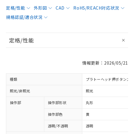
定格/性能
外形図
CAD
RoHS/REACH対応状況
規格認証/適合状況
定格/性能
情報更新：2026/05/21
種類
プラトーヘッド押ボタンス
照光/非照光
照光
操作部
操作部形状
丸形
操作部色
黄
透明/不透明
透明