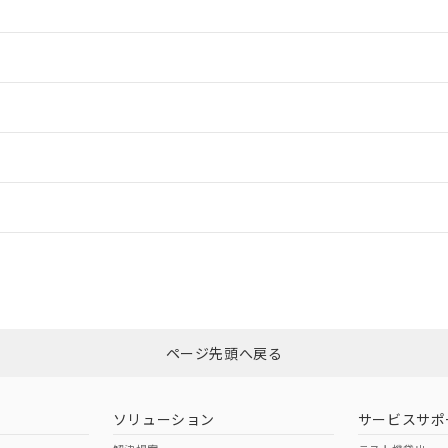
情報更新：2
ードすることができます。
情報更新：
ログイン/会員登録
ついては、「カスタマーサポートセンタ お客様相談室」または貴社担当オ
みください。
非含有証明書
※3
ページ先頭へ戻る
ダウンロードはこちら
ソリューション
サービスサポ