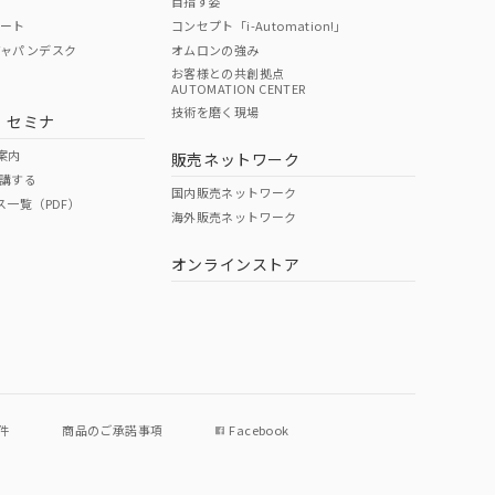
目指す姿
ポート
コンセプト「i-Automation!」
ジャパンデスク
オムロンの強み
お客様との共創拠点
AUTOMATION CENTER
DIBP
BBP
DEHP
環境保護
技術を磨く現場
・セミナ
使用期限
案内
販売ネットワーク
講する
O
O
O
e
国内販売ネットワーク
ス一覧（PDF）
海外販売ネットワーク
オンラインストア
状況ページへ
件
商品のご承諾事項
Facebook