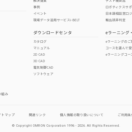
解決提案
テスト機貸出
事例
ロボティクスサ
イベント
日本語相談窓口
現場データ活用サービスi-BELT
輸出該非判定
I)
PBBs
PBDEs
DBP
ダウンロードセンタ
eラーニング
カタログ
eラーニングのご
マニュアル
コースを選んで受
O
O
O
2D CAD
eラーニングコー
3D CAD
電気制御CAD
在庫等で未対応品が混在する可能性があります。
ソフトウェア
問い合わせください。
この製品のRoHS/REACH対応
り組み
イトマップ
関連リンク
個人情報の
取り扱いについて
ご利用条
© Copyright OMRON Corporation 1996 - 2026.
All Rights Reserved.