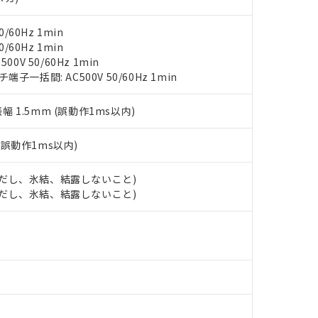
物質については閾値を超える意図的な使用がないことを確認しています。
上の在庫あり
 1000ppm、 DIBP(フタル酸ジイソブチル) : 1000ppm、 BBP(フタル酸ブチルベンジル) :
品を、核兵器、ミサイル、化学兵器、生物兵器またはその他武器並
チルヘキシル)) : 1000ppm
況および標準価格はお客様のお取引先、またはお客様担当のオムロ
用いたしません。
/60Hz 1min
ご相談ください。
は満たないが在庫あり
製品を第三者に販売する場合は、上記1、2および3の内容を当該第
/60Hz 1min
機器販売店や当社販売拠点は「
販売ネットワーク
」をご確認くだ
販売先および販売に係わる関係者が違法に輸出するおそれがある場
用期限
0V 50/60Hz 1min
び標準価格結果を当社の事前の承諾なく第三者に漏洩または開示し
え状況などにより、予定月が前後することがあります。
一括間: AC500V 50/60Hz 1min
(最新の在庫状況については、お客様のお取引先、またはお客様担当
（10物質）のすべてが基準値以下であることを示します。
店・当社販売員にご確認ください)
能（部品リスト作成サービス）をご利用いただくには、I-Webメン
使用状況下において有害物質が外部に漏えいし、環境に深刻な影響を
振幅 1.5mm (誤動作1ms以内)
あります。
機種、また在庫状況の情報を公開していない機種
ェブサイト上で当社にご登録された部品リストについて、当社およ
書ダウンロード
す。当社販売部門へお問い合わせください。
(誤動作1ms以内)
品・サービスに関するお客様との取引・商談に必要な範囲で利用す
合意する
キャンセル
書をダウンロードすることができます。
利用者とは、
"個人情報の共同利用に関して"
の「1.共同利用者の
 (ただし、氷結、結露しないこと)
します。
 (ただし、氷結、結露しないこと)
10物質）の非含有証明書
明書（当社基準）
日時点で非含有を証明するもので、過去に遡って非含有を証明するも
令のフタル酸エステル類４物質の対応では、対応完了までの期間は出
備考欄に対応日を記載しておりました。
品への在庫切替を完了していることから、特段のことがない限り、20
す。