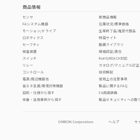
商品情報
中国 RoHS表
※1 ※2
センサ
新商品情報
FAシステム機器
在庫状況/標準価格
Pb
Hg
Cd
Cr(V
モーション/ドライブ
生産終了品/推奨代替品
ロボティクス
特設サイト
セーフティ
動画ライブラリ
検査装置
規格認証/適合
O
O
O
O
スイッチ
RoHS/REACH対応
リレー
カタログ/マニュアル訂正
コントロール
技術解説
"対応済み"や非含有の記載がされた商品であっても、流通
電源/周辺機器他
使用上の注意事項
非含有品が必要な際は、弊社営業部門もしくは販売店へお
省エネ支援/環境対策機器
製品に関するFAQ
目的・仕様から探す
FA用語辞典
改善・活用事例から探す
製品セキュリティへの取
OMRON Corporation
ヘルプ
サ