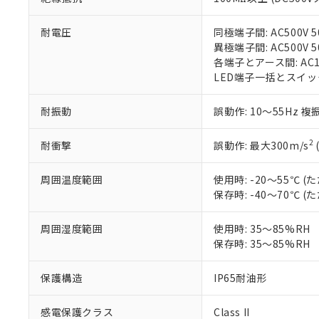
フタル酸エステル類の４
○
一定数以
DBP(フタル酸ジブチル) :
い。
当社は貴社製
DEHP(フタル酸ビス(2-エ
正式な納期状
置等に一切使
耐電圧
同極端子間: AC500V 50
当社販売員に
※2 対応予定月
△
一定数に
当社は、貴社
異極端子間: AC500V 50
オムロン制御
また当社は、
※2 環境保護使
各端子とアース間: AC150
在庫状況およ
部品在庫の切り替
たしません。
LED端子一括とスイッチ端子
－
在庫なし
す。
「ｅ」：有害物質
機器販売
マイパーツ機
「10」：通常の
耐振動
誤動作: 10～55Hz 複
ている必要が
味します。
空
受注生産
お客様が当ウ
※3 非含有証明
「－」：未確認で
白
2
耐衝撃
誤動作: 最大300m/s
が、当社の製
さい。
下記の非含有証明
※当社の共同
周囲温度範囲
使用時: -20～55℃
いる法人を指
保存時: -40～70℃
EU RoHS指令（
51物質の非含有証
※本証明書は発行
周囲湿度範囲
使用時: 35～85%RH
また、RoHS指
保存時: 35～85%RH
混在することから
既に当社にて対応
保護構造
IP65耐油形
り割愛しておりま
感電保護クラス
Class II