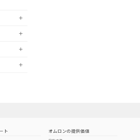
026/05/21
2026/7/29
ムロン営業員ま
お問い合わせ
ート
オムロンの提供価値