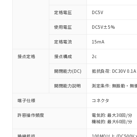
定格電圧
DC5V
使用電圧
DC5V±5%
定格電流
15mA
※1 対応状況
接点定格
接点構成
2c
対応済み：EU
対応予定：EU R
開閉能力(DC)
抵抗負荷: DC30V 0.1A
対応予定なし：EU
調査・確認中：EU
ご利用条件
非該当品：ライセ
開閉能力説明
測定条件: 無振動・無衝
※1 中国RoHS
仕入先様の事情に
があります。
以下の条件をお読
端子仕様
コネクタ
「○」：最大均質
「×」：最大均質
本サービスは
当社は、これ
*EU RoHS指令（10物
「－」：未確認で
許容操作頻度
電気的: 最大30回/分
鉛(Pb) 1000ppm以下、
くものです。
う）を輸出ま
記
説明
六価クロム(Cr(Ⅵ)) 1
機械的: 最大60回/分
当社制御機器
などの必要な
フタル酸ビス(2-エチルヘ
号
*中国RoHS10物質の基準値 
ル（DBP） 1000ppm
在庫状況およ
当社は規制貨
Pb(鉛) :1000ppm、 Hg
但し、RoHS指令で産
絶縁抵抗
100MΩ以上 (DC500V
のであり、閲
ます。
Cr(Ⅵ)(六価クロム) : 