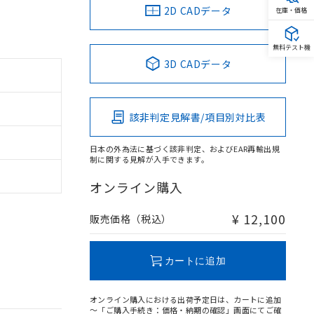
2D CADデータ
在庫・価格
無料テスト機
3D CADデータ
該非判定見解書/項目別対比表
日本の外為法に基づく該非判定、およびEAR再輸出規
制に関する見解が入手できます。
オンライン購入
¥ 12,100
販売価格（税込）
カートに追加
オンライン購入における出荷予定日は、カートに追加
～「ご購入手続き：価格・納期の確認」画面にてご確