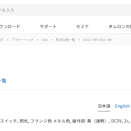
ウンロード
サポート
セミナ
オムロンの
示灯
>
プラトーヘッド
>
A3U
>
形式仕様一覧
>
A3UL-TMY-1A2C-5M
一覧
日本語
English
チ, 照光, フランジ色 メタル色, 操作部: 黄（透明）, DC5V, 2c, 