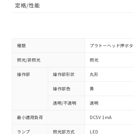
定格/性能
種類
プラトーヘッド押ボタ
照光/非照光
照光
操作部
操作部形状
丸形
操作部色
黄
透明/不透明
透明
最小適用負荷
DC5V 1mA
ランプ
照光部方式
LED