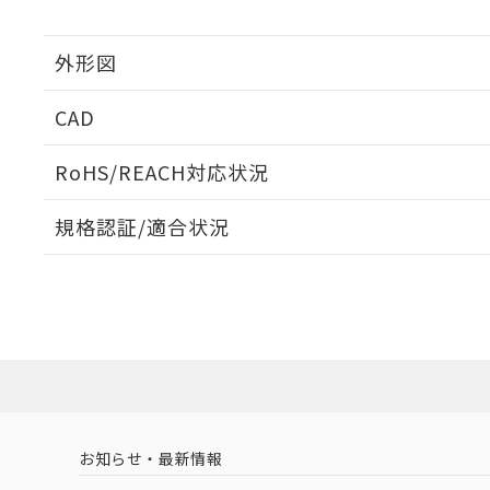
外形図
CAD
ログイン/会員登録いただくと、CADデータをダウンロ
RoHS/REACH対応状況
規格認証/適合状況
EU RoHS
注意事項・凡例
A3UL-TMY-1A2C-5Mについての規格認証/適合状況に
たは販売店にお問い合わせください。
ダウンロードデータをご利用いただく前に、以下を必ずお読
対応状況
対応予定月
※1
※2
ソフトウェアの使用条件
対応済み
お知らせ・最新情報
中国 RoHS
注意事項・凡例