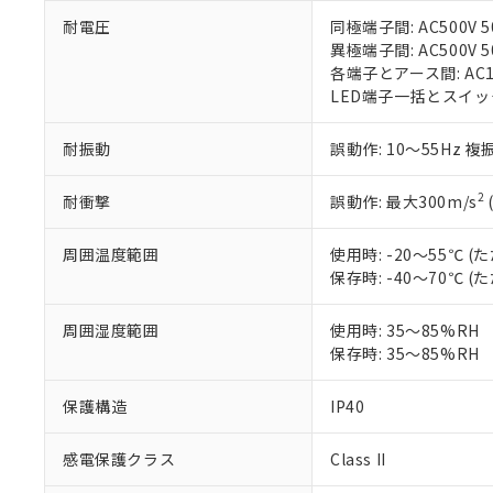
○
一定数以
DBP(フタル酸ジブチル) :
い。
当社は貴社製
DEHP(フタル酸ビス(2-エ
耐電圧
同極端子間: AC500V 50
正式な納期状
置等に一切使
異極端子間: AC500V 50
当社販売員に
※2 対応予定月
△
一定数に
当社は、貴社
各端子とアース間: AC150
オムロン制御
また当社は、
※2 環境保護使
LED端子一括とスイッチ端子
在庫状況およ
部品在庫の切り替
たしません。
－
在庫なし
す。
「ｅ」：有害物質
機器販売
マイパーツ機
耐振動
誤動作: 10～55Hz 複
「10」：通常の
ている必要が
味します。
空
受注生産
お客様が当ウ
※3 非含有証明
「－」：未確認で
2
耐衝撃
誤動作: 最大300m/s
白
が、当社の製
さい。
下記の非含有証明
周囲温度範囲
使用時: -20～55℃
※当社の共同
保存時: -40～70℃
いる法人を指
EU RoHS指令（
51物質の非含有証
周囲湿度範囲
使用時: 35～85%RH
※本証明書は発行
保存時: 35～85%RH
また、RoHS指
混在することから
既に当社にて対応
保護構造
IP40
り割愛しておりま
感電保護クラス
Class II