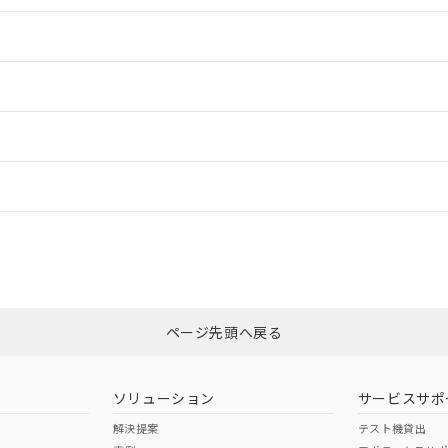
情報更新：2
ードすることができます。
情報更新：
ログイン/会員登録
いては、「カスタマーサポートセンタ お客様相談室」または貴社担当オム
みください。
非含有証明書
※3
ページ先頭へ戻る
ダウンロードはこちら
ソリューション
サービスサポ
解決提案
テスト機貸出