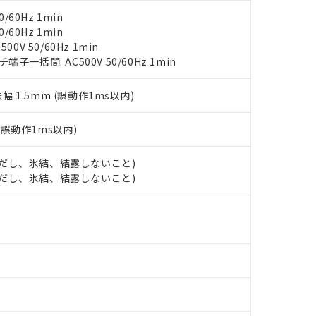
上の在庫あり
 1000ppm、 DIBP(フタル酸ジイソブチル) : 1000ppm、 BBP(フタル酸ブチルベンジル) :
品を、核兵器、ミサイル、化学兵器、生物兵器またはその他武器並
チルヘキシル)) : 1000ppm
/60Hz 1min
況および標準価格はお客様のお取引先、またはお客様担当のオムロ
用いたしません。
/60Hz 1min
ご相談ください。
は満たないが在庫あり
製品を第三者に販売する場合は、上記1、2および3の内容を当該第
0V 50/60Hz 1min
機器販売店や当社販売拠点は「
販売ネットワーク
」をご確認くだ
販売先および販売に係わる関係者が違法に輸出するおそれがある場
用期限
一括間: AC500V 50/60Hz 1min
び標準価格結果を当社の事前の承諾なく第三者に漏洩または開示し
え状況などにより、予定月が前後することがあります。
(最新の在庫状況については、お客様のお取引先、またはお客様担当
（10物質）のすべてが基準値以下であることを示します。
店・当社販売員にご確認ください)
能（部品リスト作成サービス）をご利用いただくには、I-Webメン
振幅 1.5mm (誤動作1ms以内)
使用状況下において有害物質が外部に漏えいし、環境に深刻な影響を
あります。
機種、また在庫状況の情報を公開していない機種
ェブサイト上で当社にご登録された部品リストについて、当社およ
書ダウンロード
す。当社販売部門へお問い合わせください。
(誤動作1ms以内)
品・サービスに関するお客様との取引・商談に必要な範囲で利用す
合意する
キャンセル
書をダウンロードすることができます。
 (ただし、氷結、結露しないこと)
利用者とは、
"個人情報の共同利用に関して"
の「1.共同利用者の
 (ただし、氷結、結露しないこと)
します。
10物質）の非含有証明書
明書（当社基準）
日時点で非含有を証明するもので、過去に遡って非含有を証明するも
令のフタル酸エステル類４物質の対応では、対応完了までの期間は出
備考欄に対応日を記載しておりました。
品への在庫切替を完了していることから、特段のことがない限り、20
す。