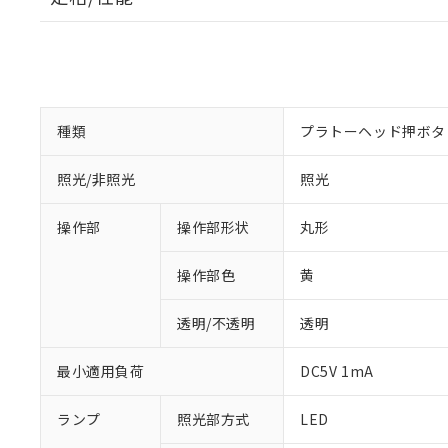
種類
プラトーヘッド押ボタ
照光/非照光
照光
操作部
操作部形状
丸形
操作部色
黄
透明/不透明
透明
最小適用負荷
DC5V 1mA
ランプ
照光部方式
LED