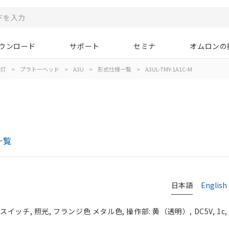
ウンロード
サポート
セミナ
オムロンの
示灯
>
プラトーヘッド
>
A3U
>
形式仕様一覧
>
A3UL-TMY-1A1C-M
一覧
日本語
English
チ, 照光, フランジ色 メタル色, 操作部: 黄（透明）, DC5V, 1c, I