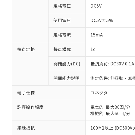
定格電圧
DC5V
使用電圧
DC5V±5%
定格電流
15mA
※1 対応状況
接点定格
接点構成
1c
対応済み：EU
対応予定：EU R
開閉能力(DC)
抵抗負荷: DC30V 0.1A
対応予定なし：EU
調査・確認中：EU
ご利用条件
開閉能力説明
測定条件: 無振動・無衝
非該当品：ライセ
※1 中国RoHS
仕入先様の事情に
端子仕様
コネクタ
があります。
以下の条件をお読
「○」：最大均質
「×」：最大均質
本サービスは
当社は、これ
*EU RoHS指令（10物
許容操作頻度
電気的: 最大30回/分
「－」：未確認で
鉛(Pb) 1000ppm以下、
くものです。
う）を輸出ま
機械的: 最大60回/分
記
説明
六価クロム(Cr(Ⅵ)) 1
当社制御機器
などの必要な
フタル酸ビス(2-エチルヘ
号
*中国RoHS10物質の基準値 
ル（DBP） 1000ppm
在庫状況およ
当社は規制貨
絶縁抵抗
100MΩ以上 (DC500V
Pb(鉛) :1000ppm、 Hg
但し、RoHS指令で産
のであり、閲
ます。
Cr(Ⅵ)(六価クロム) : 
フタル酸エステル類の４