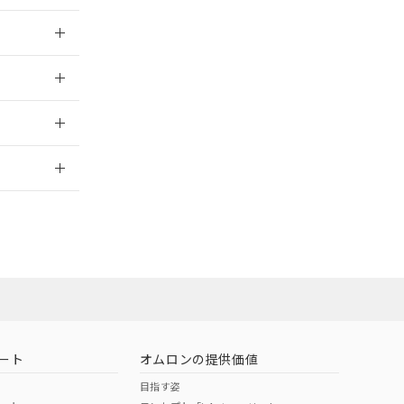
026/05/21
2026/7/29
ロン営業員ま
お問い合わせ
ート
オムロンの提供価値
目指す姿