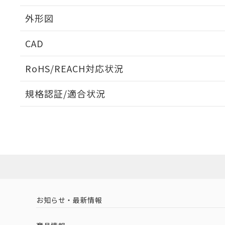
外形図
CAD
ログイン/会員登録いただくと、CADデータをダウンロ
RoHS/REACH対応状況
規格認証/適合状況
EU RoHS
注意事項・凡例
A3UL-TMY-1A1C-Mについての規格認証/適合状況につ
たは販売店にお問い合わせください。
ダウンロードデータをご利用いただく前に、以下を必ずお読
対応状況
対応予定月
※1
※2
ソフトウェアの使用条件
対応済み
お知らせ・最新情報
中国 RoHS
注意事項・凡例