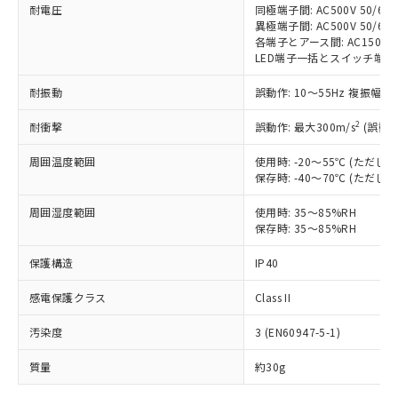
耐電圧
同極端子間: AC500V 50/60H
対応予定なし：EU RoHS指令（10物質）の
異極端子間: AC500V 50/60H
以下の条件をお読みいただき、同意のうえ
非含有に非対応の商品で、対応品を出す予
各端子とアース間: AC1500V 5
ご利用ください。
定はありません。
LED端子一括とスイッチ端子一括間:
調査・確認中：EU RoHS指令（10物質）の
本サービスは、当社制御機器事業取扱
※1 中国RoHS○×表
非含有の対応状況を調査中または確認中の
耐振動
誤動作: 10～55Hz 複振幅 1
商品の当社在庫状況および標準価格
商品です。
(税抜)を提供させていただくもので
2
「○」：最大均質材料含有率が中国RoHSの
耐衝撃
誤動作: 最大300m/s
(誤動作
非該当品：ライセンス料など無形物で、有
す。
基準値以下であることを示します。
害物質有無と関係のない商品です。
当社制御機器事業取扱商品の中には、
周囲温度範囲
使用時: -20～55℃ (ただ
「×」：最大均質材料含有率が中国RoHSの
仕入先様の事情により、非含有部品として
本サービスの対象外となる商品もある
保存時: -40～70℃ (ただ
基準値を超えていることを示します。
いたものが、含有品と判明した場合などや
当社は、これら貴社製品のうち、外国
ことをご了承ください。
「－」：未確認です。当社販売部門へお問
むを得ず変更することがあります。
為替および外国貿易法に定める商品
周囲湿度範囲
使用時: 35～85%RH
在庫状況および標準価格照会結果は、
い合わせください。
（以下｢規制貨物等」という）を輸出
保存時: 35～85%RH
記載している更新日時点での社内デー
*EU RoHS指令（10物質）：
または国外への提供する場合は、日本
記
タに基づき作成されるものであり、閲
説明
鉛(Pb) 1000ppm以下、 水銀(Hg) 1000ppm以下、 カド
*中国RoHS10物質の基準値 (GB/T26572)：
保護構造
IP40
国政府の輸出許可(または役務取引許
号
覧された時点での実際の在庫および標
ミウム(Cd) 100ppm以下、
Pb(鉛) :1000ppm、 Hg(水銀) : 1000ppm、 Cd(カドミウ
可)を取得するなどの必要な手続きを
六価クロム(Cr(Ⅵ)) 1000ppm以下、ポリ臭化ビフェニル
ム) : 100ppm、
準価格とは異なる場合があることをご
類(PBB) 1000ppm以下、ポリ臭化ジフェニルエーテル類
感電保護クラス
Class II
Cr(Ⅵ)(六価クロム) : 1000ppm、 PBBs(ポリ臭化ビフェ
とります。
了承ください。
(PBDE) 1000ppm以下、フタル酸ビス(2-エチルヘキシ
○
一定数以上の在庫あり
ニル類) : 1000ppm、 PBDEs(ポリ臭化ジフェニルエーテ
当社は規制貨物を破棄する場合は、完
ル) (DEHP)(別名：DOP) 1000ppm以下、フタル酸ブチ
正式な納期状況および標準価格はお客
ル類) : 1000ppm、
汚染度
3 (EN60947-5-1)
ルベンジル（BBP） 1000ppm以下、フタル酸ジブチル
全に破砕するなど、違法に輸出されな
DBP(フタル酸ジブチル) : 1000ppm、 DIBP(フタル酸ジ
様のお取引先、またはお客様担当のオ
（DBP） 1000ppm以下、フタル酸ジイソブチル
イソブチル) : 1000ppm、 BBP(フタル酸ブチルベンジ
△
一定数には満たないが在庫あり
いよう必要な手段を講じます。
ムロン制御機器販売店・当社販売員に
(DIBP) 1000ppm以下
ル) : 1000ppm、
質量
約30g
当社は貴社製品を、核兵器、ミサイ
但し、RoHS指令で産業用監視および制御機器に対する
DEHP(フタル酸ビス(2-エチルヘキシル)) : 1000ppm
ご相談ください。
適用除外項目は除く。
ル、化学兵器、生物兵器またはその他
－
在庫なし(最新の在庫状況につ