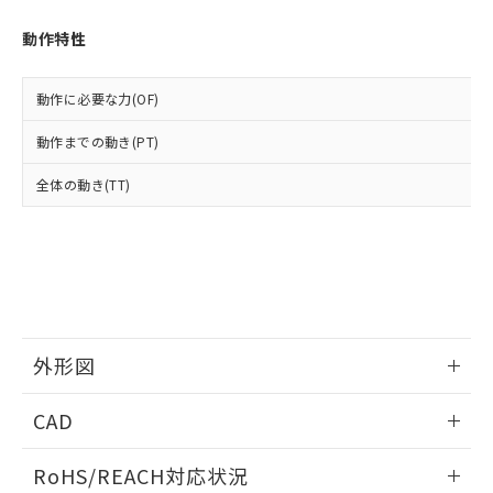
オムロン制御機器販売店や当社販売拠
フタル酸エステル類の４物質については閾値を超える意
武器並びにこれらの製造装置等に一切
いては、お客様のお取引先、ま
図的な使用がないことを確認しています。
点は「
販売ネットワーク
」をご確認
※2 環境保護使用期限
動作特性
使用いたしません。
たはお客様担当のオムロン制御
ください。
当社は、貴社製品を第三者に販売する
機器販売店・当社販売員にご確
在庫状況および標準価格結果を当社の
※2 対応予定月
「ｅ」：有害物質（10物質）のすべてが基
場合は、上記1、2および3の内容を当
認ください)
事前の承諾なく第三者に漏洩または開
動作に必要な力(OF)
準値以下であることを示します。
該第三者に通知します。また当社は、
示しないようお願いします。
部品在庫の切り替え状況などにより、予定
「10」：通常の使用状況下において有害物
販売先および販売に係わる関係者が違
マイパーツ機能（部品リスト作成サー
動作までの動き(PT)
空
受注生産機種、また在庫状況の
月が前後することがあります。
質が外部に漏えいし、環境に深刻な影響を
法に輸出するおそれがある場合は、取
ビス）をご利用いただくには、I-Web
白
情報を公開していない機種
及ぼさない年数を意味します。
り引きをいたしません。
全体の動き(TT)
メンバーズにご登録されている必要が
「－」：未確認です。当社販売部門へお問
あります。
い合わせください。
お客様が当ウェブサイト上で当社にご
※3 非含有証明書ダウンロード
登録された部品リストについて、当社
および当社の共同利用者が、当社の製
下記の非含有証明書をダウンロードするこ
品・サービスに関するお客様との取
とができます。
合意する
キャンセル
引・商談に必要な範囲で利用すること
をご了承ください。
外形図
EU RoHS指令（10物質）の非含有証明書
※当社の共同利用者とは、
"個人情報
51物質の非含有証明書（当社基準）
の共同利用に関して"
の「1.共同利
情報更新：2026/05/21
※本証明書は発行日時点で非含有を証明す
CAD
用者の範囲」に記載されている法人を
るもので、過去に遡って非含有を証明する
指します。
ものではありません。
ログイン/会員登録いただくと、CADデータをダウンロー
RoHS/REACH対応状況
また、RoHS指令のフタル酸エステル類４
ドすることができます。