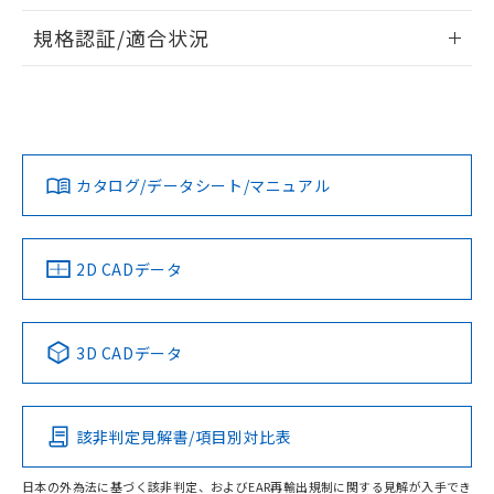
物質の対応では、対応完了までの期間は出
情報更新：2026/7/29
荷製品に未対応品が混在することから備考
規格認証/適合状況
欄に対応日を記載しておりました。
ログイン/会員登録
EU RoHS
注意事項・凡例
A3UL-TMW-1A1C-Mについての規格認証/適合状況について
既に当社にて対応品への在庫切替を完了
は、「カスタマーサポートセンタ お客様相談室」または貴社
していることから、特段のことがない限
担当オムロン営業員または販売店にお問い合わせください。
り、2022年1月12日より割愛しておりま
対応状況
対応予定月
※1
※2
す。
ダウンロードデータをご利用いただく前に、以下を必ずお読
みください。
お問い合わせ
カタログ/データシート/マニュアル
対応済み
ソフトウェアの使用条件
中国 RoHS
注意事項・凡例
2D CADデータ
中国 RoHS表
※1 ※2
3D CADデータ
Pb
Hg
Cd
Cr(VI)
該非判定見解書/項目別対比表
O
O
O
O
日本の外為法に基づく該非判定、およびEAR再輸出規制に関する見解が入手でき