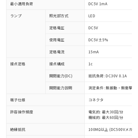
最小適用負荷
DC5V 1mA
ランプ
照光部方式
LED
定格電圧
DC5V
使用電圧
DC5V±5%
定格電流
15mA
接点定格
接点構成
1c
開閉能力(DC)
抵抗負荷: DC30V 0.1A
開閉能力説明
測定条件: 無振動・無衝撃状態
※1 対応状況
端子仕様
コネクタ
対応済み：EU RoHS指令（10物質）の
非含有に対応した製品が提供可能な商品で
許容操作頻度
電気的: 最大30回/分
機械的: 最大60回/分
す。
対応予定：EU RoHS指令（10物質）の非含
ご利用条件
絶縁抵抗
100MΩ以上 (DC500Vメガ)
有に対応した製品に切り替える予定のある
商品です。