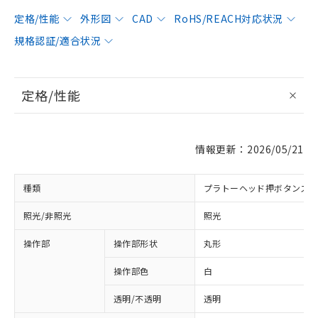
定格/性能
外形図
CAD
RoHS/REACH対応状況
規格認証/適合状況
定格/性能
情報更新：2026/05/21
種類
プラトーヘッド押ボタンス
照光/非照光
照光
操作部
操作部形状
丸形
操作部色
白
透明/不透明
透明