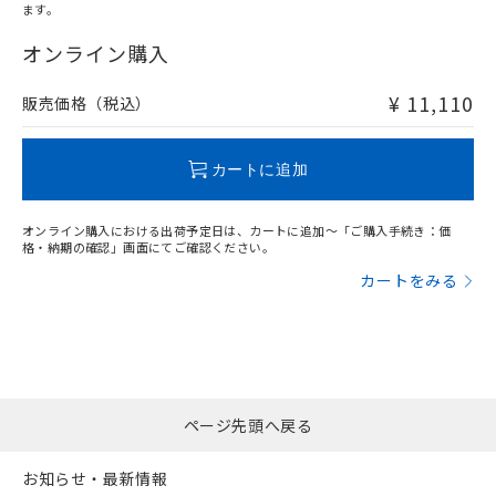
ます。
"対応済み"や非含有の記載がされた商品であっても、流通
在庫等で未対応品が混在する可能性があります。
オンライン購入
非含有品が必要な際は、弊社営業部門もしくは販売店へお
問い合わせください。
¥ 11,110
販売価格（税込）
この製品のRoHS/REACH対応状況ページへ
カートに追加
オンライン購入における出荷予定日は、カートに追加～「ご購入手続き：価
格・納期の確認」画面にてご確認ください。
カートをみる
ページ先頭へ戻る
お知らせ・最新情報