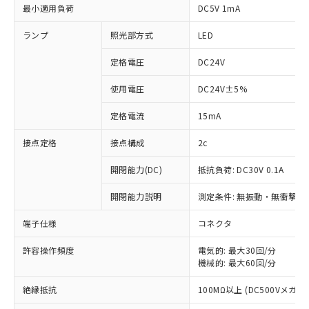
最小適用負荷
DC5V 1mA
ランプ
照光部方式
LED
定格電圧
DC24V
使用電圧
DC24V±5%
定格電流
15mA
接点定格
接点構成
2c
開閉能力(DC)
抵抗負荷: DC30V 0.1A
開閉能力説明
測定条件: 無振動・無衝撃状態
※1 対応状況
端子仕様
コネクタ
対応済み：EU RoHS指令（10物質）の
非含有に対応した製品が提供可能な商品で
許容操作頻度
電気的: 最大30回/分
機械的: 最大60回/分
す。
対応予定：EU RoHS指令（10物質）の非含
ご利用条件
絶縁抵抗
100MΩ以上 (DC500Vメガ)
有に対応した製品に切り替える予定のある
商品です。