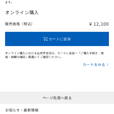
ます。
"対応済み"や非含有の記載がされた商品であっても、流通
在庫等で未対応品が混在する可能性があります。
オンライン購入
非含有品が必要な際は、弊社営業部門もしくは販売店へお
問い合わせください。
¥ 12,100
販売価格（税込）
この製品のRoHS/REACH対応状況ページへ
カートに追加
オンライン購入における出荷予定日は、カートに追加～「ご購入手続き：価
格・納期の確認」画面にてご確認ください。
カートをみる
ページ先頭へ戻る
お知らせ・最新情報