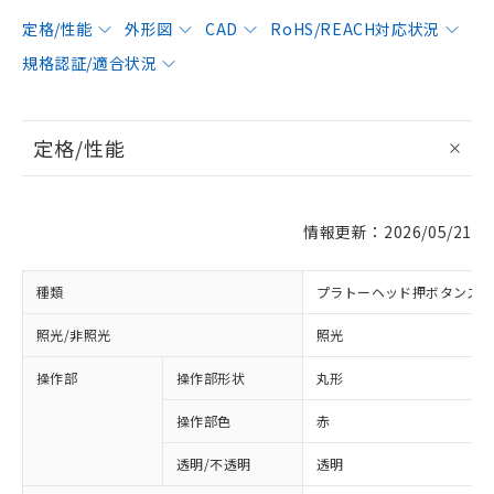
定格/性能
外形図
CAD
RoHS/REACH対応状況
規格認証/適合状況
定格/性能
情報更新：2026/05/21
種類
プラトーヘッド押ボタンス
照光/非照光
照光
操作部
操作部形状
丸形
操作部色
赤
透明/不透明
透明