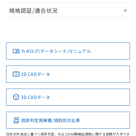
物質の対応では、対応完了までの期間は出
情報更新：2026/7/29
荷製品に未対応品が混在することから備考
規格認証/適合状況
欄に対応日を記載しておりました。
ログイン/会員登録
EU RoHS
注意事項・凡例
A3UL-TMR-3A2C-5Mについての規格認証/適合状況について
既に当社にて対応品への在庫切替を完了
は、「カスタマーサポートセンタ お客様相談室」または貴社
していることから、特段のことがない限
担当オムロン営業員または販売店にお問い合わせください。
り、2022年1月12日より割愛しておりま
対応状況
対応予定月
※1
※2
す。
ダウンロードデータをご利用いただく前に、以下を必ずお読
みください。
お問い合わせ
カタログ/データシート/マニュアル
対応済み
ソフトウェアの使用条件
中国 RoHS
注意事項・凡例
2D CADデータ
中国 RoHS表
※1 ※2
3D CADデータ
Pb
Hg
Cd
Cr(VI)
該非判定見解書/項目別対比表
O
O
O
O
日本の外為法に基づく該非判定、およびEAR再輸出規制に関する見解が入手でき