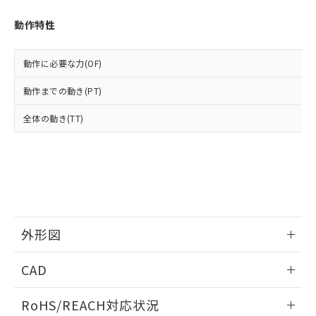
オムロン制御機器販売店や当社販売拠
フタル酸エステル類の４物質については閾値を超える意
武器並びにこれらの製造装置等に一切
いては、お客様のお取引先、ま
図的な使用がないことを確認しています。
点は「
販売ネットワーク
」をご確認
※2 環境保護使用期限
動作特性
使用いたしません。
たはお客様担当のオムロン制御
ください。
当社は、貴社製品を第三者に販売する
機器販売店・当社販売員にご確
在庫状況および標準価格結果を当社の
※2 対応予定月
「ｅ」：有害物質（10物質）のすべてが基
場合は、上記1、2および3の内容を当
認ください)
事前の承諾なく第三者に漏洩または開
動作に必要な力(OF)
準値以下であることを示します。
該第三者に通知します。また当社は、
示しないようお願いします。
部品在庫の切り替え状況などにより、予定
「10」：通常の使用状況下において有害物
販売先および販売に係わる関係者が違
マイパーツ機能（部品リスト作成サー
動作までの動き(PT)
空
受注生産機種、また在庫状況の
月が前後することがあります。
質が外部に漏えいし、環境に深刻な影響を
法に輸出するおそれがある場合は、取
ビス）をご利用いただくには、I-Web
白
情報を公開していない機種
及ぼさない年数を意味します。
り引きをいたしません。
全体の動き(TT)
メンバーズにご登録されている必要が
「－」：未確認です。当社販売部門へお問
あります。
い合わせください。
お客様が当ウェブサイト上で当社にご
※3 非含有証明書ダウンロード
登録された部品リストについて、当社
および当社の共同利用者が、当社の製
下記の非含有証明書をダウンロードするこ
品・サービスに関するお客様との取
とができます。
合意する
キャンセル
引・商談に必要な範囲で利用すること
をご了承ください。
外形図
EU RoHS指令（10物質）の非含有証明書
※当社の共同利用者とは、
"個人情報
51物質の非含有証明書（当社基準）
の共同利用に関して"
の「1.共同利
情報更新：2026/05/21
※本証明書は発行日時点で非含有を証明す
CAD
用者の範囲」に記載されている法人を
るもので、過去に遡って非含有を証明する
指します。
ものではありません。
ログイン/会員登録いただくと、CADデータをダウンロー
RoHS/REACH対応状況
また、RoHS指令のフタル酸エステル類４
ドすることができます。