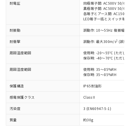
耐電圧
同極端子間: AC500V 50/60H
対応予定なし：EU RoHS指令（10物質）の
異極端子間: AC500V 50/60H
以下の条件をお読みいただき、同意のうえ
非含有に非対応の商品で、対応品を出す予
各端子とアース間: AC1500V 5
ご利用ください。
定はありません。
LED端子一括とスイッチ端子一括間:
調査・確認中：EU RoHS指令（10物質）の
本サービスは、当社制御機器事業取扱
※1 中国RoHS○×表
非含有の対応状況を調査中または確認中の
耐振動
誤動作: 10～55Hz 複振幅 1
商品の当社在庫状況および標準価格
商品です。
(税抜)を提供させていただくもので
2
「○」：最大均質材料含有率が中国RoHSの
耐衝撃
誤動作: 最大300m/s
(誤動作
非該当品：ライセンス料など無形物で、有
す。
基準値以下であることを示します。
害物質有無と関係のない商品です。
当社制御機器事業取扱商品の中には、
周囲温度範囲
使用時: -20～55℃ (ただ
「×」：最大均質材料含有率が中国RoHSの
仕入先様の事情により、非含有部品として
本サービスの対象外となる商品もある
保存時: -40～70℃ (ただ
基準値を超えていることを示します。
いたものが、含有品と判明した場合などや
当社は、これら貴社製品のうち、外国
ことをご了承ください。
「－」：未確認です。当社販売部門へお問
むを得ず変更することがあります。
為替および外国貿易法に定める商品
周囲湿度範囲
使用時: 35～85%RH
在庫状況および標準価格照会結果は、
い合わせください。
（以下｢規制貨物等」という）を輸出
保存時: 35～85%RH
記載している更新日時点での社内デー
*EU RoHS指令（10物質）：
または国外への提供する場合は、日本
記
タに基づき作成されるものであり、閲
説明
鉛(Pb) 1000ppm以下、 水銀(Hg) 1000ppm以下、 カド
*中国RoHS10物質の基準値 (GB/T26572)：
保護構造
IP65耐油形
国政府の輸出許可(または役務取引許
号
覧された時点での実際の在庫および標
ミウム(Cd) 100ppm以下、
Pb(鉛) :1000ppm、 Hg(水銀) : 1000ppm、 Cd(カドミウ
可)を取得するなどの必要な手続きを
六価クロム(Cr(Ⅵ)) 1000ppm以下、ポリ臭化ビフェニル
ム) : 100ppm、
準価格とは異なる場合があることをご
類(PBB) 1000ppm以下、ポリ臭化ジフェニルエーテル類
感電保護クラス
Class II
Cr(Ⅵ)(六価クロム) : 1000ppm、 PBBs(ポリ臭化ビフェ
とります。
了承ください。
(PBDE) 1000ppm以下、フタル酸ビス(2-エチルヘキシ
○
一定数以上の在庫あり
ニル類) : 1000ppm、 PBDEs(ポリ臭化ジフェニルエーテ
当社は規制貨物を破棄する場合は、完
ル) (DEHP)(別名：DOP) 1000ppm以下、フタル酸ブチ
正式な納期状況および標準価格はお客
ル類) : 1000ppm、
汚染度
3 (EN60947-5-1)
ルベンジル（BBP） 1000ppm以下、フタル酸ジブチル
全に破砕するなど、違法に輸出されな
DBP(フタル酸ジブチル) : 1000ppm、 DIBP(フタル酸ジ
様のお取引先、またはお客様担当のオ
（DBP） 1000ppm以下、フタル酸ジイソブチル
イソブチル) : 1000ppm、 BBP(フタル酸ブチルベンジ
△
一定数には満たないが在庫あり
いよう必要な手段を講じます。
ムロン制御機器販売店・当社販売員に
(DIBP) 1000ppm以下
ル) : 1000ppm、
質量
約30g
当社は貴社製品を、核兵器、ミサイ
但し、RoHS指令で産業用監視および制御機器に対する
DEHP(フタル酸ビス(2-エチルヘキシル)) : 1000ppm
ご相談ください。
適用除外項目は除く。
ル、化学兵器、生物兵器またはその他
－
在庫なし(最新の在庫状況につ