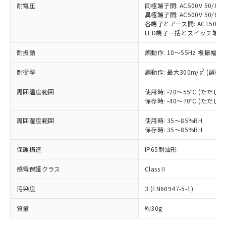
耐電圧
同極端子間: AC500V 50/60H
対応予定なし：EU RoHS指令（10物質）の
異極端子間: AC500V 50/60H
以下の条件をお読みいただき、同意のうえ
非含有に非対応の商品で、対応品を出す予
各端子とアース間: AC1500V 5
ご利用ください。
定はありません。
LED端子一括とスイッチ端子一括間:
調査・確認中：EU RoHS指令（10物質）の
本サービスは、当社制御機器事業取扱
※1 中国RoHS○×表
非含有の対応状況を調査中または確認中の
耐振動
誤動作: 10～55Hz 複振幅 1
商品の当社在庫状況および標準価格
商品です。
(税抜)を提供させていただくもので
2
「○」：最大均質材料含有率が中国RoHSの
耐衝撃
誤動作: 最大300m/s
(誤動作
非該当品：ライセンス料など無形物で、有
す。
基準値以下であることを示します。
害物質有無と関係のない商品です。
当社制御機器事業取扱商品の中には、
周囲温度範囲
使用時: -20～55℃ (ただ
「×」：最大均質材料含有率が中国RoHSの
仕入先様の事情により、非含有部品として
本サービスの対象外となる商品もある
保存時: -40～70℃ (ただ
基準値を超えていることを示します。
いたものが、含有品と判明した場合などや
当社は、これら貴社製品のうち、外国
ことをご了承ください。
「－」：未確認です。当社販売部門へお問
むを得ず変更することがあります。
為替および外国貿易法に定める商品
周囲湿度範囲
使用時: 35～85%RH
在庫状況および標準価格照会結果は、
い合わせください。
（以下｢規制貨物等」という）を輸出
保存時: 35～85%RH
記載している更新日時点での社内デー
*EU RoHS指令（10物質）：
または国外への提供する場合は、日本
記
タに基づき作成されるものであり、閲
説明
鉛(Pb) 1000ppm以下、 水銀(Hg) 1000ppm以下、 カド
*中国RoHS10物質の基準値 (GB/T26572)：
保護構造
IP65耐油形
国政府の輸出許可(または役務取引許
号
覧された時点での実際の在庫および標
ミウム(Cd) 100ppm以下、
Pb(鉛) :1000ppm、 Hg(水銀) : 1000ppm、 Cd(カドミウ
可)を取得するなどの必要な手続きを
六価クロム(Cr(Ⅵ)) 1000ppm以下、ポリ臭化ビフェニル
ム) : 100ppm、
準価格とは異なる場合があることをご
類(PBB) 1000ppm以下、ポリ臭化ジフェニルエーテル類
感電保護クラス
Class II
Cr(Ⅵ)(六価クロム) : 1000ppm、 PBBs(ポリ臭化ビフェ
とります。
了承ください。
(PBDE) 1000ppm以下、フタル酸ビス(2-エチルヘキシ
○
一定数以上の在庫あり
ニル類) : 1000ppm、 PBDEs(ポリ臭化ジフェニルエーテ
当社は規制貨物を破棄する場合は、完
ル) (DEHP)(別名：DOP) 1000ppm以下、フタル酸ブチ
正式な納期状況および標準価格はお客
ル類) : 1000ppm、
汚染度
3 (EN60947-5-1)
ルベンジル（BBP） 1000ppm以下、フタル酸ジブチル
全に破砕するなど、違法に輸出されな
DBP(フタル酸ジブチル) : 1000ppm、 DIBP(フタル酸ジ
様のお取引先、またはお客様担当のオ
（DBP） 1000ppm以下、フタル酸ジイソブチル
イソブチル) : 1000ppm、 BBP(フタル酸ブチルベンジ
△
一定数には満たないが在庫あり
いよう必要な手段を講じます。
ムロン制御機器販売店・当社販売員に
(DIBP) 1000ppm以下
ル) : 1000ppm、
質量
約30g
当社は貴社製品を、核兵器、ミサイ
但し、RoHS指令で産業用監視および制御機器に対する
DEHP(フタル酸ビス(2-エチルヘキシル)) : 1000ppm
ご相談ください。
適用除外項目は除く。
ル、化学兵器、生物兵器またはその他
－
在庫なし(最新の在庫状況につ