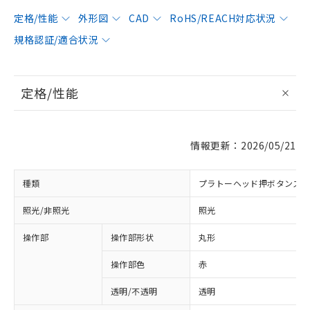
定格/性能
外形図
CAD
RoHS/REACH対応状況
規格認証/適合状況
定格/性能
情報更新：2026/05/21
種類
プラトーヘッド押ボタンス
照光/非照光
照光
操作部
操作部形状
丸形
操作部色
赤
透明/不透明
透明