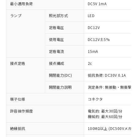
最小適用負荷
DC5V 1mA
ランプ
照光部方式
LED
定格電圧
DC12V
使用電圧
DC12V±5%
定格電流
15mA
接点定格
接点構成
2c
開閉能力(DC)
抵抗負荷: DC30V 0.1A
開閉能力説明
測定条件: 無振動・無衝撃状態
※1 対応状況
端子仕様
コネクタ
対応済み：EU RoHS指令（10物質）の
非含有に対応した製品が提供可能な商品で
許容操作頻度
電気的: 最大30回/分
機械的: 最大60回/分
す。
対応予定：EU RoHS指令（10物質）の非含
ご利用条件
絶縁抵抗
100MΩ以上 (DC500Vメガ)
有に対応した製品に切り替える予定のある
商品です。