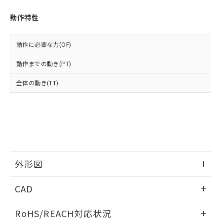
オムロン制御機器販売店や当社販売拠
フタル酸エステル類の４物質については閾値を超える意
武器並びにこれらの製造装置等に一切
いては、お客様のお取引先、ま
図的な使用がないことを確認しています。
点は「
販売ネットワーク
」をご確認
※2 環境保護使用期限
動作特性
使用いたしません。
たはお客様担当のオムロン制御
ください。
当社は、貴社製品を第三者に販売する
機器販売店・当社販売員にご確
在庫状況および標準価格結果を当社の
※2 対応予定月
「ｅ」：有害物質（10物質）のすべてが基
場合は、上記1、2および3の内容を当
認ください)
事前の承諾なく第三者に漏洩または開
動作に必要な力(OF)
準値以下であることを示します。
該第三者に通知します。また当社は、
示しないようお願いします。
部品在庫の切り替え状況などにより、予定
「10」：通常の使用状況下において有害物
販売先および販売に係わる関係者が違
マイパーツ機能（部品リスト作成サー
動作までの動き(PT)
空
受注生産機種、また在庫状況の
月が前後することがあります。
質が外部に漏えいし、環境に深刻な影響を
法に輸出するおそれがある場合は、取
ビス）をご利用いただくには、I-Web
白
情報を公開していない機種
及ぼさない年数を意味します。
り引きをいたしません。
全体の動き(TT)
メンバーズにご登録されている必要が
「－」：未確認です。当社販売部門へお問
あります。
い合わせください。
お客様が当ウェブサイト上で当社にご
※3 非含有証明書ダウンロード
登録された部品リストについて、当社
および当社の共同利用者が、当社の製
下記の非含有証明書をダウンロードするこ
品・サービスに関するお客様との取
とができます。
合意する
キャンセル
引・商談に必要な範囲で利用すること
をご了承ください。
外形図
EU RoHS指令（10物質）の非含有証明書
※当社の共同利用者とは、
"個人情報
51物質の非含有証明書（当社基準）
の共同利用に関して"
の「1.共同利
情報更新：2026/05/21
※本証明書は発行日時点で非含有を証明す
CAD
用者の範囲」に記載されている法人を
るもので、過去に遡って非含有を証明する
指します。
ものではありません。
ログイン/会員登録いただくと、CADデータをダウンロー
RoHS/REACH対応状況
また、RoHS指令のフタル酸エステル類４
ドすることができます。