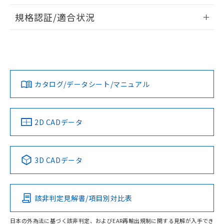
物質の対応では、対応完了までの期間は出
情報更新：2026/7/29
荷製品に未対応品が混在することから備考
規格認証/適合状況
欄に対応日を記載しておりました。
ログイン/会員登録
EU RoHS
注意事項・凡例
A3UL-TMR-2A2C-5Mについての規格認証/適合状況について
既に当社にて対応品への在庫切替を完了
は、「カスタマーサポートセンタ お客様相談室」または貴社
していることから、特段のことがない限
担当オムロン営業員または販売店にお問い合わせください。
り、2022年1月12日より割愛しておりま
対応状況
対応予定月
※1
※2
す。
ダウンロードデータをご利用いただく前に、以下を必ずお読
みください。
お問い合わせ
カタログ/データシート/マニュアル
対応済み
ソフトウェアの使用条件
中国 RoHS
注意事項・凡例
2D CADデータ
中国 RoHS表
※1 ※2
3D CADデータ
Pb
Hg
Cd
Cr(VI)
該非判定見解書/項目別対比表
O
O
O
O
日本の外為法に基づく該非判定、およびEAR再輸出規制に関する見解が入手でき