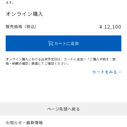
ます。
"対応済み"や非含有の記載がされた商品であっても、流通
在庫等で未対応品が混在する可能性があります。
オンライン購入
非含有品が必要な際は、弊社営業部門もしくは販売店へお
問い合わせください。
¥ 12,100
販売価格（税込）
この製品のRoHS/REACH対応状況ページへ
カートに追加
オンライン購入における出荷予定日は、カートに追加～「ご購入手続き：価
格・納期の確認」画面にてご確認ください。
カートをみる
ページ先頭へ戻る
お知らせ・最新情報