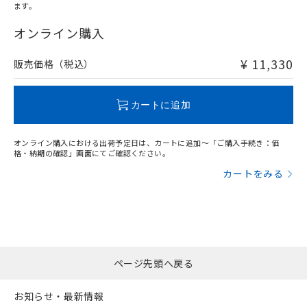
ます。
"対応済み"や非含有の記載がされた商品であっても、流通
在庫等で未対応品が混在する可能性があります。
オンライン購入
非含有品が必要な際は、弊社営業部門もしくは販売店へお
問い合わせください。
¥ 11,330
販売価格（税込）
この製品のRoHS/REACH対応状況ページへ
カートに追加
オンライン購入における出荷予定日は、カートに追加～「ご購入手続き：価
格・納期の確認」画面にてご確認ください。
カートをみる
ページ先頭へ戻る
お知らせ・最新情報