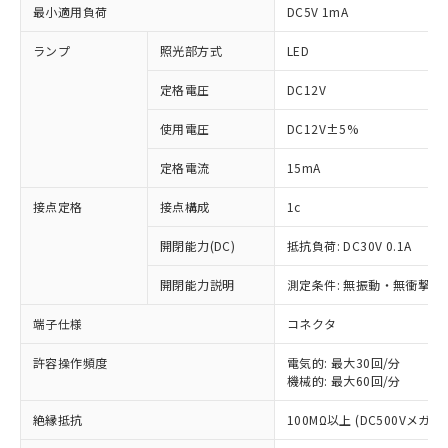
最小適用負荷
DC5V 1mA
ランプ
照光部方式
LED
定格電圧
DC12V
使用電圧
DC12V±5%
定格電流
15mA
接点定格
接点構成
1c
開閉能力(DC)
抵抗負荷: DC30V 0.1A
開閉能力説明
測定条件: 無振動・無衝撃状態
※1 対応状況
端子仕様
コネクタ
対応済み：EU RoHS指令（10物質）の
非含有に対応した製品が提供可能な商品で
許容操作頻度
電気的: 最大30回/分
機械的: 最大60回/分
す。
対応予定：EU RoHS指令（10物質）の非含
ご利用条件
絶縁抵抗
100MΩ以上 (DC500Vメガ)
有に対応した製品に切り替える予定のある
商品です。