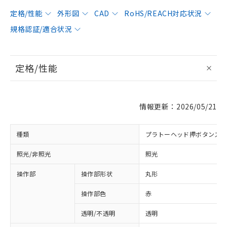
定格/性能
外形図
CAD
RoHS/REACH対応状況
規格認証/適合状況
定格/性能
情報更新：2026/05/21
種類
プラトーヘッド押ボタンス
照光/非照光
照光
操作部
操作部形状
丸形
操作部色
赤
透明/不透明
透明