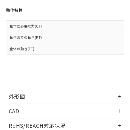
オムロン制御機器販売店や当社販売拠
フタル酸エステル類の４物質については閾値を超える意
武器並びにこれらの製造装置等に一切
いては、お客様のお取引先、ま
図的な使用がないことを確認しています。
点は「
販売ネットワーク
」をご確認
※2 環境保護使用期限
動作特性
使用いたしません。
たはお客様担当のオムロン制御
ください。
当社は、貴社製品を第三者に販売する
機器販売店・当社販売員にご確
在庫状況および標準価格結果を当社の
※2 対応予定月
「ｅ」：有害物質（10物質）のすべてが基
場合は、上記1、2および3の内容を当
認ください)
事前の承諾なく第三者に漏洩または開
動作に必要な力(OF)
準値以下であることを示します。
該第三者に通知します。また当社は、
示しないようお願いします。
部品在庫の切り替え状況などにより、予定
「10」：通常の使用状況下において有害物
販売先および販売に係わる関係者が違
マイパーツ機能（部品リスト作成サー
動作までの動き(PT)
空
受注生産機種、また在庫状況の
月が前後することがあります。
質が外部に漏えいし、環境に深刻な影響を
法に輸出するおそれがある場合は、取
ビス）をご利用いただくには、I-Web
白
情報を公開していない機種
及ぼさない年数を意味します。
り引きをいたしません。
全体の動き(TT)
メンバーズにご登録されている必要が
「－」：未確認です。当社販売部門へお問
あります。
い合わせください。
お客様が当ウェブサイト上で当社にご
※3 非含有証明書ダウンロード
登録された部品リストについて、当社
および当社の共同利用者が、当社の製
下記の非含有証明書をダウンロードするこ
品・サービスに関するお客様との取
とができます。
合意する
キャンセル
引・商談に必要な範囲で利用すること
をご了承ください。
外形図
EU RoHS指令（10物質）の非含有証明書
※当社の共同利用者とは、
"個人情報
51物質の非含有証明書（当社基準）
の共同利用に関して"
の「1.共同利
情報更新：2026/05/21
※本証明書は発行日時点で非含有を証明す
CAD
用者の範囲」に記載されている法人を
るもので、過去に遡って非含有を証明する
指します。
ものではありません。
ログイン/会員登録いただくと、CADデータをダウンロー
RoHS/REACH対応状況
また、RoHS指令のフタル酸エステル類４
ドすることができます。