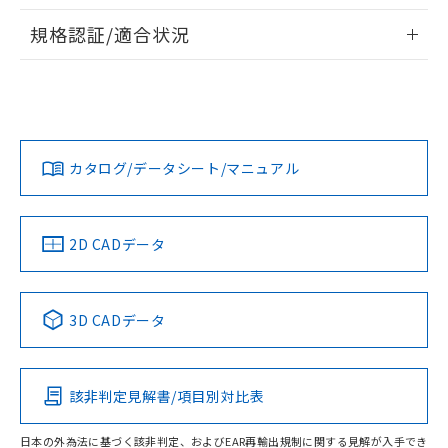
物質の対応では、対応完了までの期間は出
情報更新：2026/7/29
荷製品に未対応品が混在することから備考
規格認証/適合状況
欄に対応日を記載しておりました。
ログイン/会員登録
EU RoHS
注意事項・凡例
A3UL-TMR-2A1C-Mについての規格認証/適合状況について
既に当社にて対応品への在庫切替を完了
は、「カスタマーサポートセンタ お客様相談室」または貴社
していることから、特段のことがない限
担当オムロン営業員または販売店にお問い合わせください。
り、2022年1月12日より割愛しておりま
対応状況
対応予定月
※1
※2
す。
ダウンロードデータをご利用いただく前に、以下を必ずお読
みください。
お問い合わせ
カタログ/データシート/マニュアル
対応済み
ソフトウェアの使用条件
中国 RoHS
注意事項・凡例
2D CADデータ
中国 RoHS表
※1 ※2
3D CADデータ
Pb
Hg
Cd
Cr(VI)
該非判定見解書/項目別対比表
O
O
O
O
日本の外為法に基づく該非判定、およびEAR再輸出規制に関する見解が入手でき