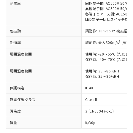
耐電圧
同極端子間: AC500V 50/60H
対応予定なし：EU RoHS指令（10物質）の
異極端子間: AC500V 50/60H
以下の条件をお読みいただき、同意のうえ
非含有に非対応の商品で、対応品を出す予
各端子とアース間: AC1500V 5
ご利用ください。
定はありません。
LED端子一括とスイッチ端子一括間:
調査・確認中：EU RoHS指令（10物質）の
本サービスは、当社制御機器事業取扱
※1 中国RoHS○×表
非含有の対応状況を調査中または確認中の
耐振動
誤動作: 10～55Hz 複振幅 1
商品の当社在庫状況および標準価格
商品です。
(税抜)を提供させていただくもので
2
「○」：最大均質材料含有率が中国RoHSの
耐衝撃
誤動作: 最大300m/s
(誤動作
非該当品：ライセンス料など無形物で、有
す。
基準値以下であることを示します。
害物質有無と関係のない商品です。
当社制御機器事業取扱商品の中には、
周囲温度範囲
使用時: -20～55℃ (ただ
「×」：最大均質材料含有率が中国RoHSの
仕入先様の事情により、非含有部品として
本サービスの対象外となる商品もある
保存時: -40～70℃ (ただ
基準値を超えていることを示します。
いたものが、含有品と判明した場合などや
当社は、これら貴社製品のうち、外国
ことをご了承ください。
「－」：未確認です。当社販売部門へお問
むを得ず変更することがあります。
為替および外国貿易法に定める商品
周囲湿度範囲
使用時: 35～85%RH
在庫状況および標準価格照会結果は、
い合わせください。
（以下｢規制貨物等」という）を輸出
保存時: 35～85%RH
記載している更新日時点での社内デー
*EU RoHS指令（10物質）：
または国外への提供する場合は、日本
記
タに基づき作成されるものであり、閲
説明
鉛(Pb) 1000ppm以下、 水銀(Hg) 1000ppm以下、 カド
*中国RoHS10物質の基準値 (GB/T26572)：
保護構造
IP40
国政府の輸出許可(または役務取引許
号
覧された時点での実際の在庫および標
ミウム(Cd) 100ppm以下、
Pb(鉛) :1000ppm、 Hg(水銀) : 1000ppm、 Cd(カドミウ
可)を取得するなどの必要な手続きを
六価クロム(Cr(Ⅵ)) 1000ppm以下、ポリ臭化ビフェニル
ム) : 100ppm、
準価格とは異なる場合があることをご
類(PBB) 1000ppm以下、ポリ臭化ジフェニルエーテル類
感電保護クラス
Class II
Cr(Ⅵ)(六価クロム) : 1000ppm、 PBBs(ポリ臭化ビフェ
とります。
了承ください。
(PBDE) 1000ppm以下、フタル酸ビス(2-エチルヘキシ
○
一定数以上の在庫あり
ニル類) : 1000ppm、 PBDEs(ポリ臭化ジフェニルエーテ
当社は規制貨物を破棄する場合は、完
ル) (DEHP)(別名：DOP) 1000ppm以下、フタル酸ブチ
正式な納期状況および標準価格はお客
ル類) : 1000ppm、
汚染度
3 (EN60947-5-1)
ルベンジル（BBP） 1000ppm以下、フタル酸ジブチル
全に破砕するなど、違法に輸出されな
DBP(フタル酸ジブチル) : 1000ppm、 DIBP(フタル酸ジ
様のお取引先、またはお客様担当のオ
（DBP） 1000ppm以下、フタル酸ジイソブチル
イソブチル) : 1000ppm、 BBP(フタル酸ブチルベンジ
△
一定数には満たないが在庫あり
いよう必要な手段を講じます。
ムロン制御機器販売店・当社販売員に
(DIBP) 1000ppm以下
ル) : 1000ppm、
質量
約30g
当社は貴社製品を、核兵器、ミサイ
但し、RoHS指令で産業用監視および制御機器に対する
DEHP(フタル酸ビス(2-エチルヘキシル)) : 1000ppm
ご相談ください。
適用除外項目は除く。
ル、化学兵器、生物兵器またはその他
－
在庫なし(最新の在庫状況につ