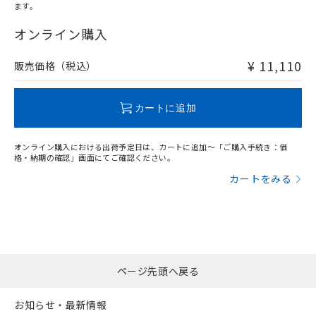
ます。
"対応済み"や非含有の記載がされた商品であっても、流通
在庫等で未対応品が混在する可能性があります。
オンライン購入
非含有品が必要な際は、弊社営業部門もしくは販売店へお
問い合わせください。
¥ 11,110
販売価格（税込）
この製品のRoHS/REACH対応状況ページへ
カートに追加
オンライン購入における出荷予定日は、カートに追加～「ご購入手続き：価
格・納期の確認」画面にてご確認ください。
カートをみる
ページ先頭へ戻る
お知らせ・最新情報