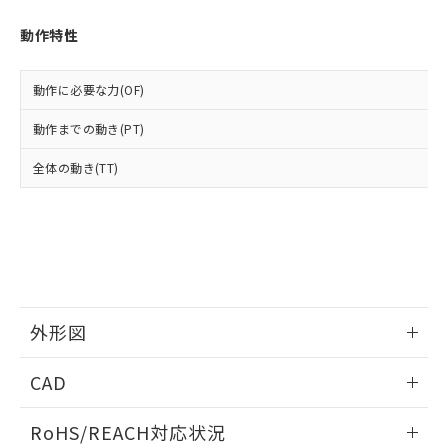
オムロン制御機器販売店や当社販売拠
フタル酸エステル類の４物質については閾値を超える意
武器並びにこれらの製造装置等に一切
いては、お客様のお取引先、ま
図的な使用がないことを確認しています。
点は「
販売ネットワーク
」をご確認
※2 環境保護使用期限
動作特性
使用いたしません。
たはお客様担当のオムロン制御
ください。
当社は、貴社製品を第三者に販売する
機器販売店・当社販売員にご確
在庫状況および標準価格結果を当社の
※2 対応予定月
「ｅ」：有害物質（10物質）のすべてが基
場合は、上記1、2および3の内容を当
認ください)
事前の承諾なく第三者に漏洩または開
動作に必要な力(OF)
準値以下であることを示します。
該第三者に通知します。また当社は、
示しないようお願いします。
部品在庫の切り替え状況などにより、予定
「10」：通常の使用状況下において有害物
販売先および販売に係わる関係者が違
マイパーツ機能（部品リスト作成サー
動作までの動き(PT)
空
受注生産機種、また在庫状況の
月が前後することがあります。
質が外部に漏えいし、環境に深刻な影響を
法に輸出するおそれがある場合は、取
ビス）をご利用いただくには、I-Web
白
情報を公開していない機種
及ぼさない年数を意味します。
り引きをいたしません。
全体の動き(TT)
メンバーズにご登録されている必要が
「－」：未確認です。当社販売部門へお問
あります。
い合わせください。
お客様が当ウェブサイト上で当社にご
※3 非含有証明書ダウンロード
登録された部品リストについて、当社
および当社の共同利用者が、当社の製
下記の非含有証明書をダウンロードするこ
品・サービスに関するお客様との取
とができます。
合意する
キャンセル
引・商談に必要な範囲で利用すること
をご了承ください。
外形図
EU RoHS指令（10物質）の非含有証明書
※当社の共同利用者とは、
"個人情報
51物質の非含有証明書（当社基準）
の共同利用に関して"
の「1.共同利
情報更新：2026/05/21
※本証明書は発行日時点で非含有を証明す
CAD
用者の範囲」に記載されている法人を
るもので、過去に遡って非含有を証明する
指します。
ものではありません。
ログイン/会員登録いただくと、CADデータをダウンロー
RoHS/REACH対応状況
また、RoHS指令のフタル酸エステル類４
ドすることができます。