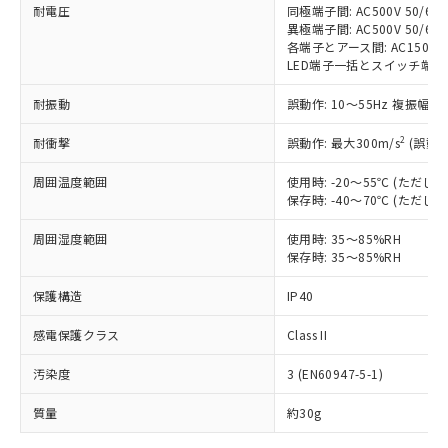
耐電圧
同極端子間: AC500V 50/60H
対応予定なし：EU RoHS指令（10物質）の
異極端子間: AC500V 50/60H
以下の条件をお読みいただき、同意のうえ
非含有に非対応の商品で、対応品を出す予
各端子とアース間: AC1500V 5
ご利用ください。
定はありません。
LED端子一括とスイッチ端子一括間:
調査・確認中：EU RoHS指令（10物質）の
本サービスは、当社制御機器事業取扱
※1 中国RoHS○×表
非含有の対応状況を調査中または確認中の
耐振動
誤動作: 10～55Hz 複振幅 1
商品の当社在庫状況および標準価格
商品です。
(税抜)を提供させていただくもので
2
「○」：最大均質材料含有率が中国RoHSの
耐衝撃
誤動作: 最大300m/s
(誤動作
非該当品：ライセンス料など無形物で、有
す。
基準値以下であることを示します。
害物質有無と関係のない商品です。
当社制御機器事業取扱商品の中には、
周囲温度範囲
使用時: -20～55℃ (ただ
「×」：最大均質材料含有率が中国RoHSの
仕入先様の事情により、非含有部品として
本サービスの対象外となる商品もある
保存時: -40～70℃ (ただ
基準値を超えていることを示します。
いたものが、含有品と判明した場合などや
当社は、これら貴社製品のうち、外国
ことをご了承ください。
「－」：未確認です。当社販売部門へお問
むを得ず変更することがあります。
為替および外国貿易法に定める商品
周囲湿度範囲
使用時: 35～85%RH
在庫状況および標準価格照会結果は、
い合わせください。
（以下｢規制貨物等」という）を輸出
保存時: 35～85%RH
記載している更新日時点での社内デー
*EU RoHS指令（10物質）：
または国外への提供する場合は、日本
記
タに基づき作成されるものであり、閲
説明
鉛(Pb) 1000ppm以下、 水銀(Hg) 1000ppm以下、 カド
*中国RoHS10物質の基準値 (GB/T26572)：
保護構造
IP40
国政府の輸出許可(または役務取引許
号
覧された時点での実際の在庫および標
ミウム(Cd) 100ppm以下、
Pb(鉛) :1000ppm、 Hg(水銀) : 1000ppm、 Cd(カドミウ
可)を取得するなどの必要な手続きを
六価クロム(Cr(Ⅵ)) 1000ppm以下、ポリ臭化ビフェニル
ム) : 100ppm、
準価格とは異なる場合があることをご
類(PBB) 1000ppm以下、ポリ臭化ジフェニルエーテル類
感電保護クラス
Class II
Cr(Ⅵ)(六価クロム) : 1000ppm、 PBBs(ポリ臭化ビフェ
とります。
了承ください。
(PBDE) 1000ppm以下、フタル酸ビス(2-エチルヘキシ
○
一定数以上の在庫あり
ニル類) : 1000ppm、 PBDEs(ポリ臭化ジフェニルエーテ
当社は規制貨物を破棄する場合は、完
ル) (DEHP)(別名：DOP) 1000ppm以下、フタル酸ブチ
正式な納期状況および標準価格はお客
ル類) : 1000ppm、
汚染度
3 (EN60947-5-1)
ルベンジル（BBP） 1000ppm以下、フタル酸ジブチル
全に破砕するなど、違法に輸出されな
DBP(フタル酸ジブチル) : 1000ppm、 DIBP(フタル酸ジ
様のお取引先、またはお客様担当のオ
（DBP） 1000ppm以下、フタル酸ジイソブチル
イソブチル) : 1000ppm、 BBP(フタル酸ブチルベンジ
△
一定数には満たないが在庫あり
いよう必要な手段を講じます。
ムロン制御機器販売店・当社販売員に
(DIBP) 1000ppm以下
ル) : 1000ppm、
質量
約30g
当社は貴社製品を、核兵器、ミサイ
但し、RoHS指令で産業用監視および制御機器に対する
DEHP(フタル酸ビス(2-エチルヘキシル)) : 1000ppm
ご相談ください。
適用除外項目は除く。
ル、化学兵器、生物兵器またはその他
－
在庫なし(最新の在庫状況につ