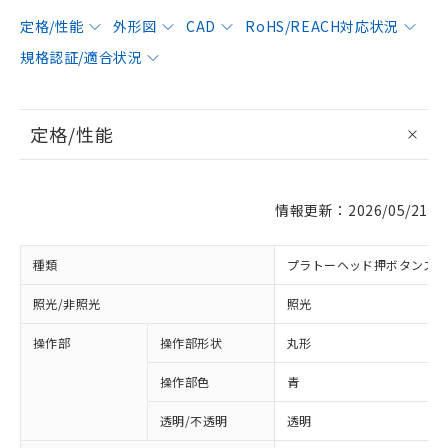
定格/性能
外形図
CAD
RoHS/REACH対応状況
規格認証/適合状況
定格/性能
情報更新：2026/05/21
種類
プラトーヘッド押ボタンス
照光/非照光
照光
操作部
操作部形状
丸形
操作部色
青
透明/不透明
透明