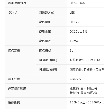
最小適用負荷
DC5V 1mA
ランプ
照光部方式
LED
定格電圧
DC12V
使用電圧
DC12V±5%
定格電流
15mA
接点定格
接点構成
1c
開閉能力(DC)
抵抗負荷: DC30V 0.1A
開閉能力説明
測定条件: 無振動・無衝撃状態
※1 対応状況
端子仕様
コネクタ
対応済み：EU RoHS指令（10物質）の
非含有に対応した製品が提供可能な商品で
許容操作頻度
電気的: 最大30回/分
機械的: 最大60回/分
す。
対応予定：EU RoHS指令（10物質）の非含
ご利用条件
絶縁抵抗
100MΩ以上 (DC500Vメガ)
有に対応した製品に切り替える予定のある
商品です。