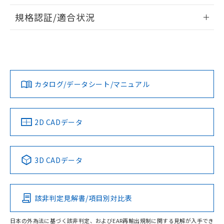
物質の対応では、対応完了までの期間は出
情報更新：2026/7/29
荷製品に未対応品が混在することから備考
規格認証/適合状況
欄に対応日を記載しておりました。
ログイン/会員登録
EU RoHS
注意事項・凡例
A3UL-TMA-2A1C-Mについての規格認証/適合状況について
既に当社にて対応品への在庫切替を完了
は、「カスタマーサポートセンタ お客様相談室」または貴社
していることから、特段のことがない限
担当オムロン営業員または販売店にお問い合わせください。
り、2022年1月12日より割愛しておりま
対応状況
対応予定月
※1
※2
す。
ダウンロードデータをご利用いただく前に、以下を必ずお読
みください。
お問い合わせ
カタログ/データシート/マニュアル
対応済み
ソフトウェアの使用条件
中国 RoHS
注意事項・凡例
2D CADデータ
中国 RoHS表
※1 ※2
3D CADデータ
Pb
Hg
Cd
Cr(VI)
該非判定見解書/項目別対比表
O
O
O
O
日本の外為法に基づく該非判定、およびEAR再輸出規制に関する見解が入手でき