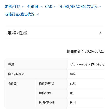
定格/性能
外形図
CAD
RoHS/REACH対応状況
規格認証/適合状況
定格/性能
情報更新：2026/05/21
種類
プラトーヘッド押ボタンス
照光/非照光
照光
操作部
操作部形状
丸形
操作部色
黄
透明/不透明
透明