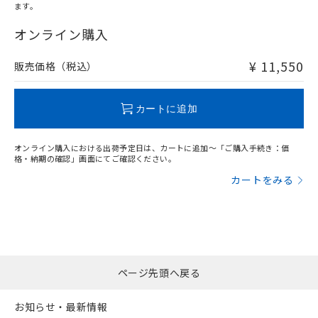
ます。
"対応済み"や非含有の記載がされた商品であっても、流通
在庫等で未対応品が混在する可能性があります。
オンライン購入
非含有品が必要な際は、弊社営業部門もしくは販売店へお
問い合わせください。
¥ 11,550
販売価格（税込）
この製品のRoHS/REACH対応状況ページへ
カートに追加
オンライン購入における出荷予定日は、カートに追加～「ご購入手続き：価
格・納期の確認」画面にてご確認ください。
カートをみる
ページ先頭へ戻る
お知らせ・最新情報