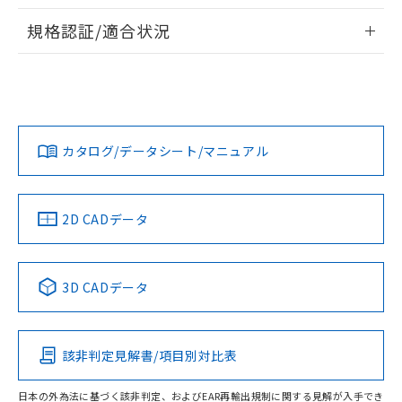
物質の対応では、対応完了までの期間は出
情報更新：2026/7/29
荷製品に未対応品が混在することから備考
規格認証/適合状況
欄に対応日を記載しておりました。
ログイン/会員登録
EU RoHS
注意事項・凡例
A3UL-TBY-1A2C-Mについての規格認証/適合状況について
既に当社にて対応品への在庫切替を完了
は、「カスタマーサポートセンタ お客様相談室」または貴社
していることから、特段のことがない限
担当オムロン営業員または販売店にお問い合わせください。
り、2022年1月12日より割愛しておりま
対応状況
対応予定月
※1
※2
す。
ダウンロードデータをご利用いただく前に、以下を必ずお読
みください。
お問い合わせ
カタログ/データシート/マニュアル
対応済み
ソフトウェアの使用条件
中国 RoHS
注意事項・凡例
2D CADデータ
中国 RoHS表
※1 ※2
3D CADデータ
Pb
Hg
Cd
Cr(VI)
該非判定見解書/項目別対比表
O
O
O
O
日本の外為法に基づく該非判定、およびEAR再輸出規制に関する見解が入手でき