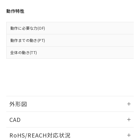
オムロン制御機器販売店や当社販売拠
フタル酸エステル類の４物質については閾値を超える意
武器並びにこれらの製造装置等に一切
いては、お客様のお取引先、ま
図的な使用がないことを確認しています。
点は「
販売ネットワーク
」をご確認
※2 環境保護使用期限
動作特性
使用いたしません。
たはお客様担当のオムロン制御
ください。
当社は、貴社製品を第三者に販売する
機器販売店・当社販売員にご確
在庫状況および標準価格結果を当社の
※2 対応予定月
「ｅ」：有害物質（10物質）のすべてが基
場合は、上記1、2および3の内容を当
認ください)
事前の承諾なく第三者に漏洩または開
動作に必要な力(OF)
準値以下であることを示します。
該第三者に通知します。また当社は、
示しないようお願いします。
部品在庫の切り替え状況などにより、予定
「10」：通常の使用状況下において有害物
販売先および販売に係わる関係者が違
マイパーツ機能（部品リスト作成サー
動作までの動き(PT)
空
受注生産機種、また在庫状況の
月が前後することがあります。
質が外部に漏えいし、環境に深刻な影響を
法に輸出するおそれがある場合は、取
ビス）をご利用いただくには、I-Web
白
情報を公開していない機種
及ぼさない年数を意味します。
り引きをいたしません。
全体の動き(TT)
メンバーズにご登録されている必要が
「－」：未確認です。当社販売部門へお問
あります。
い合わせください。
お客様が当ウェブサイト上で当社にご
※3 非含有証明書ダウンロード
登録された部品リストについて、当社
および当社の共同利用者が、当社の製
下記の非含有証明書をダウンロードするこ
品・サービスに関するお客様との取
とができます。
合意する
キャンセル
引・商談に必要な範囲で利用すること
をご了承ください。
外形図
EU RoHS指令（10物質）の非含有証明書
※当社の共同利用者とは、
"個人情報
51物質の非含有証明書（当社基準）
の共同利用に関して"
の「1.共同利
情報更新：2026/05/21
※本証明書は発行日時点で非含有を証明す
CAD
用者の範囲」に記載されている法人を
るもので、過去に遡って非含有を証明する
指します。
ものではありません。
ログイン/会員登録いただくと、CADデータをダウンロー
RoHS/REACH対応状況
また、RoHS指令のフタル酸エステル類４
ドすることができます。