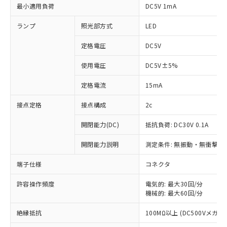
最小適用負荷
DC5V 1mA
ランプ
照光部方式
LED
定格電圧
DC5V
使用電圧
DC5V±5%
定格電流
15mA
接点定格
接点構成
2c
開閉能力(DC)
抵抗負荷: DC30V 0.1A
開閉能力説明
測定条件: 無振動・無衝撃状態
※1 対応状況
端子仕様
コネクタ
対応済み：EU RoHS指令（10物質）の
非含有に対応した製品が提供可能な商品で
許容操作頻度
電気的: 最大30回/分
機械的: 最大60回/分
す。
対応予定：EU RoHS指令（10物質）の非含
ご利用条件
絶縁抵抗
100MΩ以上 (DC500Vメガ)
有に対応した製品に切り替える予定のある
商品です。