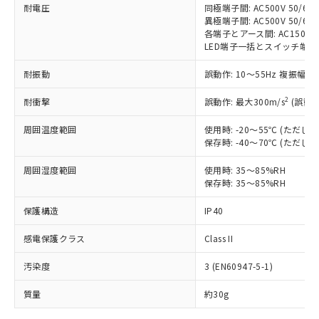
耐電圧
同極端子間: AC500V 50/60H
対応予定なし：EU RoHS指令（10物質）の
異極端子間: AC500V 50/60H
以下の条件をお読みいただき、同意のうえ
非含有に非対応の商品で、対応品を出す予
各端子とアース間: AC1500V 5
ご利用ください。
定はありません。
LED端子一括とスイッチ端子一括間:
調査・確認中：EU RoHS指令（10物質）の
本サービスは、当社制御機器事業取扱
※1 中国RoHS○×表
非含有の対応状況を調査中または確認中の
耐振動
誤動作: 10～55Hz 複振幅 1
商品の当社在庫状況および標準価格
商品です。
(税抜)を提供させていただくもので
2
「○」：最大均質材料含有率が中国RoHSの
耐衝撃
誤動作: 最大300m/s
(誤動作
非該当品：ライセンス料など無形物で、有
す。
基準値以下であることを示します。
害物質有無と関係のない商品です。
当社制御機器事業取扱商品の中には、
周囲温度範囲
使用時: -20～55℃ (ただ
「×」：最大均質材料含有率が中国RoHSの
仕入先様の事情により、非含有部品として
本サービスの対象外となる商品もある
保存時: -40～70℃ (ただ
基準値を超えていることを示します。
いたものが、含有品と判明した場合などや
当社は、これら貴社製品のうち、外国
ことをご了承ください。
「－」：未確認です。当社販売部門へお問
むを得ず変更することがあります。
為替および外国貿易法に定める商品
周囲湿度範囲
使用時: 35～85%RH
在庫状況および標準価格照会結果は、
い合わせください。
（以下｢規制貨物等」という）を輸出
保存時: 35～85%RH
記載している更新日時点での社内デー
*EU RoHS指令（10物質）：
または国外への提供する場合は、日本
記
タに基づき作成されるものであり、閲
説明
鉛(Pb) 1000ppm以下、 水銀(Hg) 1000ppm以下、 カド
*中国RoHS10物質の基準値 (GB/T26572)：
保護構造
IP40
国政府の輸出許可(または役務取引許
号
覧された時点での実際の在庫および標
ミウム(Cd) 100ppm以下、
Pb(鉛) :1000ppm、 Hg(水銀) : 1000ppm、 Cd(カドミウ
可)を取得するなどの必要な手続きを
六価クロム(Cr(Ⅵ)) 1000ppm以下、ポリ臭化ビフェニル
ム) : 100ppm、
準価格とは異なる場合があることをご
類(PBB) 1000ppm以下、ポリ臭化ジフェニルエーテル類
感電保護クラス
Class II
Cr(Ⅵ)(六価クロム) : 1000ppm、 PBBs(ポリ臭化ビフェ
とります。
了承ください。
(PBDE) 1000ppm以下、フタル酸ビス(2-エチルヘキシ
○
一定数以上の在庫あり
ニル類) : 1000ppm、 PBDEs(ポリ臭化ジフェニルエーテ
当社は規制貨物を破棄する場合は、完
ル) (DEHP)(別名：DOP) 1000ppm以下、フタル酸ブチ
正式な納期状況および標準価格はお客
ル類) : 1000ppm、
汚染度
3 (EN60947-5-1)
ルベンジル（BBP） 1000ppm以下、フタル酸ジブチル
全に破砕するなど、違法に輸出されな
DBP(フタル酸ジブチル) : 1000ppm、 DIBP(フタル酸ジ
様のお取引先、またはお客様担当のオ
（DBP） 1000ppm以下、フタル酸ジイソブチル
イソブチル) : 1000ppm、 BBP(フタル酸ブチルベンジ
△
一定数には満たないが在庫あり
いよう必要な手段を講じます。
ムロン制御機器販売店・当社販売員に
(DIBP) 1000ppm以下
ル) : 1000ppm、
質量
約30g
当社は貴社製品を、核兵器、ミサイ
但し、RoHS指令で産業用監視および制御機器に対する
DEHP(フタル酸ビス(2-エチルヘキシル)) : 1000ppm
ご相談ください。
適用除外項目は除く。
ル、化学兵器、生物兵器またはその他
－
在庫なし(最新の在庫状況につ