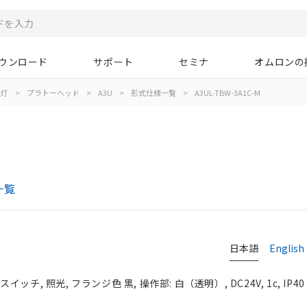
ウンロード
サポート
セミナ
オムロンの
示灯
>
プラトーヘッド
>
A3U
>
形式仕様一覧
>
A3UL-TBW-3A1C-M
一覧
日本語
English
チ, 照光, フランジ色 黒, 操作部: 白（透明）, DC24V, 1c, IP40