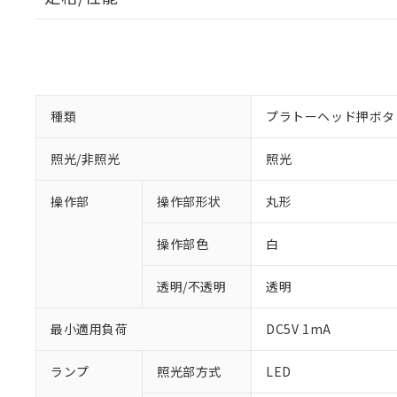
種類
プラトーヘッド押ボタ
照光/非照光
照光
操作部
操作部形状
丸形
操作部色
白
透明/不透明
透明
最小適用負荷
DC5V 1mA
ランプ
照光部方式
LED