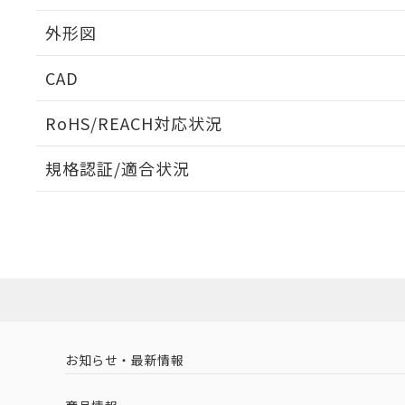
外形図
CAD
ログイン/会員登録いただくと、CADデータをダウンロ
RoHS/REACH対応状況
規格認証/適合状況
EU RoHS
注意事項・凡例
A3UL-TBW-3A1C-Mについての規格認証/適合状況に
たは販売店にお問い合わせください。
ダウンロードデータをご利用いただく前に、以下を必ずお読
対応状況
対応予定月
※1
※2
ソフトウェアの使用条件
対応済み
お知らせ・最新情報
中国 RoHS
注意事項・凡例