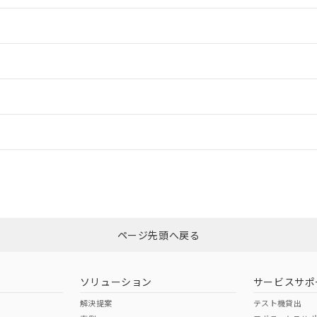
情報更新：2
ードすることができます。
情報更新：
ログイン/会員登録
ついては、「カスタマーサポートセンタ お客様相談室」または貴社担当オム
みください。
非含有証明書
※3
ページ先頭へ戻る
ダウンロードはこちら
ソリューション
サービスサポ
解決提案
テスト機貸出