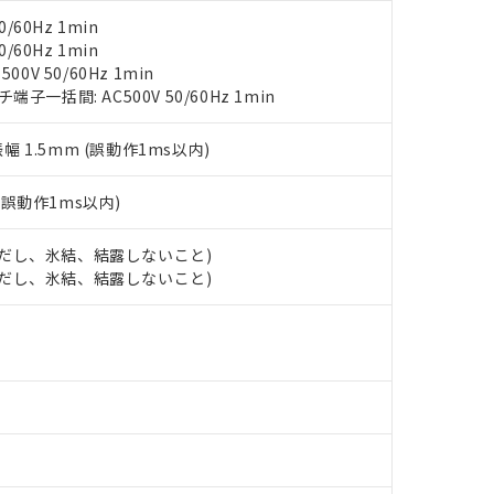
上の在庫あり
 1000ppm、 DIBP(フタル酸ジイソブチル) : 1000ppm、 BBP(フタル酸ブチルベンジル) :
品を、核兵器、ミサイル、化学兵器、生物兵器またはその他武器並
チルヘキシル)) : 1000ppm
/60Hz 1min
況および標準価格はお客様のお取引先、またはお客様担当のオムロ
用いたしません。
/60Hz 1min
ご相談ください。
は満たないが在庫あり
製品を第三者に販売する場合は、上記1、2および3の内容を当該第
0V 50/60Hz 1min
機器販売店や当社販売拠点は「
販売ネットワーク
」をご確認くだ
販売先および販売に係わる関係者が違法に輸出するおそれがある場
用期限
一括間: AC500V 50/60Hz 1min
び標準価格結果を当社の事前の承諾なく第三者に漏洩または開示し
え状況などにより、予定月が前後することがあります。
(最新の在庫状況については、お客様のお取引先、またはお客様担当
（10物質）のすべてが基準値以下であることを示します。
店・当社販売員にご確認ください)
能（部品リスト作成サービス）をご利用いただくには、I-Webメン
振幅 1.5mm (誤動作1ms以内)
使用状況下において有害物質が外部に漏えいし、環境に深刻な影響を
あります。
機種、また在庫状況の情報を公開していない機種
ェブサイト上で当社にご登録された部品リストについて、当社およ
書ダウンロード
す。当社販売部門へお問い合わせください。
(誤動作1ms以内)
品・サービスに関するお客様との取引・商談に必要な範囲で利用す
合意する
キャンセル
書をダウンロードすることができます。
 (ただし、氷結、結露しないこと)
利用者とは、
"個人情報の共同利用に関して"
の「1.共同利用者の
 (ただし、氷結、結露しないこと)
します。
10物質）の非含有証明書
明書（当社基準）
日時点で非含有を証明するもので、過去に遡って非含有を証明するも
令のフタル酸エステル類４物質の対応では、対応完了までの期間は出
備考欄に対応日を記載しておりました。
品への在庫切替を完了していることから、特段のことがない限り、20
す。