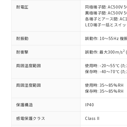
○
一定数以
DBP(フタル酸ジブチル) :
い。
当社は貴社製
DEHP(フタル酸ビス(2-エ
耐電圧
同極端子間: AC500V 50
正式な納期状
置等に一切使
異極端子間: AC500V 50
当社販売員に
※2 対応予定月
△
一定数に
当社は、貴社
各端子とアース間: AC150
オムロン制御
また当社は、
※2 環境保護使
LED端子一括とスイッチ端子
在庫状況およ
部品在庫の切り替
たしません。
－
在庫なし
す。
「ｅ」：有害物質
機器販売
マイパーツ機
耐振動
誤動作: 10～55Hz 複
「10」：通常の
ている必要が
味します。
空
受注生産
お客様が当ウ
※3 非含有証明
「－」：未確認で
2
耐衝撃
誤動作: 最大300m/s
白
が、当社の製
さい。
下記の非含有証明
周囲温度範囲
使用時: -20～55℃
※当社の共同
保存時: -40～70℃
いる法人を指
EU RoHS指令（
51物質の非含有証
周囲湿度範囲
使用時: 35～85%RH
※本証明書は発行
保存時: 35～85%RH
また、RoHS指
混在することから
既に当社にて対応
保護構造
IP40
り割愛しておりま
感電保護クラス
Class II