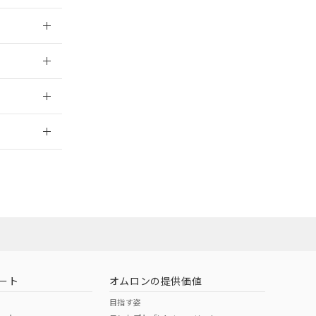
026/05/21
2026/7/29
ロン営業員ま
お問い合わせ
ート
オムロンの提供価値
目指す姿