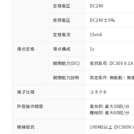
定格電圧
DC24V
使用電圧
DC24V±5%
定格電流
15mA
※1 対応状況
接点定格
接点構成
1c
対応済み：EU
対応予定：EU R
開閉能力(DC)
抵抗負荷: DC30V 0.1A
対応予定なし：EU
調査・確認中：EU
ご利用条件
開閉能力説明
測定条件: 無振動・無衝
非該当品：ライセ
※1 中国RoHS
仕入先様の事情に
端子仕様
コネクタ
があります。
以下の条件をお読
「○」：最大均質
「×」：最大均質
本サービスは
当社は、これ
*EU RoHS指令（10物
許容操作頻度
電気的: 最大30回/分
「－」：未確認で
鉛(Pb) 1000ppm以下、
くものです。
う）を輸出ま
機械的: 最大60回/分
記
説明
六価クロム(Cr(Ⅵ)) 1
当社制御機器
などの必要な
フタル酸ビス(2-エチルヘ
号
*中国RoHS10物質の基準値 
ル（DBP） 1000ppm
在庫状況およ
当社は規制貨
絶縁抵抗
100MΩ以上 (DC500V
Pb(鉛) :1000ppm、 Hg
但し、RoHS指令で産
のであり、閲
ます。
Cr(Ⅵ)(六価クロム) : 
フタル酸エステル類の４