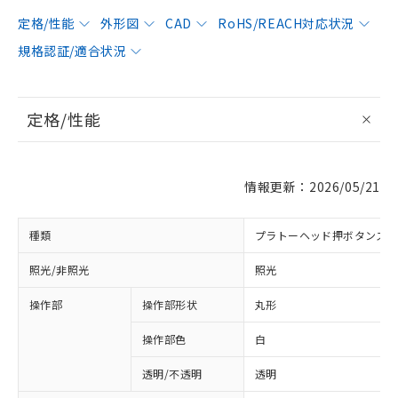
定格/性能
外形図
CAD
RoHS/REACH対応状況
規格認証/適合状況
定格/性能
情報更新：2026/05/21
種類
プラトーヘッド押ボタンス
照光/非照光
照光
操作部
操作部形状
丸形
操作部色
白
透明/不透明
透明