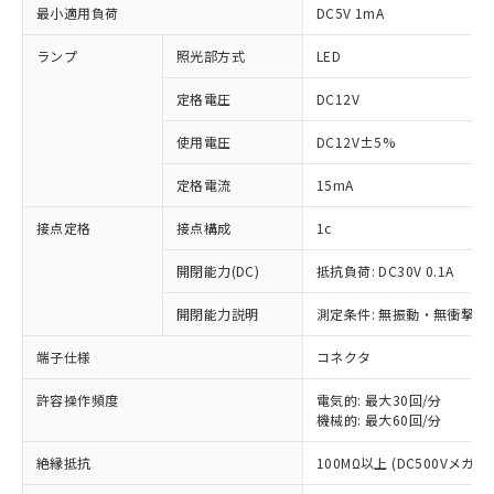
最小適用負荷
DC5V 1mA
ランプ
照光部方式
LED
定格電圧
DC12V
使用電圧
DC12V±5%
定格電流
15mA
接点定格
接点構成
1c
開閉能力(DC)
抵抗負荷: DC30V 0.1A
開閉能力説明
測定条件: 無振動・無衝撃状態
※1 対応状況
端子仕様
コネクタ
対応済み：EU RoHS指令（10物質）の
非含有に対応した製品が提供可能な商品で
許容操作頻度
電気的: 最大30回/分
機械的: 最大60回/分
す。
対応予定：EU RoHS指令（10物質）の非含
ご利用条件
絶縁抵抗
100MΩ以上 (DC500Vメガ)
有に対応した製品に切り替える予定のある
商品です。