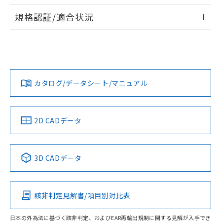
物質の対応では、対応完了までの期間は出
情報更新：2026/7/29
荷製品に未対応品が混在することから備考
規格認証/適合状況
欄に対応日を記載しておりました。
ログイン/会員登録
EU RoHS
注意事項・凡例
A3UL-TBW-2A1C-5Mについての規格認証/適合状況について
既に当社にて対応品への在庫切替を完了
は、「カスタマーサポートセンタ お客様相談室」または貴社
していることから、特段のことがない限
担当オムロン営業員または販売店にお問い合わせください。
り、2022年1月12日より割愛しておりま
対応状況
対応予定月
※1
※2
す。
ダウンロードデータをご利用いただく前に、以下を必ずお読
みください。
お問い合わせ
カタログ/データシート/マニュアル
対応済み
ソフトウェアの使用条件
中国 RoHS
注意事項・凡例
2D CADデータ
中国 RoHS表
※1 ※2
3D CADデータ
Pb
Hg
Cd
Cr(VI)
該非判定見解書/項目別対比表
O
O
O
O
日本の外為法に基づく該非判定、およびEAR再輸出規制に関する見解が入手でき