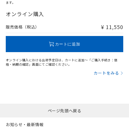
ます。
"対応済み"や非含有の記載がされた商品であっても、流通
在庫等で未対応品が混在する可能性があります。
オンライン購入
非含有品が必要な際は、弊社営業部門もしくは販売店へお
問い合わせください。
¥ 11,550
販売価格（税込）
この製品のRoHS/REACH対応状況ページへ
カートに追加
オンライン購入における出荷予定日は、カートに追加～「ご購入手続き：価
格・納期の確認」画面にてご確認ください。
カートをみる
ページ先頭へ戻る
お知らせ・最新情報