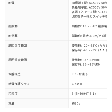
耐電圧
同極端子間: AC500V 50/60H
対応予定なし：EU RoHS指令（10物質）の
異極端子間: AC500V 50/60H
以下の条件をお読みいただき、同意のうえ
非含有に非対応の商品で、対応品を出す予
各端子とアース間: AC1500V 5
ご利用ください。
定はありません。
LED端子一括とスイッチ端子一括間:
調査・確認中：EU RoHS指令（10物質）の
本サービスは、当社制御機器事業取扱
※1 中国RoHS○×表
非含有の対応状況を調査中または確認中の
耐振動
誤動作: 10～55Hz 複振幅 1
商品の当社在庫状況および標準価格
商品です。
(税抜)を提供させていただくもので
2
「○」：最大均質材料含有率が中国RoHSの
耐衝撃
誤動作: 最大300m/s
(誤動作
非該当品：ライセンス料など無形物で、有
す。
基準値以下であることを示します。
害物質有無と関係のない商品です。
当社制御機器事業取扱商品の中には、
周囲温度範囲
使用時: -20～55℃ (ただ
「×」：最大均質材料含有率が中国RoHSの
仕入先様の事情により、非含有部品として
本サービスの対象外となる商品もある
保存時: -40～70℃ (ただ
基準値を超えていることを示します。
いたものが、含有品と判明した場合などや
当社は、これら貴社製品のうち、外国
ことをご了承ください。
「－」：未確認です。当社販売部門へお問
むを得ず変更することがあります。
為替および外国貿易法に定める商品
周囲湿度範囲
使用時: 35～85%RH
在庫状況および標準価格照会結果は、
い合わせください。
（以下｢規制貨物等」という）を輸出
保存時: 35～85%RH
記載している更新日時点での社内デー
*EU RoHS指令（10物質）：
または国外への提供する場合は、日本
記
タに基づき作成されるものであり、閲
説明
鉛(Pb) 1000ppm以下、 水銀(Hg) 1000ppm以下、 カド
*中国RoHS10物質の基準値 (GB/T26572)：
保護構造
IP65耐油形
国政府の輸出許可(または役務取引許
号
覧された時点での実際の在庫および標
ミウム(Cd) 100ppm以下、
Pb(鉛) :1000ppm、 Hg(水銀) : 1000ppm、 Cd(カドミウ
可)を取得するなどの必要な手続きを
六価クロム(Cr(Ⅵ)) 1000ppm以下、ポリ臭化ビフェニル
ム) : 100ppm、
準価格とは異なる場合があることをご
類(PBB) 1000ppm以下、ポリ臭化ジフェニルエーテル類
感電保護クラス
Class II
Cr(Ⅵ)(六価クロム) : 1000ppm、 PBBs(ポリ臭化ビフェ
とります。
了承ください。
(PBDE) 1000ppm以下、フタル酸ビス(2-エチルヘキシ
○
一定数以上の在庫あり
ニル類) : 1000ppm、 PBDEs(ポリ臭化ジフェニルエーテ
当社は規制貨物を破棄する場合は、完
ル) (DEHP)(別名：DOP) 1000ppm以下、フタル酸ブチ
正式な納期状況および標準価格はお客
ル類) : 1000ppm、
汚染度
3 (EN60947-5-1)
ルベンジル（BBP） 1000ppm以下、フタル酸ジブチル
全に破砕するなど、違法に輸出されな
DBP(フタル酸ジブチル) : 1000ppm、 DIBP(フタル酸ジ
様のお取引先、またはお客様担当のオ
（DBP） 1000ppm以下、フタル酸ジイソブチル
イソブチル) : 1000ppm、 BBP(フタル酸ブチルベンジ
△
一定数には満たないが在庫あり
いよう必要な手段を講じます。
ムロン制御機器販売店・当社販売員に
(DIBP) 1000ppm以下
ル) : 1000ppm、
質量
約30g
当社は貴社製品を、核兵器、ミサイ
但し、RoHS指令で産業用監視および制御機器に対する
DEHP(フタル酸ビス(2-エチルヘキシル)) : 1000ppm
ご相談ください。
適用除外項目は除く。
ル、化学兵器、生物兵器またはその他
－
在庫なし(最新の在庫状況につ