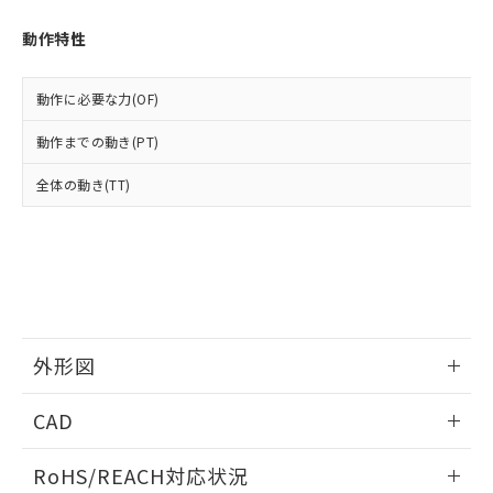
オムロン制御機器販売店や当社販売拠
フタル酸エステル類の４物質については閾値を超える意
武器並びにこれらの製造装置等に一切
いては、お客様のお取引先、ま
図的な使用がないことを確認しています。
点は「
販売ネットワーク
」をご確認
※2 環境保護使用期限
動作特性
使用いたしません。
たはお客様担当のオムロン制御
ください。
当社は、貴社製品を第三者に販売する
機器販売店・当社販売員にご確
在庫状況および標準価格結果を当社の
※2 対応予定月
「ｅ」：有害物質（10物質）のすべてが基
場合は、上記1、2および3の内容を当
認ください)
事前の承諾なく第三者に漏洩または開
動作に必要な力(OF)
準値以下であることを示します。
該第三者に通知します。また当社は、
示しないようお願いします。
部品在庫の切り替え状況などにより、予定
「10」：通常の使用状況下において有害物
販売先および販売に係わる関係者が違
マイパーツ機能（部品リスト作成サー
動作までの動き(PT)
空
受注生産機種、また在庫状況の
月が前後することがあります。
質が外部に漏えいし、環境に深刻な影響を
法に輸出するおそれがある場合は、取
ビス）をご利用いただくには、I-Web
白
情報を公開していない機種
及ぼさない年数を意味します。
り引きをいたしません。
全体の動き(TT)
メンバーズにご登録されている必要が
「－」：未確認です。当社販売部門へお問
あります。
い合わせください。
お客様が当ウェブサイト上で当社にご
※3 非含有証明書ダウンロード
登録された部品リストについて、当社
および当社の共同利用者が、当社の製
下記の非含有証明書をダウンロードするこ
品・サービスに関するお客様との取
とができます。
合意する
キャンセル
引・商談に必要な範囲で利用すること
をご了承ください。
外形図
EU RoHS指令（10物質）の非含有証明書
※当社の共同利用者とは、
"個人情報
51物質の非含有証明書（当社基準）
の共同利用に関して"
の「1.共同利
情報更新：2026/05/21
※本証明書は発行日時点で非含有を証明す
CAD
用者の範囲」に記載されている法人を
るもので、過去に遡って非含有を証明する
指します。
ものではありません。
ログイン/会員登録いただくと、CADデータをダウンロー
RoHS/REACH対応状況
また、RoHS指令のフタル酸エステル類４
ドすることができます。