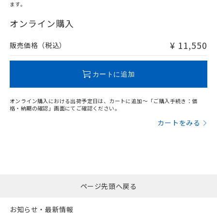
ます。
"対応済み"や非含有の記載がされた商品であっても、流通
在庫等で未対応品が混在する可能性があります。
オンライン購入
非含有品が必要な際は、弊社営業部門もしくは販売店へお
問い合わせください。
¥ 11,550
販売価格（税込）
この製品のRoHS/REACH対応状況ページへ
カートに追加
オンライン購入における出荷予定日は、カートに追加～「ご購入手続き：価
格・納期の確認」画面にてご確認ください。
カートをみる
ページ先頭へ戻る
お知らせ・最新情報