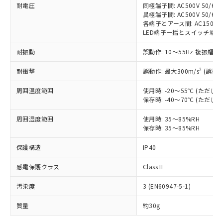
耐電圧
同極端子間: AC500V 50/60H
対応予定なし：EU RoHS指令（10物質）の
異極端子間: AC500V 50/60H
以下の条件をお読みいただき、同意のうえ
非含有に非対応の商品で、対応品を出す予
各端子とアース間: AC1500V 5
ご利用ください。
定はありません。
LED端子一括とスイッチ端子一括間:
調査・確認中：EU RoHS指令（10物質）の
本サービスは、当社制御機器事業取扱
※1 中国RoHS○×表
非含有の対応状況を調査中または確認中の
耐振動
誤動作: 10～55Hz 複振幅 1
商品の当社在庫状況および標準価格
商品です。
(税抜)を提供させていただくもので
2
「○」：最大均質材料含有率が中国RoHSの
耐衝撃
誤動作: 最大300m/s
(誤動作
非該当品：ライセンス料など無形物で、有
す。
基準値以下であることを示します。
害物質有無と関係のない商品です。
当社制御機器事業取扱商品の中には、
周囲温度範囲
使用時: -20～55℃ (ただ
「×」：最大均質材料含有率が中国RoHSの
仕入先様の事情により、非含有部品として
本サービスの対象外となる商品もある
保存時: -40～70℃ (ただ
基準値を超えていることを示します。
いたものが、含有品と判明した場合などや
当社は、これら貴社製品のうち、外国
ことをご了承ください。
「－」：未確認です。当社販売部門へお問
むを得ず変更することがあります。
為替および外国貿易法に定める商品
周囲湿度範囲
使用時: 35～85%RH
在庫状況および標準価格照会結果は、
い合わせください。
（以下｢規制貨物等」という）を輸出
保存時: 35～85%RH
記載している更新日時点での社内デー
*EU RoHS指令（10物質）：
または国外への提供する場合は、日本
記
タに基づき作成されるものであり、閲
説明
鉛(Pb) 1000ppm以下、 水銀(Hg) 1000ppm以下、 カド
*中国RoHS10物質の基準値 (GB/T26572)：
保護構造
IP40
国政府の輸出許可(または役務取引許
号
覧された時点での実際の在庫および標
ミウム(Cd) 100ppm以下、
Pb(鉛) :1000ppm、 Hg(水銀) : 1000ppm、 Cd(カドミウ
可)を取得するなどの必要な手続きを
六価クロム(Cr(Ⅵ)) 1000ppm以下、ポリ臭化ビフェニル
ム) : 100ppm、
準価格とは異なる場合があることをご
類(PBB) 1000ppm以下、ポリ臭化ジフェニルエーテル類
感電保護クラス
Class II
Cr(Ⅵ)(六価クロム) : 1000ppm、 PBBs(ポリ臭化ビフェ
とります。
了承ください。
(PBDE) 1000ppm以下、フタル酸ビス(2-エチルヘキシ
○
一定数以上の在庫あり
ニル類) : 1000ppm、 PBDEs(ポリ臭化ジフェニルエーテ
当社は規制貨物を破棄する場合は、完
ル) (DEHP)(別名：DOP) 1000ppm以下、フタル酸ブチ
正式な納期状況および標準価格はお客
ル類) : 1000ppm、
汚染度
3 (EN60947-5-1)
ルベンジル（BBP） 1000ppm以下、フタル酸ジブチル
全に破砕するなど、違法に輸出されな
DBP(フタル酸ジブチル) : 1000ppm、 DIBP(フタル酸ジ
様のお取引先、またはお客様担当のオ
（DBP） 1000ppm以下、フタル酸ジイソブチル
イソブチル) : 1000ppm、 BBP(フタル酸ブチルベンジ
△
一定数には満たないが在庫あり
いよう必要な手段を講じます。
ムロン制御機器販売店・当社販売員に
(DIBP) 1000ppm以下
ル) : 1000ppm、
質量
約30g
当社は貴社製品を、核兵器、ミサイ
但し、RoHS指令で産業用監視および制御機器に対する
DEHP(フタル酸ビス(2-エチルヘキシル)) : 1000ppm
ご相談ください。
適用除外項目は除く。
ル、化学兵器、生物兵器またはその他
－
在庫なし(最新の在庫状況につ