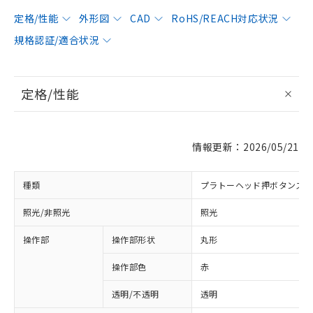
定格/性能
外形図
CAD
RoHS/REACH対応状況
規格認証/適合状況
定格/性能
情報更新：2026/05/21
種類
プラトーヘッド押ボタンス
照光/非照光
照光
操作部
操作部形状
丸形
操作部色
赤
透明/不透明
透明