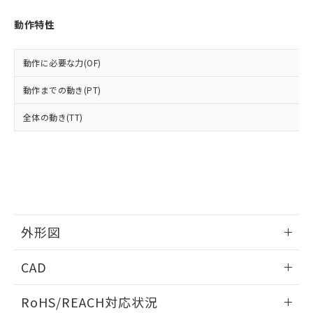
オムロン制御機器販売店や当社販売拠
フタル酸エステル類の４物質については閾値を超える意
武器並びにこれらの製造装置等に一切
いては、お客様のお取引先、ま
図的な使用がないことを確認しています。
点は「
販売ネットワーク
」をご確認
※2 環境保護使用期限
動作特性
使用いたしません。
たはお客様担当のオムロン制御
ください。
当社は、貴社製品を第三者に販売する
機器販売店・当社販売員にご確
在庫状況および標準価格結果を当社の
※2 対応予定月
「ｅ」：有害物質（10物質）のすべてが基
場合は、上記1、2および3の内容を当
認ください)
事前の承諾なく第三者に漏洩または開
動作に必要な力(OF)
準値以下であることを示します。
該第三者に通知します。また当社は、
示しないようお願いします。
部品在庫の切り替え状況などにより、予定
「10」：通常の使用状況下において有害物
販売先および販売に係わる関係者が違
マイパーツ機能（部品リスト作成サー
動作までの動き(PT)
空
受注生産機種、また在庫状況の
月が前後することがあります。
質が外部に漏えいし、環境に深刻な影響を
法に輸出するおそれがある場合は、取
ビス）をご利用いただくには、I-Web
白
情報を公開していない機種
及ぼさない年数を意味します。
り引きをいたしません。
全体の動き(TT)
メンバーズにご登録されている必要が
「－」：未確認です。当社販売部門へお問
あります。
い合わせください。
お客様が当ウェブサイト上で当社にご
※3 非含有証明書ダウンロード
登録された部品リストについて、当社
および当社の共同利用者が、当社の製
下記の非含有証明書をダウンロードするこ
品・サービスに関するお客様との取
とができます。
合意する
キャンセル
引・商談に必要な範囲で利用すること
をご了承ください。
外形図
EU RoHS指令（10物質）の非含有証明書
※当社の共同利用者とは、
"個人情報
51物質の非含有証明書（当社基準）
の共同利用に関して"
の「1.共同利
情報更新：2026/05/21
※本証明書は発行日時点で非含有を証明す
CAD
用者の範囲」に記載されている法人を
るもので、過去に遡って非含有を証明する
指します。
ものではありません。
ログイン/会員登録いただくと、CADデータをダウンロー
RoHS/REACH対応状況
また、RoHS指令のフタル酸エステル類４
ドすることができます。