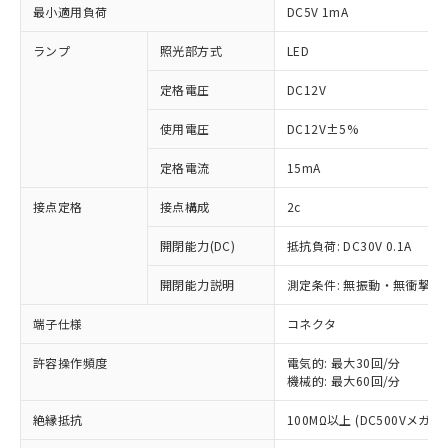
最小適用負荷
DC5V 1mA
ランプ
照光部方式
LED
定格電圧
DC12V
使用電圧
DC12V±5%
定格電流
15mA
接点定格
接点構成
2c
開閉能力(DC)
抵抗負荷: DC30V 0.1A
開閉能力説明
測定条件: 無振動・無衝撃状態
※1 対応状況
端子仕様
コネクタ
対応済み：EU RoHS指令（10物質）の
非含有に対応した製品が提供可能な商品で
許容操作頻度
電気的: 最大30回/分
機械的: 最大60回/分
す。
対応予定：EU RoHS指令（10物質）の非含
ご利用条件
絶縁抵抗
100MΩ以上 (DC500Vメガ)
有に対応した製品に切り替える予定のある
商品です。