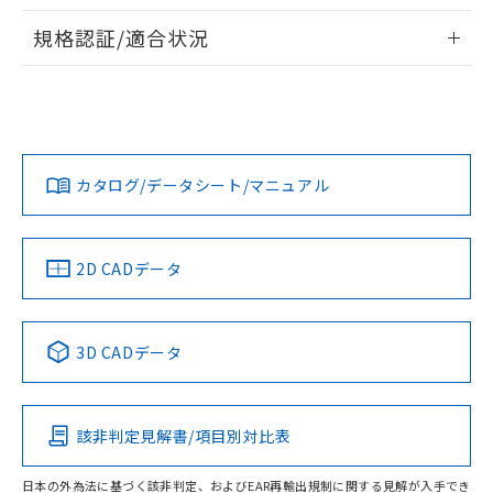
物質の対応では、対応完了までの期間は出
情報更新：2026/7/29
荷製品に未対応品が混在することから備考
規格認証/適合状況
欄に対応日を記載しておりました。
ログイン/会員登録
EU RoHS
注意事項・凡例
A3UL-TBR-2A2C-Mについての規格認証/適合状況について
既に当社にて対応品への在庫切替を完了
は、「カスタマーサポートセンタ お客様相談室」または貴社
していることから、特段のことがない限
担当オムロン営業員または販売店にお問い合わせください。
り、2022年1月12日より割愛しておりま
対応状況
対応予定月
※1
※2
す。
ダウンロードデータをご利用いただく前に、以下を必ずお読
みください。
お問い合わせ
カタログ/データシート/マニュアル
対応済み
ソフトウェアの使用条件
中国 RoHS
注意事項・凡例
2D CADデータ
中国 RoHS表
※1 ※2
3D CADデータ
Pb
Hg
Cd
Cr(VI)
該非判定見解書/項目別対比表
O
O
O
O
日本の外為法に基づく該非判定、およびEAR再輸出規制に関する見解が入手でき