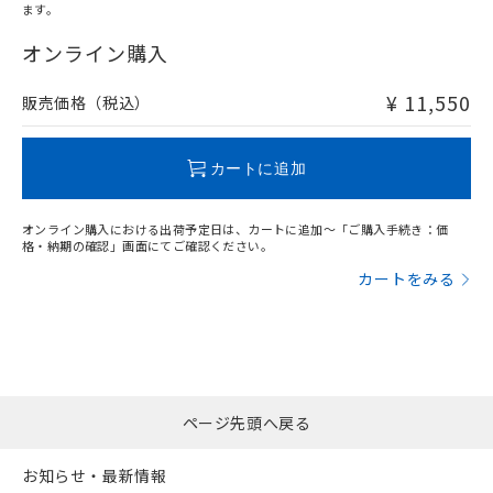
ます。
"対応済み"や非含有の記載がされた商品であっても、流通
在庫等で未対応品が混在する可能性があります。
オンライン購入
非含有品が必要な際は、弊社営業部門もしくは販売店へお
問い合わせください。
¥ 11,550
販売価格（税込）
この製品のRoHS/REACH対応状況ページへ
カートに追加
オンライン購入における出荷予定日は、カートに追加～「ご購入手続き：価
格・納期の確認」画面にてご確認ください。
カートをみる
ページ先頭へ戻る
お知らせ・最新情報