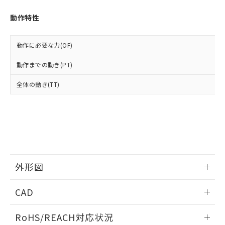
オムロン制御機器販売店や当社販売拠
フタル酸エステル類の４物質については閾値を超える意
武器並びにこれらの製造装置等に一切
いては、お客様のお取引先、ま
図的な使用がないことを確認しています。
点は「
販売ネットワーク
」をご確認
※2 環境保護使用期限
動作特性
使用いたしません。
たはお客様担当のオムロン制御
ください。
当社は、貴社製品を第三者に販売する
機器販売店・当社販売員にご確
在庫状況および標準価格結果を当社の
※2 対応予定月
「ｅ」：有害物質（10物質）のすべてが基
場合は、上記1、2および3の内容を当
認ください)
事前の承諾なく第三者に漏洩または開
動作に必要な力(OF)
準値以下であることを示します。
該第三者に通知します。また当社は、
示しないようお願いします。
部品在庫の切り替え状況などにより、予定
「10」：通常の使用状況下において有害物
販売先および販売に係わる関係者が違
マイパーツ機能（部品リスト作成サー
動作までの動き(PT)
空
受注生産機種、また在庫状況の
月が前後することがあります。
質が外部に漏えいし、環境に深刻な影響を
法に輸出するおそれがある場合は、取
ビス）をご利用いただくには、I-Web
白
情報を公開していない機種
及ぼさない年数を意味します。
り引きをいたしません。
全体の動き(TT)
メンバーズにご登録されている必要が
「－」：未確認です。当社販売部門へお問
あります。
い合わせください。
お客様が当ウェブサイト上で当社にご
※3 非含有証明書ダウンロード
登録された部品リストについて、当社
および当社の共同利用者が、当社の製
下記の非含有証明書をダウンロードするこ
品・サービスに関するお客様との取
とができます。
合意する
キャンセル
引・商談に必要な範囲で利用すること
をご了承ください。
外形図
EU RoHS指令（10物質）の非含有証明書
※当社の共同利用者とは、
"個人情報
51物質の非含有証明書（当社基準）
の共同利用に関して"
の「1.共同利
情報更新：2026/05/21
※本証明書は発行日時点で非含有を証明す
CAD
用者の範囲」に記載されている法人を
るもので、過去に遡って非含有を証明する
指します。
ものではありません。
ログイン/会員登録いただくと、CADデータをダウンロー
RoHS/REACH対応状況
また、RoHS指令のフタル酸エステル類４
ドすることができます。