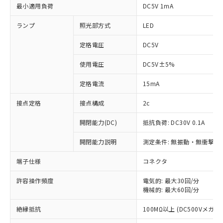
最小適用負荷
DC5V 1mA
ランプ
照光部方式
LED
定格電圧
DC5V
使用電圧
DC5V±5%
定格電流
15mA
接点定格
接点構成
2c
開閉能力(DC)
抵抗負荷: DC30V 0.1A
開閉能力説明
測定条件: 無振動・無衝撃状態
※1 対応状況
端子仕様
コネクタ
対応済み：EU RoHS指令（10物質）の
非含有に対応した製品が提供可能な商品で
許容操作頻度
電気的: 最大30回/分
機械的: 最大60回/分
す。
対応予定：EU RoHS指令（10物質）の非含
ご利用条件
絶縁抵抗
100MΩ以上 (DC500Vメガ)
有に対応した製品に切り替える予定のある
商品です。