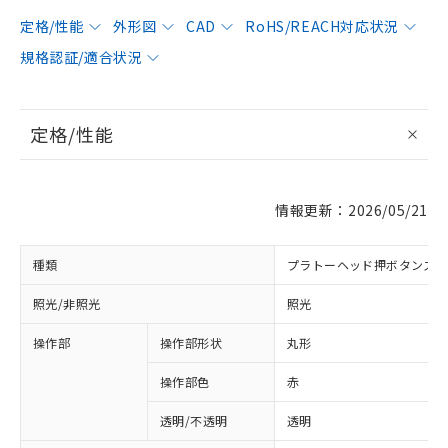
定格/性能
外形図
CAD
RoHS/REACH対応状況
規格認証/適合状況
定格/性能
情報更新：2026/05/21
種類
プラトーヘッド押ボタンス
照光/非照光
照光
操作部
操作部形状
丸形
操作部色
赤
透明/不透明
透明