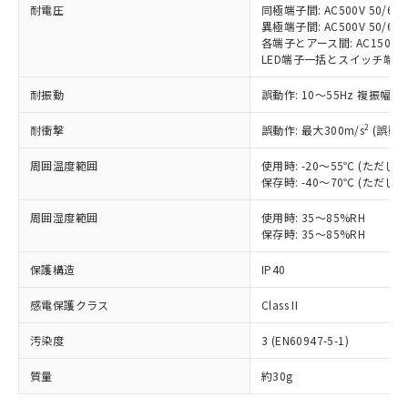
耐電圧
同極端子間: AC500V 50/60H
対応予定なし：EU RoHS指令（10物質）の
異極端子間: AC500V 50/60H
以下の条件をお読みいただき、同意のうえ
非含有に非対応の商品で、対応品を出す予
各端子とアース間: AC1500V 5
ご利用ください。
定はありません。
LED端子一括とスイッチ端子一括間:
調査・確認中：EU RoHS指令（10物質）の
本サービスは、当社制御機器事業取扱
※1 中国RoHS○×表
非含有の対応状況を調査中または確認中の
耐振動
誤動作: 10～55Hz 複振幅 1
商品の当社在庫状況および標準価格
商品です。
(税抜)を提供させていただくもので
2
「○」：最大均質材料含有率が中国RoHSの
耐衝撃
誤動作: 最大300m/s
(誤動作
非該当品：ライセンス料など無形物で、有
す。
基準値以下であることを示します。
害物質有無と関係のない商品です。
当社制御機器事業取扱商品の中には、
周囲温度範囲
使用時: -20～55℃ (ただ
「×」：最大均質材料含有率が中国RoHSの
仕入先様の事情により、非含有部品として
本サービスの対象外となる商品もある
保存時: -40～70℃ (ただ
基準値を超えていることを示します。
いたものが、含有品と判明した場合などや
当社は、これら貴社製品のうち、外国
ことをご了承ください。
「－」：未確認です。当社販売部門へお問
むを得ず変更することがあります。
為替および外国貿易法に定める商品
周囲湿度範囲
使用時: 35～85%RH
在庫状況および標準価格照会結果は、
い合わせください。
（以下｢規制貨物等」という）を輸出
保存時: 35～85%RH
記載している更新日時点での社内デー
*EU RoHS指令（10物質）：
または国外への提供する場合は、日本
記
タに基づき作成されるものであり、閲
説明
鉛(Pb) 1000ppm以下、 水銀(Hg) 1000ppm以下、 カド
*中国RoHS10物質の基準値 (GB/T26572)：
保護構造
IP40
国政府の輸出許可(または役務取引許
号
覧された時点での実際の在庫および標
ミウム(Cd) 100ppm以下、
Pb(鉛) :1000ppm、 Hg(水銀) : 1000ppm、 Cd(カドミウ
可)を取得するなどの必要な手続きを
六価クロム(Cr(Ⅵ)) 1000ppm以下、ポリ臭化ビフェニル
ム) : 100ppm、
準価格とは異なる場合があることをご
類(PBB) 1000ppm以下、ポリ臭化ジフェニルエーテル類
感電保護クラス
Class II
Cr(Ⅵ)(六価クロム) : 1000ppm、 PBBs(ポリ臭化ビフェ
とります。
了承ください。
(PBDE) 1000ppm以下、フタル酸ビス(2-エチルヘキシ
○
一定数以上の在庫あり
ニル類) : 1000ppm、 PBDEs(ポリ臭化ジフェニルエーテ
当社は規制貨物を破棄する場合は、完
ル) (DEHP)(別名：DOP) 1000ppm以下、フタル酸ブチ
正式な納期状況および標準価格はお客
ル類) : 1000ppm、
汚染度
3 (EN60947-5-1)
ルベンジル（BBP） 1000ppm以下、フタル酸ジブチル
全に破砕するなど、違法に輸出されな
DBP(フタル酸ジブチル) : 1000ppm、 DIBP(フタル酸ジ
様のお取引先、またはお客様担当のオ
（DBP） 1000ppm以下、フタル酸ジイソブチル
イソブチル) : 1000ppm、 BBP(フタル酸ブチルベンジ
△
一定数には満たないが在庫あり
いよう必要な手段を講じます。
ムロン制御機器販売店・当社販売員に
(DIBP) 1000ppm以下
ル) : 1000ppm、
質量
約30g
当社は貴社製品を、核兵器、ミサイ
但し、RoHS指令で産業用監視および制御機器に対する
DEHP(フタル酸ビス(2-エチルヘキシル)) : 1000ppm
ご相談ください。
適用除外項目は除く。
ル、化学兵器、生物兵器またはその他
－
在庫なし(最新の在庫状況につ