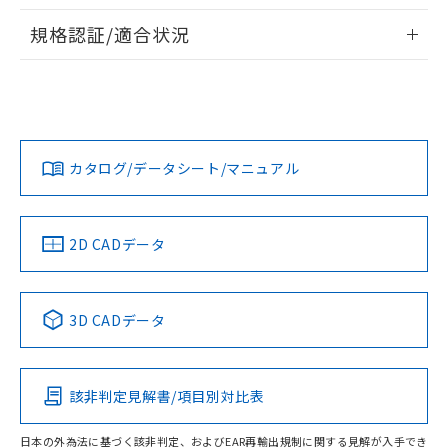
物質の対応では、対応完了までの期間は出
情報更新：2026/7/29
荷製品に未対応品が混在することから備考
規格認証/適合状況
欄に対応日を記載しておりました。
ログイン/会員登録
EU RoHS
注意事項・凡例
A3UL-TBR-1A2C-Mについての規格認証/適合状況について
既に当社にて対応品への在庫切替を完了
は、「カスタマーサポートセンタ お客様相談室」または貴社
していることから、特段のことがない限
担当オムロン営業員または販売店にお問い合わせください。
り、2022年1月12日より割愛しておりま
対応状況
対応予定月
※1
※2
す。
ダウンロードデータをご利用いただく前に、以下を必ずお読
みください。
お問い合わせ
カタログ/データシート/マニュアル
対応済み
ソフトウェアの使用条件
中国 RoHS
注意事項・凡例
2D CADデータ
中国 RoHS表
※1 ※2
3D CADデータ
Pb
Hg
Cd
Cr(VI)
該非判定見解書/項目別対比表
O
O
O
O
日本の外為法に基づく該非判定、およびEAR再輸出規制に関する見解が入手でき