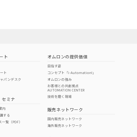
ン営業員または
お問い合わせ
ート
オムロンの提供価値
目指す姿
ポート
コンセプト「i-Automation!」
ジャパンデスク
オムロンの強み
お客様との共創拠点
AUTOMATION CENTER
DIBP
BBP
DEHP
環境保護
技術を磨く現場
・セミナ
使用期限
案内
販売ネットワーク
講する
O
O
O
e
国内販売ネットワーク
ス一覧（PDF）
海外販売ネットワーク