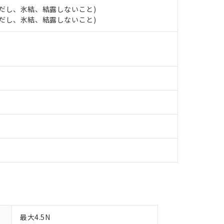
（10物質）のすべてが基準値以下であることを示します。
店・当社販売員にご確認ください)
 (ただし、氷結、結露しないこと)
能（部品リスト作成サービス）をご利用いただくには、I-Webメン
使用状況下において有害物質が外部に漏えいし、環境に深刻な影響を
 (ただし、氷結、結露しないこと)
あります。
機種、また在庫状況の情報を公開していない機種
ェブサイト上で当社にご登録された部品リストについて、当社およ
書ダウンロード
す。当社販売部門へお問い合わせください。
品・サービスに関するお客様との取引・商談に必要な範囲で利用す
合意する
キャンセル
書をダウンロードすることができます。
利用者とは、
"個人情報の共同利用に関して"
の「1.共同利用者の
します。
10物質）の非含有証明書
明書（当社基準）
日時点で非含有を証明するもので、過去に遡って非含有を証明するも
令のフタル酸エステル類４物質の対応では、対応完了までの期間は出
備考欄に対応日を記載しておりました。
品への在庫切替を完了していることから、特段のことがない限り、20
す。
最大4.5N