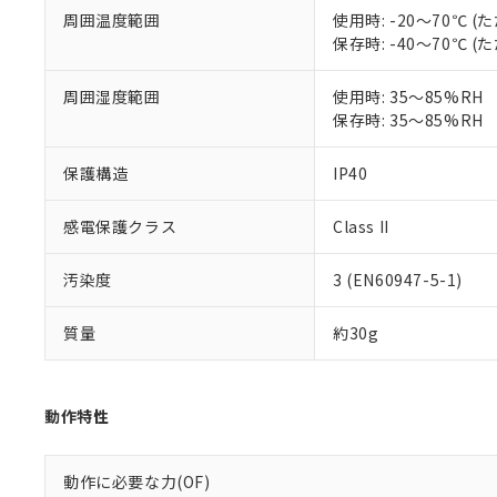
す。
「ｅ」：有害物質
機器販売
周囲温度範囲
使用時: -20～70℃
マイパーツ機
「10」：通常の
保存時: -40～70℃
ている必要が
味します。
空
受注生産
お客様が当ウ
※3 非含有証明
「－」：未確認で
白
周囲湿度範囲
使用時: 35～85%RH
が、当社の製
保存時: 35～85%RH
さい。
下記の非含有証明
※当社の共同
いる法人を指
保護構造
IP40
EU RoHS指令（
51物質の非含有証
※本証明書は発行
感電保護クラス
Class II
また、RoHS指
混在することから
汚染度
3 (EN60947-5-1)
既に当社にて対応
り割愛しておりま
質量
約30g
動作特性
動作に必要な力(OF)