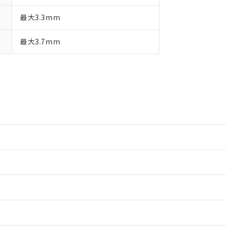
最大3.3mm
最大3.7mm
情報更新：2
ードすることができます。
情報更新：
ログイン/会員登録