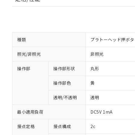
種類
プラトーヘッド押ボタ
照光/非照光
非照光
操作部
操作部形状
丸形
操作部色
黄
透明/不透明
透明
最小適用負荷
DC5V 1mA
接点定格
接点構成
2c