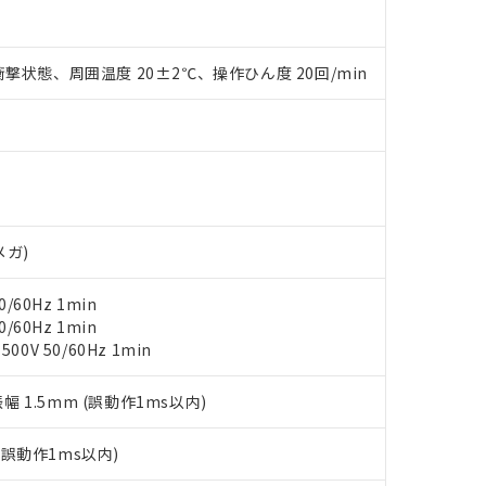
撃状態、周囲温度 20±2℃、操作ひん度 20回/min
 RoHS指令（10物質）の非含有に対応した製品が提供可能な商品です
oHS指令（10物質）の非含有に対応した製品に切り替える予定のある
 RoHS指令（10物質）の非含有に非対応の商品で、対応品を出す予
 RoHS指令（10物質）の非含有の対応状況を調査中または確認中の
ンス料など無形物で、有害物質有無と関係のない商品です。
○×表
より、非含有部品としていたものが、含有品と判明した場合などやむ
みいただき、同意のうえご利用ください。
材料含有率が中国RoHSの基準値以下であることを示します。
メガ)
材料含有率が中国RoHSの基準値を超えていることを示します。
、当社制御機器事業取扱商品の当社在庫状況および標準価格(税抜)
ら貴社製品のうち、外国為替および外国貿易法に定める商品（以下｢
質）：
す。当社販売部門へお問い合わせください。
 水銀(Hg) 1000ppm以下、 カドミウム(Cd) 100ppm以下、
たは国外への提供する場合は、日本国政府の輸出許可(または役務取
000ppm以下、ポリ臭化ビフェニル類(PBB) 1000ppm以下、ポリ臭化ジフェニルエーテル類(P
/60Hz 1min
事業取扱商品の中には、本サービスの対象外となる商品もあること
手続きをとります。
キシル) (DEHP)(別名：DOP) 1000ppm以下、フタル酸ブチルベンジル（BBP） 100
/60Hz 1min
(GB/T26572)：
以下、フタル酸ジイソブチル (DIBP) 1000ppm以下
び標準価格照会結果は、記載している更新日時点での社内データに
物を破棄する場合は、完全に破砕するなど、違法に輸出されないよ
(水銀) : 1000ppm、 Cd(カドミウム) : 100ppm、
0V 50/60Hz 1min
業用監視および制御機器に対する適用除外項目は除く。
覧された時点での実際の在庫および標準価格とは異なる場合がある
1000ppm、 PBBs(ポリ臭化ビフェニル類) : 1000ppm、 PBDEs(ポリ臭化ジフェニルエーテル類
物質については閾値を超える意図的な使用がないことを確認しています。
上の在庫あり
 1000ppm、 DIBP(フタル酸ジイソブチル) : 1000ppm、 BBP(フタル酸ブチルベンジル) :
品を、核兵器、ミサイル、化学兵器、生物兵器またはその他武器並
チルヘキシル)) : 1000ppm
振幅 1.5mm (誤動作1ms以内)
況および標準価格はお客様のお取引先、またはお客様担当のオムロ
用いたしません。
ご相談ください。
は満たないが在庫あり
製品を第三者に販売する場合は、上記1、2および3の内容を当該第
機器販売店や当社販売拠点は「
販売ネットワーク
」をご確認くだ
販売先および販売に係わる関係者が違法に輸出するおそれがある場
用期限
(誤動作1ms以内)
び標準価格結果を当社の事前の承諾なく第三者に漏洩または開示し
え状況などにより、予定月が前後することがあります。
(最新の在庫状況については、お客様のお取引先、またはお客様担当