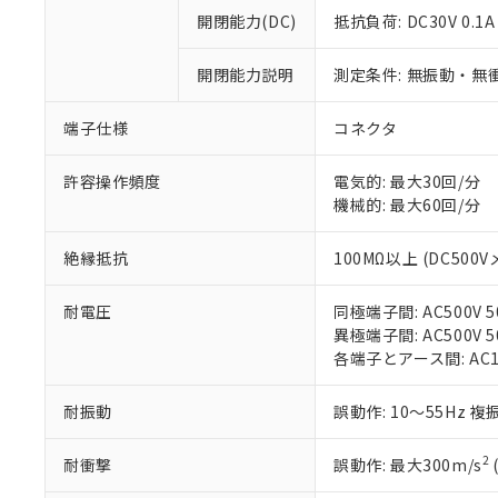
開閉能力(DC)
抵抗負荷: DC30V 0.1A
※1 対応状況
開閉能力説明
測定条件: 無振動・無衝
対応済み：EU
対応予定：EU R
端子仕様
コネクタ
対応予定なし：EU
調査・確認中：EU
ご利用条件
非該当品：ライセ
許容操作頻度
電気的: 最大30回/分
※1 中国RoHS
仕入先様の事情に
機械的: 最大60回/分
があります。
以下の条件をお読
「○」：最大均質
絶縁抵抗
100MΩ以上 (DC500V
「×」：最大均質
本サービスは
当社は、これ
*EU RoHS指令（10物
「－」：未確認で
鉛(Pb) 1000ppm以下、
くものです。
う）を輸出ま
記
説明
六価クロム(Cr(Ⅵ)) 1
耐電圧
同極端子間: AC500V 50
当社制御機器
などの必要な
フタル酸ビス(2-エチルヘ
号
異極端子間: AC500V 50
*中国RoHS10物質の基準値 
ル（DBP） 1000ppm
在庫状況およ
当社は規制貨
Pb(鉛) :1000ppm、 Hg
各端子とアース間: AC150
但し、RoHS指令で産
のであり、閲
ます。
Cr(Ⅵ)(六価クロム) : 
フタル酸エステル類の４
○
一定数以
DBP(フタル酸ジブチル) :
い。
当社は貴社製
DEHP(フタル酸ビス(2-エ
耐振動
誤動作: 10～55Hz 複
正式な納期状
置等に一切使
当社販売員に
※2 対応予定月
△
一定数に
当社は、貴社
オムロン制御
また当社は、
2
※2 環境保護使
耐衝撃
誤動作: 最大300m/s
在庫状況およ
部品在庫の切り替
たしません。
－
在庫なし