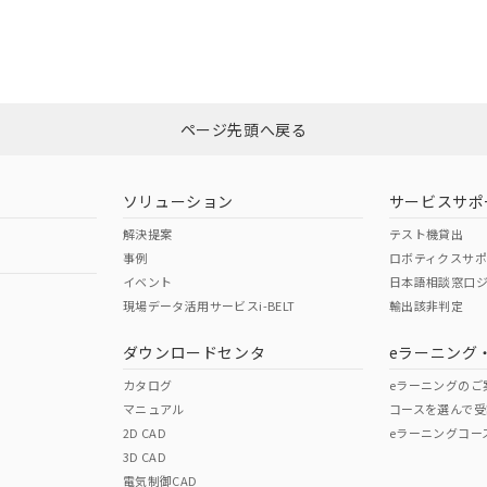
ては、「カスタマーサポートセンタ お客様相談室」または貴社担当オムロ
みください。
非含有証明書
※3
ページ先頭へ戻る
ダウンロードはこちら
ソリューション
サービスサポ
解決提案
テスト機貸出
事例
ロボティクスサ
イベント
日本語相談窓口
現場データ活用サービスi-BELT
輸出該非判定
I)
PBBs
PBDEs
DBP
ダウンロードセンタ
eラーニング
カタログ
eラーニングのご
マニュアル
コースを選んで受
O
O
O
2D CAD
eラーニングコー
3D CAD
電気制御CAD