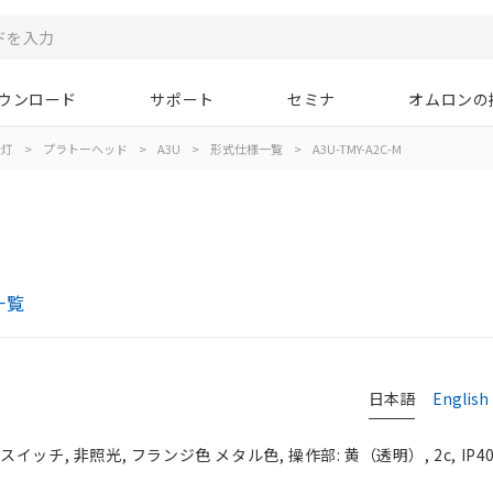
ウンロード
サポート
セミナ
オムロンの
示灯
>
プラトーヘッド
>
A3U
>
形式仕様一覧
>
A3U-TMY-A2C-M
一覧
日本語
English
ッチ, 非照光, フランジ色 メタル色, 操作部: 黄（透明）, 2c, IP4