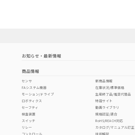
EU RoHS
注意事項・凡例
A3U-TMY-A2C-Mについての規格認証/適合状況につい
販売店にお問い合わせください。
ダウンロードデータをご利用いただく前に、以下を必ずお読
対応状況
対応予定月
※1
※2
ソフトウェアの使用条件
対応済み
お知らせ・最新情報
中国 RoHS
注意事項・凡例
商品情報
中国 RoHS表
※1 ※2
センサ
新商品情報
FAシステム機器
在庫状況/標準価格
Pb
Hg
Cd
Cr(V
モーション/ドライブ
生産終了品/推奨代替品
ロボティクス
特設サイト
セーフティ
動画ライブラリ
検査装置
規格認証/適合
O
O
O
O
スイッチ
RoHS/REACH対応
リレー
カタログ/マニュアル訂正
コントロール
技術解説