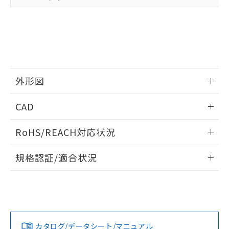
準値以下であることを示します。
該第三者に通知します。また当社は、
示しないようお願いします。
部品在庫の切り替え状況などにより、予定
「10」：通常の使用状況下において有害物
販売先および販売に係わる関係者が違
マイパーツ機能（部品リスト作成サー
空
受注生産機種、また在庫状況の
月が前後することがあります。
質が外部に漏えいし、環境に深刻な影響を
法に輸出するおそれがある場合は、取
ビス）をご利用いただくには、I-Web
白
情報を公開していない機種
及ぼさない年数を意味します。
り引きをいたしません。
メンバーズにご登録されている必要が
「－」：未確認です。当社販売部門へお問
あります。
い合わせください。
お客様が当ウェブサイト上で当社にご
※3 非含有証明書ダウンロード
登録された部品リストについて、当社
外形図
および当社の共同利用者が、当社の製
下記の非含有証明書をダウンロードするこ
品・サービスに関するお客様との取
情報更新：2026/05/21
とができます。
CAD
合意する
キャンセル
引・商談に必要な範囲で利用すること
をご了承ください。
EU RoHS指令（10物質）の非含有証明書
ログイン/会員登録いただくと、CADデータをダウンロー
※当社の共同利用者とは、
"個人情報
RoHS/REACH対応状況
51物質の非含有証明書（当社基準）
ドすることができます。
の共同利用に関して"
の「1.共同利
※本証明書は発行日時点で非含有を証明す
用者の範囲」に記載されている法人を
情報更新：2026/7/29
規格認証/適合状況
るもので、過去に遡って非含有を証明する
指します。
ものではありません。
ログイン/会員登録
EU RoHS
注意事項・凡例
A3U-TMG-A2C-5Mについての規格認証/適合状況について
また、RoHS指令のフタル酸エステル類４
は、「カスタマーサポートセンタ お客様相談室」または貴社
物質の対応では、対応完了までの期間は出
担当オムロン営業員または販売店にお問い合わせください。
荷製品に未対応品が混在することから備考
対応状況
対応予定月
※1
※2
欄に対応日を記載しておりました。
ダウンロードデータをご利用いただく前に、以下を必ずお読
既に当社にて対応品への在庫切替を完了
みください。
お問い合わせ
カタログ/データシート/マニュアル
対応済み