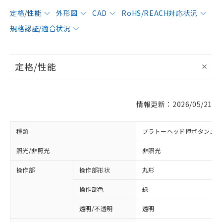
定格/性能
外形図
CAD
RoHS/REACH対応状況
規格認証/適合状況
定格/性能
情報更新：2026/05/21
種類
プラトーヘッド押ボタンス
照光/非照光
非照光
操作部
操作部形状
丸形
操作部色
緑
透明/不透明
透明