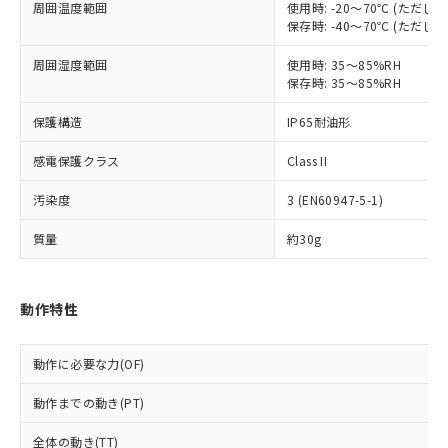
本サービスは、当社制御機器事業取扱
周囲温度範囲
使用時: -20～70℃ (ただ
※1 中国RoHS○×表
非含有の対応状況を調査中または確認中の
保存時: -40～70℃ (ただ
商品の当社在庫状況および標準価格
商品です。
(税抜)を提供させていただくもので
「○」：最大均質材料含有率が中国RoHSの
非該当品：ライセンス料など無形物で、有
周囲湿度範囲
使用時: 35～85%RH
す。
基準値以下であることを示します。
害物質有無と関係のない商品です。
保存時: 35～85%RH
当社制御機器事業取扱商品の中には、
「×」：最大均質材料含有率が中国RoHSの
仕入先様の事情により、非含有部品として
本サービスの対象外となる商品もある
基準値を超えていることを示します。
いたものが、含有品と判明した場合などや
保護構造
IP65耐油形
当社は、これら貴社製品のうち、外国
ことをご了承ください。
「－」：未確認です。当社販売部門へお問
むを得ず変更することがあります。
為替および外国貿易法に定める商品
在庫状況および標準価格照会結果は、
い合わせください。
感電保護クラス
Class II
（以下｢規制貨物等」という）を輸出
記載している更新日時点での社内デー
*EU RoHS指令（10物質）：
または国外への提供する場合は、日本
記
タに基づき作成されるものであり、閲
説明
汚染度
3 (EN60947-5-1)
鉛(Pb) 1000ppm以下、 水銀(Hg) 1000ppm以下、 カド
*中国RoHS10物質の基準値 (GB/T26572)：
国政府の輸出許可(または役務取引許
号
覧された時点での実際の在庫および標
ミウム(Cd) 100ppm以下、
Pb(鉛) :1000ppm、 Hg(水銀) : 1000ppm、 Cd(カドミウ
可)を取得するなどの必要な手続きを
六価クロム(Cr(Ⅵ)) 1000ppm以下、ポリ臭化ビフェニル
ム) : 100ppm、
準価格とは異なる場合があることをご
質量
約30g
類(PBB) 1000ppm以下、ポリ臭化ジフェニルエーテル類
Cr(Ⅵ)(六価クロム) : 1000ppm、 PBBs(ポリ臭化ビフェ
とります。
了承ください。
(PBDE) 1000ppm以下、フタル酸ビス(2-エチルヘキシ
○
一定数以上の在庫あり
ニル類) : 1000ppm、 PBDEs(ポリ臭化ジフェニルエーテ
当社は規制貨物を破棄する場合は、完
ル) (DEHP)(別名：DOP) 1000ppm以下、フタル酸ブチ
正式な納期状況および標準価格はお客
ル類) : 1000ppm、
ルベンジル（BBP） 1000ppm以下、フタル酸ジブチル
全に破砕するなど、違法に輸出されな
DBP(フタル酸ジブチル) : 1000ppm、 DIBP(フタル酸ジ
様のお取引先、またはお客様担当のオ
（DBP） 1000ppm以下、フタル酸ジイソブチル
動作特性
イソブチル) : 1000ppm、 BBP(フタル酸ブチルベンジ
△
一定数には満たないが在庫あり
いよう必要な手段を講じます。
ムロン制御機器販売店・当社販売員に
(DIBP) 1000ppm以下
ル) : 1000ppm、
当社は貴社製品を、核兵器、ミサイ
但し、RoHS指令で産業用監視および制御機器に対する
DEHP(フタル酸ビス(2-エチルヘキシル)) : 1000ppm
ご相談ください。
適用除外項目は除く。
ル、化学兵器、生物兵器またはその他
－
在庫なし(最新の在庫状況につ
オムロン制御機器販売店や当社販売拠
動作に必要な力(OF)
フタル酸エステル類の４物質については閾値を超える意
武器並びにこれらの製造装置等に一切
いては、お客様のお取引先、ま
図的な使用がないことを確認しています。
点は「
販売ネットワーク
」をご確認
※2 環境保護使用期限
使用いたしません。
たはお客様担当のオムロン制御
動作までの動き(PT)
ください。
当社は、貴社製品を第三者に販売する
機器販売店・当社販売員にご確
在庫状況および標準価格結果を当社の
※2 対応予定月
「ｅ」：有害物質（10物質）のすべてが基
場合は、上記1、2および3の内容を当
全体の動き(TT)
認ください)
事前の承諾なく第三者に漏洩または開