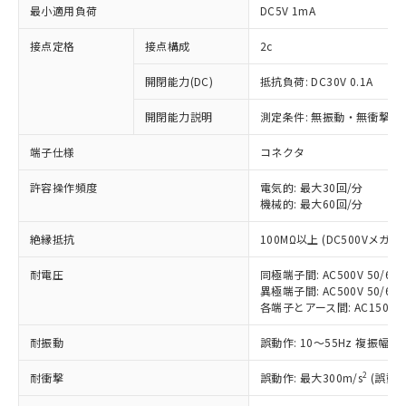
最小適用負荷
DC5V 1mA
接点定格
接点構成
2c
開閉能力(DC)
抵抗負荷: DC30V 0.1A
開閉能力説明
測定条件: 無振動・無衝撃状態
端子仕様
コネクタ
許容操作頻度
電気的: 最大30回/分
※1 対応状況
機械的: 最大60回/分
対応済み：EU RoHS指令（10物質）の
絶縁抵抗
100MΩ以上 (DC500Vメガ)
非含有に対応した製品が提供可能な商品で
す。
耐電圧
同極端子間: AC500V 50/60H
対応予定：EU RoHS指令（10物質）の非含
異極端子間: AC500V 50/60H
ご利用条件
有に対応した製品に切り替える予定のある
各端子とアース間: AC1500V 5
商品です。
耐振動
誤動作: 10～55Hz 複振幅 1
対応予定なし：EU RoHS指令（10物質）の
以下の条件をお読みいただき、同意のうえ
非含有に非対応の商品で、対応品を出す予
2
ご利用ください。
耐衝撃
誤動作: 最大300m/s
(誤動作
定はありません。
調査・確認中：EU RoHS指令（10物質）の