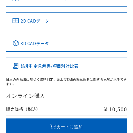
していることから、特段のことがない限
ソフトウェアの使用条件
り、2022年1月12日より割愛しておりま
す。
中国 RoHS
注意事項・凡例
2D CADデータ
中国 RoHS表
※1 ※2
3D CADデータ
Pb
Hg
Cd
Cr(VI)
該非判定見解書/項目別対比表
O
O
O
O
日本の外為法に基づく該非判定、およびEAR再輸出規制に関する見解が入手でき
ます。
"対応済み"や非含有の記載がされた商品であっても、流通
在庫等で未対応品が混在する可能性があります。
オンライン購入
非含有品が必要な際は、弊社営業部門もしくは販売店へお
問い合わせください。
¥ 10,500
販売価格（税込）
この製品のRoHS/REACH対応状況ページへ
カートに追加