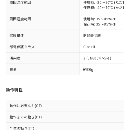
本サービスは、当社制御機器事業取扱
周囲温度範囲
使用時: -20～70℃ (ただ
※1 中国RoHS○×表
非含有の対応状況を調査中または確認中の
保存時: -40～70℃ (ただ
商品の当社在庫状況および標準価格
商品です。
(税抜)を提供させていただくもので
「○」：最大均質材料含有率が中国RoHSの
非該当品：ライセンス料など無形物で、有
周囲湿度範囲
使用時: 35～85%RH
す。
基準値以下であることを示します。
害物質有無と関係のない商品です。
保存時: 35～85%RH
当社制御機器事業取扱商品の中には、
「×」：最大均質材料含有率が中国RoHSの
仕入先様の事情により、非含有部品として
本サービスの対象外となる商品もある
基準値を超えていることを示します。
いたものが、含有品と判明した場合などや
保護構造
IP65耐油形
当社は、これら貴社製品のうち、外国
ことをご了承ください。
「－」：未確認です。当社販売部門へお問
むを得ず変更することがあります。
為替および外国貿易法に定める商品
在庫状況および標準価格照会結果は、
い合わせください。
感電保護クラス
Class II
（以下｢規制貨物等」という）を輸出
記載している更新日時点での社内デー
*EU RoHS指令（10物質）：
または国外への提供する場合は、日本
記
タに基づき作成されるものであり、閲
説明
汚染度
3 (EN60947-5-1)
鉛(Pb) 1000ppm以下、 水銀(Hg) 1000ppm以下、 カド
*中国RoHS10物質の基準値 (GB/T26572)：
国政府の輸出許可(または役務取引許
号
覧された時点での実際の在庫および標
ミウム(Cd) 100ppm以下、
Pb(鉛) :1000ppm、 Hg(水銀) : 1000ppm、 Cd(カドミウ
可)を取得するなどの必要な手続きを
六価クロム(Cr(Ⅵ)) 1000ppm以下、ポリ臭化ビフェニル
ム) : 100ppm、
準価格とは異なる場合があることをご
質量
約30g
類(PBB) 1000ppm以下、ポリ臭化ジフェニルエーテル類
Cr(Ⅵ)(六価クロム) : 1000ppm、 PBBs(ポリ臭化ビフェ
とります。
了承ください。
(PBDE) 1000ppm以下、フタル酸ビス(2-エチルヘキシ
○
一定数以上の在庫あり
ニル類) : 1000ppm、 PBDEs(ポリ臭化ジフェニルエーテ
当社は規制貨物を破棄する場合は、完
ル) (DEHP)(別名：DOP) 1000ppm以下、フタル酸ブチ
正式な納期状況および標準価格はお客
ル類) : 1000ppm、
ルベンジル（BBP） 1000ppm以下、フタル酸ジブチル
全に破砕するなど、違法に輸出されな
DBP(フタル酸ジブチル) : 1000ppm、 DIBP(フタル酸ジ
様のお取引先、またはお客様担当のオ
（DBP） 1000ppm以下、フタル酸ジイソブチル
動作特性
イソブチル) : 1000ppm、 BBP(フタル酸ブチルベンジ
△
一定数には満たないが在庫あり
いよう必要な手段を講じます。
ムロン制御機器販売店・当社販売員に
(DIBP) 1000ppm以下
ル) : 1000ppm、
当社は貴社製品を、核兵器、ミサイ
但し、RoHS指令で産業用監視および制御機器に対する
DEHP(フタル酸ビス(2-エチルヘキシル)) : 1000ppm
ご相談ください。
適用除外項目は除く。
ル、化学兵器、生物兵器またはその他
－
在庫なし(最新の在庫状況につ
オムロン制御機器販売店や当社販売拠
動作に必要な力(OF)
フタル酸エステル類の４物質については閾値を超える意
武器並びにこれらの製造装置等に一切
いては、お客様のお取引先、ま
図的な使用がないことを確認しています。
点は「
販売ネットワーク
」をご確認
※2 環境保護使用期限
使用いたしません。
たはお客様担当のオムロン制御
動作までの動き(PT)
ください。
当社は、貴社製品を第三者に販売する
機器販売店・当社販売員にご確
在庫状況および標準価格結果を当社の
※2 対応予定月
「ｅ」：有害物質（10物質）のすべてが基
場合は、上記1、2および3の内容を当
全体の動き(TT)
認ください)
事前の承諾なく第三者に漏洩または開