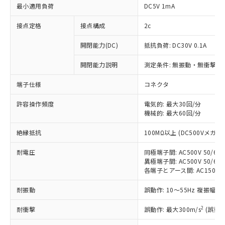
最小適用負荷
DC5V 1mA
接点定格
接点構成
2c
開閉能力(DC)
抵抗負荷: DC30V 0.1A
開閉能力説明
測定条件: 無振動・無衝撃状態
端子仕様
コネクタ
許容操作頻度
電気的: 最大30回/分
※1 対応状況
機械的: 最大60回/分
対応済み：EU RoHS指令（10物質）の
絶縁抵抗
100MΩ以上 (DC500Vメガ)
非含有に対応した製品が提供可能な商品で
す。
耐電圧
同極端子間: AC500V 50/60H
対応予定：EU RoHS指令（10物質）の非含
異極端子間: AC500V 50/60H
ご利用条件
有に対応した製品に切り替える予定のある
各端子とアース間: AC1500V 5
商品です。
耐振動
誤動作: 10～55Hz 複振幅 1
対応予定なし：EU RoHS指令（10物質）の
以下の条件をお読みいただき、同意のうえ
非含有に非対応の商品で、対応品を出す予
2
ご利用ください。
耐衝撃
誤動作: 最大300m/s
(誤動作
定はありません。
調査・確認中：EU RoHS指令（10物質）の