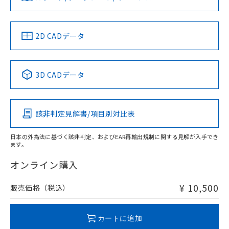
していることから、特段のことがない限
ソフトウェアの使用条件
り、2022年1月12日より割愛しておりま
す。
中国 RoHS
注意事項・凡例
2D CADデータ
中国 RoHS表
※1 ※2
3D CADデータ
Pb
Hg
Cd
Cr(VI)
該非判定見解書/項目別対比表
O
O
O
O
日本の外為法に基づく該非判定、およびEAR再輸出規制に関する見解が入手でき
ます。
"対応済み"や非含有の記載がされた商品であっても、流通
在庫等で未対応品が混在する可能性があります。
オンライン購入
非含有品が必要な際は、弊社営業部門もしくは販売店へお
問い合わせください。
¥ 10,500
販売価格（税込）
この製品のRoHS/REACH対応状況ページへ
カートに追加