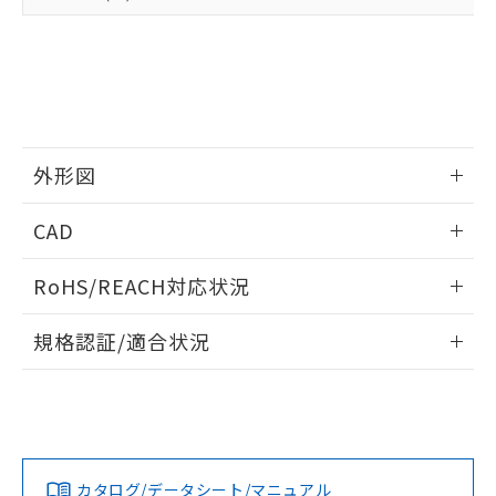
準値以下であることを示します。
該第三者に通知します。また当社は、
示しないようお願いします。
部品在庫の切り替え状況などにより、予定
「10」：通常の使用状況下において有害物
販売先および販売に係わる関係者が違
マイパーツ機能（部品リスト作成サー
空
受注生産機種、また在庫状況の
月が前後することがあります。
質が外部に漏えいし、環境に深刻な影響を
法に輸出するおそれがある場合は、取
ビス）をご利用いただくには、I-Web
白
情報を公開していない機種
及ぼさない年数を意味します。
り引きをいたしません。
メンバーズにご登録されている必要が
「－」：未確認です。当社販売部門へお問
あります。
い合わせください。
お客様が当ウェブサイト上で当社にご
※3 非含有証明書ダウンロード
登録された部品リストについて、当社
外形図
および当社の共同利用者が、当社の製
下記の非含有証明書をダウンロードするこ
品・サービスに関するお客様との取
情報更新：2026/05/21
とができます。
CAD
合意する
キャンセル
引・商談に必要な範囲で利用すること
をご了承ください。
EU RoHS指令（10物質）の非含有証明書
ログイン/会員登録いただくと、CADデータをダウンロー
※当社の共同利用者とは、
"個人情報
RoHS/REACH対応状況
51物質の非含有証明書（当社基準）
ドすることができます。
の共同利用に関して"
の「1.共同利
※本証明書は発行日時点で非含有を証明す
用者の範囲」に記載されている法人を
情報更新：2026/7/29
規格認証/適合状況
るもので、過去に遡って非含有を証明する
指します。
ものではありません。
ログイン/会員登録
EU RoHS
注意事項・凡例
A3U-TMB-A2C-5Mについての規格認証/適合状況について
また、RoHS指令のフタル酸エステル類４
は、「カスタマーサポートセンタ お客様相談室」または貴社
物質の対応では、対応完了までの期間は出
担当オムロン営業員または販売店にお問い合わせください。
荷製品に未対応品が混在することから備考
対応状況
対応予定月
※1
※2
欄に対応日を記載しておりました。
ダウンロードデータをご利用いただく前に、以下を必ずお読
既に当社にて対応品への在庫切替を完了
みください。
お問い合わせ
カタログ/データシート/マニュアル
対応済み