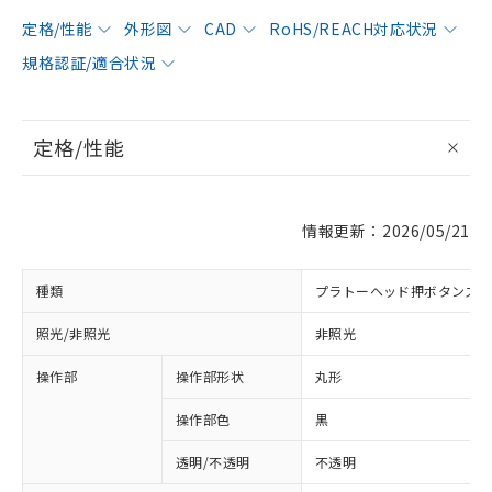
定格/性能
外形図
CAD
RoHS/REACH対応状況
規格認証/適合状況
定格/性能
情報更新：2026/05/21
種類
プラトーヘッド押ボタンス
照光/非照光
非照光
操作部
操作部形状
丸形
操作部色
黒
透明/不透明
不透明