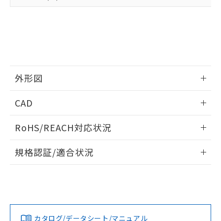
準値以下であることを示します。
該第三者に通知します。また当社は、
示しないようお願いします。
部品在庫の切り替え状況などにより、予定
「10」：通常の使用状況下において有害物
販売先および販売に係わる関係者が違
マイパーツ機能（部品リスト作成サー
空
受注生産機種、また在庫状況の
月が前後することがあります。
質が外部に漏えいし、環境に深刻な影響を
法に輸出するおそれがある場合は、取
ビス）をご利用いただくには、I-Web
白
情報を公開していない機種
及ぼさない年数を意味します。
り引きをいたしません。
メンバーズにご登録されている必要が
「－」：未確認です。当社販売部門へお問
あります。
い合わせください。
お客様が当ウェブサイト上で当社にご
※3 非含有証明書ダウンロード
登録された部品リストについて、当社
外形図
および当社の共同利用者が、当社の製
下記の非含有証明書をダウンロードするこ
品・サービスに関するお客様との取
情報更新：2026/05/21
とができます。
CAD
合意する
キャンセル
引・商談に必要な範囲で利用すること
をご了承ください。
EU RoHS指令（10物質）の非含有証明書
ログイン/会員登録いただくと、CADデータをダウンロー
※当社の共同利用者とは、
"個人情報
RoHS/REACH対応状況
51物質の非含有証明書（当社基準）
ドすることができます。
の共同利用に関して"
の「1.共同利
※本証明書は発行日時点で非含有を証明す
用者の範囲」に記載されている法人を
情報更新：2026/7/29
規格認証/適合状況
るもので、過去に遡って非含有を証明する
指します。
ものではありません。
ログイン/会員登録
EU RoHS
注意事項・凡例
A3U-TBY-A2C-5Mについての規格認証/適合状況については、
また、RoHS指令のフタル酸エステル類４
「カスタマーサポートセンタ お客様相談室」または貴社担当
物質の対応では、対応完了までの期間は出
オムロン営業員または販売店にお問い合わせください。
荷製品に未対応品が混在することから備考
対応状況
対応予定月
※1
※2
欄に対応日を記載しておりました。
ダウンロードデータをご利用いただく前に、以下を必ずお読
既に当社にて対応品への在庫切替を完了
みください。
お問い合わせ
カタログ/データシート/マニュアル
対応済み