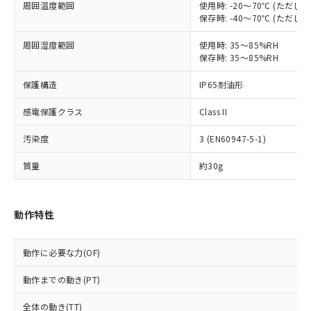
本サービスは、当社制御機器事業取扱
周囲温度範囲
使用時: -20～70℃ (ただ
※1 中国RoHS○×表
非含有の対応状況を調査中または確認中の
保存時: -40～70℃ (ただ
商品の当社在庫状況および標準価格
商品です。
(税抜)を提供させていただくもので
「○」：最大均質材料含有率が中国RoHSの
非該当品：ライセンス料など無形物で、有
周囲湿度範囲
使用時: 35～85%RH
す。
基準値以下であることを示します。
害物質有無と関係のない商品です。
保存時: 35～85%RH
当社制御機器事業取扱商品の中には、
「×」：最大均質材料含有率が中国RoHSの
仕入先様の事情により、非含有部品として
本サービスの対象外となる商品もある
基準値を超えていることを示します。
いたものが、含有品と判明した場合などや
保護構造
IP65耐油形
当社は、これら貴社製品のうち、外国
ことをご了承ください。
「－」：未確認です。当社販売部門へお問
むを得ず変更することがあります。
為替および外国貿易法に定める商品
在庫状況および標準価格照会結果は、
い合わせください。
感電保護クラス
Class II
（以下｢規制貨物等」という）を輸出
記載している更新日時点での社内デー
*EU RoHS指令（10物質）：
または国外への提供する場合は、日本
記
タに基づき作成されるものであり、閲
説明
汚染度
3 (EN60947-5-1)
鉛(Pb) 1000ppm以下、 水銀(Hg) 1000ppm以下、 カド
*中国RoHS10物質の基準値 (GB/T26572)：
国政府の輸出許可(または役務取引許
号
覧された時点での実際の在庫および標
ミウム(Cd) 100ppm以下、
Pb(鉛) :1000ppm、 Hg(水銀) : 1000ppm、 Cd(カドミウ
可)を取得するなどの必要な手続きを
六価クロム(Cr(Ⅵ)) 1000ppm以下、ポリ臭化ビフェニル
ム) : 100ppm、
準価格とは異なる場合があることをご
質量
約30g
類(PBB) 1000ppm以下、ポリ臭化ジフェニルエーテル類
Cr(Ⅵ)(六価クロム) : 1000ppm、 PBBs(ポリ臭化ビフェ
とります。
了承ください。
(PBDE) 1000ppm以下、フタル酸ビス(2-エチルヘキシ
○
一定数以上の在庫あり
ニル類) : 1000ppm、 PBDEs(ポリ臭化ジフェニルエーテ
当社は規制貨物を破棄する場合は、完
ル) (DEHP)(別名：DOP) 1000ppm以下、フタル酸ブチ
正式な納期状況および標準価格はお客
ル類) : 1000ppm、
ルベンジル（BBP） 1000ppm以下、フタル酸ジブチル
全に破砕するなど、違法に輸出されな
DBP(フタル酸ジブチル) : 1000ppm、 DIBP(フタル酸ジ
様のお取引先、またはお客様担当のオ
（DBP） 1000ppm以下、フタル酸ジイソブチル
動作特性
イソブチル) : 1000ppm、 BBP(フタル酸ブチルベンジ
△
一定数には満たないが在庫あり
いよう必要な手段を講じます。
ムロン制御機器販売店・当社販売員に
(DIBP) 1000ppm以下
ル) : 1000ppm、
当社は貴社製品を、核兵器、ミサイ
但し、RoHS指令で産業用監視および制御機器に対する
DEHP(フタル酸ビス(2-エチルヘキシル)) : 1000ppm
ご相談ください。
適用除外項目は除く。
ル、化学兵器、生物兵器またはその他
－
在庫なし(最新の在庫状況につ
オムロン制御機器販売店や当社販売拠
動作に必要な力(OF)
フタル酸エステル類の４物質については閾値を超える意
武器並びにこれらの製造装置等に一切
いては、お客様のお取引先、ま
図的な使用がないことを確認しています。
点は「
販売ネットワーク
」をご確認
※2 環境保護使用期限
使用いたしません。
たはお客様担当のオムロン制御
動作までの動き(PT)
ください。
当社は、貴社製品を第三者に販売する
機器販売店・当社販売員にご確
在庫状況および標準価格結果を当社の
※2 対応予定月
「ｅ」：有害物質（10物質）のすべてが基
場合は、上記1、2および3の内容を当
全体の動き(TT)
認ください)
事前の承諾なく第三者に漏洩または開