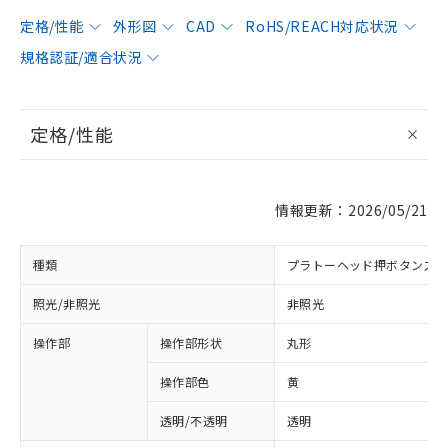
定格/性能
外形図
CAD
RoHS/REACH対応状況
規格認証/適合状況
定格/性能
情報更新：2026/05/21
種類
プラトーヘッド押ボタンス
照光/非照光
非照光
操作部
操作部形状
丸形
操作部色
黄
透明/不透明
透明