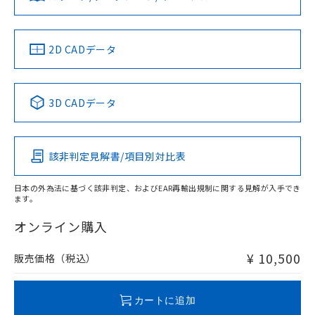
していることから、特段のことがない限
ソフトウェアの使用条件
り、2022年1月12日より割愛しておりま
す。
中国 RoHS
注意事項・凡例
2D CADデータ
中国 RoHS表
※1 ※2
3D CADデータ
Pb
Hg
Cd
Cr(VI)
該非判定見解書/項目別対比表
O
O
O
O
日本の外為法に基づく該非判定、およびEAR再輸出規制に関する見解が入手でき
ます。
"対応済み"や非含有の記載がされた商品であっても、流通
在庫等で未対応品が混在する可能性があります。
オンライン購入
非含有品が必要な際は、弊社営業部門もしくは販売店へお
問い合わせください。
¥ 10,500
販売価格（税込）
この製品のRoHS/REACH対応状況ページへ
カートに追加