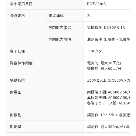
最小適用負荷
DC5V 1mA
接点定格
接点構成
2c
開閉能力(DC)
抵抗負荷: DC30V 0.1A
開閉能力説明
測定条件: 無振動・無衝撃状態
端子仕様
コネクタ
許容操作頻度
電気的: 最大30回/分
※1 対応状況
機械的: 最大60回/分
対応済み：EU RoHS指令（10物質）の
絶縁抵抗
100MΩ以上 (DC500Vメガ)
非含有に対応した製品が提供可能な商品で
す。
耐電圧
同極端子間: AC500V 50/60H
対応予定：EU RoHS指令（10物質）の非含
異極端子間: AC500V 50/60H
ご利用条件
有に対応した製品に切り替える予定のある
各端子とアース間: AC1500V 5
商品です。
耐振動
誤動作: 10～55Hz 複振幅 1
対応予定なし：EU RoHS指令（10物質）の
以下の条件をお読みいただき、同意のうえ
非含有に非対応の商品で、対応品を出す予
2
ご利用ください。
耐衝撃
誤動作: 最大300m/s
(誤動作
定はありません。
調査・確認中：EU RoHS指令（10物質）の