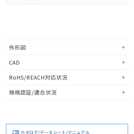
準値以下であることを示します。
該第三者に通知します。また当社は、
示しないようお願いします。
部品在庫の切り替え状況などにより、予定
「10」：通常の使用状況下において有害物
販売先および販売に係わる関係者が違
マイパーツ機能（部品リスト作成サー
空
受注生産機種、また在庫状況の
月が前後することがあります。
質が外部に漏えいし、環境に深刻な影響を
法に輸出するおそれがある場合は、取
ビス）をご利用いただくには、I-Web
白
情報を公開していない機種
及ぼさない年数を意味します。
り引きをいたしません。
メンバーズにご登録されている必要が
「－」：未確認です。当社販売部門へお問
あります。
い合わせください。
お客様が当ウェブサイト上で当社にご
※3 非含有証明書ダウンロード
登録された部品リストについて、当社
外形図
および当社の共同利用者が、当社の製
下記の非含有証明書をダウンロードするこ
品・サービスに関するお客様との取
情報更新：2026/05/21
とができます。
CAD
合意する
キャンセル
引・商談に必要な範囲で利用すること
をご了承ください。
EU RoHS指令（10物質）の非含有証明書
ログイン/会員登録いただくと、CADデータをダウンロー
※当社の共同利用者とは、
"個人情報
RoHS/REACH対応状況
51物質の非含有証明書（当社基準）
ドすることができます。
の共同利用に関して"
の「1.共同利
※本証明書は発行日時点で非含有を証明す
用者の範囲」に記載されている法人を
情報更新：2026/7/29
規格認証/適合状況
るもので、過去に遡って非含有を証明する
指します。
ものではありません。
ログイン/会員登録
EU RoHS
注意事項・凡例
A3U-TBY-A1C-5Mについての規格認証/適合状況については、
また、RoHS指令のフタル酸エステル類４
「カスタマーサポートセンタ お客様相談室」または貴社担当
物質の対応では、対応完了までの期間は出
オムロン営業員または販売店にお問い合わせください。
荷製品に未対応品が混在することから備考
対応状況
対応予定月
※1
※2
欄に対応日を記載しておりました。
ダウンロードデータをご利用いただく前に、以下を必ずお読
既に当社にて対応品への在庫切替を完了
みください。
お問い合わせ
カタログ/データシート/マニュアル
対応済み