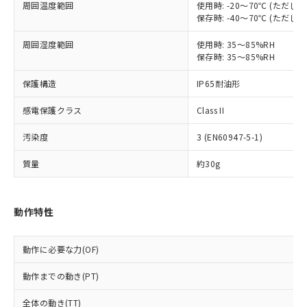
本サービスは、当社制御機器事業取扱
周囲温度範囲
使用時: -20～70℃ (ただ
※1 中国RoHS○×表
非含有の対応状況を調査中または確認中の
保存時: -40～70℃ (ただ
商品の当社在庫状況および標準価格
商品です。
(税抜)を提供させていただくもので
「○」：最大均質材料含有率が中国RoHSの
非該当品：ライセンス料など無形物で、有
周囲湿度範囲
使用時: 35～85%RH
す。
基準値以下であることを示します。
害物質有無と関係のない商品です。
保存時: 35～85%RH
当社制御機器事業取扱商品の中には、
「×」：最大均質材料含有率が中国RoHSの
仕入先様の事情により、非含有部品として
本サービスの対象外となる商品もある
基準値を超えていることを示します。
いたものが、含有品と判明した場合などや
保護構造
IP65耐油形
当社は、これら貴社製品のうち、外国
ことをご了承ください。
「－」：未確認です。当社販売部門へお問
むを得ず変更することがあります。
為替および外国貿易法に定める商品
在庫状況および標準価格照会結果は、
い合わせください。
感電保護クラス
Class II
（以下｢規制貨物等」という）を輸出
記載している更新日時点での社内デー
*EU RoHS指令（10物質）：
または国外への提供する場合は、日本
記
タに基づき作成されるものであり、閲
説明
汚染度
3 (EN60947-5-1)
鉛(Pb) 1000ppm以下、 水銀(Hg) 1000ppm以下、 カド
*中国RoHS10物質の基準値 (GB/T26572)：
国政府の輸出許可(または役務取引許
号
覧された時点での実際の在庫および標
ミウム(Cd) 100ppm以下、
Pb(鉛) :1000ppm、 Hg(水銀) : 1000ppm、 Cd(カドミウ
可)を取得するなどの必要な手続きを
六価クロム(Cr(Ⅵ)) 1000ppm以下、ポリ臭化ビフェニル
ム) : 100ppm、
準価格とは異なる場合があることをご
質量
約30g
類(PBB) 1000ppm以下、ポリ臭化ジフェニルエーテル類
Cr(Ⅵ)(六価クロム) : 1000ppm、 PBBs(ポリ臭化ビフェ
とります。
了承ください。
(PBDE) 1000ppm以下、フタル酸ビス(2-エチルヘキシ
○
一定数以上の在庫あり
ニル類) : 1000ppm、 PBDEs(ポリ臭化ジフェニルエーテ
当社は規制貨物を破棄する場合は、完
ル) (DEHP)(別名：DOP) 1000ppm以下、フタル酸ブチ
正式な納期状況および標準価格はお客
ル類) : 1000ppm、
ルベンジル（BBP） 1000ppm以下、フタル酸ジブチル
全に破砕するなど、違法に輸出されな
DBP(フタル酸ジブチル) : 1000ppm、 DIBP(フタル酸ジ
様のお取引先、またはお客様担当のオ
（DBP） 1000ppm以下、フタル酸ジイソブチル
動作特性
イソブチル) : 1000ppm、 BBP(フタル酸ブチルベンジ
△
一定数には満たないが在庫あり
いよう必要な手段を講じます。
ムロン制御機器販売店・当社販売員に
(DIBP) 1000ppm以下
ル) : 1000ppm、
当社は貴社製品を、核兵器、ミサイ
但し、RoHS指令で産業用監視および制御機器に対する
DEHP(フタル酸ビス(2-エチルヘキシル)) : 1000ppm
ご相談ください。
適用除外項目は除く。
ル、化学兵器、生物兵器またはその他
－
在庫なし(最新の在庫状況につ
オムロン制御機器販売店や当社販売拠
動作に必要な力(OF)
フタル酸エステル類の４物質については閾値を超える意
武器並びにこれらの製造装置等に一切
いては、お客様のお取引先、ま
図的な使用がないことを確認しています。
点は「
販売ネットワーク
」をご確認
※2 環境保護使用期限
使用いたしません。
たはお客様担当のオムロン制御
動作までの動き(PT)
ください。
当社は、貴社製品を第三者に販売する
機器販売店・当社販売員にご確
在庫状況および標準価格結果を当社の
※2 対応予定月
「ｅ」：有害物質（10物質）のすべてが基
場合は、上記1、2および3の内容を当
全体の動き(TT)
認ください)
事前の承諾なく第三者に漏洩または開