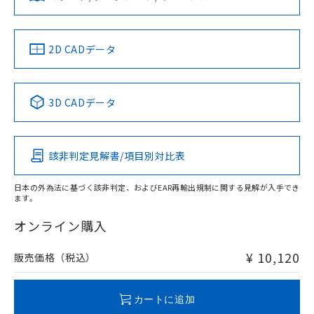
していることから、特段のことがない限
ソフトウェアの使用条件
り、2022年1月12日より割愛しておりま
す。
中国 RoHS
注意事項・凡例
2D CADデータ
中国 RoHS表
※1 ※2
3D CADデータ
Pb
Hg
Cd
Cr(VI)
該非判定見解書/項目別対比表
O
O
O
O
日本の外為法に基づく該非判定、およびEAR再輸出規制に関する見解が入手でき
ます。
"対応済み"や非含有の記載がされた商品であっても、流通
在庫等で未対応品が混在する可能性があります。
オンライン購入
非含有品が必要な際は、弊社営業部門もしくは販売店へお
問い合わせください。
¥ 10,120
販売価格（税込）
この製品のRoHS/REACH対応状況ページへ
カートに追加