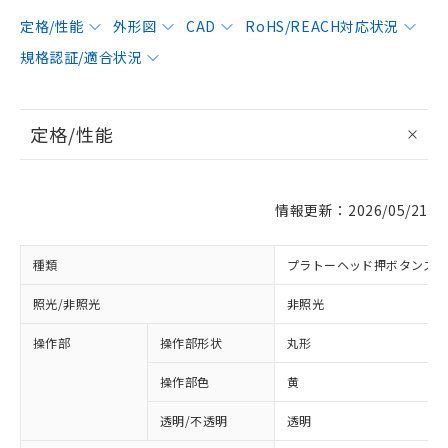
定格/性能
外形図
CAD
RoHS/REACH対応状況
規格認証/適合状況
定格/性能
情報更新：2026/05/21
種類
プラトーヘッド押ボタンス
照光/非照光
非照光
操作部
操作部形状
丸形
操作部色
黄
透明/不透明
透明