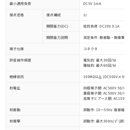
最小適用負荷
DC5V 1mA
接点定格
接点構成
1c
開閉能力(DC)
抵抗負荷: DC30V 0.1A
開閉能力説明
測定条件: 無振動・無衝撃状態
端子仕様
コネクタ
許容操作頻度
電気的: 最大30回/分
※1 対応状況
機械的: 最大60回/分
対応済み：EU RoHS指令（10物質）の
絶縁抵抗
100MΩ以上 (DC500Vメガ)
非含有に対応した製品が提供可能な商品で
す。
耐電圧
同極端子間: AC500V 50/60H
対応予定：EU RoHS指令（10物質）の非含
異極端子間: AC500V 50/60H
ご利用条件
有に対応した製品に切り替える予定のある
各端子とアース間: AC1500V 5
商品です。
耐振動
誤動作: 10～55Hz 複振幅 1
対応予定なし：EU RoHS指令（10物質）の
以下の条件をお読みいただき、同意のうえ
非含有に非対応の商品で、対応品を出す予
2
ご利用ください。
耐衝撃
誤動作: 最大300m/s
(誤動作
定はありません。
調査・確認中：EU RoHS指令（10物質）の