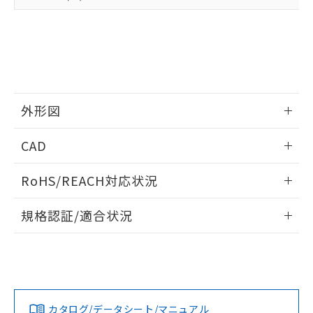
準値以下であることを示します。
該第三者に通知します。また当社は、
示しないようお願いします。
部品在庫の切り替え状況などにより、予定
「10」：通常の使用状況下において有害物
販売先および販売に係わる関係者が違
マイパーツ機能（部品リスト作成サー
空
受注生産機種、また在庫状況の
月が前後することがあります。
質が外部に漏えいし、環境に深刻な影響を
法に輸出するおそれがある場合は、取
ビス）をご利用いただくには、I-Web
白
情報を公開していない機種
及ぼさない年数を意味します。
り引きをいたしません。
メンバーズにご登録されている必要が
「－」：未確認です。当社販売部門へお問
あります。
い合わせください。
お客様が当ウェブサイト上で当社にご
※3 非含有証明書ダウンロード
登録された部品リストについて、当社
外形図
および当社の共同利用者が、当社の製
下記の非含有証明書をダウンロードするこ
品・サービスに関するお客様との取
情報更新：2026/05/21
とができます。
CAD
合意する
キャンセル
引・商談に必要な範囲で利用すること
をご了承ください。
EU RoHS指令（10物質）の非含有証明書
ログイン/会員登録いただくと、CADデータをダウンロー
※当社の共同利用者とは、
"個人情報
RoHS/REACH対応状況
51物質の非含有証明書（当社基準）
ドすることができます。
の共同利用に関して"
の「1.共同利
※本証明書は発行日時点で非含有を証明す
用者の範囲」に記載されている法人を
情報更新：2026/7/29
規格認証/適合状況
るもので、過去に遡って非含有を証明する
指します。
ものではありません。
ログイン/会員登録
EU RoHS
注意事項・凡例
A3U-TBW-A2C-5Mについての規格認証/適合状況について
また、RoHS指令のフタル酸エステル類４
は、「カスタマーサポートセンタ お客様相談室」または貴社
物質の対応では、対応完了までの期間は出
担当オムロン営業員または販売店にお問い合わせください。
荷製品に未対応品が混在することから備考
対応状況
対応予定月
※1
※2
欄に対応日を記載しておりました。
ダウンロードデータをご利用いただく前に、以下を必ずお読
既に当社にて対応品への在庫切替を完了
みください。
お問い合わせ
カタログ/データシート/マニュアル
対応済み