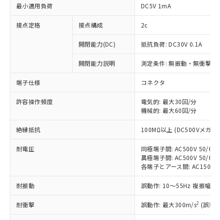
最小適用負荷
DC5V 1mA
接点定格
接点構成
2c
開閉能力(DC)
抵抗負荷: DC30V 0.1A
開閉能力説明
測定条件: 無振動・無衝撃状態
端子仕様
コネクタ
許容操作頻度
電気的: 最大30回/分
※1 対応状況
機械的: 最大60回/分
対応済み：EU RoHS指令（10物質）の
絶縁抵抗
100MΩ以上 (DC500Vメガ)
非含有に対応した製品が提供可能な商品で
す。
耐電圧
同極端子間: AC500V 50/60H
対応予定：EU RoHS指令（10物質）の非含
異極端子間: AC500V 50/60H
ご利用条件
有に対応した製品に切り替える予定のある
各端子とアース間: AC1500V 5
商品です。
耐振動
誤動作: 10～55Hz 複振幅 1
対応予定なし：EU RoHS指令（10物質）の
以下の条件をお読みいただき、同意のうえ
非含有に非対応の商品で、対応品を出す予
2
ご利用ください。
耐衝撃
誤動作: 最大300m/s
(誤動作
定はありません。
調査・確認中：EU RoHS指令（10物質）の