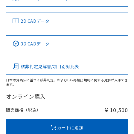
していることから、特段のことがない限
ソフトウェアの使用条件
り、2022年1月12日より割愛しておりま
す。
中国 RoHS
注意事項・凡例
2D CADデータ
中国 RoHS表
※1 ※2
3D CADデータ
Pb
Hg
Cd
Cr(VI)
該非判定見解書/項目別対比表
O
O
O
O
日本の外為法に基づく該非判定、およびEAR再輸出規制に関する見解が入手でき
ます。
"対応済み"や非含有の記載がされた商品であっても、流通
在庫等で未対応品が混在する可能性があります。
オンライン購入
非含有品が必要な際は、弊社営業部門もしくは販売店へお
問い合わせください。
¥ 10,500
販売価格（税込）
この製品のRoHS/REACH対応状況ページへ
カートに追加