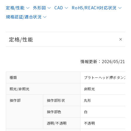
定格/性能
外形図
CAD
RoHS/REACH対応状況
規格認証/適合状況
定格/性能
情報更新：2026/05/21
種類
プラトーヘッド押ボタンス
照光/非照光
非照光
操作部
操作部形状
丸形
操作部色
白
透明/不透明
不透明