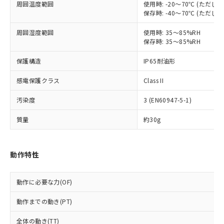
本サービスは、当社制御機器事業取扱
周囲温度範囲
使用時: -20～70℃ (ただ
※1 中国RoHS○×表
非含有の対応状況を調査中または確認中の
保存時: -40～70℃ (ただ
商品の当社在庫状況および標準価格
商品です。
(税抜)を提供させていただくもので
「○」：最大均質材料含有率が中国RoHSの
非該当品：ライセンス料など無形物で、有
周囲湿度範囲
使用時: 35～85%RH
す。
基準値以下であることを示します。
害物質有無と関係のない商品です。
保存時: 35～85%RH
当社制御機器事業取扱商品の中には、
「×」：最大均質材料含有率が中国RoHSの
仕入先様の事情により、非含有部品として
本サービスの対象外となる商品もある
基準値を超えていることを示します。
いたものが、含有品と判明した場合などや
保護構造
IP65耐油形
当社は、これら貴社製品のうち、外国
ことをご了承ください。
「－」：未確認です。当社販売部門へお問
むを得ず変更することがあります。
為替および外国貿易法に定める商品
在庫状況および標準価格照会結果は、
い合わせください。
感電保護クラス
Class II
（以下｢規制貨物等」という）を輸出
記載している更新日時点での社内デー
*EU RoHS指令（10物質）：
または国外への提供する場合は、日本
記
タに基づき作成されるものであり、閲
説明
汚染度
3 (EN60947-5-1)
鉛(Pb) 1000ppm以下、 水銀(Hg) 1000ppm以下、 カド
*中国RoHS10物質の基準値 (GB/T26572)：
国政府の輸出許可(または役務取引許
号
覧された時点での実際の在庫および標
ミウム(Cd) 100ppm以下、
Pb(鉛) :1000ppm、 Hg(水銀) : 1000ppm、 Cd(カドミウ
可)を取得するなどの必要な手続きを
六価クロム(Cr(Ⅵ)) 1000ppm以下、ポリ臭化ビフェニル
ム) : 100ppm、
準価格とは異なる場合があることをご
質量
約30g
類(PBB) 1000ppm以下、ポリ臭化ジフェニルエーテル類
Cr(Ⅵ)(六価クロム) : 1000ppm、 PBBs(ポリ臭化ビフェ
とります。
了承ください。
(PBDE) 1000ppm以下、フタル酸ビス(2-エチルヘキシ
○
一定数以上の在庫あり
ニル類) : 1000ppm、 PBDEs(ポリ臭化ジフェニルエーテ
当社は規制貨物を破棄する場合は、完
ル) (DEHP)(別名：DOP) 1000ppm以下、フタル酸ブチ
正式な納期状況および標準価格はお客
ル類) : 1000ppm、
ルベンジル（BBP） 1000ppm以下、フタル酸ジブチル
全に破砕するなど、違法に輸出されな
DBP(フタル酸ジブチル) : 1000ppm、 DIBP(フタル酸ジ
様のお取引先、またはお客様担当のオ
（DBP） 1000ppm以下、フタル酸ジイソブチル
動作特性
イソブチル) : 1000ppm、 BBP(フタル酸ブチルベンジ
△
一定数には満たないが在庫あり
いよう必要な手段を講じます。
ムロン制御機器販売店・当社販売員に
(DIBP) 1000ppm以下
ル) : 1000ppm、
当社は貴社製品を、核兵器、ミサイ
但し、RoHS指令で産業用監視および制御機器に対する
DEHP(フタル酸ビス(2-エチルヘキシル)) : 1000ppm
ご相談ください。
適用除外項目は除く。
ル、化学兵器、生物兵器またはその他
－
在庫なし(最新の在庫状況につ
オムロン制御機器販売店や当社販売拠
動作に必要な力(OF)
フタル酸エステル類の４物質については閾値を超える意
武器並びにこれらの製造装置等に一切
いては、お客様のお取引先、ま
図的な使用がないことを確認しています。
点は「
販売ネットワーク
」をご確認
※2 環境保護使用期限
使用いたしません。
たはお客様担当のオムロン制御
動作までの動き(PT)
ください。
当社は、貴社製品を第三者に販売する
機器販売店・当社販売員にご確
在庫状況および標準価格結果を当社の
※2 対応予定月
「ｅ」：有害物質（10物質）のすべてが基
場合は、上記1、2および3の内容を当
全体の動き(TT)
認ください)
事前の承諾なく第三者に漏洩または開