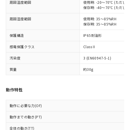
本サービスは、当社制御機器事業取扱
周囲温度範囲
使用時: -20～70℃ (ただ
※1 中国RoHS○×表
非含有の対応状況を調査中または確認中の
保存時: -40～70℃ (ただ
商品の当社在庫状況および標準価格
商品です。
(税抜)を提供させていただくもので
「○」：最大均質材料含有率が中国RoHSの
非該当品：ライセンス料など無形物で、有
周囲湿度範囲
使用時: 35～85%RH
す。
基準値以下であることを示します。
害物質有無と関係のない商品です。
保存時: 35～85%RH
当社制御機器事業取扱商品の中には、
「×」：最大均質材料含有率が中国RoHSの
仕入先様の事情により、非含有部品として
本サービスの対象外となる商品もある
基準値を超えていることを示します。
いたものが、含有品と判明した場合などや
保護構造
IP65耐油形
当社は、これら貴社製品のうち、外国
ことをご了承ください。
「－」：未確認です。当社販売部門へお問
むを得ず変更することがあります。
為替および外国貿易法に定める商品
在庫状況および標準価格照会結果は、
い合わせください。
感電保護クラス
Class II
（以下｢規制貨物等」という）を輸出
記載している更新日時点での社内デー
*EU RoHS指令（10物質）：
または国外への提供する場合は、日本
記
タに基づき作成されるものであり、閲
説明
汚染度
3 (EN60947-5-1)
鉛(Pb) 1000ppm以下、 水銀(Hg) 1000ppm以下、 カド
*中国RoHS10物質の基準値 (GB/T26572)：
国政府の輸出許可(または役務取引許
号
覧された時点での実際の在庫および標
ミウム(Cd) 100ppm以下、
Pb(鉛) :1000ppm、 Hg(水銀) : 1000ppm、 Cd(カドミウ
可)を取得するなどの必要な手続きを
六価クロム(Cr(Ⅵ)) 1000ppm以下、ポリ臭化ビフェニル
ム) : 100ppm、
準価格とは異なる場合があることをご
質量
約30g
類(PBB) 1000ppm以下、ポリ臭化ジフェニルエーテル類
Cr(Ⅵ)(六価クロム) : 1000ppm、 PBBs(ポリ臭化ビフェ
とります。
了承ください。
(PBDE) 1000ppm以下、フタル酸ビス(2-エチルヘキシ
○
一定数以上の在庫あり
ニル類) : 1000ppm、 PBDEs(ポリ臭化ジフェニルエーテ
当社は規制貨物を破棄する場合は、完
ル) (DEHP)(別名：DOP) 1000ppm以下、フタル酸ブチ
正式な納期状況および標準価格はお客
ル類) : 1000ppm、
ルベンジル（BBP） 1000ppm以下、フタル酸ジブチル
全に破砕するなど、違法に輸出されな
DBP(フタル酸ジブチル) : 1000ppm、 DIBP(フタル酸ジ
様のお取引先、またはお客様担当のオ
（DBP） 1000ppm以下、フタル酸ジイソブチル
動作特性
イソブチル) : 1000ppm、 BBP(フタル酸ブチルベンジ
△
一定数には満たないが在庫あり
いよう必要な手段を講じます。
ムロン制御機器販売店・当社販売員に
(DIBP) 1000ppm以下
ル) : 1000ppm、
当社は貴社製品を、核兵器、ミサイ
但し、RoHS指令で産業用監視および制御機器に対する
DEHP(フタル酸ビス(2-エチルヘキシル)) : 1000ppm
ご相談ください。
適用除外項目は除く。
ル、化学兵器、生物兵器またはその他
－
在庫なし(最新の在庫状況につ
オムロン制御機器販売店や当社販売拠
動作に必要な力(OF)
フタル酸エステル類の４物質については閾値を超える意
武器並びにこれらの製造装置等に一切
いては、お客様のお取引先、ま
図的な使用がないことを確認しています。
点は「
販売ネットワーク
」をご確認
※2 環境保護使用期限
使用いたしません。
たはお客様担当のオムロン制御
動作までの動き(PT)
ください。
当社は、貴社製品を第三者に販売する
機器販売店・当社販売員にご確
在庫状況および標準価格結果を当社の
※2 対応予定月
「ｅ」：有害物質（10物質）のすべてが基
場合は、上記1、2および3の内容を当
全体の動き(TT)
認ください)
事前の承諾なく第三者に漏洩または開