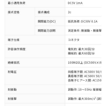
最小適用負荷
DC5V 1mA
接点定格
接点構成
2c
開閉能力(DC)
抵抗負荷: DC30V 0.1A
開閉能力説明
測定条件: 無振動・無衝撃状態
端子仕様
コネクタ
許容操作頻度
電気的: 最大30回/分
※1 対応状況
機械的: 最大60回/分
対応済み：EU RoHS指令（10物質）の
絶縁抵抗
100MΩ以上 (DC500Vメガ)
非含有に対応した製品が提供可能な商品で
す。
耐電圧
同極端子間: AC500V 50/60H
対応予定：EU RoHS指令（10物質）の非含
異極端子間: AC500V 50/60H
ご利用条件
有に対応した製品に切り替える予定のある
各端子とアース間: AC1500V 5
商品です。
耐振動
誤動作: 10～55Hz 複振幅 1
対応予定なし：EU RoHS指令（10物質）の
以下の条件をお読みいただき、同意のうえ
非含有に非対応の商品で、対応品を出す予
2
ご利用ください。
耐衝撃
誤動作: 最大300m/s
(誤動作
定はありません。
調査・確認中：EU RoHS指令（10物質）の