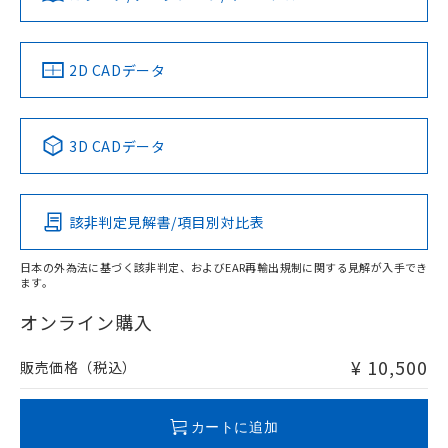
していることから、特段のことがない限
ソフトウェアの使用条件
り、2022年1月12日より割愛しておりま
す。
中国 RoHS
注意事項・凡例
2D CADデータ
中国 RoHS表
※1 ※2
3D CADデータ
Pb
Hg
Cd
Cr(VI)
該非判定見解書/項目別対比表
O
O
O
O
日本の外為法に基づく該非判定、およびEAR再輸出規制に関する見解が入手でき
ます。
"対応済み"や非含有の記載がされた商品であっても、流通
在庫等で未対応品が混在する可能性があります。
オンライン購入
非含有品が必要な際は、弊社営業部門もしくは販売店へお
問い合わせください。
¥ 10,500
販売価格（税込）
この製品のRoHS/REACH対応状況ページへ
カートに追加