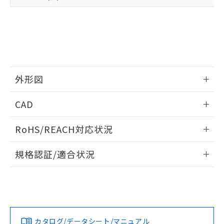
準値以下であることを示します。
該第三者に通知します。また当社は、
示しないようお願いします。
部品在庫の切り替え状況などにより、予定
「10」：通常の使用状況下において有害物
販売先および販売に係わる関係者が違
マイパーツ機能（部品リスト作成サー
空
受注生産機種、また在庫状況の
月が前後することがあります。
質が外部に漏えいし、環境に深刻な影響を
法に輸出するおそれがある場合は、取
ビス）をご利用いただくには、I-Web
白
情報を公開していない機種
及ぼさない年数を意味します。
り引きをいたしません。
メンバーズにご登録されている必要が
「－」：未確認です。当社販売部門へお問
あります。
い合わせください。
お客様が当ウェブサイト上で当社にご
※3 非含有証明書ダウンロード
登録された部品リストについて、当社
外形図
および当社の共同利用者が、当社の製
下記の非含有証明書をダウンロードするこ
品・サービスに関するお客様との取
情報更新：2026/05/21
とができます。
CAD
合意する
キャンセル
引・商談に必要な範囲で利用すること
をご了承ください。
EU RoHS指令（10物質）の非含有証明書
ログイン/会員登録いただくと、CADデータをダウンロー
※当社の共同利用者とは、
"個人情報
RoHS/REACH対応状況
51物質の非含有証明書（当社基準）
ドすることができます。
の共同利用に関して"
の「1.共同利
※本証明書は発行日時点で非含有を証明す
用者の範囲」に記載されている法人を
情報更新：2026/7/29
規格認証/適合状況
るもので、過去に遡って非含有を証明する
指します。
ものではありません。
ログイン/会員登録
EU RoHS
注意事項・凡例
A3U-TBB-A2C-5Mについての規格認証/適合状況について
また、RoHS指令のフタル酸エステル類４
は、「カスタマーサポートセンタ お客様相談室」または貴社
物質の対応では、対応完了までの期間は出
担当オムロン営業員または販売店にお問い合わせください。
荷製品に未対応品が混在することから備考
対応状況
対応予定月
※1
※2
欄に対応日を記載しておりました。
ダウンロードデータをご利用いただく前に、以下を必ずお読
既に当社にて対応品への在庫切替を完了
みください。
お問い合わせ
カタログ/データシート/マニュアル
対応済み