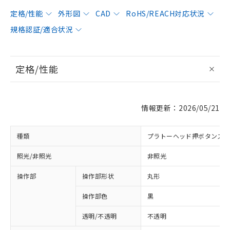
定格/性能
外形図
CAD
RoHS/REACH対応状況
規格認証/適合状況
定格/性能
情報更新：2026/05/21
種類
プラトーヘッド押ボタンス
照光/非照光
非照光
操作部
操作部形状
丸形
操作部色
黒
透明/不透明
不透明