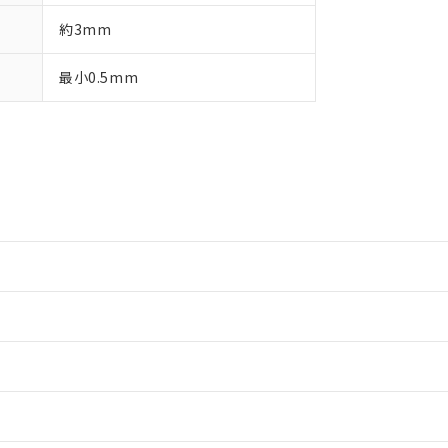
約3mm
最小0.5mm
情報更新：2
情報更新：2
ードすることができます。