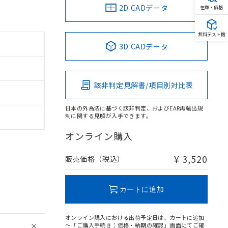
2D CADデータ
在庫・価格
無料テスト機
3D CADデータ
該非判定見解書/項目別対比表
日本の外為法に基づく該非判定、およびEAR再輸出規
制に関する見解が入手できます。
オンライン購入
¥ 3,520
販売価格（税込）
カートに追加
オンライン購入における出荷予定日は、カートに追加
～「ご購入手続き：価格・納期の確認」画面にてご確