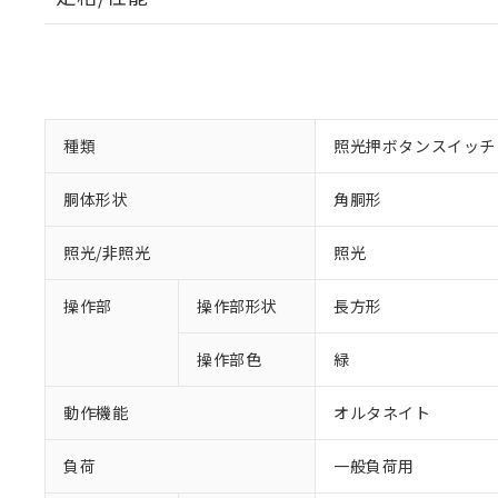
種類
照光押ボタンスイッチ
胴体形状
角胴形
照光/非照光
照光
操作部
操作部形状
長方形
操作部色
緑
動作機能
オルタネイト
負荷
一般負荷用