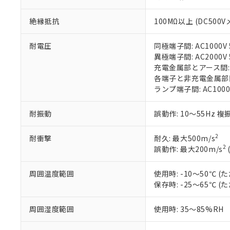
在庫状況およ
部品在庫の切り替
たしません。
－
在庫なし
す。
「ｅ」：有害物質
機器販売
絶縁抵抗
100MΩ以上 (DC500V
マイパーツ機
「10」：通常の
ている必要が
味します。
空
受注生産
耐電圧
同極端子間: AC1000V 5
お客様が当ウ
※3 非含有証明
「－」：未確認で
白
異極端子間: AC2000V 5
が、当社の製
充電金属部とアース間: AC
さい。
下記の非含有証明
各端子と非充電金属部間: A
※当社の共同
ランプ端子間: AC1000
いる法人を指
EU RoHS指令（
51物質の非含有証
※本証明書は発行
耐振動
誤動作: 10～55Hz 複
また、RoHS指
混在することから
2
耐衝撃
耐久: 最大500m/s
既に当社にて対応
2
誤動作: 最大200m/s
り割愛しておりま
周囲温度範囲
使用時: -10～50℃
保存時: -25～65℃
周囲湿度範囲
使用時: 35～85%RH