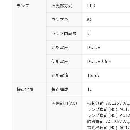
ランプ
照光部方式
LED
ランプ色
緑
ランプ内蔵数
2
定格電圧
DC12V
使用電圧
DC12V±5%
定格電流
15mA
接点定格
接点構成
1c
開閉能力(AC)
抵抗負荷: AC125V 3A/
ランプ負荷(NC): AC125
ランプ負荷(NO): AC125V
誘導負荷: AC125V 2A/A
電動機負荷(NC): AC125