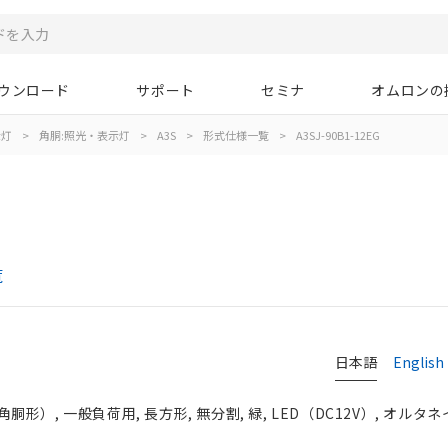
ウンロード
サポート
セミナ
オムロンの
示灯
>
角胴:照光・表示灯
>
A3S
>
形式仕様一覧
>
A3SJ-90B1-12EG
覧
日本語
English
）, 一般負荷用, 長方形, 無分割, 緑, LED（DC12V）, オルタネイ