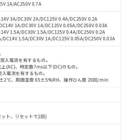
V 1A/AC250V 0.7A
4V 3A/DC30V 2A/DC125V 0.4A/DC250V 0.2A
14V 1A/DC30V 1A/DC125V 0.05A/DC250V 0.03A
 RoHS指令（10物質）の非含有に対応した製品が提供可能な商品です
V 1.5A/DC30V 1.5A/DC125V 0.4A/DC250V 0.2A
oHS指令（10物質）の非含有に対応した製品に切り替える予定のある
DC14V 1.5A/DC30V 1A/DC125V 0.05A/DC250V 0.03A
 RoHS指令（10物質）の非含有に非対応の商品で、対応品を出す予
 RoHS指令（10物質）の非含有の対応状況を調査中または確認中の
。
ンス料など無形物で、有害物質有無と関係のない商品です。
の突入電流を有するもの。
○×表
より、非含有部品としていたものが、含有品と判明した場合などやむ
上(AC)、時定数7ms以下(DC)のもの。
みいただき、同意のうえご利用ください。
突入電流を有するもの。
材料含有率が中国RoHSの基準値以下であることを示します。
0±2℃、周囲湿度 65±5%RH、操作ひん度 20回/min
材料含有率が中国RoHSの基準値を超えていることを示します。
、当社制御機器事業取扱商品の当社在庫状況および標準価格(税抜)
ら貴社製品のうち、外国為替および外国貿易法に定める商品（以下｢
質）：
す。当社販売部門へお問い合わせください。
 水銀(Hg) 1000ppm以下、 カドミウム(Cd) 100ppm以下、
たは国外への提供する場合は、日本国政府の輸出許可(または役務取
000ppm以下、ポリ臭化ビフェニル類(PBB) 1000ppm以下、ポリ臭化ジフェニルエーテル類(P
事業取扱商品の中には、本サービスの対象外となる商品もあること
手続きをとります。
キシル) (DEHP)(別名：DOP) 1000ppm以下、フタル酸ブチルベンジル（BBP） 100
(GB/T26572)：
以下、フタル酸ジイソブチル (DIBP) 1000ppm以下
び標準価格照会結果は、記載している更新日時点での社内データに
物を破棄する場合は、完全に破砕するなど、違法に輸出されないよ
(水銀) : 1000ppm、 Cd(カドミウム) : 100ppm、
業用監視および制御機器に対する適用除外項目は除く。
覧された時点での実際の在庫および標準価格とは異なる場合がある
1000ppm、 PBBs(ポリ臭化ビフェニル類) : 1000ppm、 PBDEs(ポリ臭化ジフェニルエーテル類
物質については閾値を超える意図的な使用がないことを確認しています。
上の在庫あり
 1000ppm、 DIBP(フタル酸ジイソブチル) : 1000ppm、 BBP(フタル酸ブチルベンジル) :
(セット、リセットで1回)
品を、核兵器、ミサイル、化学兵器、生物兵器またはその他武器並
チルヘキシル)) : 1000ppm
況および標準価格はお客様のお取引先、またはお客様担当のオムロ
用いたしません。
ご相談ください。
は満たないが在庫あり
製品を第三者に販売する場合は、上記1、2および3の内容を当該第
機器販売店や当社販売拠点は「
販売ネットワーク
」をご確認くだ
販売先および販売に係わる関係者が違法に輸出するおそれがある場
用期限