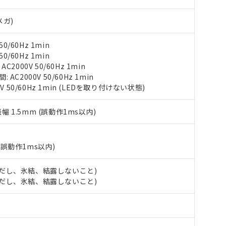
び標準価格結果を当社の事前の承諾なく第三者に漏洩または開示し
え状況などにより、予定月が前後することがあります。
(最新の在庫状況については、お客様のお取引先、またはお客様担当
（10物質）のすべてが基準値以下であることを示します。
店・当社販売員にご確認ください)
メガ)
能（部品リスト作成サービス）をご利用いただくには、I-Webメン
使用状況下において有害物質が外部に漏えいし、環境に深刻な影響を
あります。
機種、また在庫状況の情報を公開していない機種
0/60Hz 1min
ェブサイト上で当社にご登録された部品リストについて、当社およ
書ダウンロード
す。当社販売部門へお問い合わせください。
0/60Hz 1min
品・サービスに関するお客様との取引・商談に必要な範囲で利用す
合意する
キャンセル
2000V 50/60Hz 1min
書をダウンロードすることができます。
C2000V 50/60Hz 1min
利用者とは、
"個人情報の共同利用に関して"
の「1.共同利用者の
V 50/60Hz 1min (LEDを取り付けない状態)
します。
10物質）の非含有証明書
明書（当社基準）
日時点で非含有を証明するもので、過去に遡って非含有を証明するも
振幅 1.5mm (誤動作1ms以内)
令のフタル酸エステル類４物質の対応では、対応完了までの期間は出
備考欄に対応日を記載しておりました。
品への在庫切替を完了していることから、特段のことがない限り、20
(誤動作1ms以内)
す。
 (ただし、氷結、結露しないこと)
 (ただし、氷結、結露しないこと)