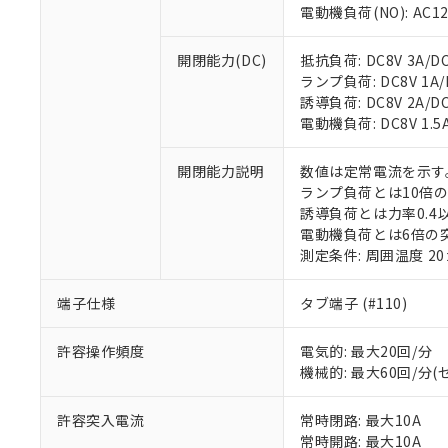
電動機負荷(NO): AC125
※1 対応状況
開閉能力(DC)
抵抗負荷: DC8V 3A/DC1
ランプ負荷: DC8V 1A/DC
対応済み：EU
誘導負荷: DC8V 2A/DC14
対応予定：EU R
電動機負荷: DC8V 1.5A/
対応予定なし：EU
調査・確認中：EU
ご利用条件
開閉能力説明
数値は定常電流を示す
非該当品：ライセ
ランプ負荷とは10倍
※1 中国RoHS
仕入先様の事情に
誘導負荷とは力率0.4以
があります。
以下の条件をお読
電動機負荷とは6倍の
「○」：最大均質
測定条件: 周囲温度 2
「×」：最大均質
本サービスは
当社は、これ
*EU RoHS指令（10物
「－」：未確認で
鉛(Pb) 1000ppm以下、
くものです。
う）を輸出ま
記
説明
六価クロム(Cr(Ⅵ)) 1
端子仕様
タブ端子 (#110)
当社制御機器
などの必要な
フタル酸ビス(2-エチルヘ
号
*中国RoHS10物質の基準値 
ル（DBP） 1000ppm
在庫状況およ
当社は規制貨
Pb(鉛) :1000ppm、 Hg
但し、RoHS指令で産
許容操作頻度
電気的: 最大20回/分
のであり、閲
ます。
Cr(Ⅵ)(六価クロム) : 
フタル酸エステル類の４
○
一定数以
DBP(フタル酸ジブチル) :
機械的: 最大60回/分
い。
当社は貴社製
DEHP(フタル酸ビス(2-エ
正式な納期状
置等に一切使
当社販売員に
※2 対応予定月
△
一定数に
当社は、貴社
許容突入電流
常時閉路: 最大10A
オムロン制御
また当社は、
※2 環境保護使
常時開路: 最大10A