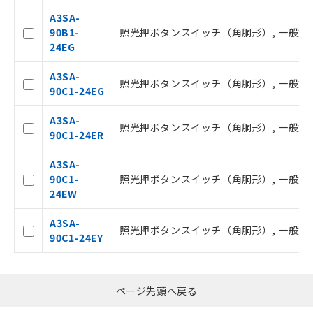
ムロン制御機器販売店・当社販売員に
△
一定数には満たないが在庫あり
A3SA-
ご相談ください。
90B1-
照光押ボタンスイッチ（角胴形）, 一般負荷用, 
オムロン制御機器販売店や当社販売拠
24EG
－
在庫なし(最新の在庫状況につ
点は「
販売ネットワーク
」をご確認
いては、お客様のお取引先、ま
ください。
A3SA-
たはお客様担当のオムロン制御
照光押ボタンスイッチ（角胴形）, 一般負荷用, 
在庫状況および標準価格結果を当社の
90C1-24EG
機器販売店・当社販売員にご確
事前の承諾なく第三者に漏洩または開
認ください)
示しないようお願いします。
A3SA-
照光押ボタンスイッチ（角胴形）, 一般負荷用, 
マイパーツ機能（部品リスト作成サー
90C1-24ER
空
受注生産機種、また在庫状況の
ビス）をご利用いただくには、I-Web
白
情報を公開していない機種
メンバーズにご登録されている必要が
A3SA-
あります。
90C1-
照光押ボタンスイッチ（角胴形）, 一般負荷用, 
お客様が当ウェブサイト上で当社にご
24EW
登録された部品リストについて、当社
および当社の共同利用者が、当社の製
A3SA-
照光押ボタンスイッチ（角胴形）, 一般負荷用, 
品・サービスに関するお客様との取
90C1-24EY
引・商談に必要な範囲で利用すること
をご了承ください。
※当社の共同利用者とは、
"個人情報
ページ先頭へ戻る
の共同利用に関して"
の「1.共同利
用者の範囲」に記載されている法人を