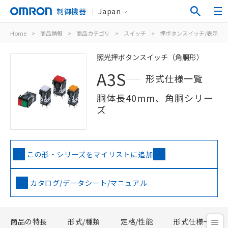
制御機器
Japan
Home
>
商品情報
>
商品カテゴリ
>
スイッチ
>
押ボタンスイッチ/表示灯
照光押ボタンスイッチ（角胴形）
A3S
形式仕様一覧
胴体長40mm、角胴シリー
ズ
この形・シリーズをマイリストに追加
カタログ/データシート/マニュアル
商品の特長
形式/種類
定格/性能
形式仕様一覧