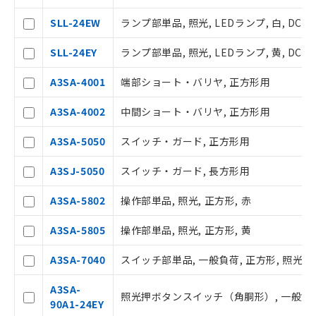
SLL-24EW
ランプ部単品, 照光, LEDランプ, 白, DC24
ご利用条件
SLL-24EY
ランプ部単品, 照光, LEDランプ, 黄, DC24
以下の条件をお読みいただき、同意のうえ
A3SA-4001
端部ショート・バリヤ, 正方形用
ご利用ください。
A3SA-4002
中間ショート・バリヤ, 正方形用
本サービスは、当社制御機器事業取扱
商品の当社在庫状況および標準価格(税
A3SA-5050
スイッチ・ガード, 正方形用
抜)を提供させていただくものです。
当社制御機器事業取扱商品の中には、
A3SJ-5050
スイッチ・ガード, 長方形用
本サービスの対象外となる商品もある
ことをご了承ください。
A3SA-5802
操作部単品, 照光, 正方形, 赤
在庫状況および標準価格照会結果は、
記載している更新日時点での社内デー
A3SA-5805
操作部単品, 照光, 正方形, 黄
タに基づき作成されるものであり、閲
記
説明
覧された時点での実際の在庫および標
A3SA-7040
スイッチ部単品, 一般負荷, 正方形, 照光用,
号
準価格とは異なる場合があることをご
了承ください。
A3SA-
○
一定数以上の在庫あり
照光押ボタンスイッチ（角胴形）, 一般負荷用, 
正式な納期状況および標準価格はお客
90A1-24EY
様のお取引先、またはお客様担当のオ