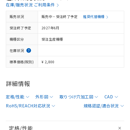
在庫/販売状況 ご利用条件
販売状況
販売中・受注終了予定
推奨代替機種
受注終了予定
2027年6月
機種区分
受注生産機種
在庫状況
標準価格(税別)
¥ 2,800
詳細情報
定格/性能
外形図
取りつけ穴加工図
CAD
RoHS/REACH対応状況
規格認証/適合状況
定格/性能