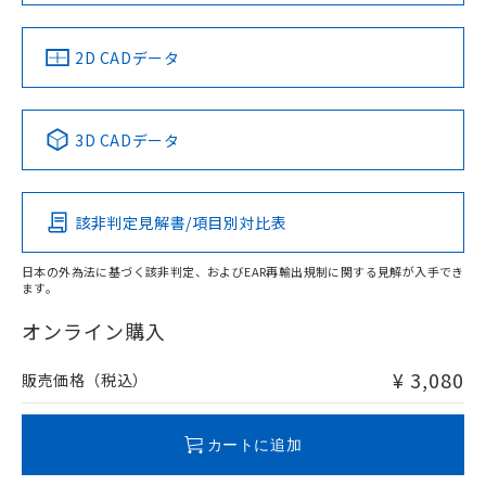
中国 RoHS
注意事項・凡例
2D CADデータ
中国 RoHS表
※1 ※2
3D CADデータ
Pb
Hg
Cd
Cr(VI)
該非判定見解書/項目別対比表
X
O
O
O
日本の外為法に基づく該非判定、およびEAR再輸出規制に関する見解が入手でき
ます。
"対応済み"や非含有の記載がされた商品であっても、流通
在庫等で未対応品が混在する可能性があります。
オンライン購入
非含有品が必要な際は、弊社営業部門もしくは販売店へお
問い合わせください。
¥ 3,080
販売価格（税込）
この製品のRoHS/REACH対応状況ページへ
カートに追加