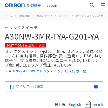
制御機器
Japan
ホーム
>
商品情報
>
商品カテゴリ
>
スイッチ
>
押ボタンスイッチ/表示灯
セレクタスイッチ
A30NW-3MR-TYA-G201-YA
2027年06月受注終了予定
セレクタスイッチ（φ30）, 照光, 3ノッチ, 金属ベゼ
ル, 右に自動復帰, 操作部色: 黄（透明）, IP66, ねじ
端子台, 接点構成: NC/点灯ユニット/NO, LEDラン
プ色: 黄, LEDランプ電圧: AC/DC6V
A30NS / A30NW セレクタスイッチ 形式仕様一覧
マイリストに追加
日本語
English
PDF出力