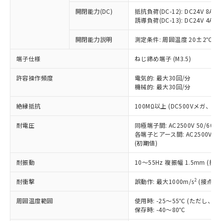
※1 中国RoHS○×表
非含有の対応状況を調査中または確認中の
商品の当社在庫状況および標準価格
開閉能力(DC)
抵抗負荷(DC-12): DC24V 8A/DC
商品です。
(税抜)を提供させていただくもので
誘導負荷(DC-13): DC24V 4A/DC
「○」：最大均質材料含有率が中国RoHSの
非該当品：ライセンス料など無形物で、有
す。
基準値以下であることを示します。
害物質有無と関係のない商品です。
開閉能力説明
測定条件: 周囲温度 20±2℃、
当社制御機器事業取扱商品の中には、
「×」：最大均質材料含有率が中国RoHSの
仕入先様の事情により、非含有部品として
本サービスの対象外となる商品もある
基準値を超えていることを示します。
いたものが、含有品と判明した場合などや
当社は、これら貴社製品のうち、外国
端子仕様
ねじ締め端子 (M3.5)
ことをご了承ください。
「－」：未確認です。当社販売部門へお問
むを得ず変更することがあります。
為替および外国貿易法に定める商品
在庫状況および標準価格照会結果は、
い合わせください。
許容操作頻度
電気的: 最大30回/分
（以下｢規制貨物等」という）を輸出
記載している更新日時点での社内デー
機械的: 最大30回/分
*EU RoHS指令（10物質）：
または国外への提供する場合は、日本
記
タに基づき作成されるものであり、閲
説明
鉛(Pb) 1000ppm以下、 水銀(Hg) 1000ppm以下、 カド
*中国RoHS10物質の基準値 (GB/T26572)：
国政府の輸出許可(または役務取引許
号
覧された時点での実際の在庫および標
ミウム(Cd) 100ppm以下、
Pb(鉛) :1000ppm、 Hg(水銀) : 1000ppm、 Cd(カドミウ
絶縁抵抗
100MΩ以上 (DC500Vメガ、
可)を取得するなどの必要な手続きを
六価クロム(Cr(Ⅵ)) 1000ppm以下、ポリ臭化ビフェニル
ム) : 100ppm、
準価格とは異なる場合があることをご
類(PBB) 1000ppm以下、ポリ臭化ジフェニルエーテル類
Cr(Ⅵ)(六価クロム) : 1000ppm、 PBBs(ポリ臭化ビフェ
とります。
了承ください。
(PBDE) 1000ppm以下、フタル酸ビス(2-エチルヘキシ
耐電圧
同極端子間: AC2500V 50/60
○
一定数以上の在庫あり
ニル類) : 1000ppm、 PBDEs(ポリ臭化ジフェニルエーテ
当社は規制貨物を破棄する場合は、完
ル) (DEHP)(別名：DOP) 1000ppm以下、フタル酸ブチ
正式な納期状況および標準価格はお客
ル類) : 1000ppm、
各端子とアース間: AC2500V 50/
ルベンジル（BBP） 1000ppm以下、フタル酸ジブチル
全に破砕するなど、違法に輸出されな
DBP(フタル酸ジブチル) : 1000ppm、 DIBP(フタル酸ジ
(初期値)
様のお取引先、またはお客様担当のオ
（DBP） 1000ppm以下、フタル酸ジイソブチル
イソブチル) : 1000ppm、 BBP(フタル酸ブチルベンジ
△
一定数には満たないが在庫あり
いよう必要な手段を講じます。
ムロン制御機器販売店・当社販売員に
(DIBP) 1000ppm以下
ル) : 1000ppm、
当社は貴社製品を、核兵器、ミサイ
但し、RoHS指令で産業用監視および制御機器に対する
耐振動
10～55Hz 複振幅 1.5mm (接
DEHP(フタル酸ビス(2-エチルヘキシル)) : 1000ppm
ご相談ください。
適用除外項目は除く。
ル、化学兵器、生物兵器またはその他
－
在庫なし(最新の在庫状況につ
オムロン制御機器販売店や当社販売拠
フタル酸エステル類の４物質については閾値を超える意
2
耐衝撃
誤動作: 最大1000m/s
(接点開
武器並びにこれらの製造装置等に一切
いては、お客様のお取引先、ま
図的な使用がないことを確認しています。
点は「
販売ネットワーク
」をご確認
※2 環境保護使用期限
使用いたしません。
たはお客様担当のオムロン制御
ください。
周囲温度範囲
使用時: -25～55℃ (ただし
当社は、貴社製品を第三者に販売する
機器販売店・当社販売員にご確
在庫状況および標準価格結果を当社の
保存時: -40～80℃
※2 対応予定月
「ｅ」：有害物質（10物質）のすべてが基
場合は、上記1、2および3の内容を当
認ください)
事前の承諾なく第三者に漏洩または開