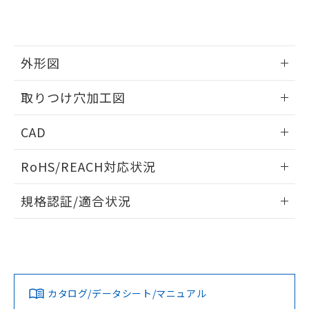
り、2022年1月12日より割愛しておりま
す。
外形図
情報更新：2026/05/21
取りつけ穴加工図
情報更新：2026/05/21
CAD
ログイン/会員登録いただくと、CADデータをダウンロー
RoHS/REACH対応状況
ドすることができます。
情報更新：
規格認証/適合状況
ログイン/会員登録
EU RoHS
注意事項・凡例
A30NW-3MR-TYA-G201-YAについての規格認証/適合状況に
ついては、「カスタマーサポートセンタ お客様相談室」また
は貴社担当オムロン営業員または販売店にお問い合わせくだ
対応状況
対応予定月
※1
※2
さい。
ダウンロードデータをご利用いただく前に、以下を必ずお読
みください。
カタログ/データシート/マニュアル
対応済み
ソフトウェアの使用条件
お問い合わせ