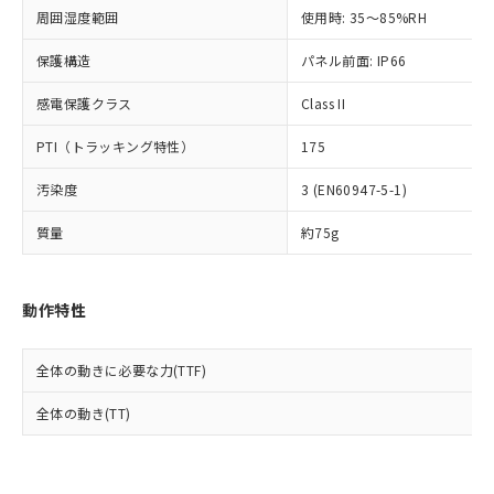
準値以下であることを示します。
該第三者に通知します。また当社は、
示しないようお願いします。
周囲湿度範囲
使用時: 35～85%RH
部品在庫の切り替え状況などにより、予定
「10」：通常の使用状況下において有害物
販売先および販売に係わる関係者が違
マイパーツ機能（部品リスト作成サー
空
受注生産機種、また在庫状況の
月が前後することがあります。
質が外部に漏えいし、環境に深刻な影響を
法に輸出するおそれがある場合は、取
ビス）をご利用いただくには、I-Web
保護構造
パネル前面: IP66
白
情報を公開していない機種
及ぼさない年数を意味します。
り引きをいたしません。
メンバーズにご登録されている必要が
「－」：未確認です。当社販売部門へお問
感電保護クラス
Class II
あります。
い合わせください。
お客様が当ウェブサイト上で当社にご
※3 非含有証明書ダウンロード
PTI（トラッキング特性）
175
登録された部品リストについて、当社
および当社の共同利用者が、当社の製
下記の非含有証明書をダウンロードするこ
汚染度
3 (EN60947-5-1)
品・サービスに関するお客様との取
とができます。
合意する
キャンセル
引・商談に必要な範囲で利用すること
質量
約75g
をご了承ください。
EU RoHS指令（10物質）の非含有証明書
※当社の共同利用者とは、
"個人情報
51物質の非含有証明書（当社基準）
の共同利用に関して"
の「1.共同利
※本証明書は発行日時点で非含有を証明す
動作特性
用者の範囲」に記載されている法人を
るもので、過去に遡って非含有を証明する
指します。
ものではありません。
全体の動きに必要な力(TTF)
また、RoHS指令のフタル酸エステル類４
物質の対応では、対応完了までの期間は出
全体の動き(TT)
荷製品に未対応品が混在することから備考
欄に対応日を記載しておりました。
既に当社にて対応品への在庫切替を完了
していることから、特段のことがない限