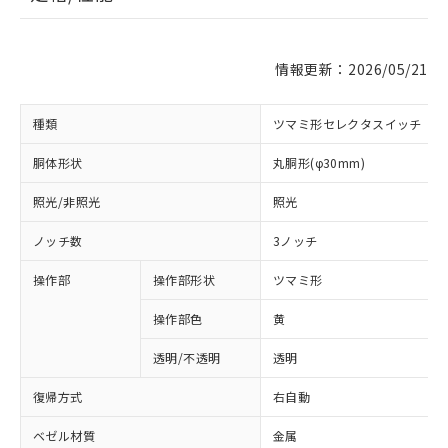
情報更新：2026/05/21
種類
ツマミ形セレクタスイッチ
胴体形状
丸胴形(φ30mm)
照光/非照光
照光
ノッチ数
3ノッチ
操作部
操作部形状
ツマミ形
操作部色
黄
透明/不透明
透明
復帰方式
右自動
ベゼル材質
金属