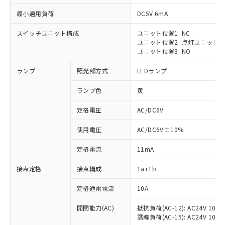
最小適用負荷
DC5V 6mA
スイッチユニット構成
ユニット位置1: NC
ユニット位置2: 点灯ユニット
ユニット位置3: NO
ランプ
照光部方式
LEDランプ
ランプ色
黄
※1 対応状況
定格電圧
AC/DC6V
対応済み：EU RoHS指令（10物質）の
使用電圧
AC/DC6V±10%
非含有に対応した製品が提供可能な商品で
す。
定格電流
11mA
対応予定：EU RoHS指令（10物質）の非含
ご利用条件
有に対応した製品に切り替える予定のある
接点定格
接点構成
1a+1b
商品です。
対応予定なし：EU RoHS指令（10物質）の
定格通電電流
10A
以下の条件をお読みいただき、同意のうえ
非含有に非対応の商品で、対応品を出す予
ご利用ください。
定はありません。
開閉能力(AC)
抵抗負荷(AC-12): AC24V 10A/A
誘導負荷(AC-15): AC24V 10A/AC
調査・確認中：EU RoHS指令（10物質）の
本サービスは、当社制御機器事業取扱