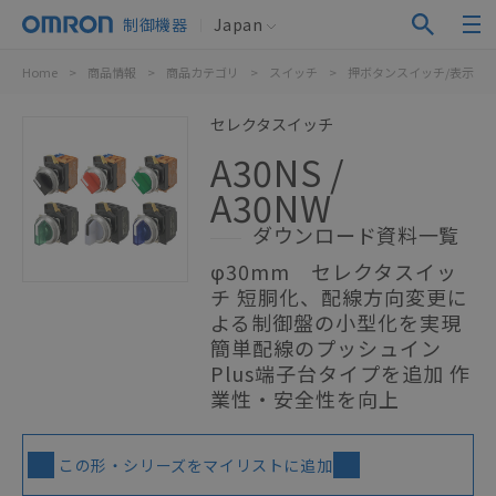
制御機器
Japan
Home
>
商品情報
>
商品カテゴリ
>
スイッチ
>
押ボタンスイッチ/表示灯
セレクタスイッチ
A30NS /
A30NW
ダウンロード資料一覧
φ30mm セレクタスイッ
チ 短胴化、配線方向変更に
よる制御盤の小型化を実現
簡単配線のプッシュイン
Plus端子台タイプを追加 作
業性・安全性を向上
この形・シリーズをマイリストに追加