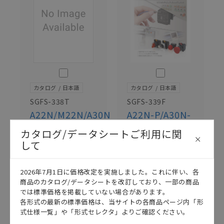
このカタログを選択
このカタログを選択
カタログ
日本語
カタログ
日本語
SGFS-338T
SGFS-339F
A22N/M22N/A30N
A22N-P/A30N-
データシート
P/M22N-
P/A22NE-P カ
カタログ/データシートご利用に関
2026/07/01
更新
タログ
して
2023/10/23
更新
2026年7月1日に価格改定を実施しました。これに伴い、各
商品のカタログ/データシートを改訂しており、一部の商品
では標準価格を掲載していない場合があります。
各形式の最新の標準価格は、当サイトの各商品ページ内「形
式仕様一覧」や「形式セレクタ」よりご確認ください。