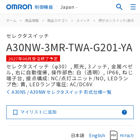
制御機器
Japan
ホーム
>
商品情報
>
商品カテゴリ
>
スイッチ
>
押ボタンスイッチ/表示灯
セレクタスイッチ
A30NW-3MR-TWA-G201-YA
2027年06月受注終了予定
セレクタスイッチ（φ30）, 照光, 3ノッチ, 金属ベゼ
ル, 右に自動復帰, 操作部色: 白（透明）, IP66, ねじ
端子台, 接点構成: NC/点灯ユニット/NO, LEDラン
プ色: 黄, LEDランプ電圧: AC/DC6V
A30NS / A30NW セレクタスイッチ 形式仕様一覧
マイリストに追加
日本語
English
PDF出力