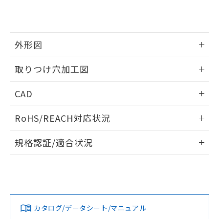
り、2022年1月12日より割愛しておりま
す。
外形図
情報更新：2026/05/21
取りつけ穴加工図
情報更新：2026/05/21
CAD
ログイン/会員登録いただくと、CADデータをダウンロー
RoHS/REACH対応状況
ドすることができます。
情報更新：2026/7/29
規格認証/適合状況
ログイン/会員登録
EU RoHS
注意事項・凡例
A30NW-3MR-TWA-G201-YAについての規格認証/適合状況に
ついては、「カスタマーサポートセンタ お客様相談室」また
は貴社担当オムロン営業員または販売店にお問い合わせくだ
対応状況
対応予定月
※1
※2
さい。
ダウンロードデータをご利用いただく前に、以下を必ずお読
みください。
カタログ/データシート/マニュアル
対応済み
ソフトウェアの使用条件
お問い合わせ