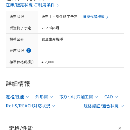
在庫/販売状況 ご利用条件
販売状況
販売中・受注終了予定
推奨代替機種
受注終了予定
2027年6月
機種区分
受注生産機種
在庫状況
標準価格(税別)
¥ 2,800
詳細情報
定格/性能
外形図
取りつけ穴加工図
CAD
RoHS/REACH対応状況
規格認証/適合状況
定格/性能