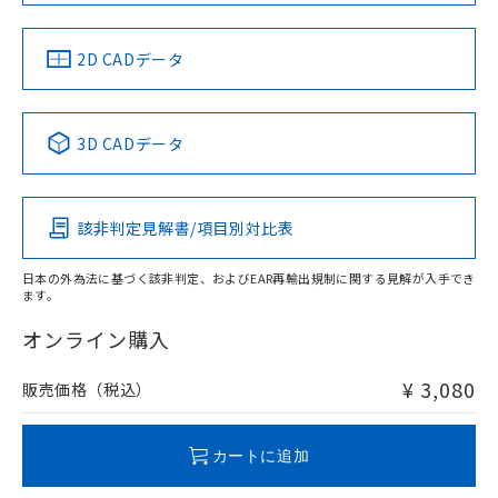
中国 RoHS
注意事項・凡例
2D CADデータ
中国 RoHS表
※1 ※2
3D CADデータ
Pb
Hg
Cd
Cr(VI)
該非判定見解書/項目別対比表
X
O
O
O
日本の外為法に基づく該非判定、およびEAR再輸出規制に関する見解が入手でき
ます。
"対応済み"や非含有の記載がされた商品であっても、流通
在庫等で未対応品が混在する可能性があります。
オンライン購入
非含有品が必要な際は、弊社営業部門もしくは販売店へお
問い合わせください。
¥ 3,080
販売価格（税込）
この製品のRoHS/REACH対応状況ページへ
カートに追加