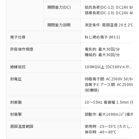
※1 中国RoHS○×表
非含有の対応状況を調査中または確認中の
商品の当社在庫状況および標準価格
開閉能力(DC)
抵抗負荷(DC-12): DC24V 8A/DC
商品です。
(税抜)を提供させていただくもので
誘導負荷(DC-13): DC24V 4A/DC
「○」：最大均質材料含有率が中国RoHSの
非該当品：ライセンス料など無形物で、有
す。
基準値以下であることを示します。
害物質有無と関係のない商品です。
開閉能力説明
測定条件: 周囲温度 20±2℃、
当社制御機器事業取扱商品の中には、
「×」：最大均質材料含有率が中国RoHSの
仕入先様の事情により、非含有部品として
本サービスの対象外となる商品もある
基準値を超えていることを示します。
いたものが、含有品と判明した場合などや
当社は、これら貴社製品のうち、外国
端子仕様
ねじ締め端子 (M3.5)
ことをご了承ください。
「－」：未確認です。当社販売部門へお問
むを得ず変更することがあります。
為替および外国貿易法に定める商品
在庫状況および標準価格照会結果は、
い合わせください。
許容操作頻度
電気的: 最大30回/分
（以下｢規制貨物等」という）を輸出
記載している更新日時点での社内デー
機械的: 最大30回/分
*EU RoHS指令（10物質）：
または国外への提供する場合は、日本
記
タに基づき作成されるものであり、閲
説明
鉛(Pb) 1000ppm以下、 水銀(Hg) 1000ppm以下、 カド
*中国RoHS10物質の基準値 (GB/T26572)：
国政府の輸出許可(または役務取引許
号
覧された時点での実際の在庫および標
ミウム(Cd) 100ppm以下、
Pb(鉛) :1000ppm、 Hg(水銀) : 1000ppm、 Cd(カドミウ
絶縁抵抗
100MΩ以上 (DC500Vメガ、
可)を取得するなどの必要な手続きを
六価クロム(Cr(Ⅵ)) 1000ppm以下、ポリ臭化ビフェニル
ム) : 100ppm、
準価格とは異なる場合があることをご
類(PBB) 1000ppm以下、ポリ臭化ジフェニルエーテル類
Cr(Ⅵ)(六価クロム) : 1000ppm、 PBBs(ポリ臭化ビフェ
とります。
了承ください。
(PBDE) 1000ppm以下、フタル酸ビス(2-エチルヘキシ
耐電圧
同極端子間: AC2500V 50/60
○
一定数以上の在庫あり
ニル類) : 1000ppm、 PBDEs(ポリ臭化ジフェニルエーテ
当社は規制貨物を破棄する場合は、完
ル) (DEHP)(別名：DOP) 1000ppm以下、フタル酸ブチ
正式な納期状況および標準価格はお客
ル類) : 1000ppm、
各端子とアース間: AC2500V 50/
ルベンジル（BBP） 1000ppm以下、フタル酸ジブチル
全に破砕するなど、違法に輸出されな
DBP(フタル酸ジブチル) : 1000ppm、 DIBP(フタル酸ジ
(初期値)
様のお取引先、またはお客様担当のオ
（DBP） 1000ppm以下、フタル酸ジイソブチル
イソブチル) : 1000ppm、 BBP(フタル酸ブチルベンジ
△
一定数には満たないが在庫あり
いよう必要な手段を講じます。
ムロン制御機器販売店・当社販売員に
(DIBP) 1000ppm以下
ル) : 1000ppm、
当社は貴社製品を、核兵器、ミサイ
但し、RoHS指令で産業用監視および制御機器に対する
耐振動
10～55Hz 複振幅 1.5mm (接
DEHP(フタル酸ビス(2-エチルヘキシル)) : 1000ppm
ご相談ください。
適用除外項目は除く。
ル、化学兵器、生物兵器またはその他
－
在庫なし(最新の在庫状況につ
オムロン制御機器販売店や当社販売拠
フタル酸エステル類の４物質については閾値を超える意
2
耐衝撃
誤動作: 最大1000m/s
(接点開
武器並びにこれらの製造装置等に一切
いては、お客様のお取引先、ま
図的な使用がないことを確認しています。
点は「
販売ネットワーク
」をご確認
※2 環境保護使用期限
使用いたしません。
たはお客様担当のオムロン制御
ください。
周囲温度範囲
使用時: -25～55℃ (ただし
当社は、貴社製品を第三者に販売する
機器販売店・当社販売員にご確
在庫状況および標準価格結果を当社の
保存時: -40～80℃
※2 対応予定月
「ｅ」：有害物質（10物質）のすべてが基
場合は、上記1、2および3の内容を当
認ください)
事前の承諾なく第三者に漏洩または開