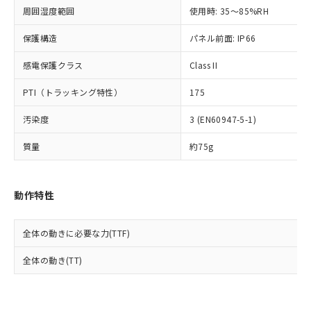
準値以下であることを示します。
該第三者に通知します。また当社は、
示しないようお願いします。
周囲湿度範囲
使用時: 35～85%RH
部品在庫の切り替え状況などにより、予定
「10」：通常の使用状況下において有害物
販売先および販売に係わる関係者が違
マイパーツ機能（部品リスト作成サー
空
受注生産機種、また在庫状況の
月が前後することがあります。
質が外部に漏えいし、環境に深刻な影響を
法に輸出するおそれがある場合は、取
ビス）をご利用いただくには、I-Web
保護構造
パネル前面: IP66
白
情報を公開していない機種
及ぼさない年数を意味します。
り引きをいたしません。
メンバーズにご登録されている必要が
「－」：未確認です。当社販売部門へお問
感電保護クラス
Class II
あります。
い合わせください。
お客様が当ウェブサイト上で当社にご
※3 非含有証明書ダウンロード
PTI（トラッキング特性）
175
登録された部品リストについて、当社
および当社の共同利用者が、当社の製
下記の非含有証明書をダウンロードするこ
汚染度
3 (EN60947-5-1)
品・サービスに関するお客様との取
とができます。
合意する
キャンセル
引・商談に必要な範囲で利用すること
質量
約75g
をご了承ください。
EU RoHS指令（10物質）の非含有証明書
※当社の共同利用者とは、
"個人情報
51物質の非含有証明書（当社基準）
の共同利用に関して"
の「1.共同利
※本証明書は発行日時点で非含有を証明す
動作特性
用者の範囲」に記載されている法人を
るもので、過去に遡って非含有を証明する
指します。
ものではありません。
全体の動きに必要な力(TTF)
また、RoHS指令のフタル酸エステル類４
物質の対応では、対応完了までの期間は出
全体の動き(TT)
荷製品に未対応品が混在することから備考
欄に対応日を記載しておりました。
既に当社にて対応品への在庫切替を完了
していることから、特段のことがない限