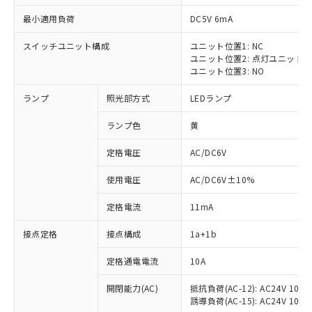
最小適用負荷
DC5V 6mA
スイッチユニット構成
ユニット位置1: NC
ユニット位置2: 点灯ユニット
ユニット位置3: NO
ランプ
照光部方式
LEDランプ
ランプ色
黄
※1 対応状況
定格電圧
AC/DC6V
対応済み：EU RoHS指令（10物質）の
使用電圧
AC/DC6V±10%
非含有に対応した製品が提供可能な商品で
す。
定格電流
11mA
対応予定：EU RoHS指令（10物質）の非含
ご利用条件
有に対応した製品に切り替える予定のある
接点定格
接点構成
1a+1b
商品です。
対応予定なし：EU RoHS指令（10物質）の
定格通電電流
10A
以下の条件をお読みいただき、同意のうえ
非含有に非対応の商品で、対応品を出す予
ご利用ください。
定はありません。
開閉能力(AC)
抵抗負荷(AC-12): AC24V 10A/A
誘導負荷(AC-15): AC24V 10A/AC
調査・確認中：EU RoHS指令（10物質）の
本サービスは、当社制御機器事業取扱