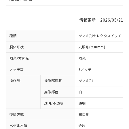
情報更新：2026/05/21
種類
ツマミ形セレクタスイッチ
胴体形状
丸胴形(φ30mm)
照光/非照光
照光
ノッチ数
3ノッチ
操作部
操作部形状
ツマミ形
操作部色
白
透明/不透明
透明
復帰方式
右自動
ベゼル材質
金属