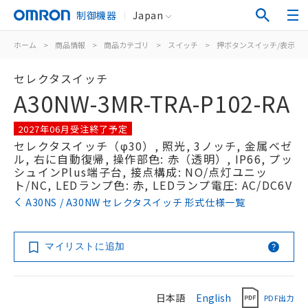
制御機器
Japan
ホーム
>
商品情報
>
商品カテゴリ
>
スイッチ
>
押ボタンスイッチ/表示灯
セレクタスイッチ
A30NW-3MR-TRA-P102-RA
2027年06月受注終了予定
セレクタスイッチ（φ30）, 照光, 3ノッチ, 金属ベゼ
ル, 右に自動復帰, 操作部色: 赤（透明）, IP66, プッ
シュインPlus端子台, 接点構成: NO/点灯ユニッ
ト/NC, LEDランプ色: 赤, LEDランプ電圧: AC/DC6V
A30NS / A30NW セレクタスイッチ 形式仕様一覧
マイリストに追加
日本語
English
PDF出力