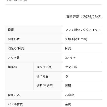
情報更新：2026/05/21
種類
ツマミ形セレクタスイッチ
胴体形状
丸胴形(φ30mm)
照光/非照光
照光
ノッチ数
3ノッチ
操作部
操作部形状
ツマミ形
操作部色
赤
透明/不透明
透明
復帰方式
右自動
ベゼル材質
金属