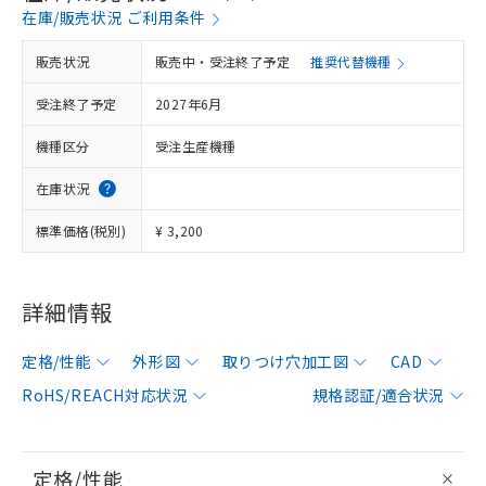
在庫/販売状況 ご利用条件
販売状況
販売中・受注終了予定
推奨代替機種
受注終了予定
2027年6月
機種区分
受注生産機種
在庫状況
標準価格(税別)
¥ 3,200
詳細情報
定格/性能
外形図
取りつけ穴加工図
CAD
RoHS/REACH対応状況
規格認証/適合状況
定格/性能