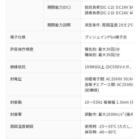
※1 中国RoHS○×表
非含有の対応状況を調査中または確認中の
商品の当社在庫状況および標準価格
開閉能力(DC)
抵抗負荷(DC-12): DC24V 8A/DC
商品です。
(税抜)を提供させていただくもので
誘導負荷(DC-13): DC24V 4A/DC
「○」：最大均質材料含有率が中国RoHSの
非該当品：ライセンス料など無形物で、有
す。
基準値以下であることを示します。
害物質有無と関係のない商品です。
開閉能力説明
測定条件: 周囲温度 20±2℃、
当社制御機器事業取扱商品の中には、
「×」：最大均質材料含有率が中国RoHSの
仕入先様の事情により、非含有部品として
本サービスの対象外となる商品もある
基準値を超えていることを示します。
いたものが、含有品と判明した場合などや
当社は、これら貴社製品のうち、外国
端子仕様
プッシュインPlus端子台
ことをご了承ください。
「－」：未確認です。当社販売部門へお問
むを得ず変更することがあります。
為替および外国貿易法に定める商品
在庫状況および標準価格照会結果は、
い合わせください。
許容操作頻度
電気的: 最大30回/分
（以下｢規制貨物等」という）を輸出
記載している更新日時点での社内デー
機械的: 最大30回/分
*EU RoHS指令（10物質）：
または国外への提供する場合は、日本
記
タに基づき作成されるものであり、閲
説明
鉛(Pb) 1000ppm以下、 水銀(Hg) 1000ppm以下、 カド
*中国RoHS10物質の基準値 (GB/T26572)：
国政府の輸出許可(または役務取引許
号
覧された時点での実際の在庫および標
ミウム(Cd) 100ppm以下、
Pb(鉛) :1000ppm、 Hg(水銀) : 1000ppm、 Cd(カドミウ
絶縁抵抗
100MΩ以上 (DC500Vメガ、
可)を取得するなどの必要な手続きを
六価クロム(Cr(Ⅵ)) 1000ppm以下、ポリ臭化ビフェニル
ム) : 100ppm、
準価格とは異なる場合があることをご
類(PBB) 1000ppm以下、ポリ臭化ジフェニルエーテル類
Cr(Ⅵ)(六価クロム) : 1000ppm、 PBBs(ポリ臭化ビフェ
とります。
了承ください。
(PBDE) 1000ppm以下、フタル酸ビス(2-エチルヘキシ
耐電圧
同極端子間: AC2500V 50/60
○
一定数以上の在庫あり
ニル類) : 1000ppm、 PBDEs(ポリ臭化ジフェニルエーテ
当社は規制貨物を破棄する場合は、完
ル) (DEHP)(別名：DOP) 1000ppm以下、フタル酸ブチ
正式な納期状況および標準価格はお客
ル類) : 1000ppm、
各端子とアース間: AC2500V 50/
ルベンジル（BBP） 1000ppm以下、フタル酸ジブチル
全に破砕するなど、違法に輸出されな
DBP(フタル酸ジブチル) : 1000ppm、 DIBP(フタル酸ジ
(初期値)
様のお取引先、またはお客様担当のオ
（DBP） 1000ppm以下、フタル酸ジイソブチル
イソブチル) : 1000ppm、 BBP(フタル酸ブチルベンジ
△
一定数には満たないが在庫あり
いよう必要な手段を講じます。
ムロン制御機器販売店・当社販売員に
(DIBP) 1000ppm以下
ル) : 1000ppm、
当社は貴社製品を、核兵器、ミサイ
但し、RoHS指令で産業用監視および制御機器に対する
耐振動
10～55Hz 複振幅 1.5mm (接
DEHP(フタル酸ビス(2-エチルヘキシル)) : 1000ppm
ご相談ください。
適用除外項目は除く。
ル、化学兵器、生物兵器またはその他
－
在庫なし(最新の在庫状況につ
オムロン制御機器販売店や当社販売拠
フタル酸エステル類の４物質については閾値を超える意
2
耐衝撃
誤動作: 最大1000m/s
(接点開
武器並びにこれらの製造装置等に一切
いては、お客様のお取引先、ま
図的な使用がないことを確認しています。
点は「
販売ネットワーク
」をご確認
※2 環境保護使用期限
使用いたしません。
たはお客様担当のオムロン制御
ください。
周囲温度範囲
使用時: -25～55℃ (ただし
当社は、貴社製品を第三者に販売する
機器販売店・当社販売員にご確
在庫状況および標準価格結果を当社の
保存時: -40～80℃
※2 対応予定月
「ｅ」：有害物質（10物質）のすべてが基
場合は、上記1、2および3の内容を当
認ください)
事前の承諾なく第三者に漏洩または開