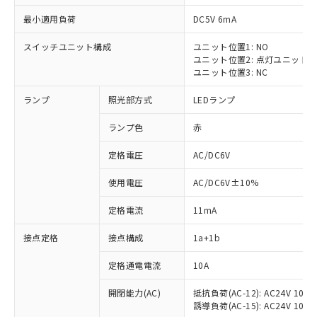
最小適用負荷
DC5V 6mA
スイッチユニット構成
ユニット位置1: NO
ユニット位置2: 点灯ユニット
ユニット位置3: NC
ランプ
照光部方式
LEDランプ
ランプ色
赤
※1 対応状況
定格電圧
AC/DC6V
対応済み：EU RoHS指令（10物質）の
使用電圧
AC/DC6V±10%
非含有に対応した製品が提供可能な商品で
す。
定格電流
11mA
対応予定：EU RoHS指令（10物質）の非含
ご利用条件
有に対応した製品に切り替える予定のある
接点定格
接点構成
1a+1b
商品です。
対応予定なし：EU RoHS指令（10物質）の
定格通電電流
10A
以下の条件をお読みいただき、同意のうえ
非含有に非対応の商品で、対応品を出す予
ご利用ください。
定はありません。
開閉能力(AC)
抵抗負荷(AC-12): AC24V 10A/A
誘導負荷(AC-15): AC24V 10A/AC
調査・確認中：EU RoHS指令（10物質）の
本サービスは、当社制御機器事業取扱