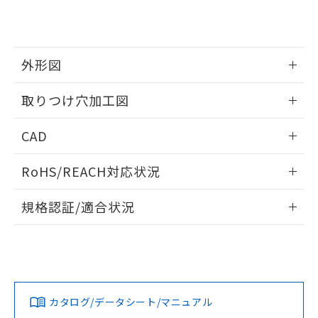
り、2022年1月12日より割愛しておりま
す。
外形図
情報更新：2026/05/21
取りつけ穴加工図
情報更新：2026/05/21
CAD
ログイン/会員登録いただくと、CADデータをダウンロー
RoHS/REACH対応状況
ドすることができます。
情報更新：2026/7/29
規格認証/適合状況
ログイン/会員登録
EU RoHS
注意事項・凡例
A30NW-3MR-TRA-P102-RAについての規格認証/適合状況に
ついては、「カスタマーサポートセンタ お客様相談室」また
は貴社担当オムロン営業員または販売店にお問い合わせくだ
対応状況
対応予定月
※1
※2
さい。
ダウンロードデータをご利用いただく前に、以下を必ずお読
みください。
カタログ/データシート/マニュアル
対応済み
ソフトウェアの使用条件
お問い合わせ