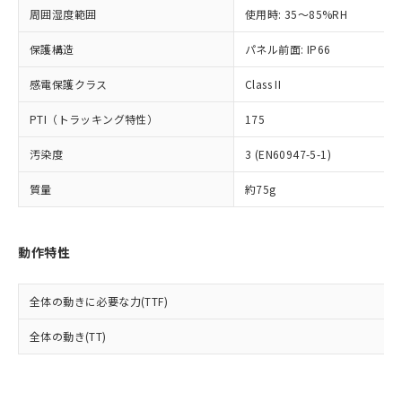
準値以下であることを示します。
該第三者に通知します。また当社は、
示しないようお願いします。
周囲湿度範囲
使用時: 35～85%RH
部品在庫の切り替え状況などにより、予定
「10」：通常の使用状況下において有害物
販売先および販売に係わる関係者が違
マイパーツ機能（部品リスト作成サー
空
受注生産機種、また在庫状況の
月が前後することがあります。
質が外部に漏えいし、環境に深刻な影響を
法に輸出するおそれがある場合は、取
ビス）をご利用いただくには、I-Web
保護構造
パネル前面: IP66
白
情報を公開していない機種
及ぼさない年数を意味します。
り引きをいたしません。
メンバーズにご登録されている必要が
「－」：未確認です。当社販売部門へお問
感電保護クラス
Class II
あります。
い合わせください。
お客様が当ウェブサイト上で当社にご
※3 非含有証明書ダウンロード
PTI（トラッキング特性）
175
登録された部品リストについて、当社
および当社の共同利用者が、当社の製
下記の非含有証明書をダウンロードするこ
汚染度
3 (EN60947-5-1)
品・サービスに関するお客様との取
とができます。
合意する
キャンセル
引・商談に必要な範囲で利用すること
質量
約75g
をご了承ください。
EU RoHS指令（10物質）の非含有証明書
※当社の共同利用者とは、
"個人情報
51物質の非含有証明書（当社基準）
の共同利用に関して"
の「1.共同利
※本証明書は発行日時点で非含有を証明す
動作特性
用者の範囲」に記載されている法人を
るもので、過去に遡って非含有を証明する
指します。
ものではありません。
全体の動きに必要な力(TTF)
また、RoHS指令のフタル酸エステル類４
物質の対応では、対応完了までの期間は出
全体の動き(TT)
荷製品に未対応品が混在することから備考
欄に対応日を記載しておりました。
既に当社にて対応品への在庫切替を完了
していることから、特段のことがない限