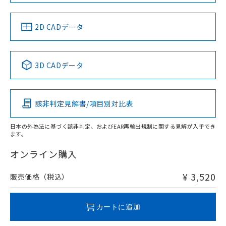
中国 RoHS
注意事項・凡例
2D CADデータ
中国 RoHS表
※1 ※2
3D CADデータ
Pb
Hg
Cd
Cr(VI)
該非判定見解書/項目別対比表
X
O
O
O
日本の外為法に基づく該非判定、およびEAR再輸出規制に関する見解が入手でき
ます。
"対応済み"や非含有の記載がされた商品であっても、流通
在庫等で未対応品が混在する可能性があります。
オンライン購入
非含有品が必要な際は、弊社営業部門もしくは販売店へお
問い合わせください。
¥ 3,520
販売価格（税込）
この製品のRoHS/REACH対応状況ページへ
カートに追加