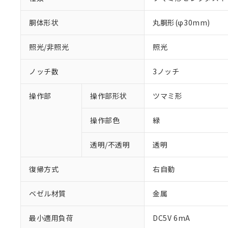
胴体形状
丸胴形(φ30mm)
照光/非照光
照光
ノッチ数
3ノッチ
操作部
操作部形状
ツマミ形
操作部色
緑
透明/不透明
透明
復帰方式
右自動
ベゼル材質
金属
※1 対応状況
最小適用負荷
DC5V 6mA