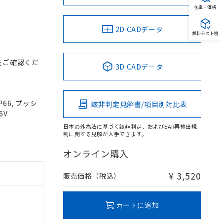
在庫・価格
2D CADデータ
無料テスト機
をご確認くだ
3D CADデータ
66, プッシ
該非判定見解書/項目別対比表
6V
日本の外為法に基づく該非判定、およびEAR再輸出規
制に関する見解が入手できます。
オンライン購入
¥ 3,520
販売価格（税込）
カートに追加