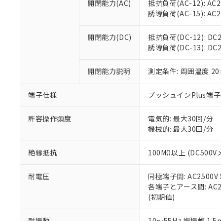
空
受注生産
開閉能力(AC)
抵抗負荷(AC-12): AC24
お客様が当ウ
※3 非含有証明
「－」：未確認で
白
誘導負荷(AC-15): AC24V
が、当社の製
さい。
下記の非含有証明
※当社の共同
開閉能力(DC)
抵抗負荷(DC-12): DC24
いる法人を指
EU RoHS指令（
誘導負荷(DC-13): DC24
51物質の非含有証
※本証明書は発行
開閉能力説明
測定条件: 周囲温度 2
また、RoHS指
混在することから
端子仕様
プッシュインPlus端
既に当社にて対応
り割愛しておりま
許容操作頻度
電気的: 最大30回/分
機械的: 最大30回/分
絶縁抵抗
100MΩ以上 (DC5
耐電圧
同極端子間: AC2500V
各端子とアース間: AC250
(初期値)
耐振動
10～55Hz 複振幅 1.