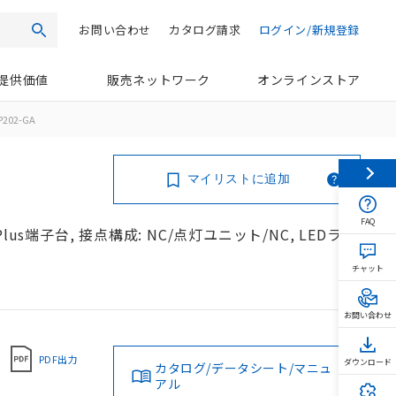
お問い合わせ
カタログ請求
ログイン/新規登録
検索
提供価値
販売ネットワーク
オンラインストア
P202-GA
マイリストに追加
FAQ
us端子台, 接点構成: NC/点灯ユニット/NC, LEDラン
チャット
お問い合わせ
PDF出力
ダウンロード
カタログ/データシート/マニュ
アル