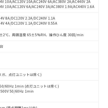
機種、また在庫状況の情報を公開していない機種
V 10A/AC120V 10A/AC240V 6A/AC380V 2A/AC440V 2A
ェブサイト上で当社にご登録された部品リストについて、当社およ
書ダウンロード
す。当社販売部門へお問い合わせください。
 10A/AC120V 6A/AC240V 3A/AC380V 1.9A/AC440V 1.6A
品・サービスに関するお客様との取引・商談に必要な範囲で利用す
合意する
キャンセル
書をダウンロードすることができます。
利用者とは、
"個人情報の共同利用に関して"
の「1.共同利用者の
V 8A/DC120V 2.2A/DC240V 1.1A
します。
10物質）の非含有証明書
V 4A/DC120V 1.1A/DC240V 0.55A
明書（当社基準）
日時点で非含有を証明するもので、過去に遡って非含有を証明するも
0±2℃、周囲湿度 65±5%RH、操作ひん度 30回/min
令のフタル酸エステル類４物質の対応では、対応完了までの期間は出
備考欄に対応日を記載しておりました。
子台
品への在庫切替を完了していることから、特段のことがない限り、20
す。
00Vメガ、点灯ユニットは除く)
 50/60Hz 1min (点灯ユニットは除く)
0V 50/60Hz 1min
5mm (接点開離1ms以内)