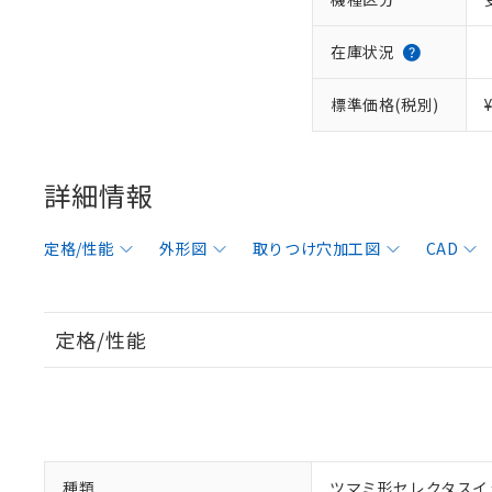
在庫状況
標準価格(税別)
詳細情報
定格/性能
外形図
取りつけ穴加工図
CAD
定格/性能
種類
ツマミ形セレクタスイ