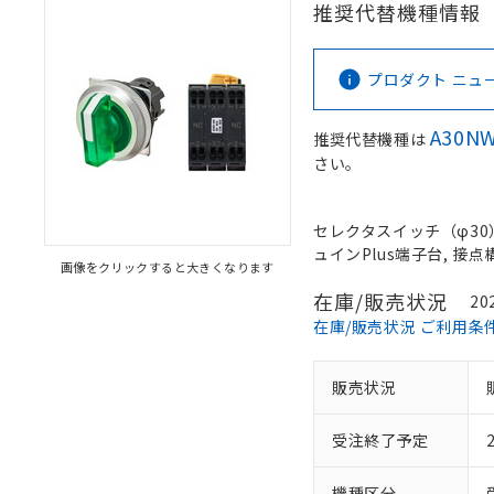
推奨代替機種情報
プロダクト ニュース 
A30NW
推奨代替機種は
さい。
セレクタスイッチ（φ30）,
ュインPlus端子台, 接点構
画像をクリックすると大きくなります
在庫/販売状況
20
在庫/販売状況 ご利用条
販売状況
受注終了予定
機種区分