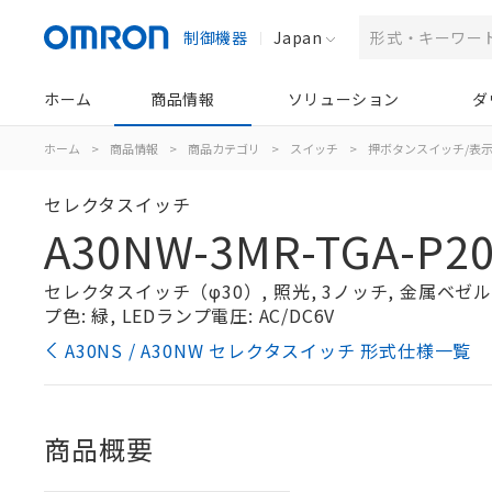
制御機器
Japan
ホーム
商品情報
ソリューション
ダ
ホーム
>
商品情報
>
商品カテゴリ
>
スイッチ
>
押ボタンスイッチ/表
セレクタスイッチ
A30NW-3MR-TGA-P20
セレクタスイッチ（φ30）, 照光, 3ノッチ, 金属ベゼル, 
プ色: 緑, LEDランプ電圧: AC/DC6V
A30NS / A30NW セレクタスイッチ 形式仕様一覧
商品概要