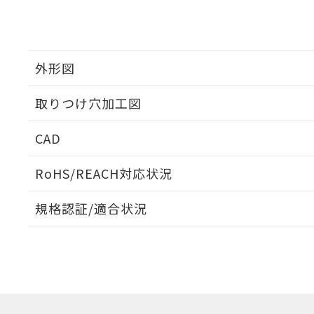
外形図
取りつけ穴加工図
CAD
ログイン/会員登録いただくと、CADデータをダウンロ
RoHS/REACH対応状況
規格認証/適合状況
EU RoHS
注意事項・凡例
A30NW-3MR-TGA-P202-GAについての規格認証/
営業員または販売店にお問い合わせください。
ダウンロードデータをご利用いただく前に、以下を必ずお読
対応状況
対応予定月
※1
※2
ソフトウェアの使用条件
対応済み