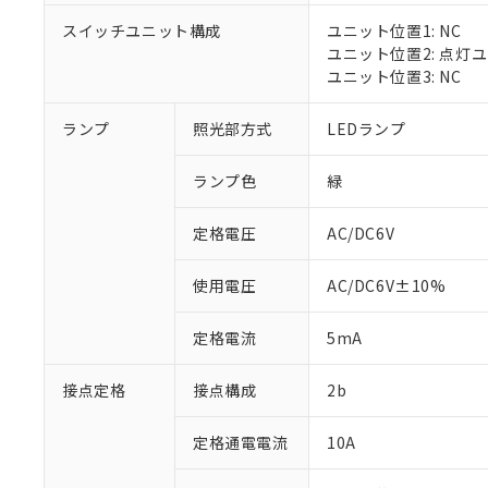
対応済み：EU
スイッチユニット構成
ユニット位置1: NC
対応予定：EU R
ユニット位置2: 点灯
対応予定なし：EU
ユニット位置3: NC
調査・確認中：EU
ご利用条件
非該当品：ライセ
※1 中国RoHS
ランプ
照光部方式
LEDランプ
仕入先様の事情に
があります。
以下の条件をお読
「○」：最大均質
ランプ色
緑
「×」：最大均質
本サービスは
当社は、これ
*EU RoHS指令（10物
「－」：未確認で
鉛(Pb) 1000ppm以下、
くものです。
う）を輸出ま
定格電圧
AC/DC6V
記
説明
六価クロム(Cr(Ⅵ)) 1
当社制御機器
などの必要な
フタル酸ビス(2-エチルヘ
号
*中国RoHS10物質の基準値 
ル（DBP） 1000ppm
在庫状況およ
当社は規制貨
Pb(鉛) :1000ppm、 Hg
但し、RoHS指令で産
使用電圧
AC/DC6V±10%
のであり、閲
ます。
Cr(Ⅵ)(六価クロム) : 
フタル酸エステル類の４
○
一定数以
DBP(フタル酸ジブチル) :
い。
当社は貴社製
DEHP(フタル酸ビス(2-エ
正式な納期状
定格電流
5mA
置等に一切使
当社販売員に
※2 対応予定月
△
一定数に
当社は、貴社
オムロン制御
また当社は、
※2 環境保護使
接点定格
接点構成
2b
在庫状況およ
部品在庫の切り替
たしません。
－
在庫なし
す。
「ｅ」：有害物質
機器販売
定格通電電流
10A
マイパーツ機
「10」：通常の
ている必要が
味します。