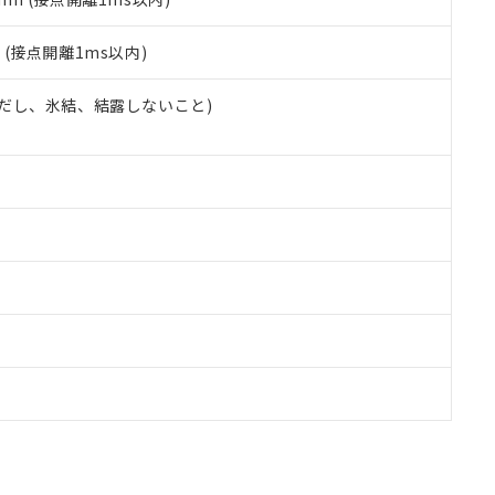
2
(接点開離1ms以内)
 (ただし、氷結、結露しないこと)