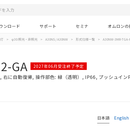
ウンロード
サポート
セミナ
オムロンの
示灯
>
φ30:照光・非照光
>
A30NS / A30NW
>
形式仕様一覧
>
A30NW-3MR-TGA-
2-GA
2027年06月受注終了予定
右に自動復帰, 操作部色: 緑（透明）, IP66, プッシュインPl
日本語
English