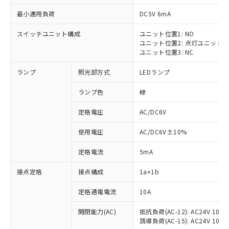
最小適用負荷
DC5V 6mA
スイッチユニット構成
ユニット位置1: NO
ユニット位置2: 点灯ユニット
ユニット位置3: NC
ランプ
照光部方式
LEDランプ
ランプ色
緑
※1 対応状況
定格電圧
AC/DC6V
対応済み：EU RoHS指令（10物質）の
使用電圧
AC/DC6V±10%
非含有に対応した製品が提供可能な商品で
す。
定格電流
5mA
対応予定：EU RoHS指令（10物質）の非含
ご利用条件
有に対応した製品に切り替える予定のある
接点定格
接点構成
1a+1b
商品です。
対応予定なし：EU RoHS指令（10物質）の
定格通電電流
10A
以下の条件をお読みいただき、同意のうえ
非含有に非対応の商品で、対応品を出す予
ご利用ください。
定はありません。
開閉能力(AC)
抵抗負荷(AC-12): AC24V 10A/A
誘導負荷(AC-15): AC24V 10A/AC
調査・確認中：EU RoHS指令（10物質）の
本サービスは、当社制御機器事業取扱