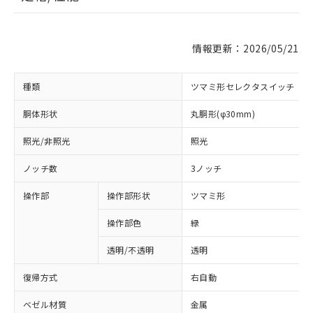
情報更新：2026/05/21
種類
ツマミ形セレクタスイッチ
胴体形状
丸胴形(φ30mm)
照光/非照光
照光
ノッチ数
3ノッチ
操作部
操作部形状
ツマミ形
操作部色
緑
透明/不透明
透明
復帰方式
右自動
ベゼル材質
金属