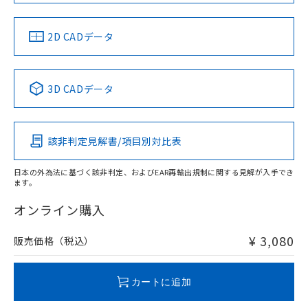
中国 RoHS
注意事項・凡例
2D CADデータ
中国 RoHS表
※1 ※2
3D CADデータ
Pb
Hg
Cd
Cr(VI)
該非判定見解書/項目別対比表
X
O
O
O
日本の外為法に基づく該非判定、およびEAR再輸出規制に関する見解が入手でき
ます。
"対応済み"や非含有の記載がされた商品であっても、流通
在庫等で未対応品が混在する可能性があります。
オンライン購入
非含有品が必要な際は、弊社営業部門もしくは販売店へお
問い合わせください。
¥ 3,080
販売価格（税込）
この製品のRoHS/REACH対応状況ページへ
カートに追加