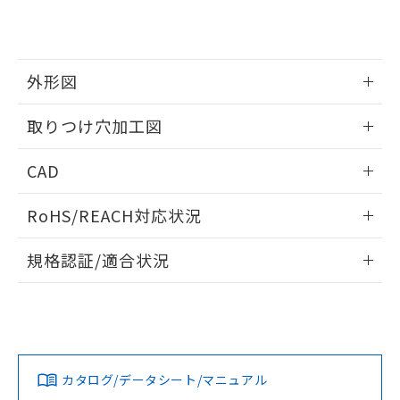
り、2022年1月12日より割愛しておりま
す。
外形図
情報更新：2026/05/21
取りつけ穴加工図
情報更新：2026/05/21
CAD
ログイン/会員登録いただくと、CADデータをダウンロー
RoHS/REACH対応状況
ドすることができます。
情報更新：2026/7/29
規格認証/適合状況
ログイン/会員登録
EU RoHS
注意事項・凡例
A30NW-3MR-TGA-G102-GAについての規格認証/適合状況に
ついては、「カスタマーサポートセンタ お客様相談室」また
は貴社担当オムロン営業員または販売店にお問い合わせくだ
対応状況
対応予定月
※1
※2
さい。
ダウンロードデータをご利用いただく前に、以下を必ずお読
みください。
カタログ/データシート/マニュアル
対応済み
ソフトウェアの使用条件
お問い合わせ