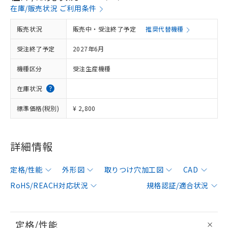
在庫/販売状況 ご利用条件
販売状況
販売中・受注終了予定
推奨代替機種
受注終了予定
2027年6月
機種区分
受注生産機種
在庫状況
標準価格(税別)
¥ 2,800
詳細情報
定格/性能
外形図
取りつけ穴加工図
CAD
RoHS/REACH対応状況
規格認証/適合状況
定格/性能