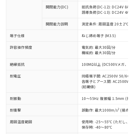
※1 中国RoHS○×表
非含有の対応状況を調査中または確認中の
商品の当社在庫状況および標準価格
開閉能力(DC)
抵抗負荷(DC-12): DC24V 8A/DC
商品です。
(税抜)を提供させていただくもので
誘導負荷(DC-13): DC24V 4A/DC
「○」：最大均質材料含有率が中国RoHSの
非該当品：ライセンス料など無形物で、有
す。
基準値以下であることを示します。
害物質有無と関係のない商品です。
開閉能力説明
測定条件: 周囲温度 20±2℃、
当社制御機器事業取扱商品の中には、
「×」：最大均質材料含有率が中国RoHSの
仕入先様の事情により、非含有部品として
本サービスの対象外となる商品もある
基準値を超えていることを示します。
いたものが、含有品と判明した場合などや
当社は、これら貴社製品のうち、外国
端子仕様
ねじ締め端子 (M3.5)
ことをご了承ください。
「－」：未確認です。当社販売部門へお問
むを得ず変更することがあります。
為替および外国貿易法に定める商品
在庫状況および標準価格照会結果は、
い合わせください。
許容操作頻度
電気的: 最大30回/分
（以下｢規制貨物等」という）を輸出
記載している更新日時点での社内デー
機械的: 最大30回/分
*EU RoHS指令（10物質）：
または国外への提供する場合は、日本
記
タに基づき作成されるものであり、閲
説明
鉛(Pb) 1000ppm以下、 水銀(Hg) 1000ppm以下、 カド
*中国RoHS10物質の基準値 (GB/T26572)：
国政府の輸出許可(または役務取引許
号
覧された時点での実際の在庫および標
ミウム(Cd) 100ppm以下、
Pb(鉛) :1000ppm、 Hg(水銀) : 1000ppm、 Cd(カドミウ
絶縁抵抗
100MΩ以上 (DC500Vメガ、
可)を取得するなどの必要な手続きを
六価クロム(Cr(Ⅵ)) 1000ppm以下、ポリ臭化ビフェニル
ム) : 100ppm、
準価格とは異なる場合があることをご
類(PBB) 1000ppm以下、ポリ臭化ジフェニルエーテル類
Cr(Ⅵ)(六価クロム) : 1000ppm、 PBBs(ポリ臭化ビフェ
とります。
了承ください。
(PBDE) 1000ppm以下、フタル酸ビス(2-エチルヘキシ
耐電圧
同極端子間: AC2500V 50/60
○
一定数以上の在庫あり
ニル類) : 1000ppm、 PBDEs(ポリ臭化ジフェニルエーテ
当社は規制貨物を破棄する場合は、完
ル) (DEHP)(別名：DOP) 1000ppm以下、フタル酸ブチ
正式な納期状況および標準価格はお客
ル類) : 1000ppm、
各端子とアース間: AC2500V 50/
ルベンジル（BBP） 1000ppm以下、フタル酸ジブチル
全に破砕するなど、違法に輸出されな
DBP(フタル酸ジブチル) : 1000ppm、 DIBP(フタル酸ジ
(初期値)
様のお取引先、またはお客様担当のオ
（DBP） 1000ppm以下、フタル酸ジイソブチル
イソブチル) : 1000ppm、 BBP(フタル酸ブチルベンジ
△
一定数には満たないが在庫あり
いよう必要な手段を講じます。
ムロン制御機器販売店・当社販売員に
(DIBP) 1000ppm以下
ル) : 1000ppm、
当社は貴社製品を、核兵器、ミサイ
但し、RoHS指令で産業用監視および制御機器に対する
耐振動
10～55Hz 複振幅 1.5mm (接
DEHP(フタル酸ビス(2-エチルヘキシル)) : 1000ppm
ご相談ください。
適用除外項目は除く。
ル、化学兵器、生物兵器またはその他
－
在庫なし(最新の在庫状況につ
オムロン制御機器販売店や当社販売拠
フタル酸エステル類の４物質については閾値を超える意
2
耐衝撃
誤動作: 最大1000m/s
(接点開
武器並びにこれらの製造装置等に一切
いては、お客様のお取引先、ま
図的な使用がないことを確認しています。
点は「
販売ネットワーク
」をご確認
※2 環境保護使用期限
使用いたしません。
たはお客様担当のオムロン制御
ください。
周囲温度範囲
使用時: -25～55℃ (ただし
当社は、貴社製品を第三者に販売する
機器販売店・当社販売員にご確
在庫状況および標準価格結果を当社の
保存時: -40～80℃
※2 対応予定月
「ｅ」：有害物質（10物質）のすべてが基
場合は、上記1、2および3の内容を当
認ください)
事前の承諾なく第三者に漏洩または開