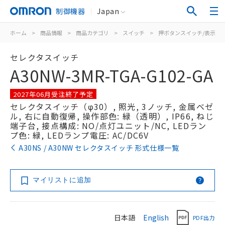
制御機器
Japan
ホーム
>
商品情報
>
商品カテゴリ
>
スイッチ
>
押ボタンスイッチ/表示灯
セレクタスイッチ
A30NW-3MR-TGA-G102-GA
2027年06月受注終了予定
セレクタスイッチ（φ30）, 照光, 3ノッチ, 金属ベゼ
ル, 右に自動復帰, 操作部色: 緑（透明）, IP66, ねじ
端子台, 接点構成: NO/点灯ユニット/NC, LEDラン
プ色: 緑, LEDランプ電圧: AC/DC6V
A30NS / A30NW セレクタスイッチ 形式仕様一覧
マイリストに追加
日本語
English
PDF出力