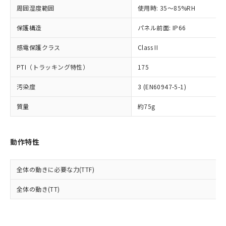
準値以下であることを示します。
該第三者に通知します。また当社は、
示しないようお願いします。
周囲湿度範囲
使用時: 35～85%RH
部品在庫の切り替え状況などにより、予定
「10」：通常の使用状況下において有害物
販売先および販売に係わる関係者が違
マイパーツ機能（部品リスト作成サー
空
受注生産機種、また在庫状況の
月が前後することがあります。
質が外部に漏えいし、環境に深刻な影響を
法に輸出するおそれがある場合は、取
ビス）をご利用いただくには、I-Web
保護構造
パネル前面: IP66
白
情報を公開していない機種
及ぼさない年数を意味します。
り引きをいたしません。
メンバーズにご登録されている必要が
「－」：未確認です。当社販売部門へお問
感電保護クラス
Class II
あります。
い合わせください。
お客様が当ウェブサイト上で当社にご
※3 非含有証明書ダウンロード
PTI（トラッキング特性）
175
登録された部品リストについて、当社
および当社の共同利用者が、当社の製
下記の非含有証明書をダウンロードするこ
汚染度
3 (EN60947-5-1)
品・サービスに関するお客様との取
とができます。
合意する
キャンセル
引・商談に必要な範囲で利用すること
質量
約75g
をご了承ください。
EU RoHS指令（10物質）の非含有証明書
※当社の共同利用者とは、
"個人情報
51物質の非含有証明書（当社基準）
の共同利用に関して"
の「1.共同利
※本証明書は発行日時点で非含有を証明す
動作特性
用者の範囲」に記載されている法人を
るもので、過去に遡って非含有を証明する
指します。
ものではありません。
全体の動きに必要な力(TTF)
また、RoHS指令のフタル酸エステル類４
物質の対応では、対応完了までの期間は出
全体の動き(TT)
荷製品に未対応品が混在することから備考
欄に対応日を記載しておりました。
既に当社にて対応品への在庫切替を完了
していることから、特段のことがない限