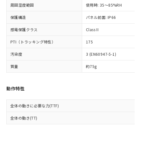
準値以下であることを示します。
該第三者に通知します。また当社は、
示しないようお願いします。
周囲湿度範囲
使用時: 35～85%RH
部品在庫の切り替え状況などにより、予定
「10」：通常の使用状況下において有害物
販売先および販売に係わる関係者が違
マイパーツ機能（部品リスト作成サー
空
受注生産機種、また在庫状況の
月が前後することがあります。
質が外部に漏えいし、環境に深刻な影響を
法に輸出するおそれがある場合は、取
ビス）をご利用いただくには、I-Web
保護構造
パネル前面: IP66
白
情報を公開していない機種
及ぼさない年数を意味します。
り引きをいたしません。
メンバーズにご登録されている必要が
「－」：未確認です。当社販売部門へお問
感電保護クラス
Class II
あります。
い合わせください。
お客様が当ウェブサイト上で当社にご
※3 非含有証明書ダウンロード
PTI（トラッキング特性）
175
登録された部品リストについて、当社
および当社の共同利用者が、当社の製
下記の非含有証明書をダウンロードするこ
汚染度
3 (EN60947-5-1)
品・サービスに関するお客様との取
とができます。
合意する
キャンセル
引・商談に必要な範囲で利用すること
質量
約75g
をご了承ください。
EU RoHS指令（10物質）の非含有証明書
※当社の共同利用者とは、
"個人情報
51物質の非含有証明書（当社基準）
の共同利用に関して"
の「1.共同利
※本証明書は発行日時点で非含有を証明す
動作特性
用者の範囲」に記載されている法人を
るもので、過去に遡って非含有を証明する
指します。
ものではありません。
全体の動きに必要な力(TTF)
また、RoHS指令のフタル酸エステル類４
物質の対応では、対応完了までの期間は出
全体の動き(TT)
荷製品に未対応品が混在することから備考
欄に対応日を記載しておりました。
既に当社にて対応品への在庫切替を完了
していることから、特段のことがない限