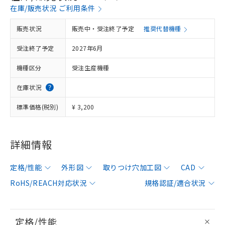
在庫/販売状況 ご利用条件
販売状況
販売中・受注終了予定
推奨代替機種
受注終了予定
2027年6月
機種区分
受注生産機種
在庫状況
標準価格(税別)
¥ 3,200
詳細情報
定格/性能
外形図
取りつけ穴加工図
CAD
RoHS/REACH対応状況
規格認証/適合状況
定格/性能