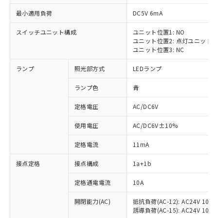
最小適用負荷
DC5V 6mA
スイッチユニット構成
ユニット位置1: NO
ユニット位置2: 点灯ユニット
ユニット位置3: NC
ランプ
照光部方式
LEDランプ
ランプ色
青
※1 対応状況
定格電圧
AC/DC6V
対応済み：EU RoHS指令（10物質）の
使用電圧
AC/DC6V±10%
非含有に対応した製品が提供可能な商品で
す。
定格電流
11mA
対応予定：EU RoHS指令（10物質）の非含
ご利用条件
有に対応した製品に切り替える予定のある
接点定格
接点構成
1a+1b
商品です。
対応予定なし：EU RoHS指令（10物質）の
定格通電電流
10A
以下の条件をお読みいただき、同意のうえ
非含有に非対応の商品で、対応品を出す予
ご利用ください。
定はありません。
開閉能力(AC)
抵抗負荷(AC-12): AC24V 10A/A
誘導負荷(AC-15): AC24V 10A/AC
調査・確認中：EU RoHS指令（10物質）の
本サービスは、当社制御機器事業取扱