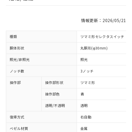
情報更新：2026/05/21
種類
ツマミ形セレクタスイッチ
胴体形状
丸胴形(φ30mm)
照光/非照光
照光
ノッチ数
3ノッチ
操作部
操作部形状
ツマミ形
操作部色
青
透明/不透明
透明
復帰方式
右自動
ベゼル材質
金属