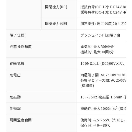
※1 中国RoHS○×表
非含有の対応状況を調査中または確認中の
商品の当社在庫状況および標準価格
開閉能力(DC)
抵抗負荷(DC-12): DC24V 8A/DC
商品です。
(税抜)を提供させていただくもので
誘導負荷(DC-13): DC24V 4A/DC
「○」：最大均質材料含有率が中国RoHSの
非該当品：ライセンス料など無形物で、有
す。
基準値以下であることを示します。
害物質有無と関係のない商品です。
開閉能力説明
測定条件: 周囲温度 20±2℃、
当社制御機器事業取扱商品の中には、
「×」：最大均質材料含有率が中国RoHSの
仕入先様の事情により、非含有部品として
本サービスの対象外となる商品もある
基準値を超えていることを示します。
いたものが、含有品と判明した場合などや
当社は、これら貴社製品のうち、外国
端子仕様
プッシュインPlus端子台
ことをご了承ください。
「－」：未確認です。当社販売部門へお問
むを得ず変更することがあります。
為替および外国貿易法に定める商品
在庫状況および標準価格照会結果は、
い合わせください。
許容操作頻度
電気的: 最大30回/分
（以下｢規制貨物等」という）を輸出
記載している更新日時点での社内デー
機械的: 最大30回/分
*EU RoHS指令（10物質）：
または国外への提供する場合は、日本
記
タに基づき作成されるものであり、閲
説明
鉛(Pb) 1000ppm以下、 水銀(Hg) 1000ppm以下、 カド
*中国RoHS10物質の基準値 (GB/T26572)：
国政府の輸出許可(または役務取引許
号
覧された時点での実際の在庫および標
ミウム(Cd) 100ppm以下、
Pb(鉛) :1000ppm、 Hg(水銀) : 1000ppm、 Cd(カドミウ
絶縁抵抗
100MΩ以上 (DC500Vメガ、
可)を取得するなどの必要な手続きを
六価クロム(Cr(Ⅵ)) 1000ppm以下、ポリ臭化ビフェニル
ム) : 100ppm、
準価格とは異なる場合があることをご
類(PBB) 1000ppm以下、ポリ臭化ジフェニルエーテル類
Cr(Ⅵ)(六価クロム) : 1000ppm、 PBBs(ポリ臭化ビフェ
とります。
了承ください。
(PBDE) 1000ppm以下、フタル酸ビス(2-エチルヘキシ
耐電圧
同極端子間: AC2500V 50/60
○
一定数以上の在庫あり
ニル類) : 1000ppm、 PBDEs(ポリ臭化ジフェニルエーテ
当社は規制貨物を破棄する場合は、完
ル) (DEHP)(別名：DOP) 1000ppm以下、フタル酸ブチ
正式な納期状況および標準価格はお客
ル類) : 1000ppm、
各端子とアース間: AC2500V 50/
ルベンジル（BBP） 1000ppm以下、フタル酸ジブチル
全に破砕するなど、違法に輸出されな
DBP(フタル酸ジブチル) : 1000ppm、 DIBP(フタル酸ジ
(初期値)
様のお取引先、またはお客様担当のオ
（DBP） 1000ppm以下、フタル酸ジイソブチル
イソブチル) : 1000ppm、 BBP(フタル酸ブチルベンジ
△
一定数には満たないが在庫あり
いよう必要な手段を講じます。
ムロン制御機器販売店・当社販売員に
(DIBP) 1000ppm以下
ル) : 1000ppm、
当社は貴社製品を、核兵器、ミサイ
但し、RoHS指令で産業用監視および制御機器に対する
耐振動
10～55Hz 複振幅 1.5mm (接
DEHP(フタル酸ビス(2-エチルヘキシル)) : 1000ppm
ご相談ください。
適用除外項目は除く。
ル、化学兵器、生物兵器またはその他
－
在庫なし(最新の在庫状況につ
オムロン制御機器販売店や当社販売拠
フタル酸エステル類の４物質については閾値を超える意
2
耐衝撃
誤動作: 最大1000m/s
(接点開
武器並びにこれらの製造装置等に一切
いては、お客様のお取引先、ま
図的な使用がないことを確認しています。
点は「
販売ネットワーク
」をご確認
※2 環境保護使用期限
使用いたしません。
たはお客様担当のオムロン制御
ください。
周囲温度範囲
使用時: -25～55℃ (ただし
当社は、貴社製品を第三者に販売する
機器販売店・当社販売員にご確
在庫状況および標準価格結果を当社の
保存時: -40～80℃
※2 対応予定月
「ｅ」：有害物質（10物質）のすべてが基
場合は、上記1、2および3の内容を当
認ください)
事前の承諾なく第三者に漏洩または開