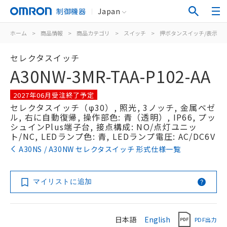
制御機器
Japan
ホーム
>
商品情報
>
商品カテゴリ
>
スイッチ
>
押ボタンスイッチ/表示灯
セレクタスイッチ
A30NW-3MR-TAA-P102-AA
2027年06月受注終了予定
セレクタスイッチ（φ30）, 照光, 3ノッチ, 金属ベゼ
ル, 右に自動復帰, 操作部色: 青（透明）, IP66, プッ
シュインPlus端子台, 接点構成: NO/点灯ユニッ
ト/NC, LEDランプ色: 青, LEDランプ電圧: AC/DC6V
A30NS / A30NW セレクタスイッチ 形式仕様一覧
マイリストに追加
日本語
English
PDF出力