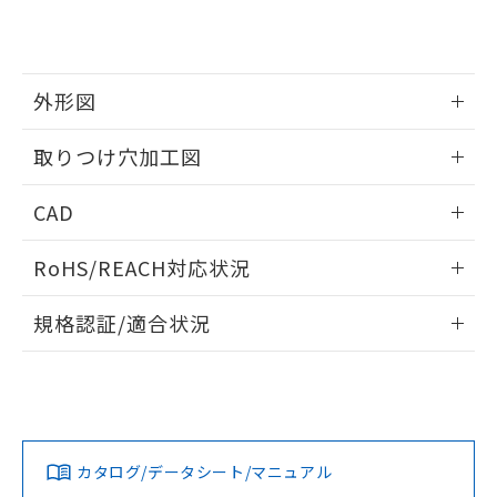
り、2022年1月12日より割愛しておりま
す。
外形図
情報更新：2026/05/21
取りつけ穴加工図
情報更新：2026/05/21
CAD
ログイン/会員登録いただくと、CADデータをダウンロー
RoHS/REACH対応状況
ドすることができます。
情報更新：2026/7/29
規格認証/適合状況
ログイン/会員登録
EU RoHS
注意事項・凡例
A30NW-3MR-TAA-P102-AAについての規格認証/適合状況に
ついては、「カスタマーサポートセンタ お客様相談室」また
は貴社担当オムロン営業員または販売店にお問い合わせくだ
対応状況
対応予定月
※1
※2
さい。
ダウンロードデータをご利用いただく前に、以下を必ずお読
みください。
カタログ/データシート/マニュアル
対応済み
ソフトウェアの使用条件
お問い合わせ