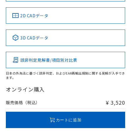
中国 RoHS
注意事項・凡例
2D CADデータ
中国 RoHS表
※1 ※2
3D CADデータ
Pb
Hg
Cd
Cr(VI)
該非判定見解書/項目別対比表
X
O
O
O
日本の外為法に基づく該非判定、およびEAR再輸出規制に関する見解が入手でき
ます。
"対応済み"や非含有の記載がされた商品であっても、流通
在庫等で未対応品が混在する可能性があります。
オンライン購入
非含有品が必要な際は、弊社営業部門もしくは販売店へお
問い合わせください。
¥ 3,520
販売価格（税込）
この製品のRoHS/REACH対応状況ページへ
カートに追加