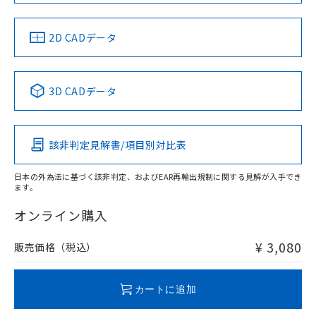
中国 RoHS
注意事項・凡例
2D CADデータ
中国 RoHS表
※1 ※2
3D CADデータ
Pb
Hg
Cd
Cr(VI)
該非判定見解書/項目別対比表
X
O
O
O
日本の外為法に基づく該非判定、およびEAR再輸出規制に関する見解が入手でき
ます。
"対応済み"や非含有の記載がされた商品であっても、流通
在庫等で未対応品が混在する可能性があります。
オンライン購入
非含有品が必要な際は、弊社営業部門もしくは販売店へお
問い合わせください。
¥ 3,080
販売価格（税込）
この製品のRoHS/REACH対応状況ページへ
カートに追加