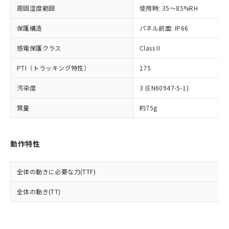
準値以下であることを示します。
該第三者に通知します。また当社は、
示しないようお願いします。
周囲湿度範囲
使用時: 35～85%RH
部品在庫の切り替え状況などにより、予定
「10」：通常の使用状況下において有害物
販売先および販売に係わる関係者が違
マイパーツ機能（部品リスト作成サー
空
受注生産機種、また在庫状況の
月が前後することがあります。
質が外部に漏えいし、環境に深刻な影響を
法に輸出するおそれがある場合は、取
ビス）をご利用いただくには、I-Web
保護構造
パネル前面: IP66
白
情報を公開していない機種
及ぼさない年数を意味します。
り引きをいたしません。
メンバーズにご登録されている必要が
「－」：未確認です。当社販売部門へお問
感電保護クラス
Class II
あります。
い合わせください。
お客様が当ウェブサイト上で当社にご
※3 非含有証明書ダウンロード
PTI（トラッキング特性）
175
登録された部品リストについて、当社
および当社の共同利用者が、当社の製
下記の非含有証明書をダウンロードするこ
汚染度
3 (EN60947-5-1)
品・サービスに関するお客様との取
とができます。
合意する
キャンセル
引・商談に必要な範囲で利用すること
質量
約75g
をご了承ください。
EU RoHS指令（10物質）の非含有証明書
※当社の共同利用者とは、
"個人情報
51物質の非含有証明書（当社基準）
の共同利用に関して"
の「1.共同利
※本証明書は発行日時点で非含有を証明す
動作特性
用者の範囲」に記載されている法人を
るもので、過去に遡って非含有を証明する
指します。
ものではありません。
全体の動きに必要な力(TTF)
また、RoHS指令のフタル酸エステル類４
物質の対応では、対応完了までの期間は出
全体の動き(TT)
荷製品に未対応品が混在することから備考
欄に対応日を記載しておりました。
既に当社にて対応品への在庫切替を完了
していることから、特段のことがない限