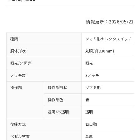
情報更新：2026/05/21
種類
ツマミ形セレクタスイッチ
胴体形状
丸胴形(φ30mm)
照光/非照光
照光
ノッチ数
3ノッチ
操作部
操作部形状
ツマミ形
操作部色
青
透明/不透明
透明
復帰方式
右自動
ベゼル材質
金属