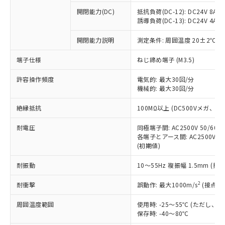
※1 中国RoHS○×表
非含有の対応状況を調査中または確認中の
商品の当社在庫状況および標準価格
開閉能力(DC)
抵抗負荷(DC-12): DC24V 8A/DC
商品です。
(税抜)を提供させていただくもので
誘導負荷(DC-13): DC24V 4A/DC
「○」：最大均質材料含有率が中国RoHSの
非該当品：ライセンス料など無形物で、有
す。
基準値以下であることを示します。
害物質有無と関係のない商品です。
開閉能力説明
測定条件: 周囲温度 20±2℃、
当社制御機器事業取扱商品の中には、
「×」：最大均質材料含有率が中国RoHSの
仕入先様の事情により、非含有部品として
本サービスの対象外となる商品もある
基準値を超えていることを示します。
いたものが、含有品と判明した場合などや
当社は、これら貴社製品のうち、外国
端子仕様
ねじ締め端子 (M3.5)
ことをご了承ください。
「－」：未確認です。当社販売部門へお問
むを得ず変更することがあります。
為替および外国貿易法に定める商品
在庫状況および標準価格照会結果は、
い合わせください。
許容操作頻度
電気的: 最大30回/分
（以下｢規制貨物等」という）を輸出
記載している更新日時点での社内デー
機械的: 最大30回/分
*EU RoHS指令（10物質）：
または国外への提供する場合は、日本
記
タに基づき作成されるものであり、閲
説明
鉛(Pb) 1000ppm以下、 水銀(Hg) 1000ppm以下、 カド
*中国RoHS10物質の基準値 (GB/T26572)：
国政府の輸出許可(または役務取引許
号
覧された時点での実際の在庫および標
ミウム(Cd) 100ppm以下、
Pb(鉛) :1000ppm、 Hg(水銀) : 1000ppm、 Cd(カドミウ
絶縁抵抗
100MΩ以上 (DC500Vメガ、
可)を取得するなどの必要な手続きを
六価クロム(Cr(Ⅵ)) 1000ppm以下、ポリ臭化ビフェニル
ム) : 100ppm、
準価格とは異なる場合があることをご
類(PBB) 1000ppm以下、ポリ臭化ジフェニルエーテル類
Cr(Ⅵ)(六価クロム) : 1000ppm、 PBBs(ポリ臭化ビフェ
とります。
了承ください。
(PBDE) 1000ppm以下、フタル酸ビス(2-エチルヘキシ
耐電圧
同極端子間: AC2500V 50/60
○
一定数以上の在庫あり
ニル類) : 1000ppm、 PBDEs(ポリ臭化ジフェニルエーテ
当社は規制貨物を破棄する場合は、完
ル) (DEHP)(別名：DOP) 1000ppm以下、フタル酸ブチ
正式な納期状況および標準価格はお客
ル類) : 1000ppm、
各端子とアース間: AC2500V 50/
ルベンジル（BBP） 1000ppm以下、フタル酸ジブチル
全に破砕するなど、違法に輸出されな
DBP(フタル酸ジブチル) : 1000ppm、 DIBP(フタル酸ジ
(初期値)
様のお取引先、またはお客様担当のオ
（DBP） 1000ppm以下、フタル酸ジイソブチル
イソブチル) : 1000ppm、 BBP(フタル酸ブチルベンジ
△
一定数には満たないが在庫あり
いよう必要な手段を講じます。
ムロン制御機器販売店・当社販売員に
(DIBP) 1000ppm以下
ル) : 1000ppm、
当社は貴社製品を、核兵器、ミサイ
但し、RoHS指令で産業用監視および制御機器に対する
耐振動
10～55Hz 複振幅 1.5mm (接
DEHP(フタル酸ビス(2-エチルヘキシル)) : 1000ppm
ご相談ください。
適用除外項目は除く。
ル、化学兵器、生物兵器またはその他
－
在庫なし(最新の在庫状況につ
オムロン制御機器販売店や当社販売拠
フタル酸エステル類の４物質については閾値を超える意
2
耐衝撃
誤動作: 最大1000m/s
(接点開
武器並びにこれらの製造装置等に一切
いては、お客様のお取引先、ま
図的な使用がないことを確認しています。
点は「
販売ネットワーク
」をご確認
※2 環境保護使用期限
使用いたしません。
たはお客様担当のオムロン制御
ください。
周囲温度範囲
使用時: -25～55℃ (ただし
当社は、貴社製品を第三者に販売する
機器販売店・当社販売員にご確
在庫状況および標準価格結果を当社の
保存時: -40～80℃
※2 対応予定月
「ｅ」：有害物質（10物質）のすべてが基
場合は、上記1、2および3の内容を当
認ください)
事前の承諾なく第三者に漏洩または開