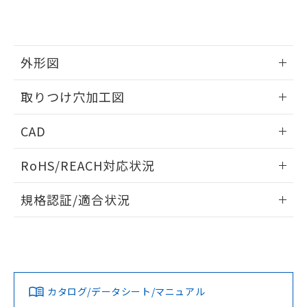
り、2022年1月12日より割愛しておりま
す。
外形図
情報更新：2026/05/21
取りつけ穴加工図
情報更新：2026/05/21
CAD
ログイン/会員登録いただくと、CADデータをダウンロー
RoHS/REACH対応状況
ドすることができます。
情報更新：2026/7/29
規格認証/適合状況
ログイン/会員登録
EU RoHS
注意事項・凡例
A30NW-3MR-TAA-G201-AAについての規格認証/適合状況に
ついては、「カスタマーサポートセンタ お客様相談室」また
は貴社担当オムロン営業員または販売店にお問い合わせくだ
対応状況
対応予定月
※1
※2
さい。
ダウンロードデータをご利用いただく前に、以下を必ずお読
みください。
カタログ/データシート/マニュアル
対応済み
ソフトウェアの使用条件
お問い合わせ