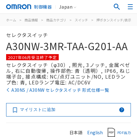
制御機器
Japan
ホーム
>
商品情報
>
商品カテゴリ
>
スイッチ
>
押ボタンスイッチ/表示灯
セレクタスイッチ
A30NW-3MR-TAA-G201-AA
2027年06月受注終了予定
セレクタスイッチ（φ30）, 照光, 3ノッチ, 金属ベゼ
ル, 右に自動復帰, 操作部色: 青（透明）, IP66, ねじ
端子台, 接点構成: NC/点灯ユニット/NO, LEDラン
プ色: 青, LEDランプ電圧: AC/DC6V
A30NS / A30NW セレクタスイッチ 形式仕様一覧
マイリストに追加
日本語
English
PDF出力