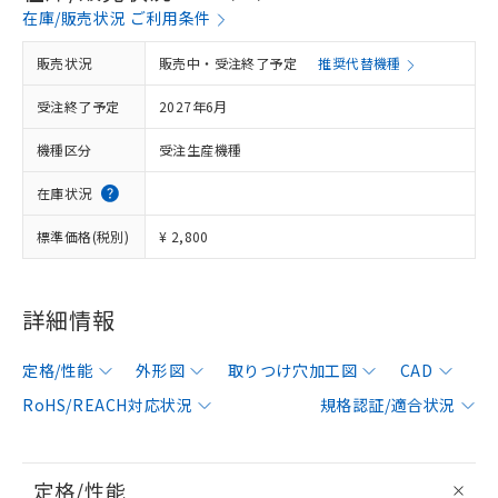
在庫/販売状況 ご利用条件
販売状況
販売中・受注終了予定
推奨代替機種
受注終了予定
2027年6月
機種区分
受注生産機種
在庫状況
標準価格(税別)
¥ 2,800
詳細情報
定格/性能
外形図
取りつけ穴加工図
CAD
RoHS/REACH対応状況
規格認証/適合状況
定格/性能