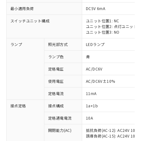
最小適用負荷
DC5V 6mA
スイッチユニット構成
ユニット位置1: NC
ユニット位置2: 点灯ユニット
ユニット位置3: NO
ランプ
照光部方式
LEDランプ
ランプ色
青
※1 対応状況
定格電圧
AC/DC6V
対応済み：EU RoHS指令（10物質）の
使用電圧
AC/DC6V±10%
非含有に対応した製品が提供可能な商品で
す。
定格電流
11mA
対応予定：EU RoHS指令（10物質）の非含
ご利用条件
有に対応した製品に切り替える予定のある
接点定格
接点構成
1a+1b
商品です。
対応予定なし：EU RoHS指令（10物質）の
定格通電電流
10A
以下の条件をお読みいただき、同意のうえ
非含有に非対応の商品で、対応品を出す予
ご利用ください。
定はありません。
開閉能力(AC)
抵抗負荷(AC-12): AC24V 10A/A
誘導負荷(AC-15): AC24V 10A/AC
調査・確認中：EU RoHS指令（10物質）の
本サービスは、当社制御機器事業取扱