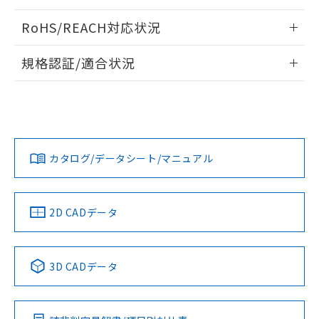
ログイン/会員登録いただくと、CADデータをダウンロー
RoHS/REACH対応状況
ドすることができます。
情報更新：2026/7/29
規格認証/適合状況
ログイン/会員登録
EU RoHS
注意事項・凡例
A30NW-3MM-TYA-G202-YAについての規格認証/適合状況に
ついては、「カスタマーサポートセンタ お客様相談室」また
は貴社担当オムロン営業員または販売店にお問い合わせくだ
対応状況
対応予定月
※1
※2
さい。
ダウンロードデータをご利用いただく前に、以下を必ずお読
みください。
カタログ/データシート/マニュアル
対応済み
ソフトウェアの使用条件
お問い合わせ
中国 RoHS
注意事項・凡例
2D CADデータ
中国 RoHS表
※1 ※2
3D CADデータ
Pb
Hg
Cd
Cr(VI)