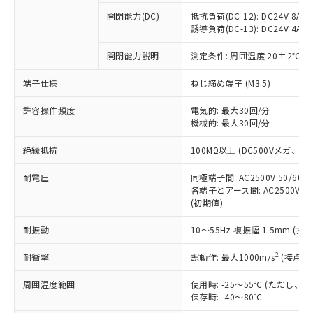
本サービスの対象外となる商品もある
基準値を超えていることを示します。
いたものが、含有品と判明した場合などや
当社は、これら貴社製品のうち、外国
ことをご了承ください。
開閉能力(DC)
抵抗負荷(DC-12): DC24V 8A/DC
「－」：未確認です。当社販売部門へお問
むを得ず変更することがあります。
為替および外国貿易法に定める商品
誘導負荷(DC-13): DC24V 4A/DC
在庫状況および標準価格照会結果は、
い合わせください。
（以下｢規制貨物等」という）を輸出
記載している更新日時点での社内デー
*EU RoHS指令（10物質）：
または国外への提供する場合は、日本
開閉能力説明
測定条件: 周囲温度 20±2℃、
記
タに基づき作成されるものであり、閲
説明
鉛(Pb) 1000ppm以下、 水銀(Hg) 1000ppm以下、 カド
*中国RoHS10物質の基準値 (GB/T26572)：
国政府の輸出許可(または役務取引許
号
覧された時点での実際の在庫および標
ミウム(Cd) 100ppm以下、
Pb(鉛) :1000ppm、 Hg(水銀) : 1000ppm、 Cd(カドミウ
端子仕様
ねじ締め端子 (M3.5)
可)を取得するなどの必要な手続きを
六価クロム(Cr(Ⅵ)) 1000ppm以下、ポリ臭化ビフェニル
ム) : 100ppm、
準価格とは異なる場合があることをご
類(PBB) 1000ppm以下、ポリ臭化ジフェニルエーテル類
Cr(Ⅵ)(六価クロム) : 1000ppm、 PBBs(ポリ臭化ビフェ
とります。
了承ください。
(PBDE) 1000ppm以下、フタル酸ビス(2-エチルヘキシ
○
一定数以上の在庫あり
ニル類) : 1000ppm、 PBDEs(ポリ臭化ジフェニルエーテ
許容操作頻度
電気的: 最大30回/分
当社は規制貨物を破棄する場合は、完
ル) (DEHP)(別名：DOP) 1000ppm以下、フタル酸ブチ
正式な納期状況および標準価格はお客
ル類) : 1000ppm、
機械的: 最大30回/分
ルベンジル（BBP） 1000ppm以下、フタル酸ジブチル
全に破砕するなど、違法に輸出されな
DBP(フタル酸ジブチル) : 1000ppm、 DIBP(フタル酸ジ
様のお取引先、またはお客様担当のオ
（DBP） 1000ppm以下、フタル酸ジイソブチル
イソブチル) : 1000ppm、 BBP(フタル酸ブチルベンジ
△
一定数には満たないが在庫あり
いよう必要な手段を講じます。
ムロン制御機器販売店・当社販売員に
(DIBP) 1000ppm以下
ル) : 1000ppm、
絶縁抵抗
100MΩ以上 (DC500Vメガ、
当社は貴社製品を、核兵器、ミサイ
但し、RoHS指令で産業用監視および制御機器に対する
DEHP(フタル酸ビス(2-エチルヘキシル)) : 1000ppm
ご相談ください。
適用除外項目は除く。
ル、化学兵器、生物兵器またはその他
－
在庫なし(最新の在庫状況につ
オムロン制御機器販売店や当社販売拠
耐電圧
同極端子間: AC2500V 50/60
フタル酸エステル類の４物質については閾値を超える意
武器並びにこれらの製造装置等に一切
いては、お客様のお取引先、ま
図的な使用がないことを確認しています。
各端子とアース間: AC2500V 50/
点は「
販売ネットワーク
」をご確認
※2 環境保護使用期限
使用いたしません。
(初期値)
たはお客様担当のオムロン制御
ください。
当社は、貴社製品を第三者に販売する
機器販売店・当社販売員にご確
在庫状況および標準価格結果を当社の
※2 対応予定月
「ｅ」：有害物質（10物質）のすべてが基
耐振動
10～55Hz 複振幅 1.5mm (接
場合は、上記1、2および3の内容を当
認ください)
事前の承諾なく第三者に漏洩または開
準値以下であることを示します。
該第三者に通知します。また当社は、
示しないようお願いします。
2
耐衝撃
誤動作: 最大1000m/s
(接点開
部品在庫の切り替え状況などにより、予定
「10」：通常の使用状況下において有害物
販売先および販売に係わる関係者が違
マイパーツ機能（部品リスト作成サー
空
受注生産機種、また在庫状況の
月が前後することがあります。
質が外部に漏えいし、環境に深刻な影響を
法に輸出するおそれがある場合は、取
ビス）をご利用いただくには、I-Web
白
情報を公開していない機種
周囲温度範囲
使用時: -25～55℃ (ただし
及ぼさない年数を意味します。
り引きをいたしません。
メンバーズにご登録されている必要が
保存時: -40～80℃
「－」：未確認です。当社販売部門へお問
あります。