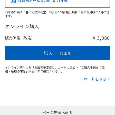
該非判定見解書/項目別対比表
X
O
O
O
日本の外為法に基づく該非判定、およびEAR再輸出規制に関する見解が入手でき
ます。
"対応済み"や非含有の記載がされた商品であっても、流通
在庫等で未対応品が混在する可能性があります。
オンライン購入
非含有品が必要な際は、弊社営業部門もしくは販売店へお
問い合わせください。
¥ 3,080
販売価格（税込）
この製品のRoHS/REACH対応状況ページへ
カートに追加
オンライン購入における出荷予定日は、カートに追加～「ご購入手続き：価
格・納期の確認」画面にてご確認ください。
カートをみる
ページ先頭へ戻る