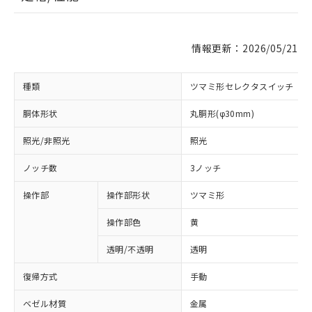
情報更新：2026/05/21
種類
ツマミ形セレクタスイッチ
胴体形状
丸胴形(φ30mm)
照光/非照光
照光
ノッチ数
3ノッチ
操作部
操作部形状
ツマミ形
操作部色
黄
透明/不透明
透明
復帰方式
手動
ベゼル材質
金属