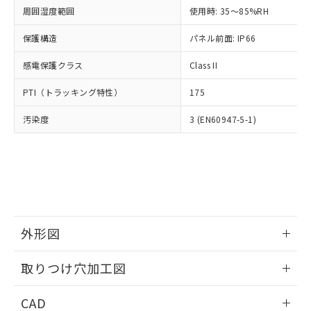
い合わせください。
お客様が当ウェブサイト上で当社にご
周囲湿度範囲
使用時: 35～85%RH
※3 非含有証明書ダウンロード
登録された部品リストについて、当社
保護構造
パネル前面: IP66
および当社の共同利用者が、当社の製
下記の非含有証明書をダウンロードするこ
品・サービスに関するお客様との取
とができます。
感電保護クラス
Class II
合意する
キャンセル
引・商談に必要な範囲で利用すること
をご了承ください。
EU RoHS指令（10物質）の非含有証明書
PTI（トラッキング特性）
175
※当社の共同利用者とは、
"個人情報
51物質の非含有証明書（当社基準）
の共同利用に関して"
の「1.共同利
汚染度
3 (EN60947-5-1)
※本証明書は発行日時点で非含有を証明す
用者の範囲」に記載されている法人を
るもので、過去に遡って非含有を証明する
指します。
ものではありません。
また、RoHS指令のフタル酸エステル類４
物質の対応では、対応完了までの期間は出
荷製品に未対応品が混在することから備考
欄に対応日を記載しておりました。
既に当社にて対応品への在庫切替を完了
外形図
していることから、特段のことがない限
り、2022年1月12日より割愛しておりま
情報更新：2026/05/21
取りつけ穴加工図
す。
情報更新：2026/05/21
CAD