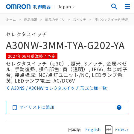
制御機器
Japan
ホーム
>
商品情報
>
商品カテゴリ
>
スイッチ
>
押ボタンスイッチ/表示灯
セレクタスイッチ
A30NW-3MM-TYA-G202-YA
2027年06月受注終了予定
セレクタスイッチ（φ30）, 照光, 3ノッチ, 金属ベゼ
ル, 手動復帰, 操作部色: 黄（透明）, IP66, ねじ端子
台, 接点構成: NC/点灯ユニット/NC, LEDランプ色:
黄, LEDランプ電圧: AC/DC6V
A30NS / A30NW セレクタスイッチ 形式仕様一覧
マイリストに追加
日本語
English
PDF出力