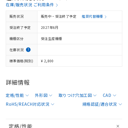
在庫/販売状況 ご利用条件
販売状況
販売中・受注終了予定
推奨代替機種
受注終了予定
2027年6月
機種区分
受注生産機種
在庫状況
標準価格(税別)
¥ 2,800
詳細情報
定格/性能
外形図
取りつけ穴加工図
CAD
RoHS/REACH対応状況
規格認証/適合状況
定格/性能