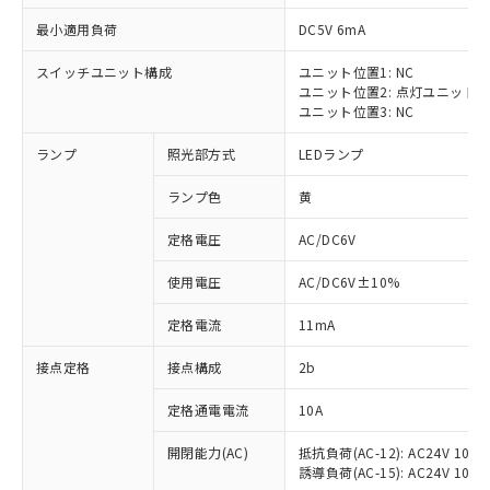
最小適用負荷
DC5V 6mA
スイッチユニット構成
ユニット位置1: NC
ユニット位置2: 点灯ユニット
※1 対応状況
ユニット位置3: NC
ランプ
照光部方式
LEDランプ
対応済み：EU RoHS指令（10物質）の
非含有に対応した製品が提供可能な商品で
ランプ色
黄
す。
対応予定：EU RoHS指令（10物質）の非含
定格電圧
AC/DC6V
ご利用条件
有に対応した製品に切り替える予定のある
商品です。
使用電圧
AC/DC6V±10%
対応予定なし：EU RoHS指令（10物質）の
以下の条件をお読みいただき、同意のうえ
非含有に非対応の商品で、対応品を出す予
定格電流
11mA
ご利用ください。
定はありません。
調査・確認中：EU RoHS指令（10物質）の
接点定格
接点構成
2b
本サービスは、当社制御機器事業取扱
※1 中国RoHS○×表
非含有の対応状況を調査中または確認中の
商品の当社在庫状況および標準価格
定格通電電流
10A
商品です。
(税抜)を提供させていただくもので
「○」：最大均質材料含有率が中国RoHSの
非該当品：ライセンス料など無形物で、有
す。
開閉能力(AC)
抵抗負荷(AC-12): AC24V 10A/A
基準値以下であることを示します。
害物質有無と関係のない商品です。
当社制御機器事業取扱商品の中には、
誘導負荷(AC-15): AC24V 10A/AC
「×」：最大均質材料含有率が中国RoHSの
仕入先様の事情により、非含有部品として