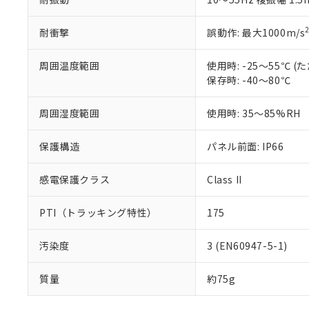
耐衝撃
誤動作: 最大1000m/s
周囲温度範囲
使用時: -25～55℃
保存時: -40～80℃
周囲湿度範囲
使用時: 35～85%RH
保護構造
パネル前面: IP66
感電保護クラス
Class II
PTI（トラッキング特性）
175
汚染度
3 (EN60947-5-1)
質量
約75g