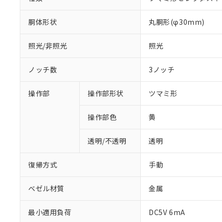
胴体形状
丸胴形(φ30mm)
照光/非照光
照光
ノッチ数
3ノッチ
操作部
操作部形状
ツマミ形
操作部色
黄
透明/不透明
透明
復帰方式
手動
ベゼル材質
金属
最小適用負荷
DC5V 6mA