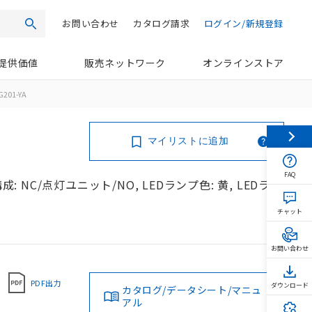
お問い合わせ
カタログ請求
ログイン/新規登録
検索
提供価値
販売ネットワーク
オンラインストア
201-YA
マイリストに追加
FAQ
: NC/点灯ユニット/NO, LEDランプ色: 黄, LEDラン
チャット
お問い合わせ
PDF出力
ダウンロード
カタログ/データシート/マニュ
アル