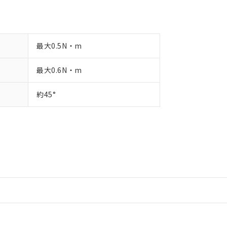
最大0.5N・m
最大0.6N・m
約45°
情報更新：2