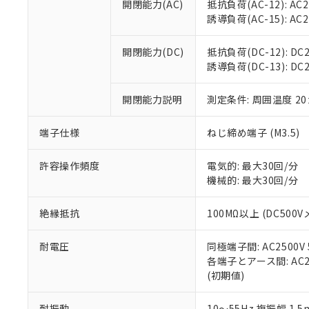
置等に一切使
開閉能力(AC)
抵抗負荷(AC-12): AC24
当社販売員に
※2 対応予定月
△
一定数に
当社は、貴社
誘導負荷(AC-15): AC24V
オムロン制御
また当社は、
※2 環境保護使
在庫状況およ
部品在庫の切り替
たしません。
－
在庫なし
開閉能力(DC)
抵抗負荷(DC-12): DC24
す。
「ｅ」：有害物質
機器販売
誘導負荷(DC-13): DC24
マイパーツ機
「10」：通常の
ている必要が
味します。
空
受注生産
開閉能力説明
測定条件: 周囲温度 2
お客様が当ウ
※3 非含有証明
「－」：未確認で
白
が、当社の製
さい。
下記の非含有証明
端子仕様
ねじ締め端子 (M3.5)
※当社の共同
いる法人を指
EU RoHS指令（
許容操作頻度
電気的: 最大30回/分
51物質の非含有証
機械的: 最大30回/分
※本証明書は発行
また、RoHS指
絶縁抵抗
100MΩ以上 (DC5
混在することから
既に当社にて対応
耐電圧
同極端子間: AC2500V
り割愛しておりま
各端子とアース間: AC250
(初期値)
耐振動
10～55Hz 複振幅 1.