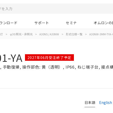
ウンロード
サポート
セミナ
オムロンの
示灯
>
φ30:照光・非照光
>
A30NS / A30NW
>
形式仕様一覧
>
A30NW-3MM-TYA-G
1-YA
2027年06月受注終了予定
手動復帰, 操作部色: 黄（透明）, IP66, ねじ端子台, 接点構成
日本語
English