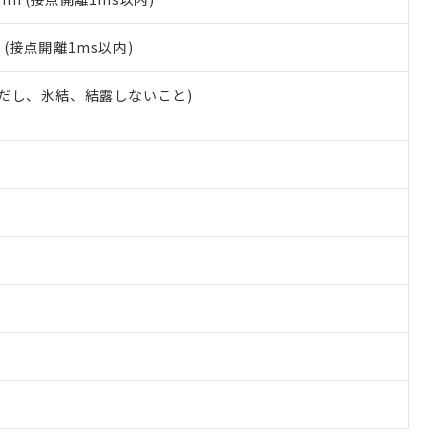
2
(接点開離1ms以内)
 (ただし、氷結、結露しないこと)