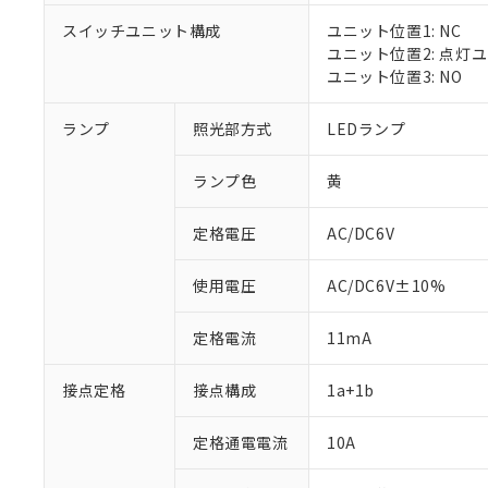
スイッチユニット構成
ユニット位置1: NC
ユニット位置2: 点灯
ユニット位置3: NO
※1 対応状況
ランプ
照光部方式
LEDランプ
対応済み：EU
ランプ色
黄
対応予定：EU R
対応予定なし：EU
定格電圧
AC/DC6V
調査・確認中：EU
ご利用条件
非該当品：ライセ
※1 中国RoHS
仕入先様の事情に
使用電圧
AC/DC6V±10%
があります。
以下の条件をお読
「○」：最大均質
定格電流
11mA
「×」：最大均質
本サービスは
当社は、これ
*EU RoHS指令（10物
「－」：未確認で
鉛(Pb) 1000ppm以下、
くものです。
う）を輸出ま
記
説明
六価クロム(Cr(Ⅵ)) 1
接点定格
接点構成
1a+1b
当社制御機器
などの必要な
フタル酸ビス(2-エチルヘ
号
*中国RoHS10物質の基準値 
ル（DBP） 1000ppm
在庫状況およ
当社は規制貨
Pb(鉛) :1000ppm、 Hg
但し、RoHS指令で産
のであり、閲
定格通電電流
10A
ます。
Cr(Ⅵ)(六価クロム) : 
フタル酸エステル類の４
○
一定数以
DBP(フタル酸ジブチル) :
い。
当社は貴社製
DEHP(フタル酸ビス(2-エ
正式な納期状