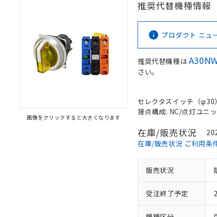
推奨代替機種情報
プロダクト ニュース 
A30NW
推奨代替機種は
さい。
セレクタスイッチ（φ30）,
接点構成: NC/点灯ユニット
画像をクリックすると大きくなります
在庫/販売状況
20
在庫/販売状況 ご利用条
販売状況
受注終了予定
機種区分