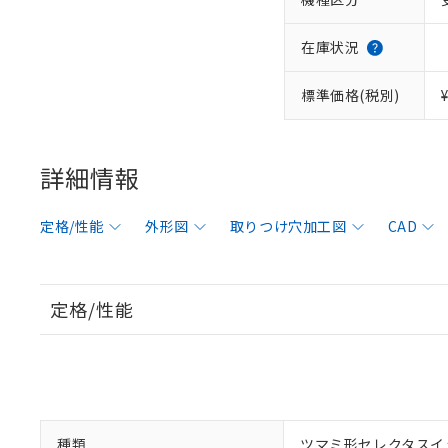
在庫状況
標準価格(税別)
詳細情報
定格/性能
外形図
取りつけ穴加工図
CAD
定格/性能
種類
ツマミ形セレクタスイ