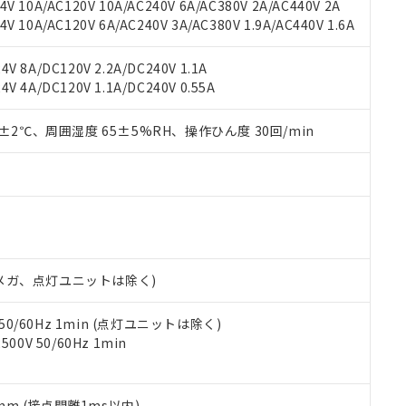
用いたしません。
V 10A/AC120V 10A/AC240V 6A/AC380V 2A/AC440V 2A
ご相談ください。
は満たないが在庫あり
製品を第三者に販売する場合は、上記1、2および3の内容を当該第
 10A/AC120V 6A/AC240V 3A/AC380V 1.9A/AC440V 1.6A
機器販売店や当社販売拠点は「
販売ネットワーク
」をご確認くだ
販売先および販売に係わる関係者が違法に輸出するおそれがある場
用期限
び標準価格結果を当社の事前の承諾なく第三者に漏洩または開示し
え状況などにより、予定月が前後することがあります。
(最新の在庫状況については、お客様のお取引先、またはお客様担当
V 8A/DC120V 2.2A/DC240V 1.1A
（10物質）のすべてが基準値以下であることを示します。
店・当社販売員にご確認ください)
V 4A/DC120V 1.1A/DC240V 0.55A
能（部品リスト作成サービス）をご利用いただくには、I-Webメン
使用状況下において有害物質が外部に漏えいし、環境に深刻な影響を
あります。
機種、また在庫状況の情報を公開していない機種
0±2℃、周囲湿度 65±5%RH、操作ひん度 30回/min
ェブサイト上で当社にご登録された部品リストについて、当社およ
書ダウンロード
す。当社販売部門へお問い合わせください。
品・サービスに関するお客様との取引・商談に必要な範囲で利用す
合意する
キャンセル
書をダウンロードすることができます。
利用者とは、
"個人情報の共同利用に関して"
の「1.共同利用者の
します。
10物質）の非含有証明書
明書（当社基準）
日時点で非含有を証明するもので、過去に遡って非含有を証明するも
令のフタル酸エステル類４物質の対応では、対応完了までの期間は出
00Vメガ、点灯ユニットは除く)
備考欄に対応日を記載しておりました。
品への在庫切替を完了していることから、特段のことがない限り、20
 50/60Hz 1min (点灯ユニットは除く)
す。
0V 50/60Hz 1min
5mm (接点開離1ms以内)