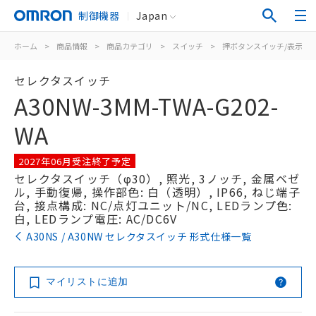
制御機器
Japan
ホーム
>
商品情報
>
商品カテゴリ
>
スイッチ
>
押ボタンスイッチ/表示灯
セレクタスイッチ
A30NW-3MM-TWA-G202-
WA
2027年06月受注終了予定
セレクタスイッチ（φ30）, 照光, 3ノッチ, 金属ベゼ
ル, 手動復帰, 操作部色: 白（透明）, IP66, ねじ端子
台, 接点構成: NC/点灯ユニット/NC, LEDランプ色:
白, LEDランプ電圧: AC/DC6V
A30NS / A30NW セレクタスイッチ 形式仕様一覧
マイリストに追加