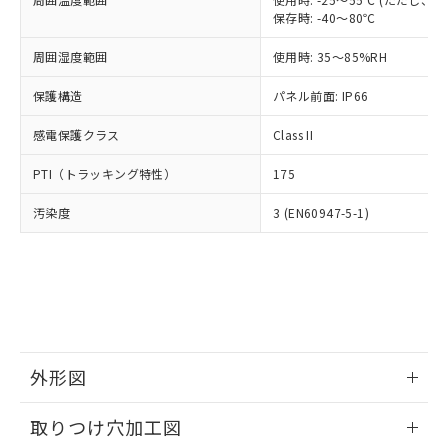
「－」：未確認です。当社販売部門へお問
あります。
保存時: -40～80℃
い合わせください。
お客様が当ウェブサイト上で当社にご
※3 非含有証明書ダウンロード
登録された部品リストについて、当社
周囲湿度範囲
使用時: 35～85%RH
および当社の共同利用者が、当社の製
下記の非含有証明書をダウンロードするこ
保護構造
パネル前面: IP66
品・サービスに関するお客様との取
とができます。
合意する
キャンセル
引・商談に必要な範囲で利用すること
感電保護クラス
Class II
をご了承ください。
EU RoHS指令（10物質）の非含有証明書
※当社の共同利用者とは、
"個人情報
PTI（トラッキング特性）
51物質の非含有証明書（当社基準）
175
の共同利用に関して"
の「1.共同利
※本証明書は発行日時点で非含有を証明す
用者の範囲」に記載されている法人を
汚染度
3 (EN60947-5-1)
るもので、過去に遡って非含有を証明する
指します。
ものではありません。
また、RoHS指令のフタル酸エステル類４
物質の対応では、対応完了までの期間は出
荷製品に未対応品が混在することから備考
欄に対応日を記載しておりました。
既に当社にて対応品への在庫切替を完了
していることから、特段のことがない限
外形図
り、2022年1月12日より割愛しておりま
す。
情報更新：2026/05/21
取りつけ穴加工図