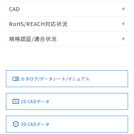
情報更新：2026/05/21
CAD
ログイン/会員登録いただくと、CADデータをダウンロー
RoHS/REACH対応状況
ドすることができます。
情報更新：2026/7/29
規格認証/適合状況
ログイン/会員登録
EU RoHS
注意事項・凡例
A30NW-3MM-TWA-G202-WAについての規格認証/適合状況
については、「カスタマーサポートセンタ お客様相談室」ま
たは貴社担当オムロン営業員または販売店にお問い合わせく
対応状況
対応予定月
※1
※2
ださい。
ダウンロードデータをご利用いただく前に、以下を必ずお読
みください。
カタログ/データシート/マニュアル
対応済み
ソフトウェアの使用条件
お問い合わせ
中国 RoHS
注意事項・凡例
2D CADデータ
中国 RoHS表
※1 ※2
3D CADデータ
Pb
Hg
Cd
Cr(VI)