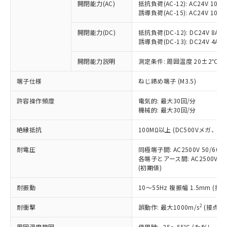
当社制御機器事業取扱商品の中には、
開閉能力(AC)
抵抗負荷(AC-12): AC24V 10A/A
「×」：最大均質材料含有率が中国RoHSの
仕入先様の事情により、非含有部品として
本サービスの対象外となる商品もある
誘導負荷(AC-15): AC24V 10A/AC
基準値を超えていることを示します。
いたものが、含有品と判明した場合などや
当社は、これら貴社製品のうち、外国
ことをご了承ください。
「－」：未確認です。当社販売部門へお問
むを得ず変更することがあります。
為替および外国貿易法に定める商品
在庫状況および標準価格照会結果は、
開閉能力(DC)
抵抗負荷(DC-12): DC24V 8A/DC
い合わせください。
（以下｢規制貨物等」という）を輸出
誘導負荷(DC-13): DC24V 4A/DC
記載している更新日時点での社内デー
*EU RoHS指令（10物質）：
または国外への提供する場合は、日本
記
タに基づき作成されるものであり、閲
説明
鉛(Pb) 1000ppm以下、 水銀(Hg) 1000ppm以下、 カド
*中国RoHS10物質の基準値 (GB/T26572)：
国政府の輸出許可(または役務取引許
開閉能力説明
測定条件: 周囲温度 20±2℃、
号
覧された時点での実際の在庫および標
ミウム(Cd) 100ppm以下、
Pb(鉛) :1000ppm、 Hg(水銀) : 1000ppm、 Cd(カドミウ
可)を取得するなどの必要な手続きを
六価クロム(Cr(Ⅵ)) 1000ppm以下、ポリ臭化ビフェニル
ム) : 100ppm、
準価格とは異なる場合があることをご
類(PBB) 1000ppm以下、ポリ臭化ジフェニルエーテル類
端子仕様
Cr(Ⅵ)(六価クロム) : 1000ppm、 PBBs(ポリ臭化ビフェ
ねじ締め端子 (M3.5)
とります。
了承ください。
(PBDE) 1000ppm以下、フタル酸ビス(2-エチルヘキシ
○
一定数以上の在庫あり
ニル類) : 1000ppm、 PBDEs(ポリ臭化ジフェニルエーテ
当社は規制貨物を破棄する場合は、完
ル) (DEHP)(別名：DOP) 1000ppm以下、フタル酸ブチ
正式な納期状況および標準価格はお客
ル類) : 1000ppm、
許容操作頻度
電気的: 最大30回/分
ルベンジル（BBP） 1000ppm以下、フタル酸ジブチル
全に破砕するなど、違法に輸出されな
DBP(フタル酸ジブチル) : 1000ppm、 DIBP(フタル酸ジ
様のお取引先、またはお客様担当のオ
（DBP） 1000ppm以下、フタル酸ジイソブチル
機械的: 最大30回/分
イソブチル) : 1000ppm、 BBP(フタル酸ブチルベンジ
△
一定数には満たないが在庫あり
いよう必要な手段を講じます。
ムロン制御機器販売店・当社販売員に
(DIBP) 1000ppm以下
ル) : 1000ppm、
当社は貴社製品を、核兵器、ミサイ
但し、RoHS指令で産業用監視および制御機器に対する
DEHP(フタル酸ビス(2-エチルヘキシル)) : 1000ppm
ご相談ください。
絶縁抵抗
100MΩ以上 (DC500Vメガ、
適用除外項目は除く。
ル、化学兵器、生物兵器またはその他
－
在庫なし(最新の在庫状況につ
オムロン制御機器販売店や当社販売拠
フタル酸エステル類の４物質については閾値を超える意
武器並びにこれらの製造装置等に一切
いては、お客様のお取引先、ま
図的な使用がないことを確認しています。
点は「
販売ネットワーク
」をご確認
耐電圧
同極端子間: AC2500V 50/60
※2 環境保護使用期限
使用いたしません。
たはお客様担当のオムロン制御
各端子とアース間: AC2500V 50/
ください。
当社は、貴社製品を第三者に販売する
(初期値)
機器販売店・当社販売員にご確
在庫状況および標準価格結果を当社の
※2 対応予定月
「ｅ」：有害物質（10物質）のすべてが基
場合は、上記1、2および3の内容を当
認ください)
事前の承諾なく第三者に漏洩または開
準値以下であることを示します。
耐振動
10～55Hz 複振幅 1.5mm (接
該第三者に通知します。また当社は、
示しないようお願いします。
部品在庫の切り替え状況などにより、予定
「10」：通常の使用状況下において有害物
販売先および販売に係わる関係者が違
マイパーツ機能（部品リスト作成サー
空
受注生産機種、また在庫状況の
2
耐衝撃
誤動作: 最大1000m/s
(接点開
月が前後することがあります。
質が外部に漏えいし、環境に深刻な影響を
法に輸出するおそれがある場合は、取
ビス）をご利用いただくには、I-Web
白
情報を公開していない機種
及ぼさない年数を意味します。
り引きをいたしません。
メンバーズにご登録されている必要が
周囲温度範囲
使用時: -25～55℃ (ただし