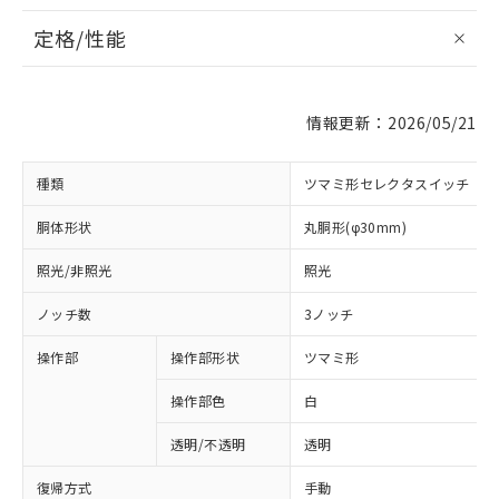
定格/性能
情報更新：2026/05/21
種類
ツマミ形セレクタスイッチ
胴体形状
丸胴形(φ30mm)
照光/非照光
照光
ノッチ数
3ノッチ
操作部
操作部形状
ツマミ形
操作部色
白
透明/不透明
透明
復帰方式
手動