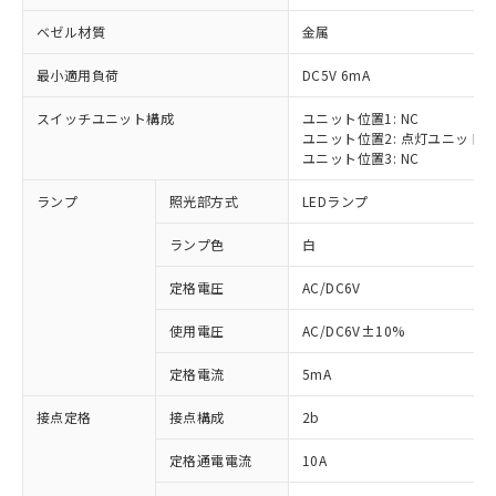
ベゼル材質
金属
最小適用負荷
DC5V 6mA
スイッチユニット構成
ユニット位置1: NC
※1 対応状況
ユニット位置2: 点灯ユニット
ユニット位置3: NC
対応済み：EU RoHS指令（10物質）の
ランプ
照光部方式
LEDランプ
非含有に対応した製品が提供可能な商品で
す。
ランプ色
白
対応予定：EU RoHS指令（10物質）の非含
ご利用条件
有に対応した製品に切り替える予定のある
定格電圧
AC/DC6V
商品です。
対応予定なし：EU RoHS指令（10物質）の
使用電圧
AC/DC6V±10%
以下の条件をお読みいただき、同意のうえ
非含有に非対応の商品で、対応品を出す予
ご利用ください。
定はありません。
定格電流
5mA
調査・確認中：EU RoHS指令（10物質）の
本サービスは、当社制御機器事業取扱
※1 中国RoHS○×表
非含有の対応状況を調査中または確認中の
接点定格
接点構成
2b
商品の当社在庫状況および標準価格
商品です。
(税抜)を提供させていただくもので
「○」：最大均質材料含有率が中国RoHSの
定格通電電流
10A
非該当品：ライセンス料など無形物で、有
す。
基準値以下であることを示します。
害物質有無と関係のない商品です。