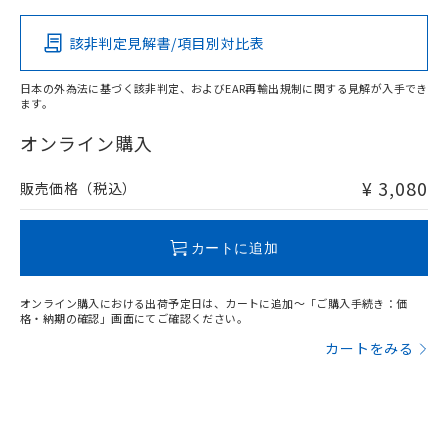
該非判定見解書/項目別対比表
X
O
O
O
日本の外為法に基づく該非判定、およびEAR再輸出規制に関する見解が入手でき
ます。
"対応済み"や非含有の記載がされた商品であっても、流通
在庫等で未対応品が混在する可能性があります。
オンライン購入
非含有品が必要な際は、弊社営業部門もしくは販売店へお
問い合わせください。
¥ 3,080
販売価格（税込）
この製品のRoHS/REACH対応状況ページへ
カートに追加
オンライン購入における出荷予定日は、カートに追加～「ご購入手続き：価
格・納期の確認」画面にてご確認ください。
カートをみる