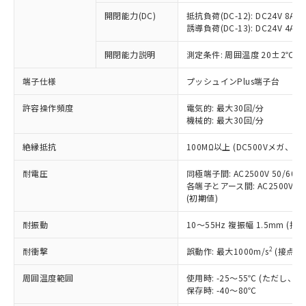
調査・確認中：EU RoHS指令（10物質）の
本サービスは、当社制御機器事業取扱
開閉能力(DC)
抵抗負荷(DC-12): DC24V 8A/DC
※1 中国RoHS○×表
非含有の対応状況を調査中または確認中の
商品の当社在庫状況および標準価格
誘導負荷(DC-13): DC24V 4A/DC
商品です。
(税抜)を提供させていただくもので
「○」：最大均質材料含有率が中国RoHSの
非該当品：ライセンス料など無形物で、有
す。
開閉能力説明
測定条件: 周囲温度 20±2℃、
基準値以下であることを示します。
害物質有無と関係のない商品です。
当社制御機器事業取扱商品の中には、
「×」：最大均質材料含有率が中国RoHSの
仕入先様の事情により、非含有部品として
端子仕様
プッシュインPlus端子台
本サービスの対象外となる商品もある
基準値を超えていることを示します。
いたものが、含有品と判明した場合などや
当社は、これら貴社製品のうち、外国
ことをご了承ください。
「－」：未確認です。当社販売部門へお問
むを得ず変更することがあります。
為替および外国貿易法に定める商品
許容操作頻度
電気的: 最大30回/分
在庫状況および標準価格照会結果は、
い合わせください。
機械的: 最大30回/分
（以下｢規制貨物等」という）を輸出
記載している更新日時点での社内デー
*EU RoHS指令（10物質）：
または国外への提供する場合は、日本
記
タに基づき作成されるものであり、閲
説明
鉛(Pb) 1000ppm以下、 水銀(Hg) 1000ppm以下、 カド
絶縁抵抗
100MΩ以上 (DC500Vメガ、
*中国RoHS10物質の基準値 (GB/T26572)：
国政府の輸出許可(または役務取引許
号
覧された時点での実際の在庫および標
ミウム(Cd) 100ppm以下、
Pb(鉛) :1000ppm、 Hg(水銀) : 1000ppm、 Cd(カドミウ
可)を取得するなどの必要な手続きを
六価クロム(Cr(Ⅵ)) 1000ppm以下、ポリ臭化ビフェニル
ム) : 100ppm、
準価格とは異なる場合があることをご
耐電圧
同極端子間: AC2500V 50/60
類(PBB) 1000ppm以下、ポリ臭化ジフェニルエーテル類
Cr(Ⅵ)(六価クロム) : 1000ppm、 PBBs(ポリ臭化ビフェ
とります。
了承ください。
各端子とアース間: AC2500V 50/
(PBDE) 1000ppm以下、フタル酸ビス(2-エチルヘキシ
○
一定数以上の在庫あり
ニル類) : 1000ppm、 PBDEs(ポリ臭化ジフェニルエーテ
当社は規制貨物を破棄する場合は、完
ル) (DEHP)(別名：DOP) 1000ppm以下、フタル酸ブチ
正式な納期状況および標準価格はお客
(初期値)
ル類) : 1000ppm、
ルベンジル（BBP） 1000ppm以下、フタル酸ジブチル
全に破砕するなど、違法に輸出されな
DBP(フタル酸ジブチル) : 1000ppm、 DIBP(フタル酸ジ
様のお取引先、またはお客様担当のオ
（DBP） 1000ppm以下、フタル酸ジイソブチル
イソブチル) : 1000ppm、 BBP(フタル酸ブチルベンジ
△
一定数には満たないが在庫あり
いよう必要な手段を講じます。
耐振動
10～55Hz 複振幅 1.5mm (接
ムロン制御機器販売店・当社販売員に
(DIBP) 1000ppm以下
ル) : 1000ppm、
当社は貴社製品を、核兵器、ミサイ
但し、RoHS指令で産業用監視および制御機器に対する
DEHP(フタル酸ビス(2-エチルヘキシル)) : 1000ppm
ご相談ください。
適用除外項目は除く。
2
ル、化学兵器、生物兵器またはその他
耐衝撃
誤動作: 最大1000m/s
(接点開
－
在庫なし(最新の在庫状況につ
オムロン制御機器販売店や当社販売拠
フタル酸エステル類の４物質については閾値を超える意
武器並びにこれらの製造装置等に一切
いては、お客様のお取引先、ま
図的な使用がないことを確認しています。
点は「
販売ネットワーク
」をご確認
※2 環境保護使用期限
周囲温度範囲
使用時: -25～55℃ (ただし
使用いたしません。
たはお客様担当のオムロン制御
ください。
保存時: -40～80℃
当社は、貴社製品を第三者に販売する
機器販売店・当社販売員にご確
在庫状況および標準価格結果を当社の