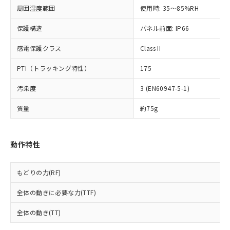
※2 対応予定月
「ｅ」：有害物質（10物質）のすべてが基
場合は、上記1、2および3の内容を当
認ください)
事前の承諾なく第三者に漏洩または開
周囲湿度範囲
使用時: 35～85%RH
準値以下であることを示します。
該第三者に通知します。また当社は、
示しないようお願いします。
部品在庫の切り替え状況などにより、予定
「10」：通常の使用状況下において有害物
販売先および販売に係わる関係者が違
マイパーツ機能（部品リスト作成サー
空
受注生産機種、また在庫状況の
保護構造
パネル前面: IP66
月が前後することがあります。
質が外部に漏えいし、環境に深刻な影響を
法に輸出するおそれがある場合は、取
ビス）をご利用いただくには、I-Web
白
情報を公開していない機種
及ぼさない年数を意味します。
り引きをいたしません。
メンバーズにご登録されている必要が
感電保護クラス
Class II
「－」：未確認です。当社販売部門へお問
あります。
い合わせください。
PTI（トラッキング特性）
175
お客様が当ウェブサイト上で当社にご
※3 非含有証明書ダウンロード
登録された部品リストについて、当社
汚染度
3 (EN60947-5-1)
および当社の共同利用者が、当社の製
下記の非含有証明書をダウンロードするこ
品・サービスに関するお客様との取
質量
約75g
とができます。
合意する
キャンセル
引・商談に必要な範囲で利用すること
をご了承ください。
EU RoHS指令（10物質）の非含有証明書
※当社の共同利用者とは、
"個人情報
51物質の非含有証明書（当社基準）
動作特性
の共同利用に関して"
の「1.共同利
※本証明書は発行日時点で非含有を証明す
用者の範囲」に記載されている法人を
るもので、過去に遡って非含有を証明する
指します。
もどりの力(RF)
ものではありません。
また、RoHS指令のフタル酸エステル類４
全体の動きに必要な力(TTF)
物質の対応では、対応完了までの期間は出
荷製品に未対応品が混在することから備考
全体の動き(TT)
欄に対応日を記載しておりました。
既に当社にて対応品への在庫切替を完了