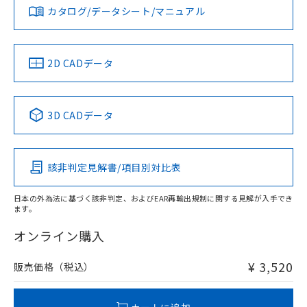
みください。
カタログ/データシート/マニュアル
対応済み
ソフトウェアの使用条件
お問い合わせ
中国 RoHS
注意事項・凡例
2D CADデータ
中国 RoHS表
※1 ※2
3D CADデータ
Pb
Hg
Cd
Cr(VI)
該非判定見解書/項目別対比表
X
O
O
O
日本の外為法に基づく該非判定、およびEAR再輸出規制に関する見解が入手でき
ます。
"対応済み"や非含有の記載がされた商品であっても、流通
在庫等で未対応品が混在する可能性があります。
オンライン購入
非含有品が必要な際は、弊社営業部門もしくは販売店へお
問い合わせください。
¥ 3,520
販売価格（税込）
この製品のRoHS/REACH対応状況ページへ