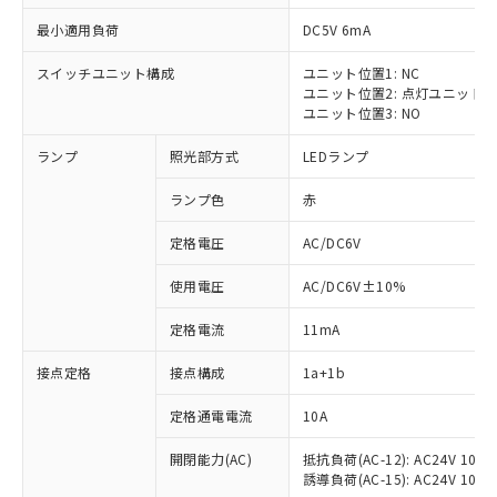
最小適用負荷
DC5V 6mA
スイッチユニット構成
ユニット位置1: NC
ユニット位置2: 点灯ユニット
ユニット位置3: NO
ランプ
照光部方式
LEDランプ
ランプ色
赤
定格電圧
AC/DC6V
※1 対応状況
使用電圧
AC/DC6V±10%
対応済み：EU RoHS指令（10物質）の
非含有に対応した製品が提供可能な商品で
定格電流
11mA
す。
対応予定：EU RoHS指令（10物質）の非含
接点定格
接点構成
1a+1b
ご利用条件
有に対応した製品に切り替える予定のある
商品です。
定格通電電流
10A
対応予定なし：EU RoHS指令（10物質）の
以下の条件をお読みいただき、同意のうえ
非含有に非対応の商品で、対応品を出す予
開閉能力(AC)
抵抗負荷(AC-12): AC24V 10A/A
ご利用ください。
誘導負荷(AC-15): AC24V 10A/AC
定はありません。