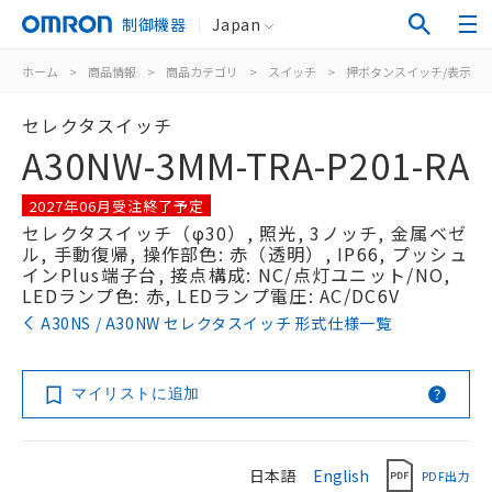
制御機器
Japan
ホーム
>
商品情報
>
商品カテゴリ
>
スイッチ
>
押ボタンスイッチ/表示灯
セレクタスイッチ
A30NW-3MM-TRA-P201-RA
2027年06月受注終了予定
セレクタスイッチ（φ30）, 照光, 3ノッチ, 金属ベゼ
ル, 手動復帰, 操作部色: 赤（透明）, IP66, プッシュ
インPlus端子台, 接点構成: NC/点灯ユニット/NO,
LEDランプ色: 赤, LEDランプ電圧: AC/DC6V
A30NS / A30NW セレクタスイッチ 形式仕様一覧
マイリストに追加
日本語
English
PDF出力