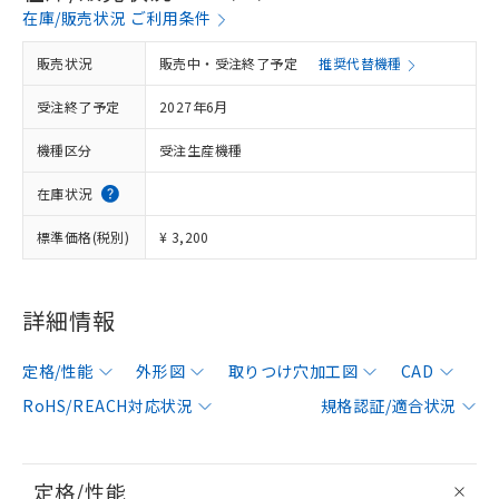
在庫/販売状況 ご利用条件
販売状況
販売中・受注終了予定
推奨代替機種
受注終了予定
2027年6月
機種区分
受注生産機種
在庫状況
標準価格(税別)
¥ 3,200
詳細情報
定格/性能
外形図
取りつけ穴加工図
CAD
RoHS/REACH対応状況
規格認証/適合状況
定格/性能