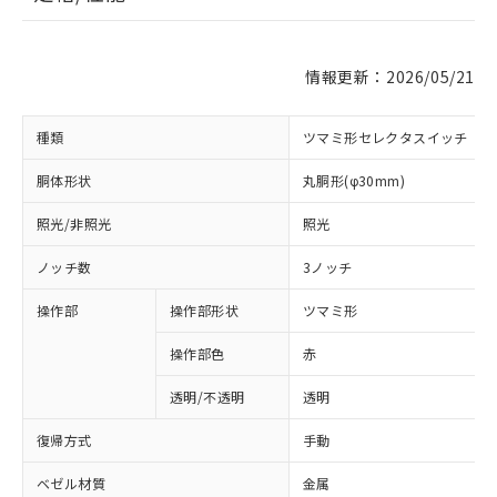
情報更新：2026/05/21
種類
ツマミ形セレクタスイッチ
胴体形状
丸胴形(φ30mm)
照光/非照光
照光
ノッチ数
3ノッチ
操作部
操作部形状
ツマミ形
操作部色
赤
透明/不透明
透明
復帰方式
手動
ベゼル材質
金属