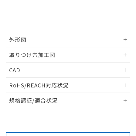
していることから、特段のことがない限
り、2022年1月12日より割愛しておりま
す。
外形図
情報更新：2026/05/21
取りつけ穴加工図
情報更新：2026/05/21
CAD
ログイン/会員登録いただくと、CADデータをダウンロー
RoHS/REACH対応状況
ドすることができます。
情報更新：2026/7/29
規格認証/適合状況
ログイン/会員登録
EU RoHS
注意事項・凡例
A30NW-3MM-TRA-P201-RAについての規格認証/適合状況に
ついては、「カスタマーサポートセンタ お客様相談室」また
は貴社担当オムロン営業員または販売店にお問い合わせくだ
対応状況
対応予定月
※1
※2
さい。
ダウンロードデータをご利用いただく前に、以下を必ずお読