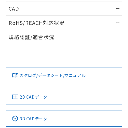
情報更新：2026/05/21
CAD
ログイン/会員登録いただくと、CADデータをダウンロー
RoHS/REACH対応状況
ドすることができます。
情報更新：2026/7/29
規格認証/適合状況
ログイン/会員登録
EU RoHS
注意事項・凡例
A30NW-3MM-TRA-G202-RAについての規格認証/適合状況に
ついては、「カスタマーサポートセンタ お客様相談室」また
は貴社担当オムロン営業員または販売店にお問い合わせくだ
対応状況
対応予定月
※1
※2
さい。
ダウンロードデータをご利用いただく前に、以下を必ずお読
みください。
カタログ/データシート/マニュアル
対応済み
ソフトウェアの使用条件
お問い合わせ
中国 RoHS
注意事項・凡例
2D CADデータ
中国 RoHS表
※1 ※2
3D CADデータ
Pb
Hg
Cd
Cr(VI)