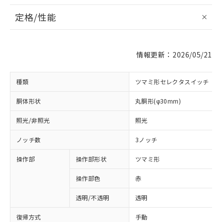
定格/性能
情報更新：2026/05/21
種類
ツマミ形セレクタスイッチ
胴体形状
丸胴形(φ30mm)
照光/非照光
照光
ノッチ数
3ノッチ
操作部
操作部形状
ツマミ形
操作部色
赤
透明/不透明
透明
復帰方式
手動