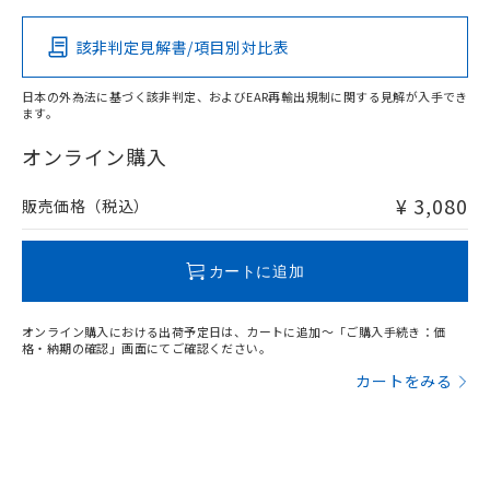
該非判定見解書/項目別対比表
X
O
O
O
日本の外為法に基づく該非判定、およびEAR再輸出規制に関する見解が入手でき
ます。
"対応済み"や非含有の記載がされた商品であっても、流通
在庫等で未対応品が混在する可能性があります。
オンライン購入
非含有品が必要な際は、弊社営業部門もしくは販売店へお
問い合わせください。
¥ 3,080
販売価格（税込）
この製品のRoHS/REACH対応状況ページへ
カートに追加
オンライン購入における出荷予定日は、カートに追加～「ご購入手続き：価
格・納期の確認」画面にてご確認ください。
カートをみる