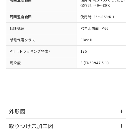
「－」：未確認です。当社販売部門へお問
あります。
保存時: -40～80℃
い合わせください。
お客様が当ウェブサイト上で当社にご
※3 非含有証明書ダウンロード
登録された部品リストについて、当社
周囲湿度範囲
使用時: 35～85%RH
および当社の共同利用者が、当社の製
下記の非含有証明書をダウンロードするこ
保護構造
パネル前面: IP66
品・サービスに関するお客様との取
とができます。
合意する
キャンセル
引・商談に必要な範囲で利用すること
感電保護クラス
Class II
をご了承ください。
EU RoHS指令（10物質）の非含有証明書
※当社の共同利用者とは、
"個人情報
PTI（トラッキング特性）
51物質の非含有証明書（当社基準）
175
の共同利用に関して"
の「1.共同利
※本証明書は発行日時点で非含有を証明す
用者の範囲」に記載されている法人を
汚染度
3 (EN60947-5-1)
るもので、過去に遡って非含有を証明する
指します。
ものではありません。
また、RoHS指令のフタル酸エステル類４
物質の対応では、対応完了までの期間は出
荷製品に未対応品が混在することから備考
欄に対応日を記載しておりました。
既に当社にて対応品への在庫切替を完了
していることから、特段のことがない限
外形図
り、2022年1月12日より割愛しておりま
す。
情報更新：2026/05/21
取りつけ穴加工図