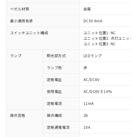
ベゼル材質
金属
最小適用負荷
DC5V 6mA
スイッチユニット構成
ユニット位置1: NC
※1 対応状況
ユニット位置2: 点灯ユニット
ユニット位置3: NC
対応済み：EU RoHS指令（10物質）の
ランプ
照光部方式
LEDランプ
非含有に対応した製品が提供可能な商品で
す。
ランプ色
赤
対応予定：EU RoHS指令（10物質）の非含
ご利用条件
有に対応した製品に切り替える予定のある
定格電圧
AC/DC6V
商品です。
対応予定なし：EU RoHS指令（10物質）の
使用電圧
AC/DC6V±10%
以下の条件をお読みいただき、同意のうえ
非含有に非対応の商品で、対応品を出す予
ご利用ください。
定はありません。
定格電流
11mA
調査・確認中：EU RoHS指令（10物質）の
本サービスは、当社制御機器事業取扱
※1 中国RoHS○×表
非含有の対応状況を調査中または確認中の
接点定格
接点構成
2b
商品の当社在庫状況および標準価格
商品です。
(税抜)を提供させていただくもので
「○」：最大均質材料含有率が中国RoHSの
定格通電電流
10A
非該当品：ライセンス料など無形物で、有
す。
基準値以下であることを示します。
害物質有無と関係のない商品です。