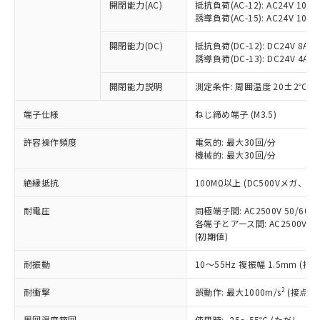
当社制御機器事業取扱商品の中には、
開閉能力(AC)
抵抗負荷(AC-12): AC24V 10A/A
「×」：最大均質材料含有率が中国RoHSの
仕入先様の事情により、非含有部品として
本サービスの対象外となる商品もある
誘導負荷(AC-15): AC24V 10A/AC
基準値を超えていることを示します。
いたものが、含有品と判明した場合などや
当社は、これら貴社製品のうち、外国
ことをご了承ください。
「－」：未確認です。当社販売部門へお問
むを得ず変更することがあります。
為替および外国貿易法に定める商品
在庫状況および標準価格照会結果は、
開閉能力(DC)
抵抗負荷(DC-12): DC24V 8A/DC
い合わせください。
（以下｢規制貨物等」という）を輸出
誘導負荷(DC-13): DC24V 4A/DC
記載している更新日時点での社内デー
*EU RoHS指令（10物質）：
または国外への提供する場合は、日本
記
タに基づき作成されるものであり、閲
説明
鉛(Pb) 1000ppm以下、 水銀(Hg) 1000ppm以下、 カド
*中国RoHS10物質の基準値 (GB/T26572)：
国政府の輸出許可(または役務取引許
開閉能力説明
測定条件: 周囲温度 20±2℃、
号
覧された時点での実際の在庫および標
ミウム(Cd) 100ppm以下、
Pb(鉛) :1000ppm、 Hg(水銀) : 1000ppm、 Cd(カドミウ
可)を取得するなどの必要な手続きを
六価クロム(Cr(Ⅵ)) 1000ppm以下、ポリ臭化ビフェニル
ム) : 100ppm、
準価格とは異なる場合があることをご
類(PBB) 1000ppm以下、ポリ臭化ジフェニルエーテル類
端子仕様
Cr(Ⅵ)(六価クロム) : 1000ppm、 PBBs(ポリ臭化ビフェ
ねじ締め端子 (M3.5)
とります。
了承ください。
(PBDE) 1000ppm以下、フタル酸ビス(2-エチルヘキシ
○
一定数以上の在庫あり
ニル類) : 1000ppm、 PBDEs(ポリ臭化ジフェニルエーテ
当社は規制貨物を破棄する場合は、完
ル) (DEHP)(別名：DOP) 1000ppm以下、フタル酸ブチ
正式な納期状況および標準価格はお客
ル類) : 1000ppm、
許容操作頻度
電気的: 最大30回/分
ルベンジル（BBP） 1000ppm以下、フタル酸ジブチル
全に破砕するなど、違法に輸出されな
DBP(フタル酸ジブチル) : 1000ppm、 DIBP(フタル酸ジ
様のお取引先、またはお客様担当のオ
（DBP） 1000ppm以下、フタル酸ジイソブチル
機械的: 最大30回/分
イソブチル) : 1000ppm、 BBP(フタル酸ブチルベンジ
△
一定数には満たないが在庫あり
いよう必要な手段を講じます。
ムロン制御機器販売店・当社販売員に
(DIBP) 1000ppm以下
ル) : 1000ppm、
当社は貴社製品を、核兵器、ミサイ
但し、RoHS指令で産業用監視および制御機器に対する
DEHP(フタル酸ビス(2-エチルヘキシル)) : 1000ppm
ご相談ください。
絶縁抵抗
100MΩ以上 (DC500Vメガ、
適用除外項目は除く。
ル、化学兵器、生物兵器またはその他
－
在庫なし(最新の在庫状況につ
オムロン制御機器販売店や当社販売拠
フタル酸エステル類の４物質については閾値を超える意
武器並びにこれらの製造装置等に一切
いては、お客様のお取引先、ま
図的な使用がないことを確認しています。
点は「
販売ネットワーク
」をご確認
耐電圧
同極端子間: AC2500V 50/60
※2 環境保護使用期限
使用いたしません。
たはお客様担当のオムロン制御
各端子とアース間: AC2500V 50/
ください。
当社は、貴社製品を第三者に販売する
(初期値)
機器販売店・当社販売員にご確
在庫状況および標準価格結果を当社の
※2 対応予定月
「ｅ」：有害物質（10物質）のすべてが基
場合は、上記1、2および3の内容を当
認ください)
事前の承諾なく第三者に漏洩または開
準値以下であることを示します。
耐振動
10～55Hz 複振幅 1.5mm (接
該第三者に通知します。また当社は、
示しないようお願いします。
部品在庫の切り替え状況などにより、予定
「10」：通常の使用状況下において有害物
販売先および販売に係わる関係者が違
マイパーツ機能（部品リスト作成サー
空
受注生産機種、また在庫状況の
2
耐衝撃
誤動作: 最大1000m/s
(接点開
月が前後することがあります。
質が外部に漏えいし、環境に深刻な影響を
法に輸出するおそれがある場合は、取
ビス）をご利用いただくには、I-Web
白
情報を公開していない機種
及ぼさない年数を意味します。
り引きをいたしません。
メンバーズにご登録されている必要が
周囲温度範囲
使用時: -25～55℃ (ただし