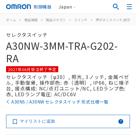
制御機器
Japan
ホーム
>
商品情報
>
商品カテゴリ
>
スイッチ
>
押ボタンスイッチ/表示灯
セレクタスイッチ
A30NW-3MM-TRA-G202-
RA
2027年06月受注終了予定
セレクタスイッチ（φ30）, 照光, 3ノッチ, 金属ベゼ
ル, 手動復帰, 操作部色: 赤（透明）, IP66, ねじ端子
台, 接点構成: NC/点灯ユニット/NC, LEDランプ色:
赤, LEDランプ電圧: AC/DC6V
A30NS / A30NW セレクタスイッチ 形式仕様一覧
マイリストに追加