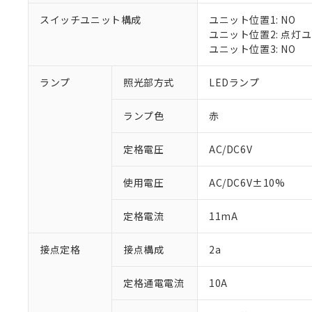
対応済み：EU
スイッチユニット構成
ユニット位置1: NO
対応予定：EU R
ユニット位置2: 点灯
対応予定なし：EU
ユニット位置3: NO
調査・確認中：EU
ご利用条件
非該当品：ライセ
※1 中国RoHS
ランプ
照光部方式
LEDランプ
仕入先様の事情に
があります。
以下の条件をお読
「○」：最大均質
ランプ色
赤
「×」：最大均質
本サービスは
当社は、これ
*EU RoHS指令（10物
「－」：未確認で
鉛(Pb) 1000ppm以下、
くものです。
う）を輸出ま
定格電圧
AC/DC6V
記
説明
六価クロム(Cr(Ⅵ)) 1
当社制御機器
などの必要な
フタル酸ビス(2-エチルヘ
号
*中国RoHS10物質の基準値 
ル（DBP） 1000ppm
在庫状況およ
当社は規制貨
Pb(鉛) :1000ppm、 Hg
但し、RoHS指令で産
使用電圧
AC/DC6V±10%
のであり、閲
ます。
Cr(Ⅵ)(六価クロム) : 
フタル酸エステル類の４
○
一定数以
DBP(フタル酸ジブチル) :
い。
当社は貴社製
DEHP(フタル酸ビス(2-エ
正式な納期状
定格電流
11mA
置等に一切使
当社販売員に
※2 対応予定月
△
一定数に
当社は、貴社
オムロン制御
また当社は、
※2 環境保護使
接点定格
接点構成
2a
在庫状況およ
部品在庫の切り替
たしません。
－
在庫なし
す。
「ｅ」：有害物質
機器販売
定格通電電流
10A
マイパーツ機
「10」：通常の
ている必要が
味します。