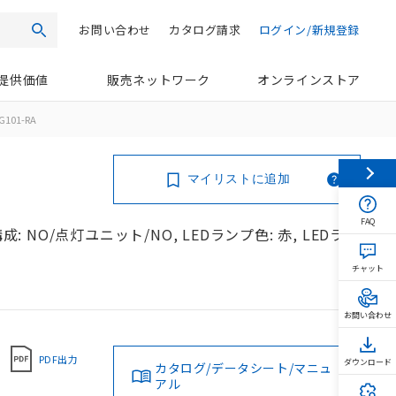
お問い合わせ
カタログ請求
ログイン/新規登録
検索
提供価値
販売ネットワーク
オンラインストア
G101-RA
マイリストに追加
FAQ
: NO/点灯ユニット/NO, LEDランプ色: 赤, LEDラン
チャット
お問い合わせ
PDF出力
ダウンロード
カタログ/データシート/マニュ
アル