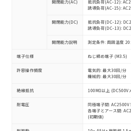
空
受注生産
開閉能力(AC)
抵抗負荷(AC-12): AC24
お客様が当ウ
※3 非含有証明
「－」：未確認で
白
誘導負荷(AC-15): AC24V
が、当社の製
さい。
下記の非含有証明
※当社の共同
開閉能力(DC)
抵抗負荷(DC-12): DC24
いる法人を指
EU RoHS指令（
誘導負荷(DC-13): DC24
51物質の非含有証
※本証明書は発行
開閉能力説明
測定条件: 周囲温度 2
また、RoHS指
混在することから
端子仕様
ねじ締め端子 (M3.5)
既に当社にて対応
り割愛しておりま
許容操作頻度
電気的: 最大30回/分
機械的: 最大30回/分
絶縁抵抗
100MΩ以上 (DC5
耐電圧
同極端子間: AC2500V
各端子とアース間: AC250
(初期値)
耐振動
10～55Hz 複振幅 1.