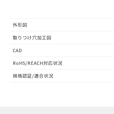
外形図
取りつけ穴加工図
CAD
ログイン/会員登録いただくと、CADデータをダウンロ
RoHS/REACH対応状況
規格認証/適合状況
EU RoHS
注意事項・凡例
A30NW-3MM-TRA-G101-RAについての規格認証/
営業員または販売店にお問い合わせください。
ダウンロードデータをご利用いただく前に、以下を必ずお読
対応状況
対応予定月
※1
※2
ソフトウェアの使用条件
対応済み