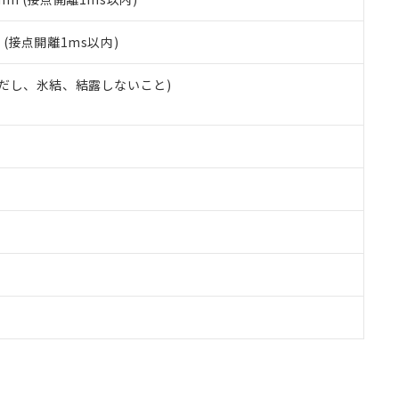
2
(接点開離1ms以内)
 (ただし、氷結、結露しないこと)