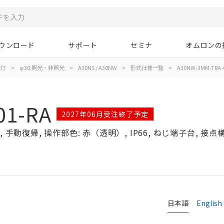
ウンロード
サポート
セミナ
オムロンの
示灯
>
φ30:照光・非照光
>
A30NS / A30NW
>
形式仕様一覧
>
A30NW-3MM-TRA-
01-RA
2027年06月受注終了予定
手動復帰, 操作部色: 赤（透明）, IP66, ねじ端子台, 接点構成
日本語
English