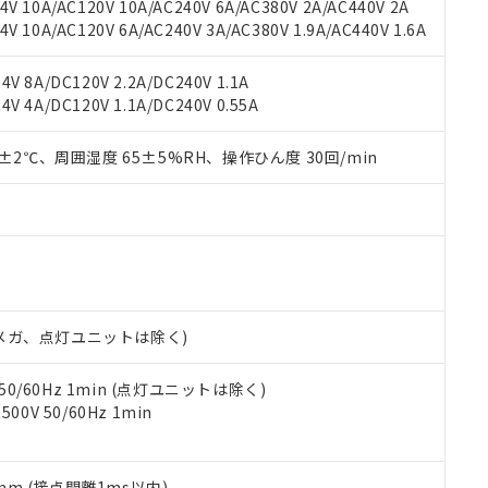
機種、また在庫状況の情報を公開していない機種
V 10A/AC120V 10A/AC240V 6A/AC380V 2A/AC440V 2A
ェブサイト上で当社にご登録された部品リストについて、当社およ
書ダウンロード
す。当社販売部門へお問い合わせください。
 10A/AC120V 6A/AC240V 3A/AC380V 1.9A/AC440V 1.6A
品・サービスに関するお客様との取引・商談に必要な範囲で利用す
合意する
キャンセル
書をダウンロードすることができます。
利用者とは、
"個人情報の共同利用に関して"
の「1.共同利用者の
V 8A/DC120V 2.2A/DC240V 1.1A
します。
10物質）の非含有証明書
V 4A/DC120V 1.1A/DC240V 0.55A
明書（当社基準）
日時点で非含有を証明するもので、過去に遡って非含有を証明するも
0±2℃、周囲湿度 65±5%RH、操作ひん度 30回/min
令のフタル酸エステル類４物質の対応では、対応完了までの期間は出
備考欄に対応日を記載しておりました。
品への在庫切替を完了していることから、特段のことがない限り、20
す。
00Vメガ、点灯ユニットは除く)
 50/60Hz 1min (点灯ユニットは除く)
0V 50/60Hz 1min
5mm (接点開離1ms以内)