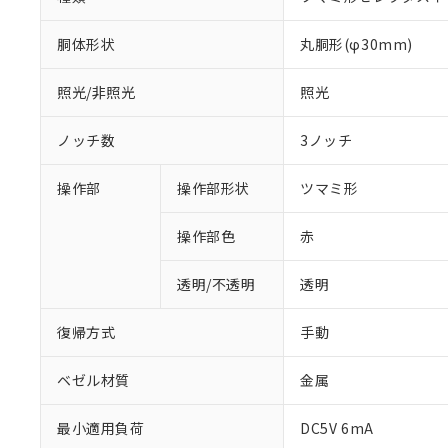
胴体形状
丸胴形(φ30mm)
照光/非照光
照光
ノッチ数
3ノッチ
操作部
操作部形状
ツマミ形
操作部色
赤
透明/不透明
透明
復帰方式
手動
ベゼル材質
金属
※1 対応状況
最小適用負荷
DC5V 6mA