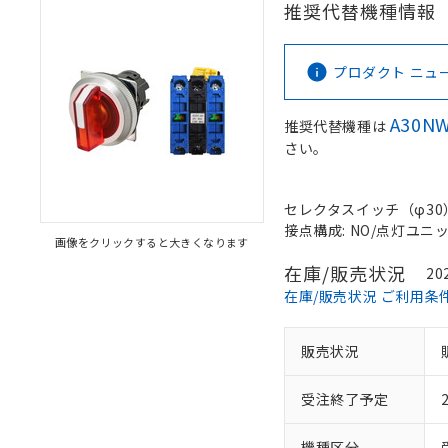
推奨代替機種情報
プロダクト ニュース 
A30NW
推奨代替機種は
さい。
セレクタスイッチ（φ30）,
接点構成: NO/点灯ユニット
画像をクリックすると大きくなります
在庫/販売状況
20
在庫/販売状況 ご利用条
販売状況
受注終了予定
機種区分