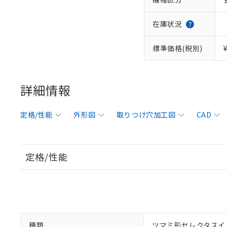
在庫状況
標準価格(税別)
詳細情報
定格/性能
外形図
取りつけ穴加工図
CAD
定格/性能
種類
ツマミ形セレクタスイ