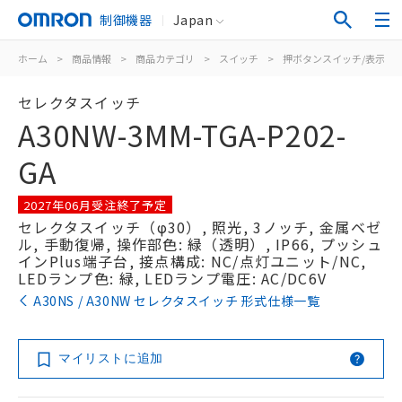
制御機器
Japan
ホーム
>
商品情報
>
商品カテゴリ
>
スイッチ
>
押ボタンスイッチ/表示灯
セレクタスイッチ
A30NW-3MM-TGA-P202-
GA
2027年06月受注終了予定
セレクタスイッチ（φ30）, 照光, 3ノッチ, 金属ベゼ
ル, 手動復帰, 操作部色: 緑（透明）, IP66, プッシュ
インPlus端子台, 接点構成: NC/点灯ユニット/NC,
LEDランプ色: 緑, LEDランプ電圧: AC/DC6V
A30NS / A30NW セレクタスイッチ 形式仕様一覧
マイリストに追加