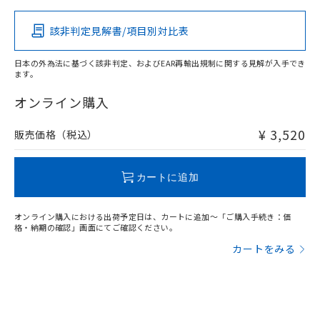
該非判定見解書/項目別対比表
X
O
O
O
日本の外為法に基づく該非判定、およびEAR再輸出規制に関する見解が入手でき
ます。
"対応済み"や非含有の記載がされた商品であっても、流通
在庫等で未対応品が混在する可能性があります。
オンライン購入
非含有品が必要な際は、弊社営業部門もしくは販売店へお
問い合わせください。
¥ 3,520
販売価格（税込）
この製品のRoHS/REACH対応状況ページへ
カートに追加
オンライン購入における出荷予定日は、カートに追加～「ご購入手続き：価
格・納期の確認」画面にてご確認ください。
カートをみる