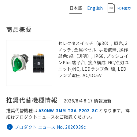
日本語
English
PDF出力
商品概要
セレクタスイッチ（φ30）, 照光, 3
ノッチ, 金属ベゼル, 手動復帰, 操作
部色: 緑（透明）, IP66, プッシュイ
ンPlus端子台, 接点構成: NC/点灯ユ
ニット/NC, LEDランプ色: 緑, LED
ランプ電圧: AC/DC6V
推奨代替機種情報
2026/8/4 8:17 情報更新
推奨代替機種は
A30NW-3MM-TGA-P202-GC
となります。詳
細はプロダクトニュースをご確認ください。
プロダクト ニュース No. 2026039c