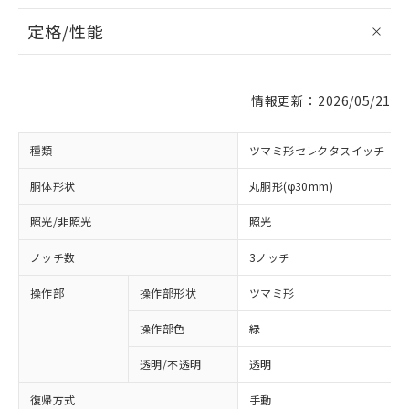
定格/性能
情報更新：2026/05/21
種類
ツマミ形セレクタスイッチ
胴体形状
丸胴形(φ30mm)
照光/非照光
照光
ノッチ数
3ノッチ
操作部
操作部形状
ツマミ形
操作部色
緑
透明/不透明
透明
復帰方式
手動