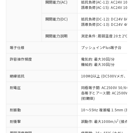
当社制御機器事業取扱商品の中には、
開閉能力(AC)
抵抗負荷(AC-12): AC24V 10A/A
「×」：最大均質材料含有率が中国RoHSの
仕入先様の事情により、非含有部品として
本サービスの対象外となる商品もある
誘導負荷(AC-15): AC24V 10A/AC
基準値を超えていることを示します。
いたものが、含有品と判明した場合などや
当社は、これら貴社製品のうち、外国
ことをご了承ください。
「－」：未確認です。当社販売部門へお問
むを得ず変更することがあります。
為替および外国貿易法に定める商品
在庫状況および標準価格照会結果は、
開閉能力(DC)
抵抗負荷(DC-12): DC24V 8A/DC
い合わせください。
（以下｢規制貨物等」という）を輸出
誘導負荷(DC-13): DC24V 4A/DC
記載している更新日時点での社内デー
*EU RoHS指令（10物質）：
または国外への提供する場合は、日本
記
タに基づき作成されるものであり、閲
説明
鉛(Pb) 1000ppm以下、 水銀(Hg) 1000ppm以下、 カド
*中国RoHS10物質の基準値 (GB/T26572)：
国政府の輸出許可(または役務取引許
開閉能力説明
測定条件: 周囲温度 20±2℃、
号
覧された時点での実際の在庫および標
ミウム(Cd) 100ppm以下、
Pb(鉛) :1000ppm、 Hg(水銀) : 1000ppm、 Cd(カドミウ
可)を取得するなどの必要な手続きを
六価クロム(Cr(Ⅵ)) 1000ppm以下、ポリ臭化ビフェニル
ム) : 100ppm、
準価格とは異なる場合があることをご
類(PBB) 1000ppm以下、ポリ臭化ジフェニルエーテル類
端子仕様
Cr(Ⅵ)(六価クロム) : 1000ppm、 PBBs(ポリ臭化ビフェ
プッシュインPlus端子台
とります。
了承ください。
(PBDE) 1000ppm以下、フタル酸ビス(2-エチルヘキシ
○
一定数以上の在庫あり
ニル類) : 1000ppm、 PBDEs(ポリ臭化ジフェニルエーテ
当社は規制貨物を破棄する場合は、完
ル) (DEHP)(別名：DOP) 1000ppm以下、フタル酸ブチ
正式な納期状況および標準価格はお客
ル類) : 1000ppm、
許容操作頻度
電気的: 最大30回/分
ルベンジル（BBP） 1000ppm以下、フタル酸ジブチル
全に破砕するなど、違法に輸出されな
DBP(フタル酸ジブチル) : 1000ppm、 DIBP(フタル酸ジ
様のお取引先、またはお客様担当のオ
（DBP） 1000ppm以下、フタル酸ジイソブチル
機械的: 最大30回/分
イソブチル) : 1000ppm、 BBP(フタル酸ブチルベンジ
△
一定数には満たないが在庫あり
いよう必要な手段を講じます。
ムロン制御機器販売店・当社販売員に
(DIBP) 1000ppm以下
ル) : 1000ppm、
当社は貴社製品を、核兵器、ミサイ
但し、RoHS指令で産業用監視および制御機器に対する
DEHP(フタル酸ビス(2-エチルヘキシル)) : 1000ppm
ご相談ください。
絶縁抵抗
100MΩ以上 (DC500Vメガ、
適用除外項目は除く。
ル、化学兵器、生物兵器またはその他
－
在庫なし(最新の在庫状況につ
オムロン制御機器販売店や当社販売拠
フタル酸エステル類の４物質については閾値を超える意
武器並びにこれらの製造装置等に一切
いては、お客様のお取引先、ま
図的な使用がないことを確認しています。
点は「
販売ネットワーク
」をご確認
耐電圧
同極端子間: AC2500V 50/60
※2 環境保護使用期限
使用いたしません。
たはお客様担当のオムロン制御
各端子とアース間: AC2500V 50/
ください。
当社は、貴社製品を第三者に販売する
(初期値)
機器販売店・当社販売員にご確
在庫状況および標準価格結果を当社の
※2 対応予定月
「ｅ」：有害物質（10物質）のすべてが基
場合は、上記1、2および3の内容を当
認ください)
事前の承諾なく第三者に漏洩または開
準値以下であることを示します。
耐振動
10～55Hz 複振幅 1.5mm (接
該第三者に通知します。また当社は、
示しないようお願いします。
部品在庫の切り替え状況などにより、予定
「10」：通常の使用状況下において有害物
販売先および販売に係わる関係者が違
マイパーツ機能（部品リスト作成サー
空
受注生産機種、また在庫状況の
2
耐衝撃
誤動作: 最大1000m/s
(接点開
月が前後することがあります。
質が外部に漏えいし、環境に深刻な影響を
法に輸出するおそれがある場合は、取
ビス）をご利用いただくには、I-Web
白
情報を公開していない機種
及ぼさない年数を意味します。
り引きをいたしません。
メンバーズにご登録されている必要が
周囲温度範囲
使用時: -25～55℃ (ただし