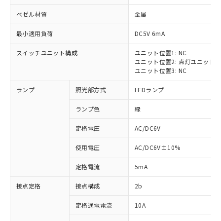
ベゼル材質
金属
最小適用負荷
DC5V 6mA
スイッチユニット構成
ユニット位置1: NC
※1 対応状況
ユニット位置2: 点灯ユニット
ユニット位置3: NC
対応済み：EU RoHS指令（10物質）の
ランプ
照光部方式
LEDランプ
非含有に対応した製品が提供可能な商品で
す。
ランプ色
緑
対応予定：EU RoHS指令（10物質）の非含
ご利用条件
有に対応した製品に切り替える予定のある
定格電圧
AC/DC6V
商品です。
対応予定なし：EU RoHS指令（10物質）の
使用電圧
AC/DC6V±10%
以下の条件をお読みいただき、同意のうえ
非含有に非対応の商品で、対応品を出す予
ご利用ください。
定はありません。
定格電流
5mA
調査・確認中：EU RoHS指令（10物質）の
本サービスは、当社制御機器事業取扱
※1 中国RoHS○×表
非含有の対応状況を調査中または確認中の
接点定格
接点構成
2b
商品の当社在庫状況および標準価格
商品です。
(税抜)を提供させていただくもので
「○」：最大均質材料含有率が中国RoHSの
定格通電電流
10A
非該当品：ライセンス料など無形物で、有
す。
基準値以下であることを示します。
害物質有無と関係のない商品です。