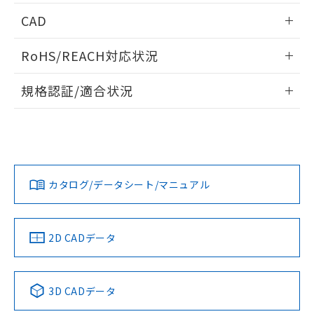
情報更新：2026/05/21
CAD
ログイン/会員登録いただくと、CADデータをダウンロー
RoHS/REACH対応状況
ドすることができます。
情報更新：2026/7/29
規格認証/適合状況
ログイン/会員登録
EU RoHS
注意事項・凡例
A30NW-3MM-TGA-P202-GAについての規格認証/適合状況に
ついては、「カスタマーサポートセンタ お客様相談室」また
は貴社担当オムロン営業員または販売店にお問い合わせくだ
対応状況
対応予定月
※1
※2
さい。
ダウンロードデータをご利用いただく前に、以下を必ずお読
みください。
カタログ/データシート/マニュアル
対応済み
ソフトウェアの使用条件
お問い合わせ
中国 RoHS
注意事項・凡例
2D CADデータ
中国 RoHS表
※1 ※2
3D CADデータ
Pb
Hg
Cd
Cr(VI)