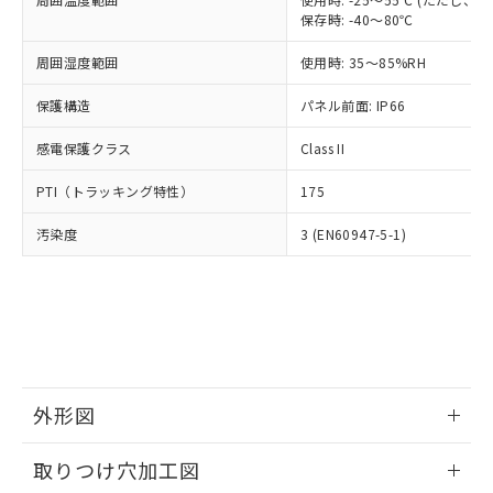
「－」：未確認です。当社販売部門へお問
あります。
保存時: -40～80℃
い合わせください。
お客様が当ウェブサイト上で当社にご
※3 非含有証明書ダウンロード
登録された部品リストについて、当社
周囲湿度範囲
使用時: 35～85%RH
および当社の共同利用者が、当社の製
下記の非含有証明書をダウンロードするこ
保護構造
パネル前面: IP66
品・サービスに関するお客様との取
とができます。
合意する
キャンセル
引・商談に必要な範囲で利用すること
感電保護クラス
Class II
をご了承ください。
EU RoHS指令（10物質）の非含有証明書
※当社の共同利用者とは、
"個人情報
PTI（トラッキング特性）
51物質の非含有証明書（当社基準）
175
の共同利用に関して"
の「1.共同利
※本証明書は発行日時点で非含有を証明す
用者の範囲」に記載されている法人を
汚染度
3 (EN60947-5-1)
るもので、過去に遡って非含有を証明する
指します。
ものではありません。
また、RoHS指令のフタル酸エステル類４
物質の対応では、対応完了までの期間は出
荷製品に未対応品が混在することから備考
欄に対応日を記載しておりました。
既に当社にて対応品への在庫切替を完了
していることから、特段のことがない限
外形図
り、2022年1月12日より割愛しておりま
す。
情報更新：2026/05/21
取りつけ穴加工図