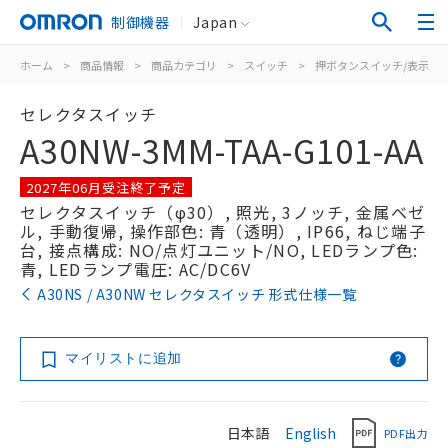
制御機器
Japan
ホーム
>
商品情報
>
商品カテゴリ
>
スイッチ
>
押ボタンスイッチ/表示灯
セレクタスイッチ
A30NW-3MM-TAA-G101-AA
2027年06月受注終了予定
セレクタスイッチ（φ30）, 照光, 3ノッチ, 金属ベゼ
ル, 手動復帰, 操作部色: 青（透明）, IP66, ねじ端子
台, 接点構成: NO/点灯ユニット/NO, LEDランプ色:
青, LEDランプ電圧: AC/DC6V
A30NS / A30NW セレクタスイッチ 形式仕様一覧
マイリストに追加
日本語
English
PDF出力