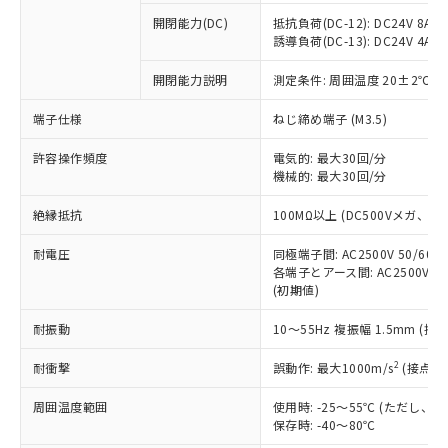
本サービスの対象外となる商品もある
基準値を超えていることを示します。
いたものが、含有品と判明した場合などや
当社は、これら貴社製品のうち、外国
ことをご了承ください。
開閉能力(DC)
抵抗負荷(DC-12): DC24V 8A/DC
「－」：未確認です。当社販売部門へお問
むを得ず変更することがあります。
為替および外国貿易法に定める商品
誘導負荷(DC-13): DC24V 4A/DC
在庫状況および標準価格照会結果は、
い合わせください。
（以下｢規制貨物等」という）を輸出
記載している更新日時点での社内デー
*EU RoHS指令（10物質）：
または国外への提供する場合は、日本
開閉能力説明
測定条件: 周囲温度 20±2℃、
記
タに基づき作成されるものであり、閲
説明
鉛(Pb) 1000ppm以下、 水銀(Hg) 1000ppm以下、 カド
*中国RoHS10物質の基準値 (GB/T26572)：
国政府の輸出許可(または役務取引許
号
覧された時点での実際の在庫および標
ミウム(Cd) 100ppm以下、
Pb(鉛) :1000ppm、 Hg(水銀) : 1000ppm、 Cd(カドミウ
端子仕様
ねじ締め端子 (M3.5)
可)を取得するなどの必要な手続きを
六価クロム(Cr(Ⅵ)) 1000ppm以下、ポリ臭化ビフェニル
ム) : 100ppm、
準価格とは異なる場合があることをご
類(PBB) 1000ppm以下、ポリ臭化ジフェニルエーテル類
Cr(Ⅵ)(六価クロム) : 1000ppm、 PBBs(ポリ臭化ビフェ
とります。
了承ください。
(PBDE) 1000ppm以下、フタル酸ビス(2-エチルヘキシ
○
一定数以上の在庫あり
ニル類) : 1000ppm、 PBDEs(ポリ臭化ジフェニルエーテ
許容操作頻度
電気的: 最大30回/分
当社は規制貨物を破棄する場合は、完
ル) (DEHP)(別名：DOP) 1000ppm以下、フタル酸ブチ
正式な納期状況および標準価格はお客
ル類) : 1000ppm、
機械的: 最大30回/分
ルベンジル（BBP） 1000ppm以下、フタル酸ジブチル
全に破砕するなど、違法に輸出されな
DBP(フタル酸ジブチル) : 1000ppm、 DIBP(フタル酸ジ
様のお取引先、またはお客様担当のオ
（DBP） 1000ppm以下、フタル酸ジイソブチル
イソブチル) : 1000ppm、 BBP(フタル酸ブチルベンジ
△
一定数には満たないが在庫あり
いよう必要な手段を講じます。
ムロン制御機器販売店・当社販売員に
(DIBP) 1000ppm以下
ル) : 1000ppm、
絶縁抵抗
100MΩ以上 (DC500Vメガ、
当社は貴社製品を、核兵器、ミサイ
但し、RoHS指令で産業用監視および制御機器に対する
DEHP(フタル酸ビス(2-エチルヘキシル)) : 1000ppm
ご相談ください。
適用除外項目は除く。
ル、化学兵器、生物兵器またはその他
－
在庫なし(最新の在庫状況につ
オムロン制御機器販売店や当社販売拠
耐電圧
同極端子間: AC2500V 50/60
フタル酸エステル類の４物質については閾値を超える意
武器並びにこれらの製造装置等に一切
いては、お客様のお取引先、ま
図的な使用がないことを確認しています。
各端子とアース間: AC2500V 50/
点は「
販売ネットワーク
」をご確認
※2 環境保護使用期限
使用いたしません。
(初期値)
たはお客様担当のオムロン制御
ください。
当社は、貴社製品を第三者に販売する
機器販売店・当社販売員にご確
在庫状況および標準価格結果を当社の
※2 対応予定月
「ｅ」：有害物質（10物質）のすべてが基
耐振動
10～55Hz 複振幅 1.5mm (接
場合は、上記1、2および3の内容を当
認ください)
事前の承諾なく第三者に漏洩または開
準値以下であることを示します。
該第三者に通知します。また当社は、
示しないようお願いします。
2
耐衝撃
誤動作: 最大1000m/s
(接点開
部品在庫の切り替え状況などにより、予定
「10」：通常の使用状況下において有害物
販売先および販売に係わる関係者が違
マイパーツ機能（部品リスト作成サー
空
受注生産機種、また在庫状況の
月が前後することがあります。
質が外部に漏えいし、環境に深刻な影響を
法に輸出するおそれがある場合は、取
ビス）をご利用いただくには、I-Web
白
情報を公開していない機種
周囲温度範囲
使用時: -25～55℃ (ただし
及ぼさない年数を意味します。
り引きをいたしません。
メンバーズにご登録されている必要が
保存時: -40～80℃
「－」：未確認です。当社販売部門へお問
あります。