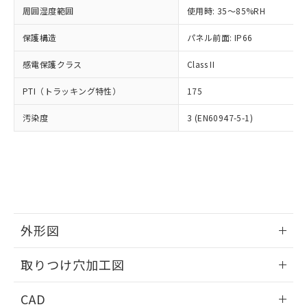
い合わせください。
お客様が当ウェブサイト上で当社にご
周囲湿度範囲
使用時: 35～85%RH
※3 非含有証明書ダウンロード
登録された部品リストについて、当社
保護構造
パネル前面: IP66
および当社の共同利用者が、当社の製
下記の非含有証明書をダウンロードするこ
品・サービスに関するお客様との取
とができます。
感電保護クラス
Class II
合意する
キャンセル
引・商談に必要な範囲で利用すること
をご了承ください。
EU RoHS指令（10物質）の非含有証明書
PTI（トラッキング特性）
175
※当社の共同利用者とは、
"個人情報
51物質の非含有証明書（当社基準）
の共同利用に関して"
の「1.共同利
汚染度
3 (EN60947-5-1)
※本証明書は発行日時点で非含有を証明す
用者の範囲」に記載されている法人を
るもので、過去に遡って非含有を証明する
指します。
ものではありません。
また、RoHS指令のフタル酸エステル類４
物質の対応では、対応完了までの期間は出
荷製品に未対応品が混在することから備考
欄に対応日を記載しておりました。
既に当社にて対応品への在庫切替を完了
外形図
していることから、特段のことがない限
り、2022年1月12日より割愛しておりま
情報更新：2026/05/21
取りつけ穴加工図
す。
情報更新：2026/05/21
CAD