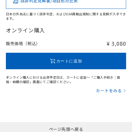
該非判定見解書/項目別対比表
X
O
O
O
日本の外為法に基づく該非判定、およびEAR再輸出規制に関する見解が入手でき
ます。
"対応済み"や非含有の記載がされた商品であっても、流通
在庫等で未対応品が混在する可能性があります。
オンライン購入
非含有品が必要な際は、弊社営業部門もしくは販売店へお
問い合わせください。
¥ 3,080
販売価格（税込）
この製品のRoHS/REACH対応状況ページへ
カートに追加
オンライン購入における出荷予定日は、カートに追加～「ご購入手続き：価
格・納期の確認」画面にてご確認ください。
カートをみる
ページ先頭へ戻る