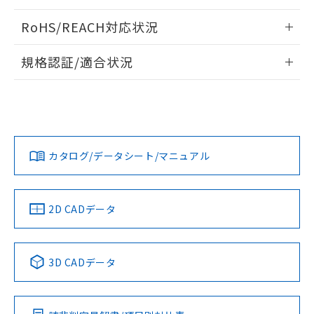
ログイン/会員登録いただくと、CADデータをダウンロー
RoHS/REACH対応状況
ドすることができます。
情報更新：2026/7/29
規格認証/適合状況
ログイン/会員登録
EU RoHS
注意事項・凡例
A30NW-3MM-TAA-G101-AAについての規格認証/適合状況に
ついては、「カスタマーサポートセンタ お客様相談室」また
は貴社担当オムロン営業員または販売店にお問い合わせくだ
対応状況
対応予定月
※1
※2
さい。
ダウンロードデータをご利用いただく前に、以下を必ずお読
みください。
カタログ/データシート/マニュアル
対応済み
ソフトウェアの使用条件
お問い合わせ
中国 RoHS
注意事項・凡例
2D CADデータ
中国 RoHS表
※1 ※2
3D CADデータ
Pb
Hg
Cd
Cr(VI)