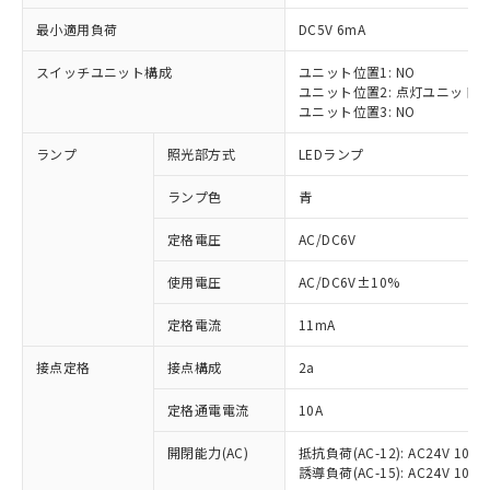
最小適用負荷
DC5V 6mA
スイッチユニット構成
ユニット位置1: NO
ユニット位置2: 点灯ユニット
※1 対応状況
ユニット位置3: NO
ランプ
照光部方式
LEDランプ
対応済み：EU RoHS指令（10物質）の
非含有に対応した製品が提供可能な商品で
ランプ色
青
す。
対応予定：EU RoHS指令（10物質）の非含
定格電圧
AC/DC6V
ご利用条件
有に対応した製品に切り替える予定のある
商品です。
使用電圧
AC/DC6V±10%
対応予定なし：EU RoHS指令（10物質）の
以下の条件をお読みいただき、同意のうえ
非含有に非対応の商品で、対応品を出す予
定格電流
11mA
ご利用ください。
定はありません。
調査・確認中：EU RoHS指令（10物質）の
接点定格
接点構成
2a
本サービスは、当社制御機器事業取扱
※1 中国RoHS○×表
非含有の対応状況を調査中または確認中の
商品の当社在庫状況および標準価格
定格通電電流
10A
商品です。
(税抜)を提供させていただくもので
「○」：最大均質材料含有率が中国RoHSの
非該当品：ライセンス料など無形物で、有
す。
開閉能力(AC)
抵抗負荷(AC-12): AC24V 10A/A
基準値以下であることを示します。
害物質有無と関係のない商品です。
当社制御機器事業取扱商品の中には、
誘導負荷(AC-15): AC24V 10A/AC
「×」：最大均質材料含有率が中国RoHSの
仕入先様の事情により、非含有部品として