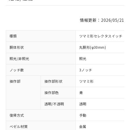
情報更新：2026/05/21
種類
ツマミ形セレクタスイッチ
胴体形状
丸胴形(φ30mm)
照光/非照光
照光
ノッチ数
3ノッチ
操作部
操作部形状
ツマミ形
操作部色
青
透明/不透明
透明
復帰方式
手動
ベゼル材質
金属