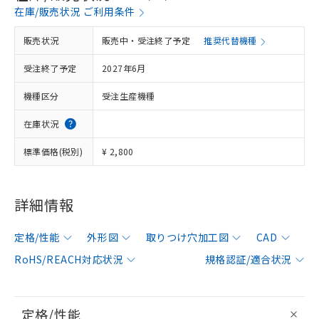
在庫/販売状況 ご利用条件
販売状況
販売中・受注終了予定
推奨代替機種
受注終了予定
2027年6月
機種区分
受注生産機種
在庫状況
標準価格(税別)
¥ 2,800
詳細情報
定格/性能
外形図
取りつけ穴加工図
CAD
RoHS/REACH対応状況
規格認証/適合状況
定格/性能