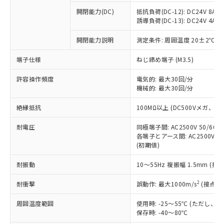
※1 中国RoHS○×表
非含有の対応状況を調査中または確認中の
商品の当社在庫状況および標準価格
開閉能力(DC)
抵抗負荷(DC-12): DC24V 8A/DC
商品です。
(税抜)を提供させていただくもので
誘導負荷(DC-13): DC24V 4A/DC
「○」：最大均質材料含有率が中国RoHSの
非該当品：ライセンス料など無形物で、有
す。
基準値以下であることを示します。
害物質有無と関係のない商品です。
開閉能力説明
測定条件: 周囲温度 20±2℃、
当社制御機器事業取扱商品の中には、
「×」：最大均質材料含有率が中国RoHSの
仕入先様の事情により、非含有部品として
本サービスの対象外となる商品もある
基準値を超えていることを示します。
いたものが、含有品と判明した場合などや
当社は、これら貴社製品のうち、外国
端子仕様
ねじ締め端子 (M3.5)
ことをご了承ください。
「－」：未確認です。当社販売部門へお問
むを得ず変更することがあります。
為替および外国貿易法に定める商品
在庫状況および標準価格照会結果は、
い合わせください。
許容操作頻度
電気的: 最大30回/分
（以下｢規制貨物等」という）を輸出
記載している更新日時点での社内デー
機械的: 最大30回/分
*EU RoHS指令（10物質）：
または国外への提供する場合は、日本
記
タに基づき作成されるものであり、閲
説明
鉛(Pb) 1000ppm以下、 水銀(Hg) 1000ppm以下、 カド
*中国RoHS10物質の基準値 (GB/T26572)：
国政府の輸出許可(または役務取引許
号
覧された時点での実際の在庫および標
ミウム(Cd) 100ppm以下、
Pb(鉛) :1000ppm、 Hg(水銀) : 1000ppm、 Cd(カドミウ
絶縁抵抗
100MΩ以上 (DC500Vメガ、
可)を取得するなどの必要な手続きを
六価クロム(Cr(Ⅵ)) 1000ppm以下、ポリ臭化ビフェニル
ム) : 100ppm、
準価格とは異なる場合があることをご
類(PBB) 1000ppm以下、ポリ臭化ジフェニルエーテル類
Cr(Ⅵ)(六価クロム) : 1000ppm、 PBBs(ポリ臭化ビフェ
とります。
了承ください。
(PBDE) 1000ppm以下、フタル酸ビス(2-エチルヘキシ
耐電圧
同極端子間: AC2500V 50/60
○
一定数以上の在庫あり
ニル類) : 1000ppm、 PBDEs(ポリ臭化ジフェニルエーテ
当社は規制貨物を破棄する場合は、完
ル) (DEHP)(別名：DOP) 1000ppm以下、フタル酸ブチ
正式な納期状況および標準価格はお客
ル類) : 1000ppm、
各端子とアース間: AC2500V 50/
ルベンジル（BBP） 1000ppm以下、フタル酸ジブチル
全に破砕するなど、違法に輸出されな
DBP(フタル酸ジブチル) : 1000ppm、 DIBP(フタル酸ジ
(初期値)
様のお取引先、またはお客様担当のオ
（DBP） 1000ppm以下、フタル酸ジイソブチル
イソブチル) : 1000ppm、 BBP(フタル酸ブチルベンジ
△
一定数には満たないが在庫あり
いよう必要な手段を講じます。
ムロン制御機器販売店・当社販売員に
(DIBP) 1000ppm以下
ル) : 1000ppm、
当社は貴社製品を、核兵器、ミサイ
但し、RoHS指令で産業用監視および制御機器に対する
耐振動
10～55Hz 複振幅 1.5mm (接
DEHP(フタル酸ビス(2-エチルヘキシル)) : 1000ppm
ご相談ください。
適用除外項目は除く。
ル、化学兵器、生物兵器またはその他
－
在庫なし(最新の在庫状況につ
オムロン制御機器販売店や当社販売拠
フタル酸エステル類の４物質については閾値を超える意
2
耐衝撃
誤動作: 最大1000m/s
(接点開
武器並びにこれらの製造装置等に一切
いては、お客様のお取引先、ま
図的な使用がないことを確認しています。
点は「
販売ネットワーク
」をご確認
※2 環境保護使用期限
使用いたしません。
たはお客様担当のオムロン制御
ください。
周囲温度範囲
使用時: -25～55℃ (ただし
当社は、貴社製品を第三者に販売する
機器販売店・当社販売員にご確
在庫状況および標準価格結果を当社の
保存時: -40～80℃
※2 対応予定月
「ｅ」：有害物質（10物質）のすべてが基
場合は、上記1、2および3の内容を当
認ください)
事前の承諾なく第三者に漏洩または開