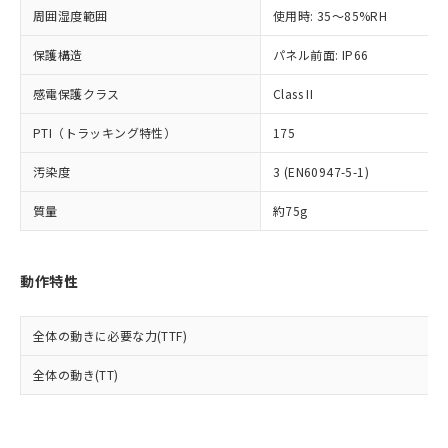
準値以下であることを示します。
該第三者に通知します。また当社は、
示しないようお願いします。
周囲湿度範囲
使用時: 35～85%RH
部品在庫の切り替え状況などにより、予定
「10」：通常の使用状況下において有害物
販売先および販売に係わる関係者が違
マイパーツ機能（部品リスト作成サー
空
受注生産機種、また在庫状況の
月が前後することがあります。
質が外部に漏えいし、環境に深刻な影響を
法に輸出するおそれがある場合は、取
ビス）をご利用いただくには、I-Web
保護構造
パネル前面: IP66
白
情報を公開していない機種
及ぼさない年数を意味します。
り引きをいたしません。
メンバーズにご登録されている必要が
「－」：未確認です。当社販売部門へお問
感電保護クラス
Class II
あります。
い合わせください。
お客様が当ウェブサイト上で当社にご
※3 非含有証明書ダウンロード
PTI（トラッキング特性）
175
登録された部品リストについて、当社
および当社の共同利用者が、当社の製
下記の非含有証明書をダウンロードするこ
汚染度
3 (EN60947-5-1)
品・サービスに関するお客様との取
とができます。
合意する
キャンセル
引・商談に必要な範囲で利用すること
質量
約75g
をご了承ください。
EU RoHS指令（10物質）の非含有証明書
※当社の共同利用者とは、
"個人情報
51物質の非含有証明書（当社基準）
の共同利用に関して"
の「1.共同利
※本証明書は発行日時点で非含有を証明す
動作特性
用者の範囲」に記載されている法人を
るもので、過去に遡って非含有を証明する
指します。
ものではありません。
全体の動きに必要な力(TTF)
また、RoHS指令のフタル酸エステル類４
物質の対応では、対応完了までの期間は出
全体の動き(TT)
荷製品に未対応品が混在することから備考
欄に対応日を記載しておりました。
既に当社にて対応品への在庫切替を完了
していることから、特段のことがない限