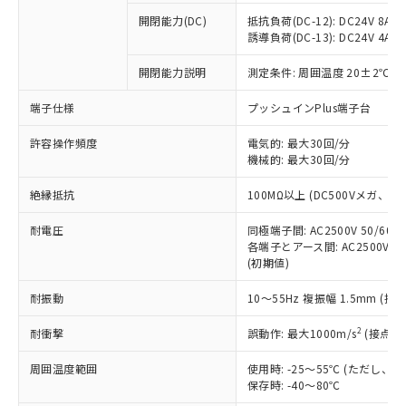
※1 中国RoHS○×表
非含有の対応状況を調査中または確認中の
商品の当社在庫状況および標準価格
開閉能力(DC)
抵抗負荷(DC-12): DC24V 8A/DC
商品です。
(税抜)を提供させていただくもので
誘導負荷(DC-13): DC24V 4A/DC
「○」：最大均質材料含有率が中国RoHSの
非該当品：ライセンス料など無形物で、有
す。
基準値以下であることを示します。
害物質有無と関係のない商品です。
開閉能力説明
測定条件: 周囲温度 20±2℃、
当社制御機器事業取扱商品の中には、
「×」：最大均質材料含有率が中国RoHSの
仕入先様の事情により、非含有部品として
本サービスの対象外となる商品もある
基準値を超えていることを示します。
いたものが、含有品と判明した場合などや
当社は、これら貴社製品のうち、外国
端子仕様
プッシュインPlus端子台
ことをご了承ください。
「－」：未確認です。当社販売部門へお問
むを得ず変更することがあります。
為替および外国貿易法に定める商品
在庫状況および標準価格照会結果は、
い合わせください。
許容操作頻度
電気的: 最大30回/分
（以下｢規制貨物等」という）を輸出
記載している更新日時点での社内デー
機械的: 最大30回/分
*EU RoHS指令（10物質）：
または国外への提供する場合は、日本
記
タに基づき作成されるものであり、閲
説明
鉛(Pb) 1000ppm以下、 水銀(Hg) 1000ppm以下、 カド
*中国RoHS10物質の基準値 (GB/T26572)：
国政府の輸出許可(または役務取引許
号
覧された時点での実際の在庫および標
ミウム(Cd) 100ppm以下、
Pb(鉛) :1000ppm、 Hg(水銀) : 1000ppm、 Cd(カドミウ
絶縁抵抗
100MΩ以上 (DC500Vメガ、
可)を取得するなどの必要な手続きを
六価クロム(Cr(Ⅵ)) 1000ppm以下、ポリ臭化ビフェニル
ム) : 100ppm、
準価格とは異なる場合があることをご
類(PBB) 1000ppm以下、ポリ臭化ジフェニルエーテル類
Cr(Ⅵ)(六価クロム) : 1000ppm、 PBBs(ポリ臭化ビフェ
とります。
了承ください。
(PBDE) 1000ppm以下、フタル酸ビス(2-エチルヘキシ
耐電圧
同極端子間: AC2500V 50/60
○
一定数以上の在庫あり
ニル類) : 1000ppm、 PBDEs(ポリ臭化ジフェニルエーテ
当社は規制貨物を破棄する場合は、完
ル) (DEHP)(別名：DOP) 1000ppm以下、フタル酸ブチ
正式な納期状況および標準価格はお客
ル類) : 1000ppm、
各端子とアース間: AC2500V 50/
ルベンジル（BBP） 1000ppm以下、フタル酸ジブチル
全に破砕するなど、違法に輸出されな
DBP(フタル酸ジブチル) : 1000ppm、 DIBP(フタル酸ジ
(初期値)
様のお取引先、またはお客様担当のオ
（DBP） 1000ppm以下、フタル酸ジイソブチル
イソブチル) : 1000ppm、 BBP(フタル酸ブチルベンジ
△
一定数には満たないが在庫あり
いよう必要な手段を講じます。
ムロン制御機器販売店・当社販売員に
(DIBP) 1000ppm以下
ル) : 1000ppm、
当社は貴社製品を、核兵器、ミサイ
但し、RoHS指令で産業用監視および制御機器に対する
耐振動
10～55Hz 複振幅 1.5mm (接
DEHP(フタル酸ビス(2-エチルヘキシル)) : 1000ppm
ご相談ください。
適用除外項目は除く。
ル、化学兵器、生物兵器またはその他
－
在庫なし(最新の在庫状況につ
オムロン制御機器販売店や当社販売拠
フタル酸エステル類の４物質については閾値を超える意
2
耐衝撃
誤動作: 最大1000m/s
(接点開
武器並びにこれらの製造装置等に一切
いては、お客様のお取引先、ま
図的な使用がないことを確認しています。
点は「
販売ネットワーク
」をご確認
※2 環境保護使用期限
使用いたしません。
たはお客様担当のオムロン制御
ください。
周囲温度範囲
使用時: -25～55℃ (ただし
当社は、貴社製品を第三者に販売する
機器販売店・当社販売員にご確
在庫状況および標準価格結果を当社の
保存時: -40～80℃
※2 対応予定月
「ｅ」：有害物質（10物質）のすべてが基
場合は、上記1、2および3の内容を当
認ください)
事前の承諾なく第三者に漏洩または開