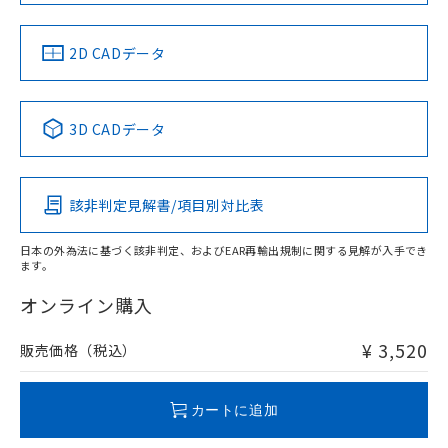
中国 RoHS
注意事項・凡例
2D CADデータ
中国 RoHS表
※1 ※2
3D CADデータ
Pb
Hg
Cd
Cr(VI)
該非判定見解書/項目別対比表
X
O
O
O
日本の外為法に基づく該非判定、およびEAR再輸出規制に関する見解が入手でき
ます。
"対応済み"や非含有の記載がされた商品であっても、流通
在庫等で未対応品が混在する可能性があります。
オンライン購入
非含有品が必要な際は、弊社営業部門もしくは販売店へお
問い合わせください。
¥ 3,520
販売価格（税込）
この製品のRoHS/REACH対応状況ページへ
カートに追加