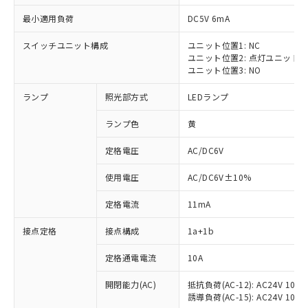
最小適用負荷
DC5V 6mA
スイッチユニット構成
ユニット位置1: NC
ユニット位置2: 点灯ユニット
ユニット位置3: NO
ランプ
照光部方式
LEDランプ
ランプ色
黄
※1 対応状況
定格電圧
AC/DC6V
対応済み：EU RoHS指令（10物質）の
使用電圧
AC/DC6V±10%
非含有に対応した製品が提供可能な商品で
す。
定格電流
11mA
対応予定：EU RoHS指令（10物質）の非含
ご利用条件
有に対応した製品に切り替える予定のある
接点定格
接点構成
1a+1b
商品です。
対応予定なし：EU RoHS指令（10物質）の
定格通電電流
10A
以下の条件をお読みいただき、同意のうえ
非含有に非対応の商品で、対応品を出す予
ご利用ください。
定はありません。
開閉能力(AC)
抵抗負荷(AC-12): AC24V 10A/A
誘導負荷(AC-15): AC24V 10A/AC
調査・確認中：EU RoHS指令（10物質）の
本サービスは、当社制御機器事業取扱