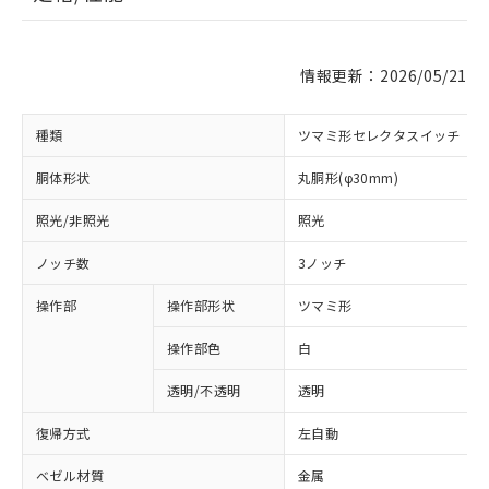
情報更新：2026/05/21
種類
ツマミ形セレクタスイッチ
胴体形状
丸胴形(φ30mm)
照光/非照光
照光
ノッチ数
3ノッチ
操作部
操作部形状
ツマミ形
操作部色
白
透明/不透明
透明
復帰方式
左自動
ベゼル材質
金属