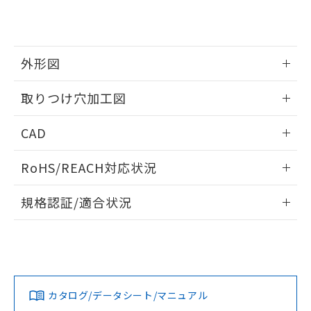
り、2022年1月12日より割愛しておりま
す。
外形図
情報更新：2026/05/21
取りつけ穴加工図
情報更新：2026/05/21
CAD
ログイン/会員登録いただくと、CADデータをダウンロー
RoHS/REACH対応状況
ドすることができます。
情報更新：2026/7/29
規格認証/適合状況
ログイン/会員登録
EU RoHS
注意事項・凡例
A30NW-3ML-TWA-P201-YAについての規格認証/適合状況に
ついては、「カスタマーサポートセンタ お客様相談室」また
は貴社担当オムロン営業員または販売店にお問い合わせくだ
対応状況
対応予定月
※1
※2
さい。
ダウンロードデータをご利用いただく前に、以下を必ずお読
みください。
カタログ/データシート/マニュアル
対応済み
ソフトウェアの使用条件
お問い合わせ