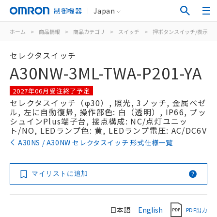
制御機器
Japan
ホーム
>
商品情報
>
商品カテゴリ
>
スイッチ
>
押ボタンスイッチ/表示灯
セレクタスイッチ
A30NW-3ML-TWA-P201-YA
2027年06月受注終了予定
セレクタスイッチ（φ30）, 照光, 3ノッチ, 金属ベゼ
ル, 左に自動復帰, 操作部色: 白（透明）, IP66, プッ
シュインPlus端子台, 接点構成: NC/点灯ユニッ
ト/NO, LEDランプ色: 黄, LEDランプ電圧: AC/DC6V
A30NS / A30NW セレクタスイッチ 形式仕様一覧
マイリストに追加
日本語
English
PDF出力