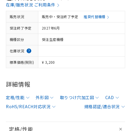
在庫/販売状況 ご利用条件
販売状況
販売中・受注終了予定
推奨代替機種
受注終了予定
2027年6月
機種区分
受注生産機種
在庫状況
標準価格(税別)
¥ 3,200
詳細情報
定格/性能
外形図
取りつけ穴加工図
CAD
RoHS/REACH対応状況
規格認証/適合状況
定格/性能