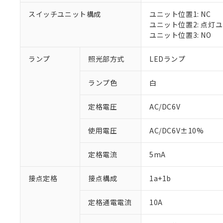
スイッチユニット構成
ユニット位置1: NC
ユニット位置2: 点灯
ユニット位置3: NO
※1 対応状況
ランプ
照光部方式
LEDランプ
対応済み：EU
対応予定：EU R
ランプ色
白
対応予定なし：EU
調査・確認中：EU
ご利用条件
定格電圧
AC/DC6V
非該当品：ライセ
※1 中国RoHS
仕入先様の事情に
があります。
以下の条件をお読
使用電圧
AC/DC6V±10%
「○」：最大均質
「×」：最大均質
本サービスは
当社は、これ
*EU RoHS指令（10物
定格電流
5mA
「－」：未確認で
鉛(Pb) 1000ppm以下、
くものです。
う）を輸出ま
記
説明
六価クロム(Cr(Ⅵ)) 1
当社制御機器
などの必要な
フタル酸ビス(2-エチルヘ
号
*中国RoHS10物質の基準値 
接点定格
接点構成
1a+1b
ル（DBP） 1000ppm
在庫状況およ
当社は規制貨
Pb(鉛) :1000ppm、 Hg
但し、RoHS指令で産
のであり、閲
ます。
Cr(Ⅵ)(六価クロム) : 
フタル酸エステル類の４
○
一定数以
DBP(フタル酸ジブチル) :
い。
当社は貴社製
定格通電電流
10A
DEHP(フタル酸ビス(2-エ
正式な納期状
置等に一切使
当社販売員に
※2 対応予定月
△
一定数に
当社は、貴社