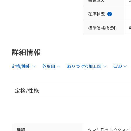
在庫状況
標準価格(税別)
詳細情報
定格/性能
外形図
取りつけ穴加工図
CAD
定格/性能
種類
ツマミ形セレクタスイ