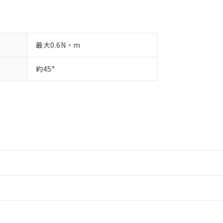
最大0.6N・m
約45°
情報更新：2
情報更新：2