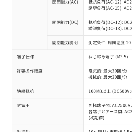
開閉能力(AC)
抵抗負荷(AC-12): AC24
オムロン制御
また当社は、
※2 環境保護使
誘導負荷(AC-15): AC24V
在庫状況およ
部品在庫の切り替
たしません。
－
在庫なし
す。
「ｅ」：有害物質
機器販売
開閉能力(DC)
抵抗負荷(DC-12): DC24
マイパーツ機
「10」：通常の
誘導負荷(DC-13): DC24
ている必要が
味します。
空
受注生産
お客様が当ウ
※3 非含有証明
「－」：未確認で
白
が、当社の製
開閉能力説明
測定条件: 周囲温度 2
さい。
下記の非含有証明
※当社の共同
端子仕様
ねじ締め端子 (M3.5)
いる法人を指
EU RoHS指令（
51物質の非含有証
許容操作頻度
電気的: 最大30回/分
※本証明書は発行
機械的: 最大30回/分
また、RoHS指
混在することから
絶縁抵抗
100MΩ以上 (DC5
既に当社にて対応
り割愛しておりま
耐電圧
同極端子間: AC2500V
各端子とアース間: AC250
(初期値)
耐振動
10～55Hz 複振幅 1.