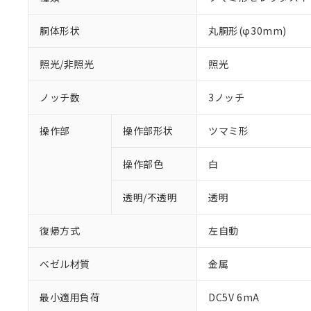
胴体形状
丸胴形(φ30mm)
照光/非照光
照光
ノッチ数
3ノッチ
操作部
操作部形状
ツマミ形
操作部色
白
透明/不透明
透明
復帰方式
左自動
ベゼル材質
金属
最小適用負荷
DC5V 6mA