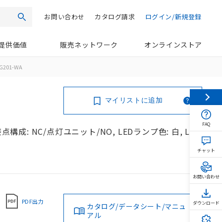
お問い合わせ
カタログ請求
ログイン/新規登録
検索
提供価値
販売ネットワーク
オンラインストア
G201-WA
マイリストに追加
FAQ
構成: NC/点灯ユニット/NO, LEDランプ色: 白, LED
チャット
お問い合わせ
PDF出力
ダウンロード
カタログ/データシート/マニュ
アル