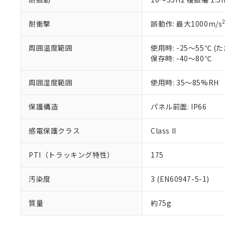
耐衝撃
誤動作: 最大1000m/s
周囲温度範囲
使用時: -25～55℃
保存時: -40～80℃
周囲湿度範囲
使用時: 35～85%RH
保護構造
パネル前面: IP66
感電保護クラス
Class II
PTI（トラッキング特性）
175
汚染度
3 (EN60947-5-1)
質量
約75g