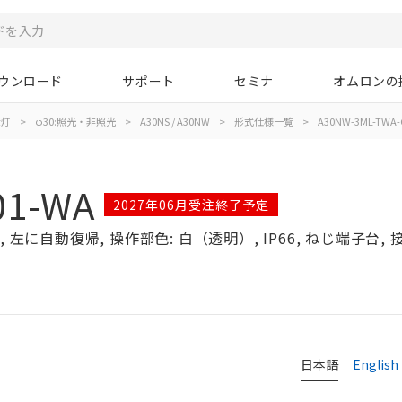
ウンロード
サポート
セミナ
オムロンの
示灯
>
φ30:照光・非照光
>
A30NS / A30NW
>
形式仕様一覧
>
A30NW-3ML-TWA-
01-WA
2027年06月受注終了予定
左に自動復帰, 操作部色: 白（透明）, IP66, ねじ端子台, 接点
日本語
English