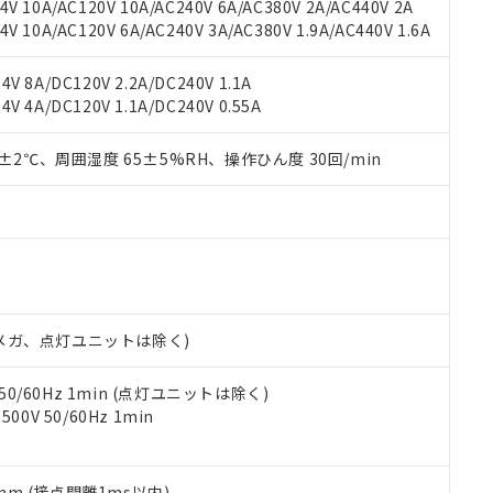
V 10A/AC120V 10A/AC240V 6A/AC380V 2A/AC440V 2A
機器販売店や当社販売拠点は「
販売ネットワーク
」をご確認くだ
販売先および販売に係わる関係者が違法に輸出するおそれがある場
用期限
 10A/AC120V 6A/AC240V 3A/AC380V 1.9A/AC440V 1.6A
び標準価格結果を当社の事前の承諾なく第三者に漏洩または開示し
え状況などにより、予定月が前後することがあります。
(最新の在庫状況については、お客様のお取引先、またはお客様担当
（10物質）のすべてが基準値以下であることを示します。
店・当社販売員にご確認ください)
V 8A/DC120V 2.2A/DC240V 1.1A
能（部品リスト作成サービス）をご利用いただくには、I-Webメン
使用状況下において有害物質が外部に漏えいし、環境に深刻な影響を
V 4A/DC120V 1.1A/DC240V 0.55A
あります。
機種、また在庫状況の情報を公開していない機種
ェブサイト上で当社にご登録された部品リストについて、当社およ
書ダウンロード
す。当社販売部門へお問い合わせください。
品・サービスに関するお客様との取引・商談に必要な範囲で利用す
0±2℃、周囲湿度 65±5%RH、操作ひん度 30回/min
合意する
キャンセル
書をダウンロードすることができます。
利用者とは、
"個人情報の共同利用に関して"
の「1.共同利用者の
します。
10物質）の非含有証明書
明書（当社基準）
日時点で非含有を証明するもので、過去に遡って非含有を証明するも
令のフタル酸エステル類４物質の対応では、対応完了までの期間は出
備考欄に対応日を記載しておりました。
00Vメガ、点灯ユニットは除く)
品への在庫切替を完了していることから、特段のことがない限り、20
す。
 50/60Hz 1min (点灯ユニットは除く)
0V 50/60Hz 1min
5mm (接点開離1ms以内)