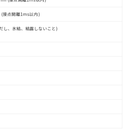
2
(接点開離1ms以内)
 (ただし、氷結、結露しないこと)