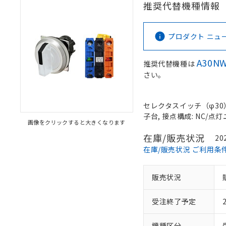
推奨代替機種情報
プロダクト ニュース 
A30NW
推奨代替機種は
さい。
セレクタスイッチ（φ30）,
子台, 接点構成: NC/点灯ユ
画像をクリックすると大きくなります
在庫/販売状況
20
在庫/販売状況 ご利用条
販売状況
受注終了予定
機種区分