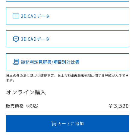
中国 RoHS
注意事項・凡例
2D CADデータ
中国 RoHS表
※1 ※2
3D CADデータ
Pb
Hg
Cd
Cr(VI)
該非判定見解書/項目別対比表
X
O
O
O
日本の外為法に基づく該非判定、およびEAR再輸出規制に関する見解が入手でき
ます。
"対応済み"や非含有の記載がされた商品であっても、流通
在庫等で未対応品が混在する可能性があります。
オンライン購入
非含有品が必要な際は、弊社営業部門もしくは販売店へお
問い合わせください。
¥ 3,520
販売価格（税込）
この製品のRoHS/REACH対応状況ページへ
カートに追加