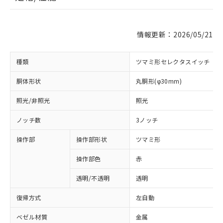
情報更新：2026/05/21
種類
ツマミ形セレクタスイッチ
胴体形状
丸胴形(φ30mm)
照光/非照光
照光
ノッチ数
3ノッチ
操作部
操作部形状
ツマミ形
操作部色
赤
透明/不透明
透明
復帰方式
左自動
ベゼル材質
金属