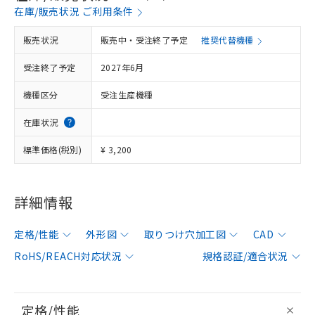
在庫/販売状況 ご利用条件
販売状況
販売中・受注終了予定
推奨代替機種
受注終了予定
2027年6月
機種区分
受注生産機種
在庫状況
標準価格(税別)
¥ 3,200
詳細情報
定格/性能
外形図
取りつけ穴加工図
CAD
RoHS/REACH対応状況
規格認証/適合状況
定格/性能