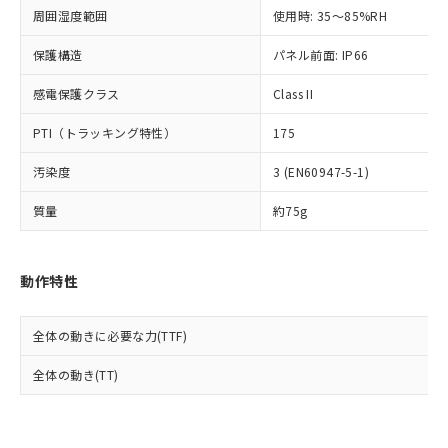
準値以下であることを示します。
該第三者に通知します。また当社は、
示しないようお願いします。
周囲湿度範囲
使用時: 35～85%RH
部品在庫の切り替え状況などにより、予定
「10」：通常の使用状況下において有害物
販売先および販売に係わる関係者が違
マイパーツ機能（部品リスト作成サー
空
受注生産機種、また在庫状況の
月が前後することがあります。
質が外部に漏えいし、環境に深刻な影響を
法に輸出するおそれがある場合は、取
ビス）をご利用いただくには、I-Web
保護構造
パネル前面: IP66
白
情報を公開していない機種
及ぼさない年数を意味します。
り引きをいたしません。
メンバーズにご登録されている必要が
「－」：未確認です。当社販売部門へお問
感電保護クラス
Class II
あります。
い合わせください。
お客様が当ウェブサイト上で当社にご
※3 非含有証明書ダウンロード
PTI（トラッキング特性）
175
登録された部品リストについて、当社
および当社の共同利用者が、当社の製
下記の非含有証明書をダウンロードするこ
汚染度
3 (EN60947-5-1)
品・サービスに関するお客様との取
とができます。
合意する
キャンセル
引・商談に必要な範囲で利用すること
質量
約75g
をご了承ください。
EU RoHS指令（10物質）の非含有証明書
※当社の共同利用者とは、
"個人情報
51物質の非含有証明書（当社基準）
の共同利用に関して"
の「1.共同利
※本証明書は発行日時点で非含有を証明す
動作特性
用者の範囲」に記載されている法人を
るもので、過去に遡って非含有を証明する
指します。
ものではありません。
全体の動きに必要な力(TTF)
また、RoHS指令のフタル酸エステル類４
物質の対応では、対応完了までの期間は出
全体の動き(TT)
荷製品に未対応品が混在することから備考
欄に対応日を記載しておりました。
既に当社にて対応品への在庫切替を完了
していることから、特段のことがない限