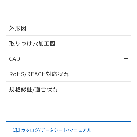
り、2022年1月12日より割愛しておりま
す。
外形図
情報更新：2026/05/21
取りつけ穴加工図
情報更新：2026/05/21
CAD
ログイン/会員登録いただくと、CADデータをダウンロー
RoHS/REACH対応状況
ドすることができます。
情報更新：2026/7/29
規格認証/適合状況
ログイン/会員登録
EU RoHS
注意事項・凡例
A30NW-3ML-TRA-P201-RAについての規格認証/適合状況に
ついては、「カスタマーサポートセンタ お客様相談室」また
は貴社担当オムロン営業員または販売店にお問い合わせくだ
対応状況
対応予定月
※1
※2
さい。
ダウンロードデータをご利用いただく前に、以下を必ずお読
みください。
カタログ/データシート/マニュアル
対応済み
ソフトウェアの使用条件
お問い合わせ