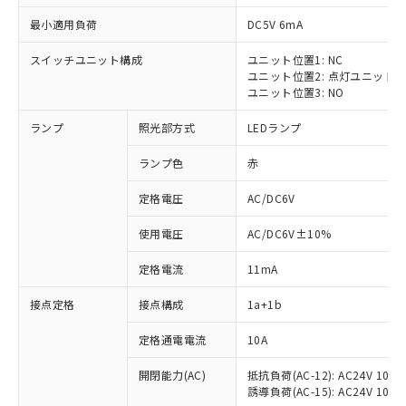
最小適用負荷
DC5V 6mA
スイッチユニット構成
ユニット位置1: NC
ユニット位置2: 点灯ユニット
ユニット位置3: NO
ランプ
照光部方式
LEDランプ
ランプ色
赤
※1 対応状況
定格電圧
AC/DC6V
対応済み：EU RoHS指令（10物質）の
使用電圧
AC/DC6V±10%
非含有に対応した製品が提供可能な商品で
す。
定格電流
11mA
対応予定：EU RoHS指令（10物質）の非含
ご利用条件
有に対応した製品に切り替える予定のある
接点定格
接点構成
1a+1b
商品です。
対応予定なし：EU RoHS指令（10物質）の
定格通電電流
10A
以下の条件をお読みいただき、同意のうえ
非含有に非対応の商品で、対応品を出す予
ご利用ください。
定はありません。
開閉能力(AC)
抵抗負荷(AC-12): AC24V 10A/A
誘導負荷(AC-15): AC24V 10A/AC
調査・確認中：EU RoHS指令（10物質）の
本サービスは、当社制御機器事業取扱