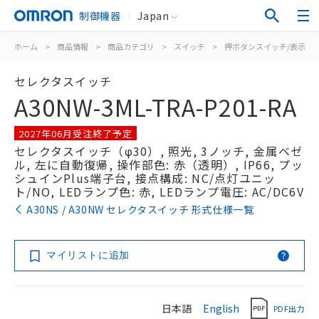
制御機器
Japan
ホーム
>
商品情報
>
商品カテゴリ
>
スイッチ
>
押ボタンスイッチ/表示灯
セレクタスイッチ
A30NW-3ML-TRA-P201-RA
2027年06月受注終了予定
セレクタスイッチ（φ30）, 照光, 3ノッチ, 金属ベゼ
ル, 左に自動復帰, 操作部色: 赤（透明）, IP66, プッ
シュインPlus端子台, 接点構成: NC/点灯ユニッ
ト/NO, LEDランプ色: 赤, LEDランプ電圧: AC/DC6V
A30NS / A30NW セレクタスイッチ 形式仕様一覧
マイリストに追加
日本語
English
PDF出力