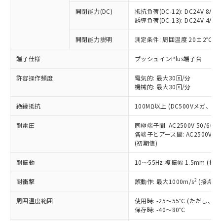
※1 中国RoHS○×表
非含有の対応状況を調査中または確認中の
商品の当社在庫状況および標準価格
開閉能力(DC)
抵抗負荷(DC-12): DC24V 8A/DC
商品です。
(税抜)を提供させていただくもので
誘導負荷(DC-13): DC24V 4A/DC
「○」：最大均質材料含有率が中国RoHSの
非該当品：ライセンス料など無形物で、有
す。
基準値以下であることを示します。
害物質有無と関係のない商品です。
開閉能力説明
測定条件: 周囲温度 20±2℃、
当社制御機器事業取扱商品の中には、
「×」：最大均質材料含有率が中国RoHSの
仕入先様の事情により、非含有部品として
本サービスの対象外となる商品もある
基準値を超えていることを示します。
いたものが、含有品と判明した場合などや
当社は、これら貴社製品のうち、外国
端子仕様
プッシュインPlus端子台
ことをご了承ください。
「－」：未確認です。当社販売部門へお問
むを得ず変更することがあります。
為替および外国貿易法に定める商品
在庫状況および標準価格照会結果は、
い合わせください。
許容操作頻度
電気的: 最大30回/分
（以下｢規制貨物等」という）を輸出
記載している更新日時点での社内デー
機械的: 最大30回/分
*EU RoHS指令（10物質）：
または国外への提供する場合は、日本
記
タに基づき作成されるものであり、閲
説明
鉛(Pb) 1000ppm以下、 水銀(Hg) 1000ppm以下、 カド
*中国RoHS10物質の基準値 (GB/T26572)：
国政府の輸出許可(または役務取引許
号
覧された時点での実際の在庫および標
ミウム(Cd) 100ppm以下、
Pb(鉛) :1000ppm、 Hg(水銀) : 1000ppm、 Cd(カドミウ
絶縁抵抗
100MΩ以上 (DC500Vメガ、
可)を取得するなどの必要な手続きを
六価クロム(Cr(Ⅵ)) 1000ppm以下、ポリ臭化ビフェニル
ム) : 100ppm、
準価格とは異なる場合があることをご
類(PBB) 1000ppm以下、ポリ臭化ジフェニルエーテル類
Cr(Ⅵ)(六価クロム) : 1000ppm、 PBBs(ポリ臭化ビフェ
とります。
了承ください。
(PBDE) 1000ppm以下、フタル酸ビス(2-エチルヘキシ
耐電圧
同極端子間: AC2500V 50/60
○
一定数以上の在庫あり
ニル類) : 1000ppm、 PBDEs(ポリ臭化ジフェニルエーテ
当社は規制貨物を破棄する場合は、完
ル) (DEHP)(別名：DOP) 1000ppm以下、フタル酸ブチ
正式な納期状況および標準価格はお客
ル類) : 1000ppm、
各端子とアース間: AC2500V 50/
ルベンジル（BBP） 1000ppm以下、フタル酸ジブチル
全に破砕するなど、違法に輸出されな
DBP(フタル酸ジブチル) : 1000ppm、 DIBP(フタル酸ジ
(初期値)
様のお取引先、またはお客様担当のオ
（DBP） 1000ppm以下、フタル酸ジイソブチル
イソブチル) : 1000ppm、 BBP(フタル酸ブチルベンジ
△
一定数には満たないが在庫あり
いよう必要な手段を講じます。
ムロン制御機器販売店・当社販売員に
(DIBP) 1000ppm以下
ル) : 1000ppm、
当社は貴社製品を、核兵器、ミサイ
但し、RoHS指令で産業用監視および制御機器に対する
耐振動
10～55Hz 複振幅 1.5mm (接
DEHP(フタル酸ビス(2-エチルヘキシル)) : 1000ppm
ご相談ください。
適用除外項目は除く。
ル、化学兵器、生物兵器またはその他
－
在庫なし(最新の在庫状況につ
オムロン制御機器販売店や当社販売拠
フタル酸エステル類の４物質については閾値を超える意
2
耐衝撃
誤動作: 最大1000m/s
(接点開
武器並びにこれらの製造装置等に一切
いては、お客様のお取引先、ま
図的な使用がないことを確認しています。
点は「
販売ネットワーク
」をご確認
※2 環境保護使用期限
使用いたしません。
たはお客様担当のオムロン制御
ください。
周囲温度範囲
使用時: -25～55℃ (ただし
当社は、貴社製品を第三者に販売する
機器販売店・当社販売員にご確
在庫状況および標準価格結果を当社の
保存時: -40～80℃
※2 対応予定月
「ｅ」：有害物質（10物質）のすべてが基
場合は、上記1、2および3の内容を当
認ください)
事前の承諾なく第三者に漏洩または開