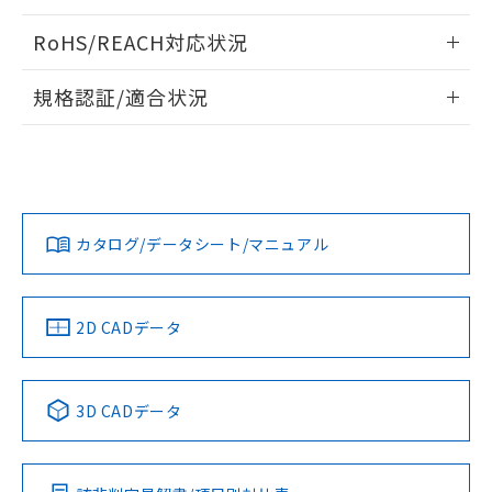
ログイン/会員登録いただくと、CADデータをダウンロー
RoHS/REACH対応状況
ドすることができます。
情報更新：2026/7/29
規格認証/適合状況
ログイン/会員登録
EU RoHS
注意事項・凡例
A30NW-3ML-TRA-G101-RAについての規格認証/適合状況に
ついては、「カスタマーサポートセンタ お客様相談室」また
は貴社担当オムロン営業員または販売店にお問い合わせくだ
対応状況
対応予定月
※1
※2
さい。
ダウンロードデータをご利用いただく前に、以下を必ずお読
みください。
カタログ/データシート/マニュアル
対応済み
ソフトウェアの使用条件
お問い合わせ
中国 RoHS
注意事項・凡例
2D CADデータ
中国 RoHS表
※1 ※2
3D CADデータ
Pb
Hg
Cd
Cr(VI)