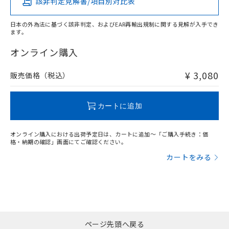
該非判定見解書/項目別対比表
X
O
O
O
日本の外為法に基づく該非判定、およびEAR再輸出規制に関する見解が入手でき
ます。
"対応済み"や非含有の記載がされた商品であっても、流通
在庫等で未対応品が混在する可能性があります。
オンライン購入
非含有品が必要な際は、弊社営業部門もしくは販売店へお
問い合わせください。
¥ 3,080
販売価格（税込）
この製品のRoHS/REACH対応状況ページへ
カートに追加
オンライン購入における出荷予定日は、カートに追加～「ご購入手続き：価
格・納期の確認」画面にてご確認ください。
カートをみる
ページ先頭へ戻る