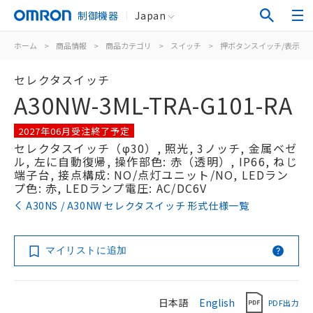
制御機器
Japan
ホーム
>
商品情報
>
商品カテゴリ
>
スイッチ
>
押ボタンスイッチ/表示灯
セレクタスイッチ
A30NW-3ML-TRA-G101-RA
2027年06月受注終了予定
セレクタスイッチ（φ30）, 照光, 3ノッチ, 金属ベゼ
ル, 左に自動復帰, 操作部色: 赤（透明）, IP66, ねじ
端子台, 接点構成: NO/点灯ユニット/NO, LEDラン
プ色: 赤, LEDランプ電圧: AC/DC6V
A30NS / A30NW セレクタスイッチ 形式仕様一覧
マイリストに追加
日本語
English
PDF出力