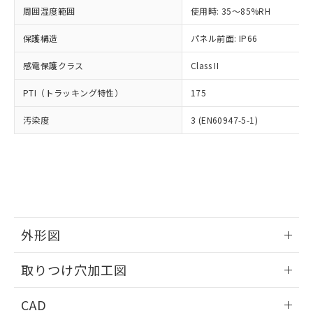
い合わせください。
お客様が当ウェブサイト上で当社にご
周囲湿度範囲
使用時: 35～85%RH
※3 非含有証明書ダウンロード
登録された部品リストについて、当社
保護構造
パネル前面: IP66
および当社の共同利用者が、当社の製
下記の非含有証明書をダウンロードするこ
品・サービスに関するお客様との取
とができます。
感電保護クラス
Class II
合意する
キャンセル
引・商談に必要な範囲で利用すること
をご了承ください。
EU RoHS指令（10物質）の非含有証明書
PTI（トラッキング特性）
175
※当社の共同利用者とは、
"個人情報
51物質の非含有証明書（当社基準）
の共同利用に関して"
の「1.共同利
汚染度
3 (EN60947-5-1)
※本証明書は発行日時点で非含有を証明す
用者の範囲」に記載されている法人を
るもので、過去に遡って非含有を証明する
指します。
ものではありません。
また、RoHS指令のフタル酸エステル類４
物質の対応では、対応完了までの期間は出
荷製品に未対応品が混在することから備考
欄に対応日を記載しておりました。
既に当社にて対応品への在庫切替を完了
外形図
していることから、特段のことがない限
り、2022年1月12日より割愛しておりま
情報更新：2026/05/21
取りつけ穴加工図
す。
情報更新：2026/05/21
CAD