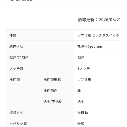
情報更新：2026/05/21
種類
ツマミ形セレクタスイッチ
胴体形状
丸胴形(φ30mm)
照光/非照光
照光
ノッチ数
3ノッチ
操作部
操作部形状
ツマミ形
操作部色
赤
透明/不透明
透明
復帰方式
左自動
ベゼル材質
金属