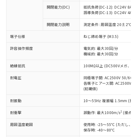
本サービスの対象外となる商品もある
基準値を超えていることを示します。
いたものが、含有品と判明した場合などや
当社は、これら貴社製品のうち、外国
ことをご了承ください。
開閉能力(DC)
抵抗負荷(DC-12): DC24V 8A/DC
「－」：未確認です。当社販売部門へお問
むを得ず変更することがあります。
為替および外国貿易法に定める商品
誘導負荷(DC-13): DC24V 4A/DC
在庫状況および標準価格照会結果は、
い合わせください。
（以下｢規制貨物等」という）を輸出
記載している更新日時点での社内デー
*EU RoHS指令（10物質）：
または国外への提供する場合は、日本
開閉能力説明
測定条件: 周囲温度 20±2℃、
記
タに基づき作成されるものであり、閲
説明
鉛(Pb) 1000ppm以下、 水銀(Hg) 1000ppm以下、 カド
*中国RoHS10物質の基準値 (GB/T26572)：
国政府の輸出許可(または役務取引許
号
覧された時点での実際の在庫および標
ミウム(Cd) 100ppm以下、
Pb(鉛) :1000ppm、 Hg(水銀) : 1000ppm、 Cd(カドミウ
端子仕様
ねじ締め端子 (M3.5)
可)を取得するなどの必要な手続きを
六価クロム(Cr(Ⅵ)) 1000ppm以下、ポリ臭化ビフェニル
ム) : 100ppm、
準価格とは異なる場合があることをご
類(PBB) 1000ppm以下、ポリ臭化ジフェニルエーテル類
Cr(Ⅵ)(六価クロム) : 1000ppm、 PBBs(ポリ臭化ビフェ
とります。
了承ください。
(PBDE) 1000ppm以下、フタル酸ビス(2-エチルヘキシ
○
一定数以上の在庫あり
ニル類) : 1000ppm、 PBDEs(ポリ臭化ジフェニルエーテ
許容操作頻度
電気的: 最大30回/分
当社は規制貨物を破棄する場合は、完
ル) (DEHP)(別名：DOP) 1000ppm以下、フタル酸ブチ
正式な納期状況および標準価格はお客
ル類) : 1000ppm、
機械的: 最大30回/分
ルベンジル（BBP） 1000ppm以下、フタル酸ジブチル
全に破砕するなど、違法に輸出されな
DBP(フタル酸ジブチル) : 1000ppm、 DIBP(フタル酸ジ
様のお取引先、またはお客様担当のオ
（DBP） 1000ppm以下、フタル酸ジイソブチル
イソブチル) : 1000ppm、 BBP(フタル酸ブチルベンジ
△
一定数には満たないが在庫あり
いよう必要な手段を講じます。
ムロン制御機器販売店・当社販売員に
(DIBP) 1000ppm以下
ル) : 1000ppm、
絶縁抵抗
100MΩ以上 (DC500Vメガ、
当社は貴社製品を、核兵器、ミサイ
但し、RoHS指令で産業用監視および制御機器に対する
DEHP(フタル酸ビス(2-エチルヘキシル)) : 1000ppm
ご相談ください。
適用除外項目は除く。
ル、化学兵器、生物兵器またはその他
－
在庫なし(最新の在庫状況につ
オムロン制御機器販売店や当社販売拠
耐電圧
同極端子間: AC2500V 50/60
フタル酸エステル類の４物質については閾値を超える意
武器並びにこれらの製造装置等に一切
いては、お客様のお取引先、ま
図的な使用がないことを確認しています。
各端子とアース間: AC2500V 50/
点は「
販売ネットワーク
」をご確認
※2 環境保護使用期限
使用いたしません。
(初期値)
たはお客様担当のオムロン制御
ください。
当社は、貴社製品を第三者に販売する
機器販売店・当社販売員にご確
在庫状況および標準価格結果を当社の
※2 対応予定月
「ｅ」：有害物質（10物質）のすべてが基
耐振動
10～55Hz 複振幅 1.5mm (接
場合は、上記1、2および3の内容を当
認ください)
事前の承諾なく第三者に漏洩または開
準値以下であることを示します。
該第三者に通知します。また当社は、
示しないようお願いします。
2
耐衝撃
誤動作: 最大1000m/s
(接点開
部品在庫の切り替え状況などにより、予定
「10」：通常の使用状況下において有害物
販売先および販売に係わる関係者が違
マイパーツ機能（部品リスト作成サー
空
受注生産機種、また在庫状況の
月が前後することがあります。
質が外部に漏えいし、環境に深刻な影響を
法に輸出するおそれがある場合は、取
ビス）をご利用いただくには、I-Web
白
情報を公開していない機種
周囲温度範囲
使用時: -25～55℃ (ただし
及ぼさない年数を意味します。
り引きをいたしません。
メンバーズにご登録されている必要が
保存時: -40～80℃
「－」：未確認です。当社販売部門へお問
あります。