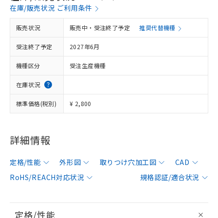
在庫/販売状況 ご利用条件
販売状況
販売中・受注終了予定
推奨代替機種
受注終了予定
2027年6月
機種区分
受注生産機種
在庫状況
標準価格(税別)
¥ 2,800
詳細情報
定格/性能
外形図
取りつけ穴加工図
CAD
RoHS/REACH対応状況
規格認証/適合状況
定格/性能