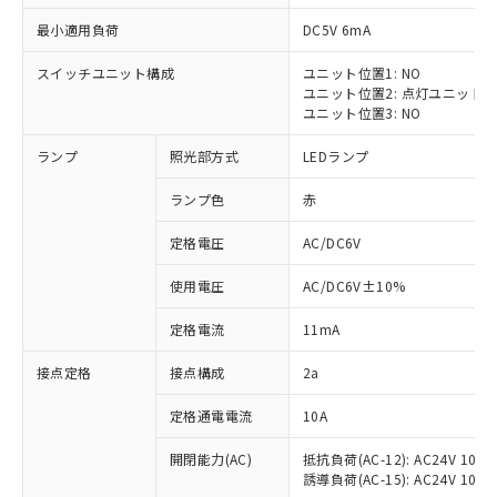
最小適用負荷
DC5V 6mA
スイッチユニット構成
ユニット位置1: NO
ユニット位置2: 点灯ユニット
※1 対応状況
ユニット位置3: NO
ランプ
照光部方式
LEDランプ
対応済み：EU RoHS指令（10物質）の
非含有に対応した製品が提供可能な商品で
ランプ色
赤
す。
対応予定：EU RoHS指令（10物質）の非含
定格電圧
AC/DC6V
ご利用条件
有に対応した製品に切り替える予定のある
商品です。
使用電圧
AC/DC6V±10%
対応予定なし：EU RoHS指令（10物質）の
以下の条件をお読みいただき、同意のうえ
非含有に非対応の商品で、対応品を出す予
定格電流
11mA
ご利用ください。
定はありません。
調査・確認中：EU RoHS指令（10物質）の
接点定格
接点構成
2a
本サービスは、当社制御機器事業取扱
※1 中国RoHS○×表
非含有の対応状況を調査中または確認中の
商品の当社在庫状況および標準価格
定格通電電流
10A
商品です。
(税抜)を提供させていただくもので
「○」：最大均質材料含有率が中国RoHSの
非該当品：ライセンス料など無形物で、有
す。
開閉能力(AC)
抵抗負荷(AC-12): AC24V 10A/A
基準値以下であることを示します。
害物質有無と関係のない商品です。
当社制御機器事業取扱商品の中には、
誘導負荷(AC-15): AC24V 10A/AC
「×」：最大均質材料含有率が中国RoHSの
仕入先様の事情により、非含有部品として