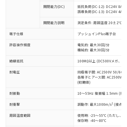
※1 中国RoHS○×表
非含有の対応状況を調査中または確認中の
商品の当社在庫状況および標準価格
開閉能力(DC)
抵抗負荷(DC-12): DC24V 8A/DC
商品です。
(税抜)を提供させていただくもので
誘導負荷(DC-13): DC24V 4A/DC
「○」：最大均質材料含有率が中国RoHSの
非該当品：ライセンス料など無形物で、有
す。
基準値以下であることを示します。
害物質有無と関係のない商品です。
開閉能力説明
測定条件: 周囲温度 20±2℃、
当社制御機器事業取扱商品の中には、
「×」：最大均質材料含有率が中国RoHSの
仕入先様の事情により、非含有部品として
本サービスの対象外となる商品もある
基準値を超えていることを示します。
いたものが、含有品と判明した場合などや
当社は、これら貴社製品のうち、外国
端子仕様
プッシュインPlus端子台
ことをご了承ください。
「－」：未確認です。当社販売部門へお問
むを得ず変更することがあります。
為替および外国貿易法に定める商品
在庫状況および標準価格照会結果は、
い合わせください。
許容操作頻度
電気的: 最大30回/分
（以下｢規制貨物等」という）を輸出
記載している更新日時点での社内デー
機械的: 最大30回/分
*EU RoHS指令（10物質）：
または国外への提供する場合は、日本
記
タに基づき作成されるものであり、閲
説明
鉛(Pb) 1000ppm以下、 水銀(Hg) 1000ppm以下、 カド
*中国RoHS10物質の基準値 (GB/T26572)：
国政府の輸出許可(または役務取引許
号
覧された時点での実際の在庫および標
ミウム(Cd) 100ppm以下、
Pb(鉛) :1000ppm、 Hg(水銀) : 1000ppm、 Cd(カドミウ
絶縁抵抗
100MΩ以上 (DC500Vメガ、
可)を取得するなどの必要な手続きを
六価クロム(Cr(Ⅵ)) 1000ppm以下、ポリ臭化ビフェニル
ム) : 100ppm、
準価格とは異なる場合があることをご
類(PBB) 1000ppm以下、ポリ臭化ジフェニルエーテル類
Cr(Ⅵ)(六価クロム) : 1000ppm、 PBBs(ポリ臭化ビフェ
とります。
了承ください。
(PBDE) 1000ppm以下、フタル酸ビス(2-エチルヘキシ
耐電圧
同極端子間: AC2500V 50/60
○
一定数以上の在庫あり
ニル類) : 1000ppm、 PBDEs(ポリ臭化ジフェニルエーテ
当社は規制貨物を破棄する場合は、完
ル) (DEHP)(別名：DOP) 1000ppm以下、フタル酸ブチ
正式な納期状況および標準価格はお客
ル類) : 1000ppm、
各端子とアース間: AC2500V 50/
ルベンジル（BBP） 1000ppm以下、フタル酸ジブチル
全に破砕するなど、違法に輸出されな
DBP(フタル酸ジブチル) : 1000ppm、 DIBP(フタル酸ジ
(初期値)
様のお取引先、またはお客様担当のオ
（DBP） 1000ppm以下、フタル酸ジイソブチル
イソブチル) : 1000ppm、 BBP(フタル酸ブチルベンジ
△
一定数には満たないが在庫あり
いよう必要な手段を講じます。
ムロン制御機器販売店・当社販売員に
(DIBP) 1000ppm以下
ル) : 1000ppm、
当社は貴社製品を、核兵器、ミサイ
但し、RoHS指令で産業用監視および制御機器に対する
耐振動
10～55Hz 複振幅 1.5mm (接
DEHP(フタル酸ビス(2-エチルヘキシル)) : 1000ppm
ご相談ください。
適用除外項目は除く。
ル、化学兵器、生物兵器またはその他
－
在庫なし(最新の在庫状況につ
オムロン制御機器販売店や当社販売拠
フタル酸エステル類の４物質については閾値を超える意
2
耐衝撃
誤動作: 最大1000m/s
(接点開
武器並びにこれらの製造装置等に一切
いては、お客様のお取引先、ま
図的な使用がないことを確認しています。
点は「
販売ネットワーク
」をご確認
※2 環境保護使用期限
使用いたしません。
たはお客様担当のオムロン制御
ください。
周囲温度範囲
使用時: -25～55℃ (ただし
当社は、貴社製品を第三者に販売する
機器販売店・当社販売員にご確
在庫状況および標準価格結果を当社の
保存時: -40～80℃
※2 対応予定月
「ｅ」：有害物質（10物質）のすべてが基
場合は、上記1、2および3の内容を当
認ください)
事前の承諾なく第三者に漏洩または開