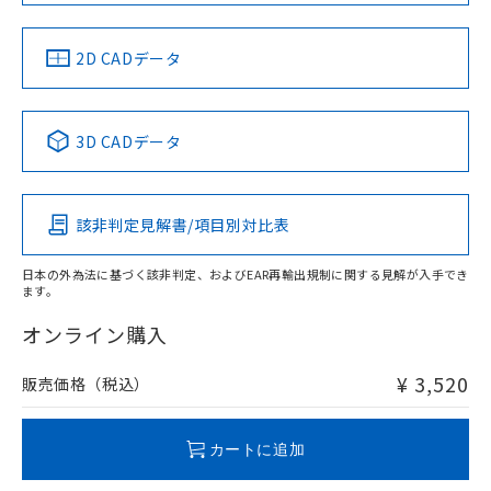
中国 RoHS
注意事項・凡例
2D CADデータ
中国 RoHS表
※1 ※2
3D CADデータ
Pb
Hg
Cd
Cr(VI)
該非判定見解書/項目別対比表
X
O
O
O
日本の外為法に基づく該非判定、およびEAR再輸出規制に関する見解が入手でき
ます。
"対応済み"や非含有の記載がされた商品であっても、流通
在庫等で未対応品が混在する可能性があります。
オンライン購入
非含有品が必要な際は、弊社営業部門もしくは販売店へお
問い合わせください。
¥ 3,520
販売価格（税込）
この製品のRoHS/REACH対応状況ページへ
カートに追加