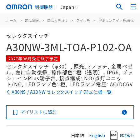
制御機器
Japan
ホーム
>
商品情報
>
商品カテゴリ
>
スイッチ
>
押ボタンスイッチ/表示灯
セレクタスイッチ
A30NW-3ML-TOA-P102-OA
2027年06月受注終了予定
セレクタスイッチ（φ30）, 照光, 3ノッチ, 金属ベゼ
ル, 左に自動復帰, 操作部色: 橙（透明）, IP66, プッ
シュインPlus端子台, 接点構成: NO/点灯ユニッ
ト/NC, LEDランプ色: 橙, LEDランプ電圧: AC/DC6V
A30NS / A30NW セレクタスイッチ 形式仕様一覧
マイリストに追加
日本語
English
PDF出力