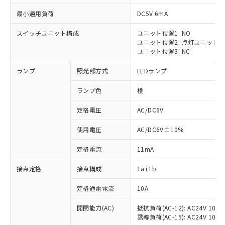
最小適用負荷
DC5V 6mA
スイッチユニット構成
ユニット位置1: NO
ユニット位置2: 点灯ユニット
ユニット位置3: NC
ランプ
照光部方式
LEDランプ
ランプ色
橙
※1 対応状況
定格電圧
AC/DC6V
対応済み：EU RoHS指令（10物質）の
使用電圧
AC/DC6V±10%
非含有に対応した製品が提供可能な商品で
す。
定格電流
11mA
対応予定：EU RoHS指令（10物質）の非含
ご利用条件
有に対応した製品に切り替える予定のある
接点定格
接点構成
1a+1b
商品です。
対応予定なし：EU RoHS指令（10物質）の
定格通電電流
10A
以下の条件をお読みいただき、同意のうえ
非含有に非対応の商品で、対応品を出す予
ご利用ください。
定はありません。
開閉能力(AC)
抵抗負荷(AC-12): AC24V 10A/A
誘導負荷(AC-15): AC24V 10A/AC
調査・確認中：EU RoHS指令（10物質）の
本サービスは、当社制御機器事業取扱