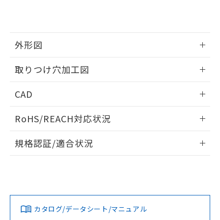
り、2022年1月12日より割愛しておりま
す。
外形図
情報更新：2026/05/21
取りつけ穴加工図
情報更新：2026/05/21
CAD
ログイン/会員登録いただくと、CADデータをダウンロー
RoHS/REACH対応状況
ドすることができます。
情報更新：2026/7/29
規格認証/適合状況
ログイン/会員登録
EU RoHS
注意事項・凡例
A30NW-3ML-TOA-P102-OAについての規格認証/適合状況に
ついては、「カスタマーサポートセンタ お客様相談室」また
は貴社担当オムロン営業員または販売店にお問い合わせくだ
対応状況
対応予定月
※1
※2
さい。
ダウンロードデータをご利用いただく前に、以下を必ずお読
みください。
カタログ/データシート/マニュアル
対応済み
ソフトウェアの使用条件
お問い合わせ