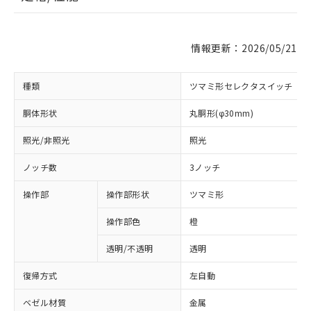
情報更新：2026/05/21
種類
ツマミ形セレクタスイッチ
胴体形状
丸胴形(φ30mm)
照光/非照光
照光
ノッチ数
3ノッチ
操作部
操作部形状
ツマミ形
操作部色
橙
透明/不透明
透明
復帰方式
左自動
ベゼル材質
金属