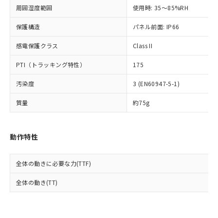
準値以下であることを示します。
該第三者に通知します。また当社は、
示しないようお願いします。
周囲湿度範囲
使用時: 35～85%RH
部品在庫の切り替え状況などにより、予定
「10」：通常の使用状況下において有害物
販売先および販売に係わる関係者が違
マイパーツ機能（部品リスト作成サー
空
受注生産機種、また在庫状況の
月が前後することがあります。
質が外部に漏えいし、環境に深刻な影響を
法に輸出するおそれがある場合は、取
ビス）をご利用いただくには、I-Web
保護構造
パネル前面: IP66
白
情報を公開していない機種
及ぼさない年数を意味します。
り引きをいたしません。
メンバーズにご登録されている必要が
「－」：未確認です。当社販売部門へお問
感電保護クラス
Class II
あります。
い合わせください。
お客様が当ウェブサイト上で当社にご
※3 非含有証明書ダウンロード
PTI（トラッキング特性）
175
登録された部品リストについて、当社
および当社の共同利用者が、当社の製
下記の非含有証明書をダウンロードするこ
汚染度
3 (EN60947-5-1)
品・サービスに関するお客様との取
とができます。
合意する
キャンセル
引・商談に必要な範囲で利用すること
質量
約75g
をご了承ください。
EU RoHS指令（10物質）の非含有証明書
※当社の共同利用者とは、
"個人情報
51物質の非含有証明書（当社基準）
の共同利用に関して"
の「1.共同利
※本証明書は発行日時点で非含有を証明す
動作特性
用者の範囲」に記載されている法人を
るもので、過去に遡って非含有を証明する
指します。
ものではありません。
全体の動きに必要な力(TTF)
また、RoHS指令のフタル酸エステル類４
物質の対応では、対応完了までの期間は出
全体の動き(TT)
荷製品に未対応品が混在することから備考
欄に対応日を記載しておりました。
既に当社にて対応品への在庫切替を完了
していることから、特段のことがない限