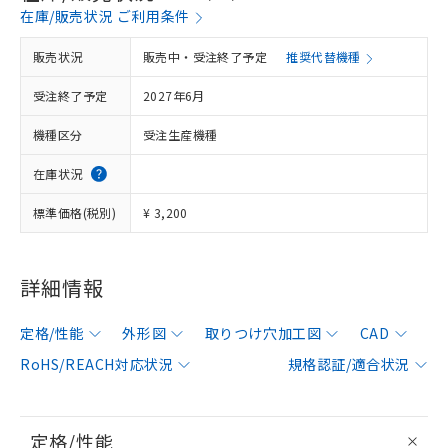
在庫/販売状況 ご利用条件
販売状況
販売中・受注終了予定
推奨代替機種
受注終了予定
2027年6月
機種区分
受注生産機種
在庫状況
標準価格(税別)
¥ 3,200
詳細情報
定格/性能
外形図
取りつけ穴加工図
CAD
RoHS/REACH対応状況
規格認証/適合状況
定格/性能