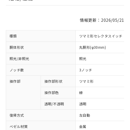
情報更新：2026/05/21
種類
ツマミ形セレクタスイッチ
胴体形状
丸胴形(φ30mm)
照光/非照光
照光
ノッチ数
3ノッチ
操作部
操作部形状
ツマミ形
操作部色
緑
透明/不透明
透明
復帰方式
左自動
ベゼル材質
金属