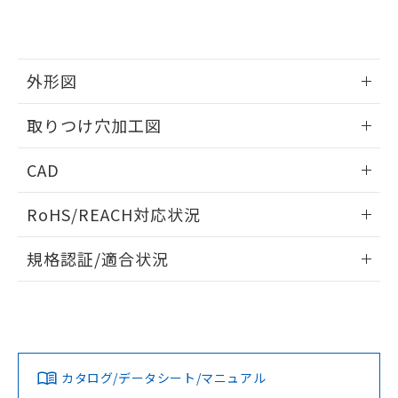
り、2022年1月12日より割愛しておりま
す。
外形図
情報更新：2026/05/21
取りつけ穴加工図
情報更新：2026/05/21
CAD
ログイン/会員登録いただくと、CADデータをダウンロー
RoHS/REACH対応状況
ドすることができます。
情報更新：2026/7/29
規格認証/適合状況
ログイン/会員登録
EU RoHS
注意事項・凡例
A30NW-3ML-TGA-P201-GAについての規格認証/適合状況に
ついては、「カスタマーサポートセンタ お客様相談室」また
は貴社担当オムロン営業員または販売店にお問い合わせくだ
対応状況
対応予定月
※1
※2
さい。
ダウンロードデータをご利用いただく前に、以下を必ずお読
みください。
カタログ/データシート/マニュアル
対応済み
ソフトウェアの使用条件
お問い合わせ