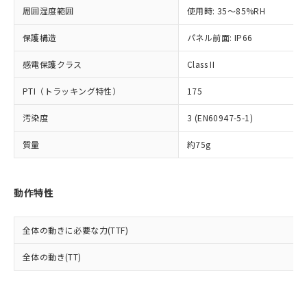
準値以下であることを示します。
該第三者に通知します。また当社は、
示しないようお願いします。
周囲湿度範囲
使用時: 35～85%RH
部品在庫の切り替え状況などにより、予定
「10」：通常の使用状況下において有害物
販売先および販売に係わる関係者が違
マイパーツ機能（部品リスト作成サー
空
受注生産機種、また在庫状況の
月が前後することがあります。
質が外部に漏えいし、環境に深刻な影響を
法に輸出するおそれがある場合は、取
ビス）をご利用いただくには、I-Web
保護構造
パネル前面: IP66
白
情報を公開していない機種
及ぼさない年数を意味します。
り引きをいたしません。
メンバーズにご登録されている必要が
「－」：未確認です。当社販売部門へお問
感電保護クラス
Class II
あります。
い合わせください。
お客様が当ウェブサイト上で当社にご
※3 非含有証明書ダウンロード
PTI（トラッキング特性）
175
登録された部品リストについて、当社
および当社の共同利用者が、当社の製
下記の非含有証明書をダウンロードするこ
汚染度
3 (EN60947-5-1)
品・サービスに関するお客様との取
とができます。
合意する
キャンセル
引・商談に必要な範囲で利用すること
質量
約75g
をご了承ください。
EU RoHS指令（10物質）の非含有証明書
※当社の共同利用者とは、
"個人情報
51物質の非含有証明書（当社基準）
の共同利用に関して"
の「1.共同利
※本証明書は発行日時点で非含有を証明す
動作特性
用者の範囲」に記載されている法人を
るもので、過去に遡って非含有を証明する
指します。
ものではありません。
全体の動きに必要な力(TTF)
また、RoHS指令のフタル酸エステル類４
物質の対応では、対応完了までの期間は出
全体の動き(TT)
荷製品に未対応品が混在することから備考
欄に対応日を記載しておりました。
既に当社にて対応品への在庫切替を完了
していることから、特段のことがない限