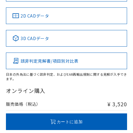
中国 RoHS
注意事項・凡例
2D CADデータ
中国 RoHS表
※1 ※2
3D CADデータ
Pb
Hg
Cd
Cr(VI)
該非判定見解書/項目別対比表
X
O
O
O
日本の外為法に基づく該非判定、およびEAR再輸出規制に関する見解が入手でき
ます。
"対応済み"や非含有の記載がされた商品であっても、流通
在庫等で未対応品が混在する可能性があります。
オンライン購入
非含有品が必要な際は、弊社営業部門もしくは販売店へお
問い合わせください。
¥ 3,520
販売価格（税込）
この製品のRoHS/REACH対応状況ページへ
カートに追加