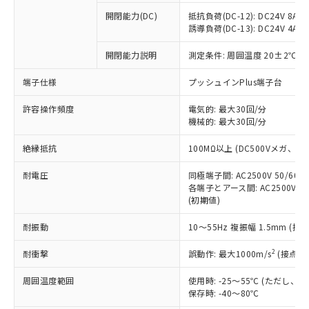
※1 中国RoHS○×表
非含有の対応状況を調査中または確認中の
商品の当社在庫状況および標準価格
開閉能力(DC)
抵抗負荷(DC-12): DC24V 8A/DC
商品です。
(税抜)を提供させていただくもので
誘導負荷(DC-13): DC24V 4A/DC
「○」：最大均質材料含有率が中国RoHSの
非該当品：ライセンス料など無形物で、有
す。
基準値以下であることを示します。
害物質有無と関係のない商品です。
開閉能力説明
測定条件: 周囲温度 20±2℃、
当社制御機器事業取扱商品の中には、
「×」：最大均質材料含有率が中国RoHSの
仕入先様の事情により、非含有部品として
本サービスの対象外となる商品もある
基準値を超えていることを示します。
いたものが、含有品と判明した場合などや
当社は、これら貴社製品のうち、外国
端子仕様
プッシュインPlus端子台
ことをご了承ください。
「－」：未確認です。当社販売部門へお問
むを得ず変更することがあります。
為替および外国貿易法に定める商品
在庫状況および標準価格照会結果は、
い合わせください。
許容操作頻度
電気的: 最大30回/分
（以下｢規制貨物等」という）を輸出
記載している更新日時点での社内デー
機械的: 最大30回/分
*EU RoHS指令（10物質）：
または国外への提供する場合は、日本
記
タに基づき作成されるものであり、閲
説明
鉛(Pb) 1000ppm以下、 水銀(Hg) 1000ppm以下、 カド
*中国RoHS10物質の基準値 (GB/T26572)：
国政府の輸出許可(または役務取引許
号
覧された時点での実際の在庫および標
ミウム(Cd) 100ppm以下、
Pb(鉛) :1000ppm、 Hg(水銀) : 1000ppm、 Cd(カドミウ
絶縁抵抗
100MΩ以上 (DC500Vメガ、
可)を取得するなどの必要な手続きを
六価クロム(Cr(Ⅵ)) 1000ppm以下、ポリ臭化ビフェニル
ム) : 100ppm、
準価格とは異なる場合があることをご
類(PBB) 1000ppm以下、ポリ臭化ジフェニルエーテル類
Cr(Ⅵ)(六価クロム) : 1000ppm、 PBBs(ポリ臭化ビフェ
とります。
了承ください。
(PBDE) 1000ppm以下、フタル酸ビス(2-エチルヘキシ
耐電圧
同極端子間: AC2500V 50/60
○
一定数以上の在庫あり
ニル類) : 1000ppm、 PBDEs(ポリ臭化ジフェニルエーテ
当社は規制貨物を破棄する場合は、完
ル) (DEHP)(別名：DOP) 1000ppm以下、フタル酸ブチ
正式な納期状況および標準価格はお客
ル類) : 1000ppm、
各端子とアース間: AC2500V 50/
ルベンジル（BBP） 1000ppm以下、フタル酸ジブチル
全に破砕するなど、違法に輸出されな
DBP(フタル酸ジブチル) : 1000ppm、 DIBP(フタル酸ジ
(初期値)
様のお取引先、またはお客様担当のオ
（DBP） 1000ppm以下、フタル酸ジイソブチル
イソブチル) : 1000ppm、 BBP(フタル酸ブチルベンジ
△
一定数には満たないが在庫あり
いよう必要な手段を講じます。
ムロン制御機器販売店・当社販売員に
(DIBP) 1000ppm以下
ル) : 1000ppm、
当社は貴社製品を、核兵器、ミサイ
但し、RoHS指令で産業用監視および制御機器に対する
耐振動
10～55Hz 複振幅 1.5mm (接
DEHP(フタル酸ビス(2-エチルヘキシル)) : 1000ppm
ご相談ください。
適用除外項目は除く。
ル、化学兵器、生物兵器またはその他
－
在庫なし(最新の在庫状況につ
オムロン制御機器販売店や当社販売拠
フタル酸エステル類の４物質については閾値を超える意
2
耐衝撃
誤動作: 最大1000m/s
(接点開
武器並びにこれらの製造装置等に一切
いては、お客様のお取引先、ま
図的な使用がないことを確認しています。
点は「
販売ネットワーク
」をご確認
※2 環境保護使用期限
使用いたしません。
たはお客様担当のオムロン制御
ください。
周囲温度範囲
使用時: -25～55℃ (ただし
当社は、貴社製品を第三者に販売する
機器販売店・当社販売員にご確
在庫状況および標準価格結果を当社の
保存時: -40～80℃
※2 対応予定月
「ｅ」：有害物質（10物質）のすべてが基
場合は、上記1、2および3の内容を当
認ください)
事前の承諾なく第三者に漏洩または開