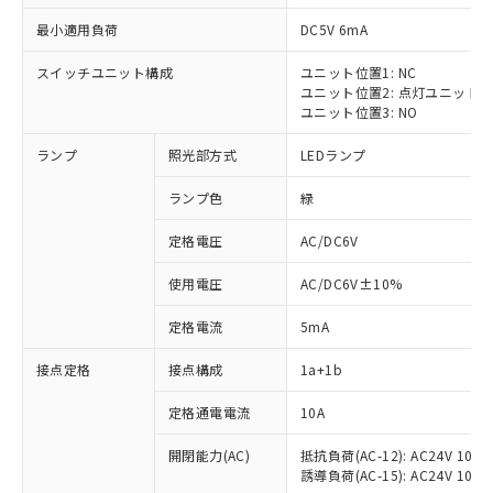
最小適用負荷
DC5V 6mA
スイッチユニット構成
ユニット位置1: NC
ユニット位置2: 点灯ユニット
ユニット位置3: NO
ランプ
照光部方式
LEDランプ
ランプ色
緑
※1 対応状況
定格電圧
AC/DC6V
対応済み：EU RoHS指令（10物質）の
使用電圧
AC/DC6V±10%
非含有に対応した製品が提供可能な商品で
す。
定格電流
5mA
対応予定：EU RoHS指令（10物質）の非含
ご利用条件
有に対応した製品に切り替える予定のある
接点定格
接点構成
1a+1b
商品です。
対応予定なし：EU RoHS指令（10物質）の
定格通電電流
10A
以下の条件をお読みいただき、同意のうえ
非含有に非対応の商品で、対応品を出す予
ご利用ください。
定はありません。
開閉能力(AC)
抵抗負荷(AC-12): AC24V 10A/A
誘導負荷(AC-15): AC24V 10A/AC
調査・確認中：EU RoHS指令（10物質）の
本サービスは、当社制御機器事業取扱