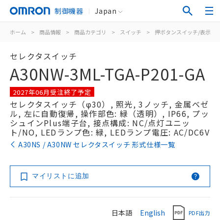
制御機器
Japan
ホーム
>
商品情報
>
商品カテゴリ
>
スイッチ
>
押ボタンスイッチ/表示灯
セレクタスイッチ
A30NW-3ML-TGA-P201-GA
2027年06月受注終了予定
セレクタスイッチ（φ30）, 照光, 3ノッチ, 金属ベゼ
ル, 左に自動復帰, 操作部色: 緑（透明）, IP66, プッ
シュインPlus端子台, 接点構成: NC/点灯ユニッ
ト/NO, LEDランプ色: 緑, LEDランプ電圧: AC/DC6V
A30NS / A30NW セレクタスイッチ 形式仕様一覧
マイリストに追加
日本語
English
PDF出力