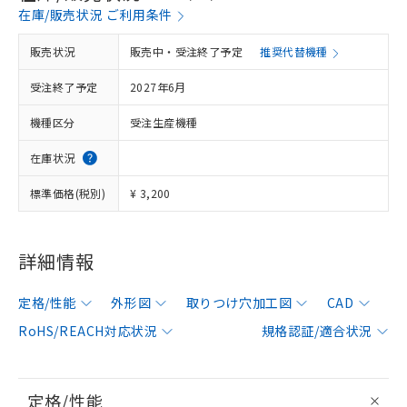
在庫/販売状況 ご利用条件
販売状況
販売中・受注終了予定
推奨代替機種
受注終了予定
2027年6月
機種区分
受注生産機種
在庫状況
標準価格(税別)
¥ 3,200
詳細情報
定格/性能
外形図
取りつけ穴加工図
CAD
RoHS/REACH対応状況
規格認証/適合状況
定格/性能