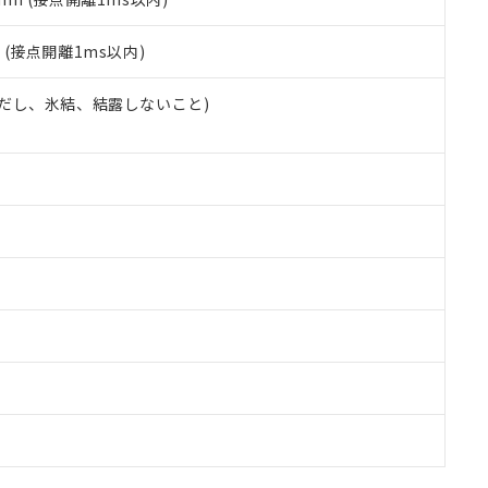
2
(接点開離1ms以内)
 (ただし、氷結、結露しないこと)