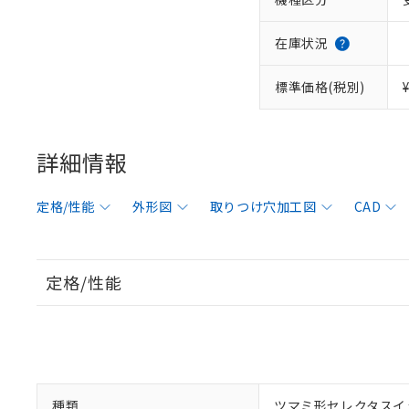
在庫状況
標準価格(税別)
詳細情報
定格/性能
外形図
取りつけ穴加工図
CAD
定格/性能
種類
ツマミ形セレクタスイ