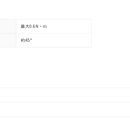
最大0.6N・m
約45°
情報更新：2
情報更新：2