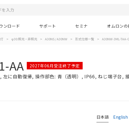
ウンロード
サポート
セミナ
オムロンの
示灯
>
φ30:照光・非照光
>
A30NS / A30NW
>
形式仕様一覧
>
A30NW-3ML-TAA-G
1-AA
2027年06月受注終了予定
左に自動復帰, 操作部色: 青（透明）, IP66, ねじ端子台, 接点
日本語
English