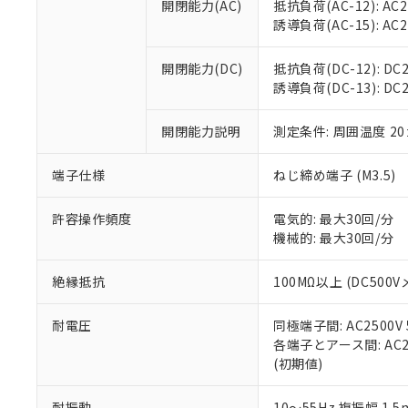
開閉能力(AC)
抵抗負荷(AC-12): AC24
オムロン制御
また当社は、
※2 環境保護使
誘導負荷(AC-15): AC24V
在庫状況およ
部品在庫の切り替
たしません。
－
在庫なし
す。
「ｅ」：有害物質
機器販売
開閉能力(DC)
抵抗負荷(DC-12): DC24
マイパーツ機
「10」：通常の
誘導負荷(DC-13): DC24
ている必要が
味します。
空
受注生産
お客様が当ウ
※3 非含有証明
「－」：未確認で
白
が、当社の製
開閉能力説明
測定条件: 周囲温度 2
さい。
下記の非含有証明
※当社の共同
端子仕様
ねじ締め端子 (M3.5)
いる法人を指
EU RoHS指令（
51物質の非含有証
許容操作頻度
電気的: 最大30回/分
※本証明書は発行
機械的: 最大30回/分
また、RoHS指
混在することから
絶縁抵抗
100MΩ以上 (DC5
既に当社にて対応
り割愛しておりま
耐電圧
同極端子間: AC2500V
各端子とアース間: AC250
(初期値)
耐振動
10～55Hz 複振幅 1.