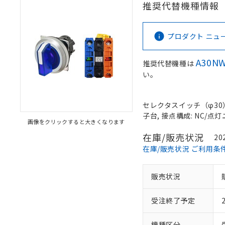
推奨代替機種情報
プロダクト ニュース 
A30NW
推奨代替機種は
い。
セレクタスイッチ（φ30）,
子台, 接点構成: NC/点灯ユ
画像をクリックすると大きくなります
在庫/販売状況
20
在庫/販売状況 ご利用条
販売状況
受注終了予定
機種区分