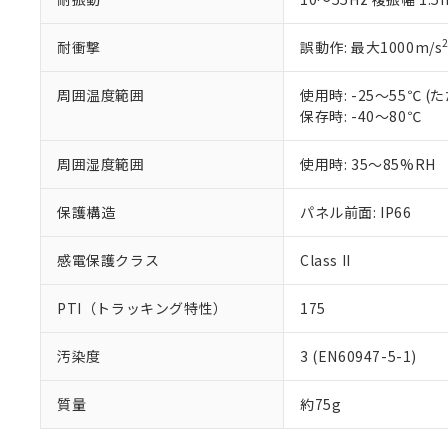
耐衝撃
誤動作: 最大1000m/s
周囲温度範囲
使用時: -25～55℃
保存時: -40～80℃
周囲湿度範囲
使用時: 35～85%RH
保護構造
パネル前面: IP66
感電保護クラス
Class II
PTI（トラッキング特性）
175
汚染度
3 (EN60947-5-1)
質量
約75g