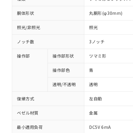
胴体形状
丸胴形(φ30mm)
照光/非照光
照光
ノッチ数
3ノッチ
操作部
操作部形状
ツマミ形
操作部色
青
透明/不透明
透明
復帰方式
左自動
ベゼル材質
金属
最小適用負荷
DC5V 6mA