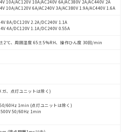
V 10A/AC120V 10A/AC240V 6A/AC380V 2A/AC440V 2A
機器販売店や当社販売拠点は「
販売ネットワーク
」をご確認くだ
販売先および販売に係わる関係者が違法に輸出するおそれがある場
用期限
 10A/AC120V 6A/AC240V 3A/AC380V 1.9A/AC440V 1.6A
び標準価格結果を当社の事前の承諾なく第三者に漏洩または開示し
え状況などにより、予定月が前後することがあります。
(最新の在庫状況については、お客様のお取引先、またはお客様担当
（10物質）のすべてが基準値以下であることを示します。
店・当社販売員にご確認ください)
V 8A/DC120V 2.2A/DC240V 1.1A
能（部品リスト作成サービス）をご利用いただくには、I-Webメン
使用状況下において有害物質が外部に漏えいし、環境に深刻な影響を
V 4A/DC120V 1.1A/DC240V 0.55A
あります。
機種、また在庫状況の情報を公開していない機種
ェブサイト上で当社にご登録された部品リストについて、当社およ
書ダウンロード
す。当社販売部門へお問い合わせください。
品・サービスに関するお客様との取引・商談に必要な範囲で利用す
0±2℃、周囲湿度 65±5%RH、操作ひん度 30回/min
合意する
キャンセル
書をダウンロードすることができます。
利用者とは、
"個人情報の共同利用に関して"
の「1.共同利用者の
します。
10物質）の非含有証明書
明書（当社基準）
日時点で非含有を証明するもので、過去に遡って非含有を証明するも
令のフタル酸エステル類４物質の対応では、対応完了までの期間は出
備考欄に対応日を記載しておりました。
00Vメガ、点灯ユニットは除く)
品への在庫切替を完了していることから、特段のことがない限り、20
す。
 50/60Hz 1min (点灯ユニットは除く)
0V 50/60Hz 1min
5mm (接点開離1ms以内)