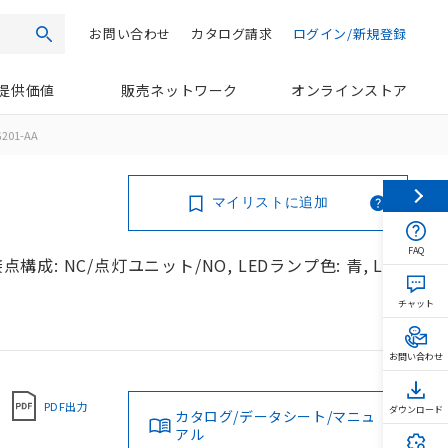
お問い合わせ
カタログ請求
ログイン/新規登録
検索
提供価値
販売ネットワーク
オンラインストア
201-AA
マイリストに追加
FAQ
構成: NC/点灯ユニット/NO, LEDランプ色: 青, LED
チャット
お問い合わせ
PDF出力
ダウンロード
カタログ/データシート/マニュ
アル