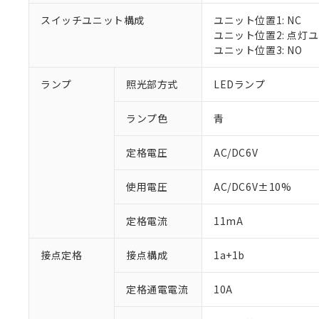
スイッチユニット構成
ユニット位置1: NC
ユニット位置2: 点灯
ユニット位置3: NO
※1 対応状況
ランプ
照光部方式
LEDランプ
対応済み：EU
対応予定：EU R
ランプ色
青
対応予定なし：EU
調査・確認中：EU
ご利用条件
定格電圧
AC/DC6V
非該当品：ライセ
※1 中国RoHS
仕入先様の事情に
があります。
以下の条件をお読
使用電圧
AC/DC6V±10%
「○」：最大均質
「×」：最大均質
本サービスは
当社は、これ
*EU RoHS指令（10物
定格電流
11mA
「－」：未確認で
鉛(Pb) 1000ppm以下、
くものです。
う）を輸出ま
記
説明
六価クロム(Cr(Ⅵ)) 1
当社制御機器
などの必要な
フタル酸ビス(2-エチルヘ
号
*中国RoHS10物質の基準値 
接点定格
接点構成
1a+1b
ル（DBP） 1000ppm
在庫状況およ
当社は規制貨
Pb(鉛) :1000ppm、 Hg
但し、RoHS指令で産
のであり、閲
ます。
Cr(Ⅵ)(六価クロム) : 
フタル酸エステル類の４
○
一定数以
DBP(フタル酸ジブチル) :
い。
当社は貴社製
定格通電電流
10A
DEHP(フタル酸ビス(2-エ
正式な納期状
置等に一切使
当社販売員に
※2 対応予定月
△
一定数に
当社は、貴社