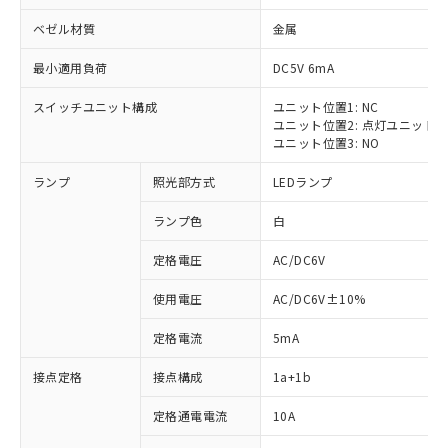
ベゼル材質
金属
最小適用負荷
DC5V 6mA
スイッチユニット構成
ユニット位置1: NC
ユニット位置2: 点灯ユニット
ユニット位置3: NO
ランプ
照光部方式
LEDランプ
ランプ色
白
※1 対応状況
定格電圧
AC/DC6V
対応済み：EU RoHS指令（10物質）の
非含有に対応した製品が提供可能な商品で
使用電圧
AC/DC6V±10%
す。
対応予定：EU RoHS指令（10物質）の非含
定格電流
5mA
ご利用条件
有に対応した製品に切り替える予定のある
商品です。
接点定格
接点構成
1a+1b
対応予定なし：EU RoHS指令（10物質）の
以下の条件をお読みいただき、同意のうえ
非含有に非対応の商品で、対応品を出す予
定格通電電流
10A
ご利用ください。
定はありません。