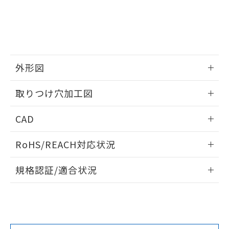
していることから、特段のことがない限
り、2022年1月12日より割愛しておりま
す。
外形図
情報更新：2026/05/21
取りつけ穴加工図
情報更新：2026/05/21
CAD
ログイン/会員登録いただくと、CADデータをダウンロー
RoHS/REACH対応状況
ドすることができます。
情報更新：2026/7/29
規格認証/適合状況
ログイン/会員登録
EU RoHS
注意事項・凡例
A30NW-3MB-TWA-G201-WAについての規格認証/適合状況に
ついては、「カスタマーサポートセンタ お客様相談室」また
は貴社担当オムロン営業員または販売店にお問い合わせくだ
対応状況
対応予定月
※1
※2
さい。
ダウンロードデータをご利用いただく前に、以下を必ずお読