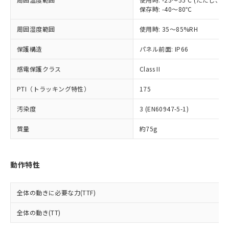
※2 対応予定月
「ｅ」：有害物質（10物質）のすべてが基
場合は、上記1、2および3の内容を当
認ください)
事前の承諾なく第三者に漏洩または開
保存時: -40～80℃
準値以下であることを示します。
該第三者に通知します。また当社は、
示しないようお願いします。
部品在庫の切り替え状況などにより、予定
「10」：通常の使用状況下において有害物
販売先および販売に係わる関係者が違
マイパーツ機能（部品リスト作成サー
空
受注生産機種、また在庫状況の
周囲湿度範囲
使用時: 35～85%RH
月が前後することがあります。
質が外部に漏えいし、環境に深刻な影響を
法に輸出するおそれがある場合は、取
ビス）をご利用いただくには、I-Web
白
情報を公開していない機種
及ぼさない年数を意味します。
り引きをいたしません。
メンバーズにご登録されている必要が
保護構造
パネル前面: IP66
「－」：未確認です。当社販売部門へお問
あります。
い合わせください。
感電保護クラス
Class II
お客様が当ウェブサイト上で当社にご
※3 非含有証明書ダウンロード
登録された部品リストについて、当社
PTI（トラッキング特性）
175
および当社の共同利用者が、当社の製
下記の非含有証明書をダウンロードするこ
品・サービスに関するお客様との取
とができます。
汚染度
3 (EN60947-5-1)
合意する
キャンセル
引・商談に必要な範囲で利用すること
をご了承ください。
質量
約75g
EU RoHS指令（10物質）の非含有証明書
※当社の共同利用者とは、
"個人情報
51物質の非含有証明書（当社基準）
の共同利用に関して"
の「1.共同利
※本証明書は発行日時点で非含有を証明す
用者の範囲」に記載されている法人を
るもので、過去に遡って非含有を証明する
動作特性
指します。
ものではありません。
また、RoHS指令のフタル酸エステル類４
全体の動きに必要な力(TTF)
物質の対応では、対応完了までの期間は出
荷製品に未対応品が混在することから備考
全体の動き(TT)
欄に対応日を記載しておりました。
既に当社にて対応品への在庫切替を完了