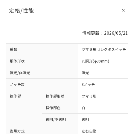
定格/性能
情報更新：2026/05/21
種類
ツマミ形セレクタスイッチ
胴体形状
丸胴形(φ30mm)
照光/非照光
照光
ノッチ数
3ノッチ
操作部
操作部形状
ツマミ形
操作部色
白
透明/不透明
透明
復帰方式
左右自動