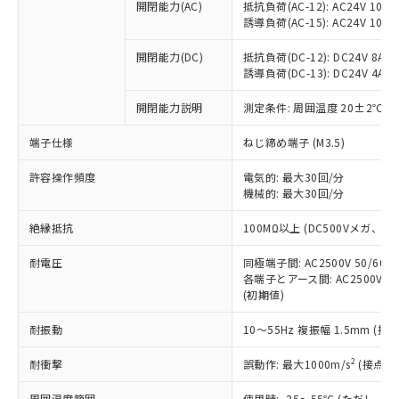
開閉能力(AC)
抵抗負荷(AC-12): AC24V 10A/A
調査・確認中：EU RoHS指令（10物質）の
本サービスは、当社制御機器事業取扱
※1 中国RoHS○×表
誘導負荷(AC-15): AC24V 10A/AC
非含有の対応状況を調査中または確認中の
商品の当社在庫状況および標準価格
商品です。
(税抜)を提供させていただくもので
開閉能力(DC)
抵抗負荷(DC-12): DC24V 8A/DC
「○」：最大均質材料含有率が中国RoHSの
非該当品：ライセンス料など無形物で、有
す。
誘導負荷(DC-13): DC24V 4A/DC
基準値以下であることを示します。
害物質有無と関係のない商品です。
当社制御機器事業取扱商品の中には、
「×」：最大均質材料含有率が中国RoHSの
仕入先様の事情により、非含有部品として
開閉能力説明
測定条件: 周囲温度 20±2℃、
本サービスの対象外となる商品もある
基準値を超えていることを示します。
いたものが、含有品と判明した場合などや
当社は、これら貴社製品のうち、外国
ことをご了承ください。
「－」：未確認です。当社販売部門へお問
むを得ず変更することがあります。
為替および外国貿易法に定める商品
端子仕様
ねじ締め端子 (M3.5)
在庫状況および標準価格照会結果は、
い合わせください。
（以下｢規制貨物等」という）を輸出
記載している更新日時点での社内デー
*EU RoHS指令（10物質）：
許容操作頻度
電気的: 最大30回/分
または国外への提供する場合は、日本
記
タに基づき作成されるものであり、閲
説明
鉛(Pb) 1000ppm以下、 水銀(Hg) 1000ppm以下、 カド
*中国RoHS10物質の基準値 (GB/T26572)：
機械的: 最大30回/分
国政府の輸出許可(または役務取引許
号
覧された時点での実際の在庫および標
ミウム(Cd) 100ppm以下、
Pb(鉛) :1000ppm、 Hg(水銀) : 1000ppm、 Cd(カドミウ
可)を取得するなどの必要な手続きを
六価クロム(Cr(Ⅵ)) 1000ppm以下、ポリ臭化ビフェニル
ム) : 100ppm、
準価格とは異なる場合があることをご
絶縁抵抗
100MΩ以上 (DC500Vメガ、
類(PBB) 1000ppm以下、ポリ臭化ジフェニルエーテル類
Cr(Ⅵ)(六価クロム) : 1000ppm、 PBBs(ポリ臭化ビフェ
とります。
了承ください。
(PBDE) 1000ppm以下、フタル酸ビス(2-エチルヘキシ
○
一定数以上の在庫あり
ニル類) : 1000ppm、 PBDEs(ポリ臭化ジフェニルエーテ
当社は規制貨物を破棄する場合は、完
ル) (DEHP)(別名：DOP) 1000ppm以下、フタル酸ブチ
正式な納期状況および標準価格はお客
ル類) : 1000ppm、
耐電圧
同極端子間: AC2500V 50/60
ルベンジル（BBP） 1000ppm以下、フタル酸ジブチル
全に破砕するなど、違法に輸出されな
DBP(フタル酸ジブチル) : 1000ppm、 DIBP(フタル酸ジ
様のお取引先、またはお客様担当のオ
各端子とアース間: AC2500V 50/
（DBP） 1000ppm以下、フタル酸ジイソブチル
イソブチル) : 1000ppm、 BBP(フタル酸ブチルベンジ
△
一定数には満たないが在庫あり
いよう必要な手段を講じます。
(初期値)
ムロン制御機器販売店・当社販売員に
(DIBP) 1000ppm以下
ル) : 1000ppm、
当社は貴社製品を、核兵器、ミサイ
但し、RoHS指令で産業用監視および制御機器に対する
DEHP(フタル酸ビス(2-エチルヘキシル)) : 1000ppm
ご相談ください。
適用除外項目は除く。
ル、化学兵器、生物兵器またはその他
耐振動
10～55Hz 複振幅 1.5mm (接
－
在庫なし(最新の在庫状況につ
オムロン制御機器販売店や当社販売拠
フタル酸エステル類の４物質については閾値を超える意
武器並びにこれらの製造装置等に一切
いては、お客様のお取引先、ま
図的な使用がないことを確認しています。
点は「
販売ネットワーク
」をご確認
※2 環境保護使用期限
2
耐衝撃
誤動作: 最大1000m/s
(接点開
使用いたしません。
たはお客様担当のオムロン制御
ください。
当社は、貴社製品を第三者に販売する
機器販売店・当社販売員にご確
在庫状況および標準価格結果を当社の
周囲温度範囲
使用時: -25～55℃ (ただし