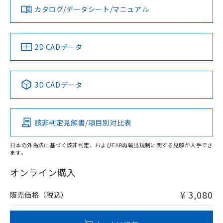
みください。
カタログ/データシート/マニュアル
対応済み
ソフトウェアの使用条件
お問い合わせ
中国 RoHS
注意事項・凡例
2D CADデータ
中国 RoHS表
※1 ※2
3D CADデータ
Pb
Hg
Cd
Cr(VI)
該非判定見解書/項目別対比表
X
O
O
O
日本の外為法に基づく該非判定、およびEAR再輸出規制に関する見解が入手でき
ます。
"対応済み"や非含有の記載がされた商品であっても、流通
在庫等で未対応品が混在する可能性があります。
オンライン購入
非含有品が必要な際は、弊社営業部門もしくは販売店へお
問い合わせください。
¥ 3,080
販売価格（税込）
この製品のRoHS/REACH対応状況ページへ