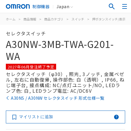
制御機器
Japan
ホーム
>
商品情報
>
商品カテゴリ
>
スイッチ
>
押ボタンスイッチ/表示灯
セレクタスイッチ
A30NW-3MB-TWA-G201-
WA
2027年06月受注終了予定
セレクタスイッチ（φ30）, 照光, 3ノッチ, 金属ベゼ
ル, 左右に自動復帰, 操作部色: 白（透明）, IP66, ね
じ端子台, 接点構成: NC/点灯ユニット/NO, LEDラ
ンプ色: 白, LEDランプ電圧: AC/DC6V
A30NS / A30NW セレクタスイッチ 形式仕様一覧
マイリストに追加